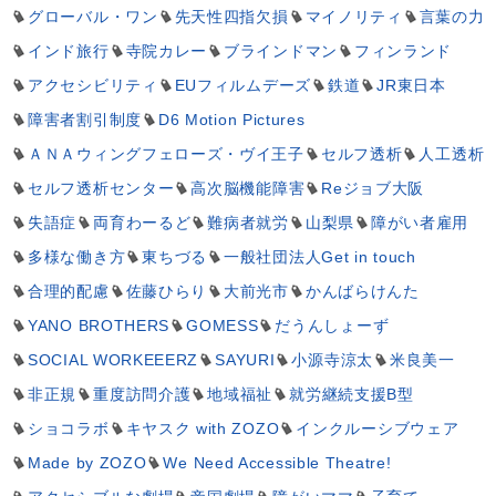
グローバル・ワン
先天性四指欠損
マイノリティ
言葉の力
インド旅行
寺院カレー
ブラインドマン
フィンランド
アクセシビリティ
EUフィルムデーズ
鉄道
JR東日本
障害者割引制度
D6 Motion Pictures
ＡＮＡウィングフェローズ・ヴイ王子
セルフ透析
人工透析
セルフ透析センター
高次脳機能障害
Reジョブ大阪
失語症
両育わーるど
難病者就労
山梨県
障がい者雇用
多様な働き方
東ちづる
一般社団法人Get in touch
合理的配慮
佐藤ひらり
大前光市
かんばらけんた
YANO BROTHERS
GOMESS
だうんしょーず
SOCIAL WORKEEERZ
SAYURI
小源寺涼太
米良美一
非正規
重度訪問介護
地域福祉
就労継続支援B型
ショコラボ
キヤスク with ZOZO
インクルーシブウェア
Made by ZOZO
We Need Accessible Theatre!