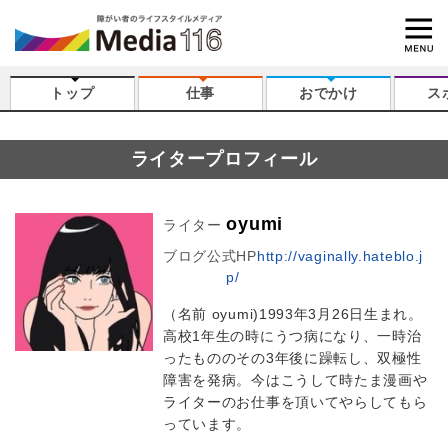
トップ
仕事
おでかけ
ス
ライタープロフィール
oyumi
ライター
ブログ
公式HP
http://vaginally.hateblo.j
p/
（名前 oyumi)1993年3月26日生まれ。
高校1年生の時にうつ病になり、一時治
ったもののその3年後に躁転し、双極性
障害を発病。今はこうして時たま漫画や
ライターのお仕事を頂いてやらしてもら
っています。