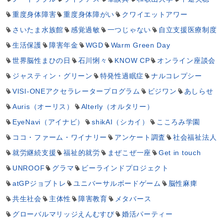
重度身体障害
重度身体障がい
クワイエットアワー
さいたま水族館
感覚過敏
一つじゃない
自立支援医療制度
生活保護
障害年金
WGD
Warm Green Day
世界脳性まひの日
石川悧々
KNOW CP
オンライン座談会
ジャスティン・グリーン
特発性過眠症
ナルコレプシー
VISI-ONEアクセラレータープログラム
ビジワン
あしらせ
Auris（オーリス）
Alterly（オルタリー）
EyeNavi（アイナビ）
shikAI（シカイ）
こころみ学園
ココ・ファーム・ワイナリー
アンケート調査
社会福祉法人
就労継続支援
福祉的就労
まぜこぜ一座
Get in touch
UNROOF
グラマ
ビーラインドプロジェクト
atGPジョブトレ
ユニバーサルボードゲーム
脳性麻痺
共生社会
主体性
障害教育
メタバース
グローバルマリッジえんむすび
婚活パーティー