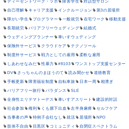
ディーセントワーク・ラボ
障害学生
対話型サロン
自己理解
キャリア支援
インクルージョン
第3の居場所
障がい学生
プログラマー
一般就労
在宅ワーク
移動支援
長期就労
バリアフリーウェディング
結婚式
ウェディングプランナー
車いすウェディング
保険外サービス
クラウドケア
テクノツール
制度外サービス
戦力としての雇用
柔軟な雇用
しあわせなみだ
性暴力
#8103
ワンストップ支援センター
DV
さっちゃんのまほうのて
読み聞かせ
道徳教育
手帳更新
障害福祉制度
自転車旅
日本一周
相漕ぎ
バリアフリー旅行
パラダンス
SLE
全身性エリテマトーデス
車いすアスリート
建設的対話
社会参加
権利
くも膜下出血
左半身麻痺
セルフケア
当事者の声
特例子会社なし
就活
居場所
NPO
肢体不自由
目黒区
コミュニティ
自閉症スペクトラム