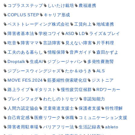
コプラスステップ
しいたけ栽培
農福連携
COPLUS STEP
キャリア形成
ベストトレーディング株式会社
工賃向上
地域連携
障害者基本法
学校コワイ
ASD
LD
ライズ＆プレイ
吃音
障害ママ
言語障害
見えない障害
片手料理
工夫のある暮らし
情報保障
音声ガイド
森田かずよ
Droptalk
生成AI
ジプシージャパン
多発性嚢胞腎
ジプシースウィングジャズ
たか＆ゆうき
ALS
MOVE FES.2024
筋萎縮性側索硬化症
ジストニア
路上ライブ
ギタリスト
慢性疲労症候群
RDワーカー
ブレインフォグ
わたしのトリセツ
非認知能力
人間力認定協会
児童発達支援士
保護者支援
特性理解
自己肯定感
医療リワーク
休職
コミュニケーション支援
障害者用駐車場
バリアフリー法
生活記録表
ableto