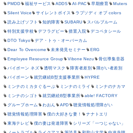
PMDD
福祉サービス
ADDS
AI-PAC
早期療育
Muters
Silent Voice
サイレントボイス
ラプソディ オブ colors
読み上げソフト
知的障害
SUBARU
スバルブルーム
特別支援学校
デフラグビー
措置入院
デコペタシール
DTO Tokyo
デア・トゥ・オーバーカム
Dear To Overcome
未来発見セミナー
ERG
Employee Resource Group
Vibone Nezu
骨伝導集音器
バイボーン ネズ
透明マスク
障害者差別
障がい者差別
バイボーン
就労継続B型支援事業所
HYPRE
ミンナのミカタぐるーぷ
ミンナのミライ
ミンナのナカマ
ミンナのシゴト
就労継続B型事業所
able! FACTORY
グループホーム
わおん
APD
聴覚情報処理障がい
聴覚情報処理障害
僕の大好きな妻！
ナナトエリ
東海テレビ
僕の妻は発達障害
シリーズ「一つじゃない」
ノートラブル
ライクアス
筆談具
和歌山大学
中途失聴