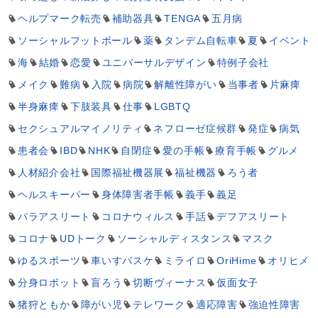
ヘルプマーク転売
補助器具
TENGA
五月病
ソーシャルフットボール
薬
タンデム自転車
夏
イベント
海
結婚
恋愛
ユニバーサルデザイン
特例子会社
メイク
難病
入院
病院
解離性障がい
当事者
片麻痺
半身麻痺
下肢装具
仕事
LGBTQ
セクシュアルマイノリティ
ネフローゼ症候群
発症
病気
患者会
IBD
NHK
自閉症
愛の手帳
療育手帳
グルメ
人材紹介会社
国際福祉機器展
福祉機器
ろう者
ヘルスキーパー
身体障害者手帳
義手
義足
パラアスリート
コロナウィルス
手話
デフアスリート
コロナ
UDトーク
ソーシャルディスタンス
マスク
ゆるスポーツ
車いすバスケ
ミライロ
OriHime
オリヒメ
分身ロボット
盲ろう
切断ヴィーナス
仮面女子
猪狩ともか
障がい児
テレワーク
適応障害
強迫性障害