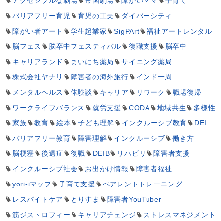
アクセシブルな劇場
帝国劇場
障がいママ
子育て
バリアフリー育児
育児の工夫
ダイバーシティ
障がい者アート
学生起業家
SigPArt
福祉アートレンタル
脳フェス
脳卒中フェスティバル
復職支援
脳卒中
キャリアランド
まいにち薬局
サイニング薬局
株式会社ヤナリ
障害者の海外旅行
インド一周
メンタルヘルス
体験談
キャリア
リワーク
職場復帰
ワークライフバランス
就労支援
CODA
地域共生
多様性
家族
教育
絵本
子ども理解
インクルーシブ教育
DEI
バリアフリー教育
障害理解
インクルーシブ
働き方
脳梗塞
後遺症
復職
DEIB
リハビリ
障害者支援
インクルーシブ社会
お出かけ情報
障害者福祉
yori-iマップ
子育て支援
ペアレントトレーニング
レスパイトケア
とりすま
障害者YouTuber
筋ジストロフィー
キャリアチェンジ
ストレスマネジメント