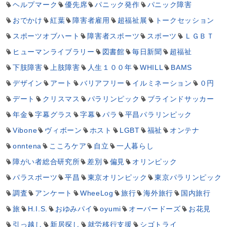
ヘルプマーク
優先席
パニック発作
パニック障害
おでかけ
紅葉
障害者雇用
超福祉展
トークセッション
スポーツオブハート
障害者スポーツ
スポーツ
ＬＧＢＴ
ヒューマンライブラリー
図書館
毎日新聞
超福祉
下肢障害
上肢障害
人生１００年
WHILL
BAMS
デザイン
アート
バリアフリー
イルミネーション
０円
デート
クリスマス
パラリンピック
ブラインドサッカー
年金
字幕グラス
字幕
パラ
平昌パラリンピック
Vibone
ヴィボーン
ホスト
LGBT
福祉
オンテナ
onntena
こころケア
自立
一人暮らし
障がい者総合研究所
差別
偏見
オリンピック
パラスポーツ
平昌
東京オリンピック
東京パラリンピック
調査
アンケート
WheeLog
旅行
海外旅行
国内旅行
旅
H.I.S.
おゆみパイ
oyumi
オーバードーズ
お花見
引っ越し
新居探し
就労移行支援
シゴトライ