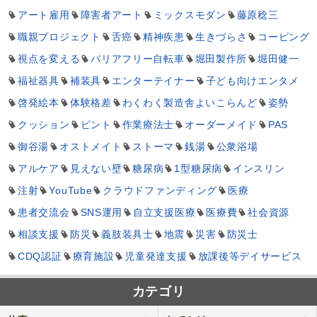
アート雇用
障害者アート
ミックスモダン
藤原稔三
職親プロジェクト
舌癌
精神疾患
生きづらさ
コーピング
視点を変える
バリアフリー自転車
堀田製作所
堀田健一
福祉器具
補装具
エンターテイナー
子ども向けエンタメ
啓発絵本
体験格差
わくわく製造舎よいこらんど
姿勢
クッション
ピント
作業療法士
オーダーメイド
PAS
御谷湯
オストメイト
ストーマ
銭湯
公衆浴場
アルケア
見えない壁
糖尿病
1型糖尿病
インスリン
注射
YouTube
クラウドファンディング
医療
患者交流会
SNS運用
自立支援医療
医療費
社会資源
相談支援
防災
義肢装具士
地震
災害
防災士
CDQ認証
療育施設
児童発達支援
放課後等デイサービス
カテゴリ