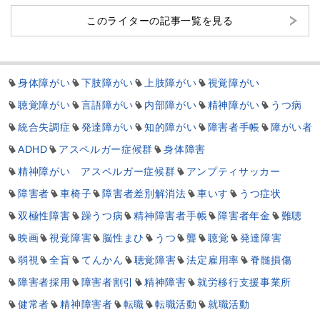
このライターの記事一覧を見る
身体障がい
下肢障がい
上肢障がい
視覚障がい
聴覚障がい
言語障がい
内部障がい
精神障がい
うつ病
統合失調症
発達障がい
知的障がい
障害者手帳
障がい者
ADHD
アスペルガー症候群
身体障害
精神障がい アスペルガー症候群
アンプティサッカー
障害者
車椅子
障害者差別解消法
車いす
うつ症状
双極性障害
躁うつ病
精神障害者手帳
障害者年金
難聴
映画
視覚障害
脳性まひ
うつ
聾
聴覚
発達障害
弱視
全盲
てんかん
聴覚障害
法定雇用率
脊髄損傷
障害者採用
障害者割引
精神障害
就労移行支援事業所
健常者
精神障害者
転職
転職活動
就職活動