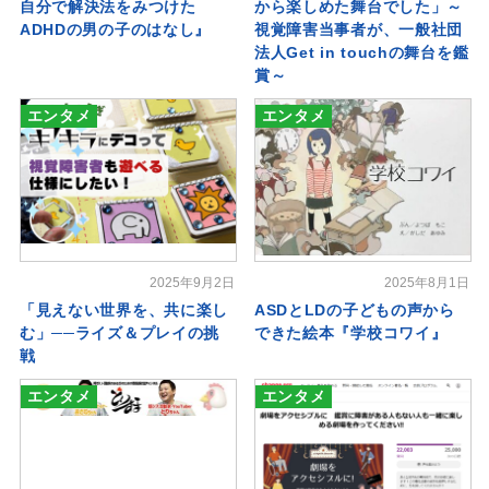
自分で解決法をみつけた
から楽しめた舞台でした」～
ADHDの男の子のはなし』
視覚障害当事者が、一般社団
法人Get in touchの舞台を鑑
賞～
エンタメ
エンタメ
2025年9月2日
2025年8月1日
「見えない世界を、共に楽し
ASDとLDの子どもの声から
む」──ライズ＆プレイの挑
できた絵本『学校コワイ』
戦
エンタメ
エンタメ