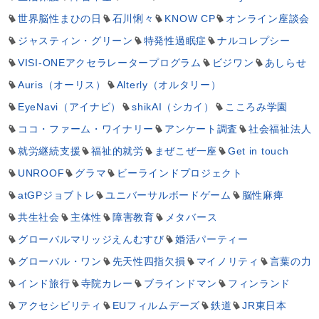
世界脳性まひの日
石川悧々
KNOW CP
オンライン座談会
ジャスティン・グリーン
特発性過眠症
ナルコレプシー
VISI-ONEアクセラレータープログラム
ビジワン
あしらせ
Auris（オーリス）
Alterly（オルタリー）
EyeNavi（アイナビ）
shikAI（シカイ）
こころみ学園
ココ・ファーム・ワイナリー
アンケート調査
社会福祉法人
就労継続支援
福祉的就労
まぜこぜ一座
Get in touch
UNROOF
グラマ
ビーラインドプロジェクト
atGPジョブトレ
ユニバーサルボードゲーム
脳性麻痺
共生社会
主体性
障害教育
メタバース
グローバルマリッジえんむすび
婚活パーティー
グローバル・ワン
先天性四指欠損
マイノリティ
言葉の力
インド旅行
寺院カレー
ブラインドマン
フィンランド
アクセシビリティ
EUフィルムデーズ
鉄道
JR東日本