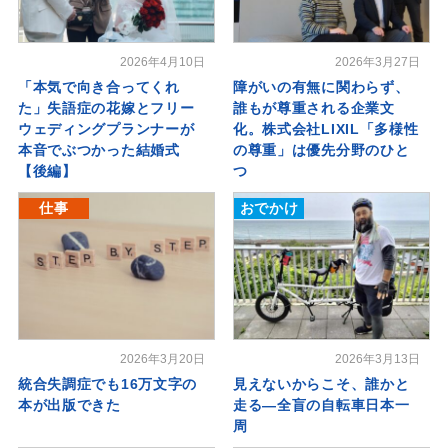
2026年4月10日
2026年3月27日
「本気で向き合ってくれ
障がいの有無に関わらず、
た」失語症の花嫁とフリー
誰もが尊重される企業文
ウェディングプランナーが
化。株式会社LIXIL「多様性
本音でぶつかった結婚式
の尊重」は優先分野のひと
【後編】
つ
仕事
おでかけ
2026年3月20日
2026年3月13日
統合失調症でも16万文字の
見えないからこそ、誰かと
本が出版できた
走る―全盲の自転車日本一
周