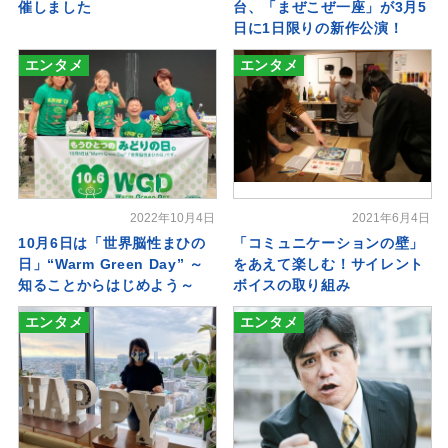
催しました
台、「まぜこぜ一座」が3月5
日に1日限りの新作公演！
エンタメ
エンタメ
2022年10月4日
2021年6月4日
10月6日は「世界脳性まひの
「コミュニケーションの壁」
日」“Warm Green Day” ～
をあえて楽しむ！サイレント
知ることからはじめよう～
ボイスの取り組み
エンタメ
エンタメ