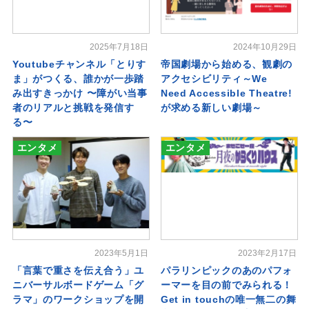
2025年7月18日
2024年10月29日
Youtubeチャンネル「とりす
帝国劇場から始める、観劇の
ま」がつくる、誰かが一歩踏
アクセシビリティ～We
み出すきっかけ 〜障がい当事
Need Accessible Theatre!
者のリアルと挑戦を発信す
が求める新しい劇場～
る〜
エンタメ
エンタメ
2023年5月1日
2023年2月17日
「言葉で重さを伝え合う」ユ
パラリンピックのあのパフォ
ニバーサルボードゲーム「グ
ーマーを目の前でみられる！
ラマ」のワークショップを開
Get in touchの唯一無二の舞