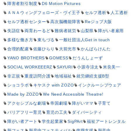
障害者割引制度
D6 Motion Pictures
ＡＮＡウィングフェローズ・ヴイ王子
セルフ透析
人工透析
セルフ透析センター
高次脳機能障害
Reジョブ大阪
失語症
両育わーるど
難病者就労
山梨県
障がい者雇用
多様な働き方
東ちづる
一般社団法人Get in touch
合理的配慮
佐藤ひらり
大前光市
かんばらけんた
YANO BROTHERS
GOMESS
だうんしょーず
SOCIAL WORKEEERZ
SAYURI
小源寺涼太
米良美一
非正規
重度訪問介護
地域福祉
就労継続支援B型
ショコラボ
キヤスク with ZOZO
インクルーシブウェア
Made by ZOZO
We Need Accessible Theatre!
アクセシブルな劇場
帝国劇場
障がいママ
子育て
バリアフリー育児
育児の工夫
ダイバーシティ
障がい者アート
学生起業家
SigPArt
福祉アートレンタル
脳フェス
脳卒中フェスティバル
復職支援
脳卒中