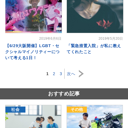
2019年6月6日
2019年5月20日
【6/29大阪開催】LGBT・セ
「緊急措置入院」が私に教え
クシャルマイノリティーにつ
てくれたこと
いて考える1日！
1
2
3
次へ
おすすめ記事
社会
その他