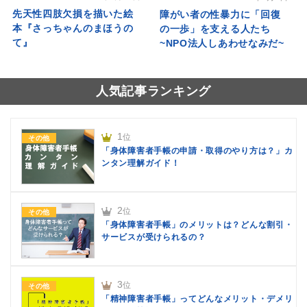
先天性四肢欠損を描いた絵
障がい者の性暴力に「回復
本『さっちゃんのまほうの
の一歩」を支える人たち
て』
~NPO法人しあわせなみだ~
人気記事ランキング
1
位
その他
「身体障害者手帳の申請・取得のやり方は？」カ
ンタン理解ガイド！
2
位
その他
「身体障害者手帳」のメリットは？どんな割引・
サービスが受けられるの？
3
位
その他
「精神障害者手帳」ってどんなメリット・デメリ