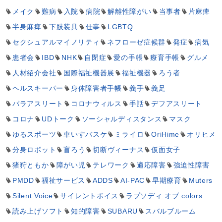
メイク
難病
入院
病院
解離性障がい
当事者
片麻痺
半身麻痺
下肢装具
仕事
LGBTQ
セクシュアルマイノリティ
ネフローゼ症候群
発症
病気
患者会
IBD
NHK
自閉症
愛の手帳
療育手帳
グルメ
人材紹介会社
国際福祉機器展
福祉機器
ろう者
ヘルスキーパー
身体障害者手帳
義手
義足
パラアスリート
コロナウィルス
手話
デフアスリート
コロナ
UDトーク
ソーシャルディスタンス
マスク
ゆるスポーツ
車いすバスケ
ミライロ
OriHime
オリヒメ
分身ロボット
盲ろう
切断ヴィーナス
仮面女子
猪狩ともか
障がい児
テレワーク
適応障害
強迫性障害
PMDD
福祉サービス
ADDS
AI-PAC
早期療育
Muters
Silent Voice
サイレントボイス
ラプソディ オブ colors
読み上げソフト
知的障害
SUBARU
スバルブルーム