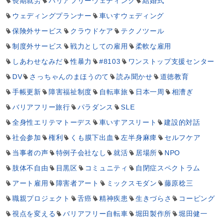
長期就労
バリアフリーウェディング
結婚式
ウェディングプランナー
車いすウェディング
保険外サービス
クラウドケア
テクノツール
制度外サービス
戦力としての雇用
柔軟な雇用
しあわせなみだ
性暴力
#8103
ワンストップ支援センター
DV
さっちゃんのまほうのて
読み聞かせ
道徳教育
手帳更新
障害福祉制度
自転車旅
日本一周
相漕ぎ
バリアフリー旅行
パラダンス
SLE
全身性エリテマトーデス
車いすアスリート
建設的対話
社会参加
権利
くも膜下出血
左半身麻痺
セルフケア
当事者の声
特例子会社なし
就活
居場所
NPO
肢体不自由
目黒区
コミュニティ
自閉症スペクトラム
アート雇用
障害者アート
ミックスモダン
藤原稔三
職親プロジェクト
舌癌
精神疾患
生きづらさ
コーピング
視点を変える
バリアフリー自転車
堀田製作所
堀田健一