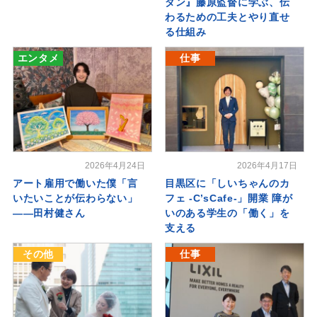
ダン』藤原監督に学ぶ、伝
わるための工夫とやり直せ
る仕組み
エンタメ
仕事
2026年4月24日
2026年4月17日
アート雇用で働いた僕「言
目黒区に「しいちゃんのカ
いたいことが伝わらない」
フェ -C’sCafe-」開業 障が
――田村健さん
いのある学生の「働く」を
支える
その他
仕事