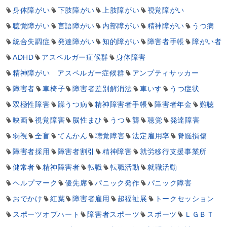
身体障がい
下肢障がい
上肢障がい
視覚障がい
聴覚障がい
言語障がい
内部障がい
精神障がい
うつ病
統合失調症
発達障がい
知的障がい
障害者手帳
障がい者
ADHD
アスペルガー症候群
身体障害
精神障がい アスペルガー症候群
アンプティサッカー
障害者
車椅子
障害者差別解消法
車いす
うつ症状
双極性障害
躁うつ病
精神障害者手帳
障害者年金
難聴
映画
視覚障害
脳性まひ
うつ
聾
聴覚
発達障害
弱視
全盲
てんかん
聴覚障害
法定雇用率
脊髄損傷
障害者採用
障害者割引
精神障害
就労移行支援事業所
健常者
精神障害者
転職
転職活動
就職活動
ヘルプマーク
優先席
パニック発作
パニック障害
おでかけ
紅葉
障害者雇用
超福祉展
トークセッション
スポーツオブハート
障害者スポーツ
スポーツ
ＬＧＢＴ