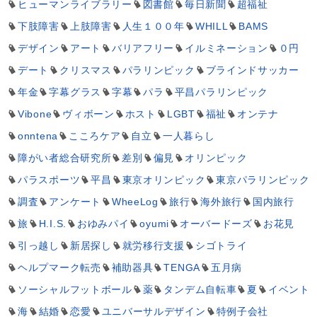
ヒューマンライブラリー
図書館
毎日新聞
超福祉
下肢障害
上肢障害
人生１００年
WHILL
BAMS
デザイン
アート
バリアフリー
イルミネーション
０円
デート
クリスマス
パラリンピック
ブラインドサッカー
年金
字幕グラス
字幕
パラ
平昌パラリンピック
Vibone
ヴィボーン
ホスト
LGBT
福祉
オンテナ
onntena
こころケア
自立
一人暮らし
障がい者総合研究所
差別
偏見
オリンピック
パラスポーツ
平昌
東京オリンピック
東京パラリンピック
調査
アンケート
WheeLog
旅行
海外旅行
国内旅行
旅
H.I.S.
おゆみパイ
oyumi
オーバードーズ
お花見
引っ越し
新居探し
就労移行支援
シゴトライ
ヘルプマーク転売
補助器具
TENGA
五月病
ソーシャルフットボール
薬
タンデム自転車
夏
イベント
海
結婚
恋愛
ユニバーサルデザイン
特例子会社