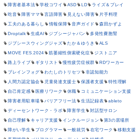
障害者基本法
学校コワイ
ASD
LD
ライズ＆プレイ
吃音
障害ママ
言語障害
見えない障害
片手料理
工夫のある暮らし
情報保障
音声ガイド
森田かずよ
Droptalk
生成AI
ジプシージャパン
多発性嚢胞腎
ジプシースウィングジャズ
たか＆ゆうき
ALS
MOVE FES.2024
筋萎縮性側索硬化症
ジストニア
路上ライブ
ギタリスト
慢性疲労症候群
RDワーカー
ブレインフォグ
わたしのトリセツ
非認知能力
人間力認定協会
児童発達支援士
保護者支援
特性理解
自己肯定感
医療リワーク
休職
コミュニケーション支援
障害者用駐車場
バリアフリー法
生活記録表
ableto
ディーセントワーク・ラボ
障害学生
対話型サロン
自己理解
キャリア支援
インクルージョン
第3の居場所
障がい学生
プログラマー
一般就労
在宅ワーク
移動支援