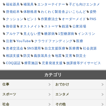
福祉器具
補装具
エンターテイナー
子ども向けエンタメ
啓発絵本
体験格差
わくわく製造舎よいこらんど
姿勢
クッション
ピント
作業療法士
オーダーメイド
PAS
御谷湯
オストメイト
ストーマ
銭湯
公衆浴場
アルケア
見えない壁
糖尿病
1型糖尿病
インスリン
注射
YouTube
クラウドファンディング
医療
患者交流会
SNS運用
自立支援医療
医療費
社会資源
相談支援
防災
義肢装具士
地震
災害
防災士
CDQ認証
療育施設
児童発達支援
放課後等デイサービス
カテゴリ
仕事
おでかけ
スポーツ
エンタメ
社会
その他