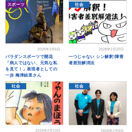
スポーツ
社会
2026年3月6日
2026年2月20日
パラダンスポーツで開花
一つじゃない シン解釈!障害
「病人ではない、元気な私
者差別解消法
を見て！」表現者としての
一歩 梅津絵里さん
社会
社会
2026年2月13日
2026年2月6日