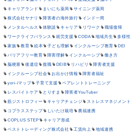
キャリアランド
まいにち薬局
サイニング薬局
株式会社ヤナリ
障害者の海外旅行
インド一周
メンタルヘルス
体験談
キャリア
リワーク
職場復帰
ワークライフバランス
就労支援
CODA
地域共生
多様性
家族
教育
絵本
子ども理解
インクルーシブ教育
DEI
バリアフリー教育
障害理解
インクルーシブ
働き方
脳梗塞
後遺症
復職
DEIB
リハビリ
障害者支援
インクルーシブ社会
お出かけ情報
障害者福祉
yori-iマップ
子育て支援
ペアレントトレーニング
レスパイトケア
とりすま
障害者YouTuber
筋ジストロフィー
キャリアチェンジ
ストレスマネジメント
コプラスステップ
しいたけ栽培
農福連携
COPLUS STEP
キャリア形成
ベストトレーディング株式会社
工賃向上
地域連携