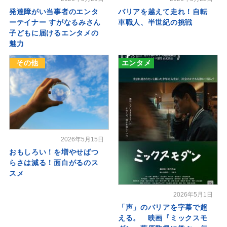
発達障がい当事者のエンタ
バリアを越えて走れ！自転
ーテイナー すがなるみさん
車職人、半世紀の挑戦
子どもに届けるエンタメの
魅力
その他
エンタメ
2026年5月15日
おもしろい！を増やせばつ
らさは減る！面白がるのス
スメ
2026年5月1日
「声」のバリアを字幕で超
える。 映画『ミックスモ