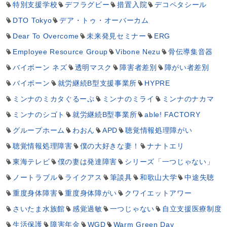
特別支援学校
デフラグビー
措置入院
デコペタシール
DTO Tokyo
デア・トゥ・オーバーカム
Dear To Overcome
未来発見セミナー
ERG
Employee Resource Group
Vibone Nezu
骨伝導集音器
バイボーン ネズ
透明マスク
障害者差別
障がい者差別
バイボーン
就労継続B型支援事業所
HYPRE
ミンナのミカタぐるーぷ
ミンナのミライ
ミンナのナカマ
ミンナのシゴト
就労継続B型事業所
able! FACTORY
グループホーム
わおん
APD
聴覚情報処理障がい
聴覚情報処理障害
僕の大好きな妻！
ナナトエリ
東海テレビ
僕の妻は発達障害
シリーズ「一つじゃない」
ノートラブル
ライクアス
筆談具
和歌山大学
中途失聴
重度身体障害
重度身体障がい
クワイエットアワー
さいたま水族館
感覚過敏
一つじゃない
自立支援医療制度
生活保護
障害年金
WGD
Warm Green Day