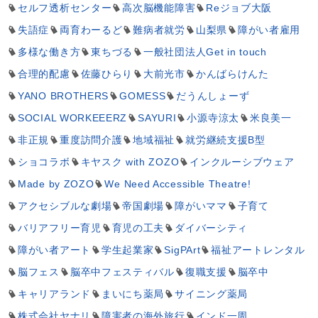
セルフ透析センター
高次脳機能障害
Reジョブ大阪
失語症
両育わーるど
難病者就労
山梨県
障がい者雇用
多様な働き方
東ちづる
一般社団法人Get in touch
合理的配慮
佐藤ひらり
大前光市
かんばらけんた
YANO BROTHERS
GOMESS
だうんしょーず
SOCIAL WORKEEERZ
SAYURI
小源寺涼太
米良美一
非正規
重度訪問介護
地域福祉
就労継続支援B型
ショコラボ
キヤスク with ZOZO
インクルーシブウェア
Made by ZOZO
We Need Accessible Theatre!
アクセシブルな劇場
帝国劇場
障がいママ
子育て
バリアフリー育児
育児の工夫
ダイバーシティ
障がい者アート
学生起業家
SigPArt
福祉アートレンタル
脳フェス
脳卒中フェスティバル
復職支援
脳卒中
キャリアランド
まいにち薬局
サイニング薬局
株式会社ヤナリ
障害者の海外旅行
インド一周