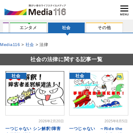
エンタメ
社会
その他
Media116
社会
法律
社会の法律に関する記事一覧
社会
社会
2026年2月20日
2025年8月5日
一つじゃない シン解釈!障害
一つじゃない ～Ride the