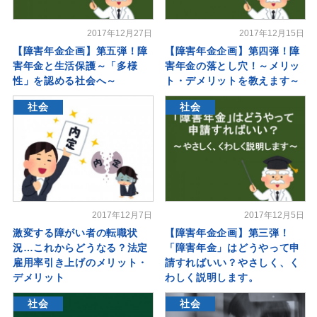
2017年12月27日
2017年12月15日
【障害年金企画】第五弾！障
【障害年金企画】第四弾！障
害年金と生活保護～「多様
害年金の落とし穴！～メリッ
性」を認める社会へ～
ト・デメリットを教えます～
社会
社会
2017年12月7日
2017年12月5日
激変する障がい者の転職状
【障害年金企画】第三弾！
況…これからどうなる？法定
「障害年金」はどうやって申
雇用率引き上げのメリット・
請すればいい？やさしく、く
デメリット
わしく説明します。
社会
社会