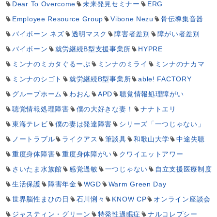
Dear To Overcome
未来発見セミナー
ERG
Employee Resource Group
Vibone Nezu
骨伝導集音器
バイボーン ネズ
透明マスク
障害者差別
障がい者差別
バイボーン
就労継続B型支援事業所
HYPRE
ミンナのミカタぐるーぷ
ミンナのミライ
ミンナのナカマ
ミンナのシゴト
就労継続B型事業所
able! FACTORY
グループホーム
わおん
APD
聴覚情報処理障がい
聴覚情報処理障害
僕の大好きな妻！
ナナトエリ
東海テレビ
僕の妻は発達障害
シリーズ「一つじゃない」
ノートラブル
ライクアス
筆談具
和歌山大学
中途失聴
重度身体障害
重度身体障がい
クワイエットアワー
さいたま水族館
感覚過敏
一つじゃない
自立支援医療制度
生活保護
障害年金
WGD
Warm Green Day
世界脳性まひの日
石川悧々
KNOW CP
オンライン座談会
ジャスティン・グリーン
特発性過眠症
ナルコレプシー