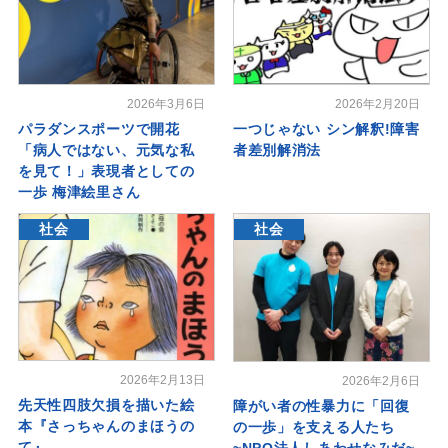
2026年3月6日
2026年2月20日
パラダンスポーツで開花
一つじゃない シン解釈!障害
「病人ではない、元気な私
者差別解消法
を見て！」表現者としての
一歩 梅津絵里さん
社会
社会
2026年2月13日
2026年2月6日
先天性四肢欠損を描いた絵
障がい者の性暴力に「回復
本『さっちゃんのまほうの
の一歩」を支える人たち
て』