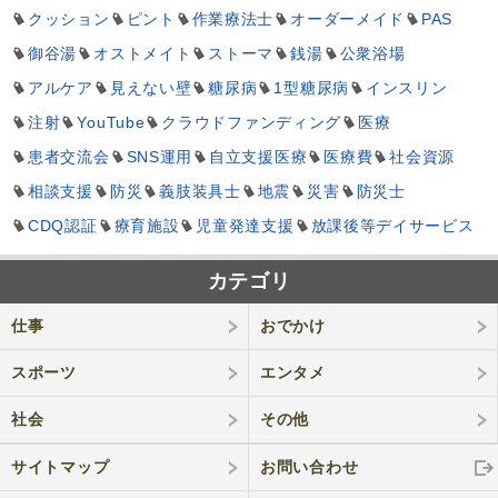
クッション
ピント
作業療法士
オーダーメイド
PAS
御谷湯
オストメイト
ストーマ
銭湯
公衆浴場
アルケア
見えない壁
糖尿病
1型糖尿病
インスリン
注射
YouTube
クラウドファンディング
医療
患者交流会
SNS運用
自立支援医療
医療費
社会資源
相談支援
防災
義肢装具士
地震
災害
防災士
CDQ認証
療育施設
児童発達支援
放課後等デイサービス
カテゴリ
仕事
おでかけ
スポーツ
エンタメ
社会
その他
サイトマップ
お問い合わせ