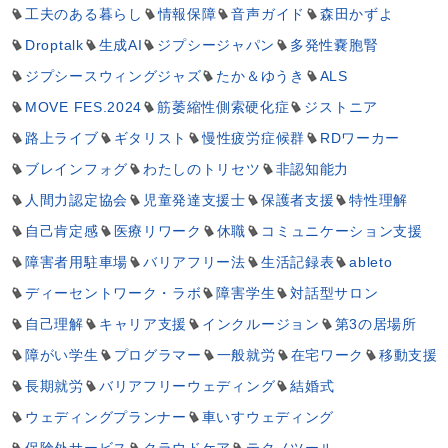
工夫のある暮らし
情報保障
音声ガイド
森田かずよ
Droptalk
生成AI
ジプシージャパン
多発性嚢胞腎
ジプシースウィングジャズ
たか＆ゆうき
ALS
MOVE FES.2024
筋萎縮性側索硬化症
ジストニア
路上ライブ
ギタリスト
慢性疲労症候群
RDワーカー
ブレインフォグ
わたしのトリセツ
非認知能力
人間力認定協会
児童発達支援士
保護者支援
特性理解
自己肯定感
医療リワーク
休職
コミュニケーション支援
障害者用駐車場
バリアフリー法
生活記録表
ableto
ディーセントワーク・ラボ
障害学生
対話型サロン
自己理解
キャリア支援
インクルージョン
第3の居場所
障がい学生
プログラマー
一般就労
在宅ワーク
移動支援
長期就労
バリアフリーウェディング
結婚式
ウェディングプランナー
車いすウェディング
保険外サービス
クラウドケア
テクノツール