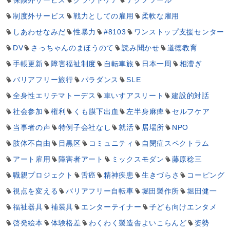
制度外サービス
戦力としての雇用
柔軟な雇用
しあわせなみだ
性暴力
#8103
ワンストップ支援センター
DV
さっちゃんのまほうのて
読み聞かせ
道徳教育
手帳更新
障害福祉制度
自転車旅
日本一周
相漕ぎ
バリアフリー旅行
パラダンス
SLE
全身性エリテマトーデス
車いすアスリート
建設的対話
社会参加
権利
くも膜下出血
左半身麻痺
セルフケア
当事者の声
特例子会社なし
就活
居場所
NPO
肢体不自由
目黒区
コミュニティ
自閉症スペクトラム
アート雇用
障害者アート
ミックスモダン
藤原稔三
職親プロジェクト
舌癌
精神疾患
生きづらさ
コーピング
視点を変える
バリアフリー自転車
堀田製作所
堀田健一
福祉器具
補装具
エンターテイナー
子ども向けエンタメ
啓発絵本
体験格差
わくわく製造舎よいこらんど
姿勢