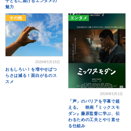
子どもに届けるエンタメの
魅力
その他
エンタメ
2026年5月15日
おもしろい！を増やせばつ
らさは減る！面白がるのス
スメ
2026年5月1日
「声」のバリアを字幕で超
える。 映画『ミックスモ
ダン』藤原監督に学ぶ、伝
わるための工夫とやり直せ
る仕組み