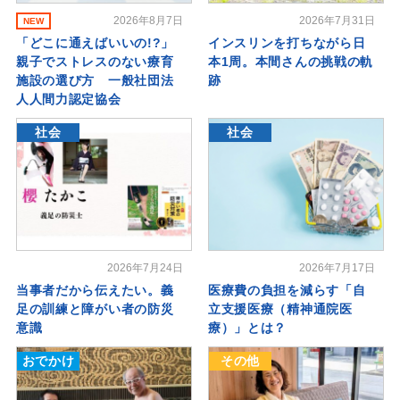
2026年8月7日
2026年7月31日
NEW
「どこに通えばいいの!?」
インスリンを打ちながら日
親子でストレスのない療育
本1周。本間さんの挑戦の軌
施設の選び方 一般社団法
跡
人人間力認定協会
社会
社会
2026年7月24日
2026年7月17日
当事者だから伝えたい。義
医療費の負担を減らす「自
足の訓練と障がい者の防災
立支援医療（精神通院医
意識
療）」とは？
おでかけ
その他