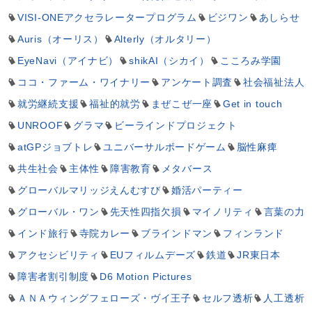
VISI-ONEアクセラレータープログラム
ビジワン
あしらせ
Auris（オーリス）
Alterly（オルタリー）
EyeNavi（アイナビ）
shikAI（シカイ）
こころみ学園
ココ・ファーム・ワイナリー
アンケート調査
社会福祉法人
就労継続支援
福祉的就労
まぜこぜ一座
Get in touch
UNROOF
グラマ
ビーラインドプロジェクト
atGPジョブトレ
ユニバーサルボードゲーム
脳性麻痺
共生社会
主体性
障害教育
メタバース
グローバルマリッジえんむすび
婚活パーティー
グローバル・ワン
先天性四指欠損
マイノリティ
言葉の力
インド旅行
寺院カレー
ブラインドマン
フィンランド
アクセシビリティ
EUフィルムデーズ
鉄道
JR東日本
障害者割引制度
D6 Motion Pictures
ＡＮＡウィングフェローズ・ヴイ王子
セルフ透析
人工透析