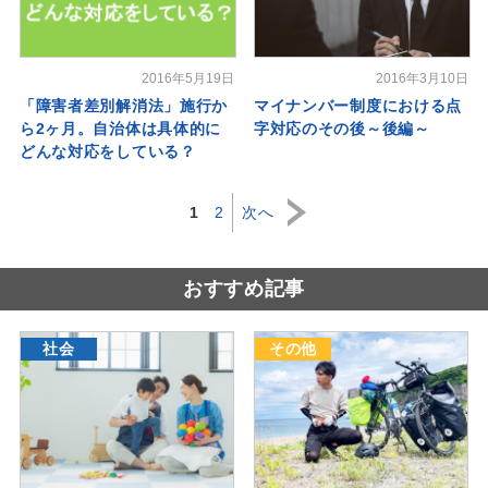
2016年5月19日
2016年3月10日
「障害者差別解消法」施行か
マイナンバー制度における点
ら2ヶ月。自治体は具体的に
字対応のその後～後編～
どんな対応をしている？
1
2
次へ
おすすめ記事
社会
その他