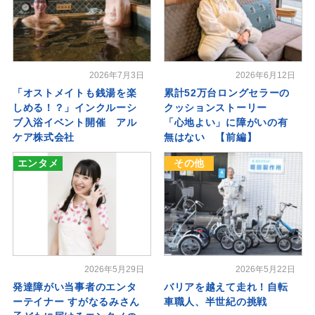
2026年7月3日
2026年6月12日
「オストメイトも銭湯を楽
累計52万台ロングセラーの
しめる！？」インクルーシ
クッションストーリー
ブ入浴イベント開催 アル
「心地よい」に障がいの有
ケア株式会社
無はない 【前編】
エンタメ
その他
2026年5月29日
2026年5月22日
発達障がい当事者のエンタ
バリアを越えて走れ！自転
ーテイナー すがなるみさん
車職人、半世紀の挑戦