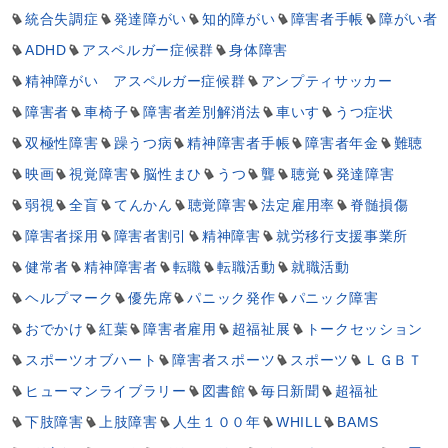
統合失調症
発達障がい
知的障がい
障害者手帳
障がい者
ADHD
アスペルガー症候群
身体障害
精神障がい アスペルガー症候群
アンプティサッカー
障害者
車椅子
障害者差別解消法
車いす
うつ症状
双極性障害
躁うつ病
精神障害者手帳
障害者年金
難聴
映画
視覚障害
脳性まひ
うつ
聾
聴覚
発達障害
弱視
全盲
てんかん
聴覚障害
法定雇用率
脊髄損傷
障害者採用
障害者割引
精神障害
就労移行支援事業所
健常者
精神障害者
転職
転職活動
就職活動
ヘルプマーク
優先席
パニック発作
パニック障害
おでかけ
紅葉
障害者雇用
超福祉展
トークセッション
スポーツオブハート
障害者スポーツ
スポーツ
ＬＧＢＴ
ヒューマンライブラリー
図書館
毎日新聞
超福祉
下肢障害
上肢障害
人生１００年
WHILL
BAMS