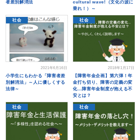
者差別解消法
cultural wave!（文化の波に
乗れ！）～
社会
社会
2021年6月16日
2018年1月17日
小学生にもわかる「障害者差
【障害年金企画】第六弾！年
別解消法」～人に優しくする
金打ち切り、障害の定義の変
法律～
化…障害年金制度が抱える不
安とは？
社会
社会