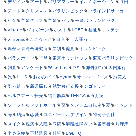
デザイン
アート
バリアフリー
イルミネーション
０円
デート
クリスマス
パラリンピック
ブラインドサッカー
年金
字幕グラス
字幕
パラ
平昌パラリンピック
Vibone
ヴィボーン
ホスト
LGBT
福祉
オンテナ
onntena
こころケア
自立
一人暮らし
障がい者総合研究所
差別
偏見
オリンピック
パラスポーツ
平昌
東京オリンピック
東京パラリンピック
調査
アンケート
WheeLog
旅行
海外旅行
国内旅行
旅
H.I.S.
おゆみパイ
oyumi
オーバードーズ
お花見
引っ越し
新居探し
就労移行支援
シゴトライ
ヘルプマーク転売
補助器具
TENGA
五月病
ソーシャルフットボール
薬
タンデム自転車
夏
イベント
海
結婚
恋愛
ユニバーサルデザイン
特例子会社
メイク
難病
入院
病院
解離性障がい
当事者
片麻痺
半身麻痺
下肢装具
仕事
LGBTQ