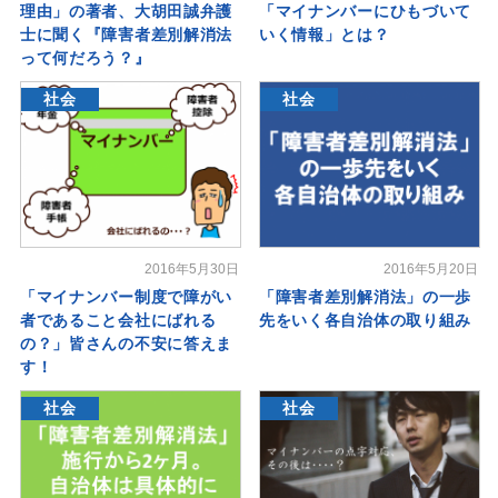
理由」の著者、大胡田誠弁護
「マイナンバーにひもづいて
士に聞く『障害者差別解消法
いく情報」とは？
って何だろう？』
社会
社会
2016年5月30日
2016年5月20日
「マイナンバー制度で障がい
「障害者差別解消法」の一歩
者であること会社にばれる
先をいく各自治体の取り組み
の？」皆さんの不安に答えま
す！
社会
社会