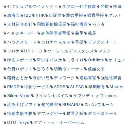
セクシュアルマイノリティ
ネフローゼ症候群
発症
病気
患者会
IBD
NHK
自閉症
愛の手帳
療育手帳
グルメ
人材紹介会社
国際福祉機器展
福祉機器
ろう者
ヘルスキーパー
身体障害者手帳
義手
義足
パラアスリート
コロナウィルス
手話
デフアスリート
コロナ
UDトーク
ソーシャルディスタンス
マスク
ゆるスポーツ
車いすバスケ
ミライロ
OriHime
オリヒメ
分身ロボット
盲ろう
切断ヴィーナス
仮面女子
猪狩ともか
障がい児
テレワーク
適応障害
強迫性障害
PMDD
福祉サービス
ADDS
AI-PAC
早期療育
Muters
Silent Voice
サイレントボイス
ラプソディ オブ colors
読み上げソフト
知的障害
SUBARU
スバルブルーム
特別支援学校
デフラグビー
措置入院
デコペタシール
DTO Tokyo
デア・トゥ・オーバーカム