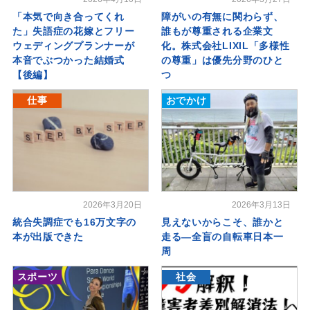
「本気で向き合ってくれ
障がいの有無に関わらず、
た」失語症の花嫁とフリー
誰もが尊重される企業文
ウェディングプランナーが
化。株式会社LIXIL「多様性
本音でぶつかった結婚式
の尊重」は優先分野のひと
【後編】
つ
仕事
おでかけ
2026年3月20日
2026年3月13日
統合失調症でも16万文字の
見えないからこそ、誰かと
本が出版できた
走る―全盲の自転車日本一
周
スポーツ
社会