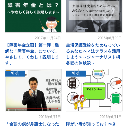
2017年11月24日
2016年6月29日
【障害年金企画】第一弾！難
生活保護受給をためらってい
解な「障害年金」について、
るあなたへ＜法テラスを活用
やさしく、くわしく説明しま
しよう＞～ジャーナリスト桐
す。
谷匠の体験談～
社会
社会
2016年6月7日
2016年6月1日
「全盲の僕が弁護士になった
障がい者が知っておくべき、