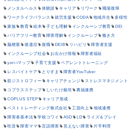
メンタルヘルス
体験談
キャリア
リワーク
職場復帰
ワークライフバランス
就労支援
CODA
地域共生
多様性
家族
教育
絵本
子ども理解
インクルーシブ教育
DEI
バリアフリー教育
障害理解
インクルーシブ
働き方
脳梗塞
後遺症
復職
DEIB
リハビリ
障害者支援
インクルーシブ社会
お出かけ情報
障害者福祉
yori-iマップ
子育て支援
ペアレントトレーニング
レスパイトケア
とりすま
障害者YouTuber
筋ジストロフィー
キャリアチェンジ
ストレスマネジメント
コプラスステップ
しいたけ栽培
農福連携
COPLUS STEP
キャリア形成
ベストトレーディング株式会社
工賃向上
地域連携
障害者基本法
学校コワイ
ASD
LD
ライズ＆プレイ
吃音
障害ママ
言語障害
見えない障害
片手料理