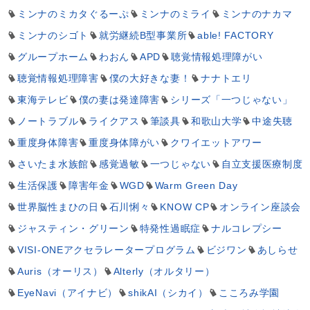
ミンナのミカタぐるーぷ
ミンナのミライ
ミンナのナカマ
ミンナのシゴト
就労継続B型事業所
able! FACTORY
グループホーム
わおん
APD
聴覚情報処理障がい
聴覚情報処理障害
僕の大好きな妻！
ナナトエリ
東海テレビ
僕の妻は発達障害
シリーズ「一つじゃない」
ノートラブル
ライクアス
筆談具
和歌山大学
中途失聴
重度身体障害
重度身体障がい
クワイエットアワー
さいたま水族館
感覚過敏
一つじゃない
自立支援医療制度
生活保護
障害年金
WGD
Warm Green Day
世界脳性まひの日
石川悧々
KNOW CP
オンライン座談会
ジャスティン・グリーン
特発性過眠症
ナルコレプシー
VISI-ONEアクセラレータープログラム
ビジワン
あしらせ
Auris（オーリス）
Alterly（オルタリー）
EyeNavi（アイナビ）
shikAI（シカイ）
こころみ学園