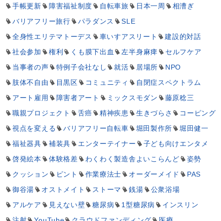
手帳更新
障害福祉制度
自転車旅
日本一周
相漕ぎ
バリアフリー旅行
パラダンス
SLE
全身性エリテマトーデス
車いすアスリート
建設的対話
社会参加
権利
くも膜下出血
左半身麻痺
セルフケア
当事者の声
特例子会社なし
就活
居場所
NPO
肢体不自由
目黒区
コミュニティ
自閉症スペクトラム
アート雇用
障害者アート
ミックスモダン
藤原稔三
職親プロジェクト
舌癌
精神疾患
生きづらさ
コーピング
視点を変える
バリアフリー自転車
堀田製作所
堀田健一
福祉器具
補装具
エンターテイナー
子ども向けエンタメ
啓発絵本
体験格差
わくわく製造舎よいこらんど
姿勢
クッション
ピント
作業療法士
オーダーメイド
PAS
御谷湯
オストメイト
ストーマ
銭湯
公衆浴場
アルケア
見えない壁
糖尿病
1型糖尿病
インスリン
注射
YouTube
クラウドファンディング
医療