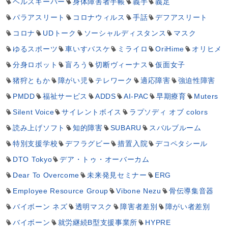
ヘルスキーパー
身体障害者手帳
義手
義足
パラアスリート
コロナウィルス
手話
デフアスリート
コロナ
UDトーク
ソーシャルディスタンス
マスク
ゆるスポーツ
車いすバスケ
ミライロ
OriHime
オリヒメ
分身ロボット
盲ろう
切断ヴィーナス
仮面女子
猪狩ともか
障がい児
テレワーク
適応障害
強迫性障害
PMDD
福祉サービス
ADDS
AI-PAC
早期療育
Muters
Silent Voice
サイレントボイス
ラプソディ オブ colors
読み上げソフト
知的障害
SUBARU
スバルブルーム
特別支援学校
デフラグビー
措置入院
デコペタシール
DTO Tokyo
デア・トゥ・オーバーカム
Dear To Overcome
未来発見セミナー
ERG
Employee Resource Group
Vibone Nezu
骨伝導集音器
バイボーン ネズ
透明マスク
障害者差別
障がい者差別
バイボーン
就労継続B型支援事業所
HYPRE