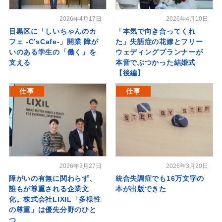
2026年4月17日
2026年4月10日
目黒区に「しいちゃんのカ
「本気で向き合ってくれ
フェ -C’sCafe-」開業 障が
た」失語症の花嫁とフリー
いのある学生の「働く」を
ウェディングプランナーが
支える
本音でぶつかった結婚式
【後編】
仕事
仕事
2026年3月27日
2026年3月20日
障がいの有無に関わらず、
統合失調症でも16万文字の
誰もが尊重される企業文
本が出版できた
化。株式会社LIXIL「多様性
の尊重」は優先分野のひと
つ