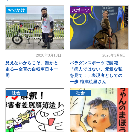
おでかけ
スポーツ
2026年3月13日
2026年3月6日
見えないからこそ、誰かと
パラダンスポーツで開花
走る―全盲の自転車日本一
「病人ではない、元気な私
周
を見て！」表現者としての
一歩 梅津絵里さん
社会
社会