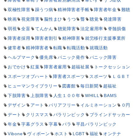
障害者
車椅子
障害者差別解消法
車いす
うつ症状
双極性障害
躁うつ病
精神障害者手帳
障害者年金
難聴
映画
視覚障害
脳性まひ
うつ
聾
聴覚
発達障害
弱視
全盲
てんかん
聴覚障害
法定雇用率
脊髄損傷
障害者採用
障害者割引
精神障害
就労移行支援事業所
健常者
精神障害者
転職
転職活動
就職活動
ヘルプマーク
優先席
パニック発作
パニック障害
おでかけ
紅葉
障害者雇用
超福祉展
トークセッション
スポーツオブハート
障害者スポーツ
スポーツ
ＬＧＢＴ
ヒューマンライブラリー
図書館
毎日新聞
超福祉
下肢障害
上肢障害
人生１００年
WHILL
BAMS
デザイン
アート
バリアフリー
イルミネーション
０円
デート
クリスマス
パラリンピック
ブラインドサッカー
年金
字幕グラス
字幕
パラ
平昌パラリンピック
Vibone
ヴィボーン
ホスト
LGBT
福祉
オンテナ