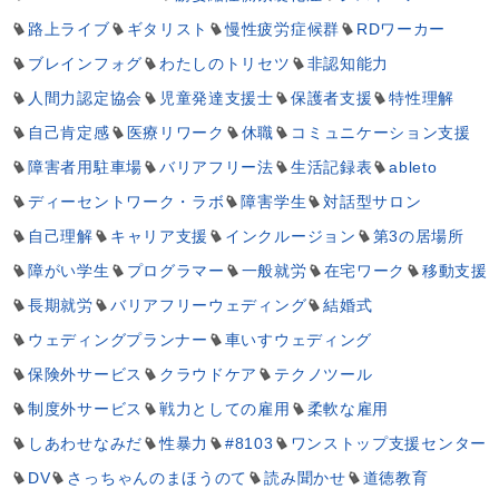
路上ライブ
ギタリスト
慢性疲労症候群
RDワーカー
ブレインフォグ
わたしのトリセツ
非認知能力
人間力認定協会
児童発達支援士
保護者支援
特性理解
自己肯定感
医療リワーク
休職
コミュニケーション支援
障害者用駐車場
バリアフリー法
生活記録表
ableto
ディーセントワーク・ラボ
障害学生
対話型サロン
自己理解
キャリア支援
インクルージョン
第3の居場所
障がい学生
プログラマー
一般就労
在宅ワーク
移動支援
長期就労
バリアフリーウェディング
結婚式
ウェディングプランナー
車いすウェディング
保険外サービス
クラウドケア
テクノツール
制度外サービス
戦力としての雇用
柔軟な雇用
しあわせなみだ
性暴力
#8103
ワンストップ支援センター
DV
さっちゃんのまほうのて
読み聞かせ
道徳教育