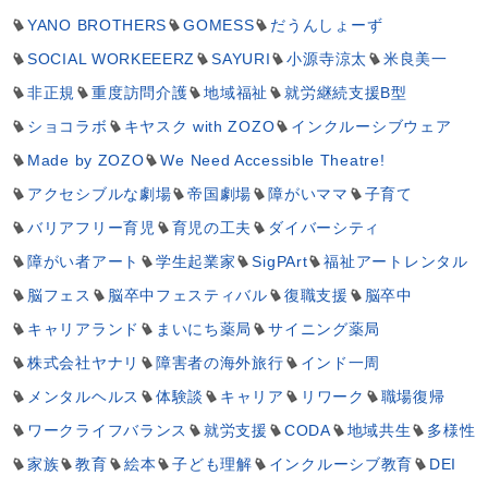
YANO BROTHERS
GOMESS
だうんしょーず
SOCIAL WORKEEERZ
SAYURI
小源寺涼太
米良美一
非正規
重度訪問介護
地域福祉
就労継続支援B型
ショコラボ
キヤスク with ZOZO
インクルーシブウェア
Made by ZOZO
We Need Accessible Theatre!
アクセシブルな劇場
帝国劇場
障がいママ
子育て
バリアフリー育児
育児の工夫
ダイバーシティ
障がい者アート
学生起業家
SigPArt
福祉アートレンタル
脳フェス
脳卒中フェスティバル
復職支援
脳卒中
キャリアランド
まいにち薬局
サイニング薬局
株式会社ヤナリ
障害者の海外旅行
インド一周
メンタルヘルス
体験談
キャリア
リワーク
職場復帰
ワークライフバランス
就労支援
CODA
地域共生
多様性
家族
教育
絵本
子ども理解
インクルーシブ教育
DEI