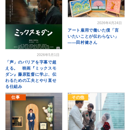
2026年4月24日
アート雇用で働いた僕「言
いたいことが伝わらない」
――田村健さん
2026年5月1日
「声」のバリアを字幕で超
える。 映画『ミックスモ
ダン』藤原監督に学ぶ、伝
わるための工夫とやり直せ
る仕組み
仕事
その他