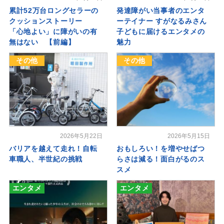
累計52万台ロングセラーの
発達障がい当事者のエンタ
クッションストーリー
ーテイナー すがなるみさん
「心地よい」に障がいの有
子どもに届けるエンタメの
無はない 【前編】
魅力
その他
その他
2026年5月22日
2026年5月15日
バリアを越えて走れ！自転
おもしろい！を増やせばつ
車職人、半世紀の挑戦
らさは減る！面白がるのス
スメ
エンタメ
エンタメ