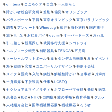
onntena
こころケア
自立
一人暮らし
障がい者総合研究所
差別
偏見
オリンピック
パラスポーツ
平昌
東京オリンピック
東京パラリンピック
調査
アンケート
WheeLog
旅行
海外旅行
国内旅行
旅
H.I.S.
おゆみパイ
oyumi
オーバードーズ
お花見
引っ越し
新居探し
就労移行支援
シゴトライ
ヘルプマーク転売
補助器具
TENGA
五月病
ソーシャルフットボール
薬
タンデム自転車
夏
イベント
海
結婚
恋愛
ユニバーサルデザイン
特例子会社
メイク
難病
入院
病院
解離性障がい
当事者
片麻痺
半身麻痺
下肢装具
仕事
LGBTQ
セクシュアルマイノリティ
ネフローゼ症候群
発症
病気
患者会
IBD
NHK
自閉症
愛の手帳
療育手帳
グルメ
人材紹介会社
国際福祉機器展
福祉機器
ろう者