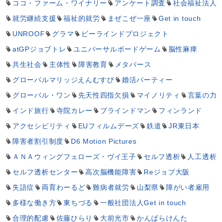
ココ・ファーム・ワイナリー
アンケート調査
社会福祉法人
就労継続支援
福祉的就労
まぜこぜ一座
Get in touch
UNROOF
グラマ
ビーラインドプロジェクト
atGPジョブトレ
ユニバーサルボードゲーム
脳性麻痺
共生社会
主体性
障害教育
メタバース
グローバルマリッジえんむすび
婚活パーティー
グローバル・ワン
先天性四指欠損
マイノリティ
言葉の力
インド旅行
寺院カレー
ブラインドマン
フィンランド
アクセシビリティ
EUフィルムデーズ
鉄道
JR東日本
障害者割引制度
D6 Motion Pictures
ＡＮＡウィングフェローズ・ヴイ王子
セルフ透析
人工透析
セルフ透析センター
高次脳機能障害
Reジョブ大阪
失語症
両育わーるど
難病者就労
山梨県
障がい者雇用
多様な働き方
東ちづる
一般社団法人Get in touch
合理的配慮
佐藤ひらり
大前光市
かんばらけんた