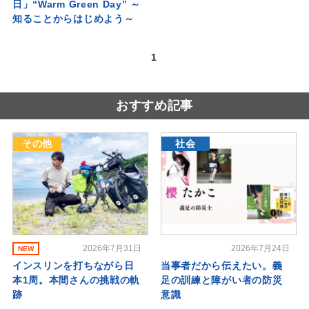
日」“Warm Green Day” ～
知ることからはじめよう～
1
おすすめ記事
その他
社会
2026年7月31日
2026年7月24日
NEW
インスリンを打ちながら日
当事者だから伝えたい。義
本1周。本間さんの挑戦の軌
足の訓練と障がい者の防災
跡
意識