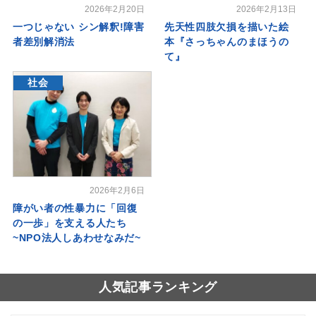
2026年2月20日
2026年2月13日
一つじゃない シン解釈!障害
先天性四肢欠損を描いた絵
者差別解消法
本『さっちゃんのまほうの
て』
社会
2026年2月6日
障がい者の性暴力に「回復
の一歩」を支える人たち
~NPO法人しあわせなみだ~
人気記事ランキング