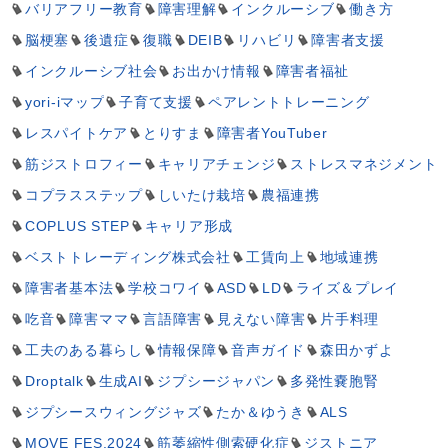
バリアフリー教育
障害理解
インクルーシブ
働き方
脳梗塞
後遺症
復職
DEIB
リハビリ
障害者支援
インクルーシブ社会
お出かけ情報
障害者福祉
yori-iマップ
子育て支援
ペアレントトレーニング
レスパイトケア
とりすま
障害者YouTuber
筋ジストロフィー
キャリアチェンジ
ストレスマネジメント
コプラスステップ
しいたけ栽培
農福連携
COPLUS STEP
キャリア形成
ベストトレーディング株式会社
工賃向上
地域連携
障害者基本法
学校コワイ
ASD
LD
ライズ＆プレイ
吃音
障害ママ
言語障害
見えない障害
片手料理
工夫のある暮らし
情報保障
音声ガイド
森田かずよ
Droptalk
生成AI
ジプシージャパン
多発性嚢胞腎
ジプシースウィングジャズ
たか＆ゆうき
ALS
MOVE FES.2024
筋萎縮性側索硬化症
ジストニア