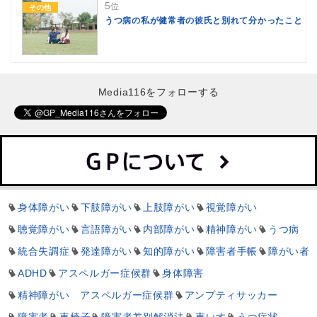
5
位
その他
うつ病の私が健常者の彼氏と別れて分かったこと
Media116をフォローする
身体障がい
下肢障がい
上肢障がい
視覚障がい
聴覚障がい
言語障がい
内部障がい
精神障がい
うつ病
統合失調症
発達障がい
知的障がい
障害者手帳
障がい者
ADHD
アスペルガー症候群
身体障害
精神障がい アスペルガー症候群
アンプティサッカー