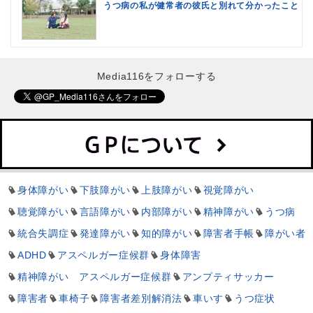
うつ病の私が健常者の彼氏と別れて分かったこと
Media116をフォローする
身体障がい
下肢障がい
上肢障がい
視覚障がい
聴覚障がい
言語障がい
内部障がい
精神障がい
うつ病
統合失調症
発達障がい
知的障がい
障害者手帳
障がい者
ADHD
アスペルガー症候群
身体障害
精神障がい アスペルガー症候群
アンプティサッカー
障害者
車椅子
障害者差別解消法
車いす
うつ症状