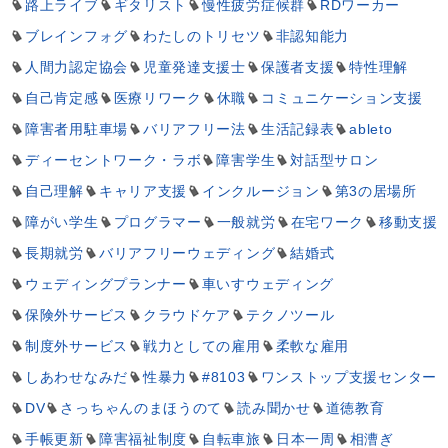
路上ライブ
ギタリスト
慢性疲労症候群
RDワーカー
ブレインフォグ
わたしのトリセツ
非認知能力
人間力認定協会
児童発達支援士
保護者支援
特性理解
自己肯定感
医療リワーク
休職
コミュニケーション支援
障害者用駐車場
バリアフリー法
生活記録表
ableto
ディーセントワーク・ラボ
障害学生
対話型サロン
自己理解
キャリア支援
インクルージョン
第3の居場所
障がい学生
プログラマー
一般就労
在宅ワーク
移動支援
長期就労
バリアフリーウェディング
結婚式
ウェディングプランナー
車いすウェディング
保険外サービス
クラウドケア
テクノツール
制度外サービス
戦力としての雇用
柔軟な雇用
しあわせなみだ
性暴力
#8103
ワンストップ支援センター
DV
さっちゃんのまほうのて
読み聞かせ
道徳教育
手帳更新
障害福祉制度
自転車旅
日本一周
相漕ぎ