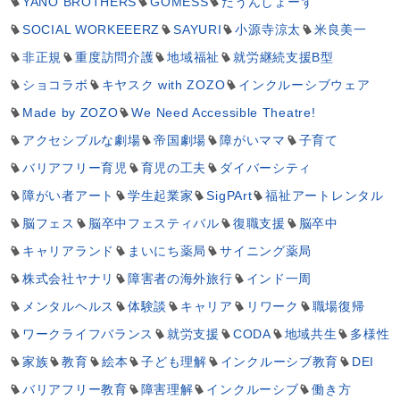
YANO BROTHERS
GOMESS
だうんしょーず
SOCIAL WORKEEERZ
SAYURI
小源寺涼太
米良美一
非正規
重度訪問介護
地域福祉
就労継続支援B型
ショコラボ
キヤスク with ZOZO
インクルーシブウェア
Made by ZOZO
We Need Accessible Theatre!
アクセシブルな劇場
帝国劇場
障がいママ
子育て
バリアフリー育児
育児の工夫
ダイバーシティ
障がい者アート
学生起業家
SigPArt
福祉アートレンタル
脳フェス
脳卒中フェスティバル
復職支援
脳卒中
キャリアランド
まいにち薬局
サイニング薬局
株式会社ヤナリ
障害者の海外旅行
インド一周
メンタルヘルス
体験談
キャリア
リワーク
職場復帰
ワークライフバランス
就労支援
CODA
地域共生
多様性
家族
教育
絵本
子ども理解
インクルーシブ教育
DEI
バリアフリー教育
障害理解
インクルーシブ
働き方