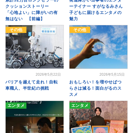
クッションストーリー
ーテイナー すがなるみさん
「心地よい」に障がいの有
子どもに届けるエンタメの
無はない 【前編】
魅力
その他
その他
2026年5月22日
2026年5月15日
バリアを越えて走れ！自転
おもしろい！を増やせばつ
車職人、半世紀の挑戦
らさは減る！面白がるのス
スメ
エンタメ
エンタメ