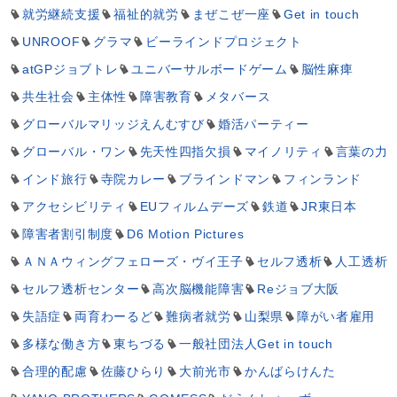
就労継続支援
福祉的就労
まぜこぜ一座
Get in touch
UNROOF
グラマ
ビーラインドプロジェクト
atGPジョブトレ
ユニバーサルボードゲーム
脳性麻痺
共生社会
主体性
障害教育
メタバース
グローバルマリッジえんむすび
婚活パーティー
グローバル・ワン
先天性四指欠損
マイノリティ
言葉の力
インド旅行
寺院カレー
ブラインドマン
フィンランド
アクセシビリティ
EUフィルムデーズ
鉄道
JR東日本
障害者割引制度
D6 Motion Pictures
ＡＮＡウィングフェローズ・ヴイ王子
セルフ透析
人工透析
セルフ透析センター
高次脳機能障害
Reジョブ大阪
失語症
両育わーるど
難病者就労
山梨県
障がい者雇用
多様な働き方
東ちづる
一般社団法人Get in touch
合理的配慮
佐藤ひらり
大前光市
かんばらけんた