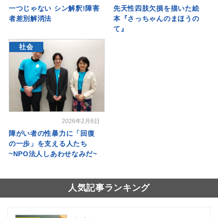
一つじゃない シン解釈!障害
先天性四肢欠損を描いた絵
者差別解消法
本『さっちゃんのまほうの
て』
社会
2026年2月6日
障がい者の性暴力に「回復
の一歩」を支える人たち
~NPO法人しあわせなみだ~
人気記事ランキング