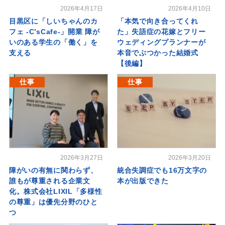
2026年4月17日
2026年4月10日
目黒区に「しいちゃんのカ
「本気で向き合ってくれ
フェ -C’sCafe-」開業 障が
た」失語症の花嫁とフリー
いのある学生の「働く」を
ウェディングプランナーが
支える
本音でぶつかった結婚式
【後編】
仕事
仕事
2026年3月27日
2026年3月20日
障がいの有無に関わらず、
統合失調症でも16万文字の
誰もが尊重される企業文
本が出版できた
化。株式会社LIXIL「多様性
の尊重」は優先分野のひと
つ