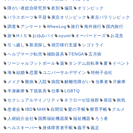
障がい者総合研究所
差別
偏見
オリンピック
パラスポーツ
平昌
東京オリンピック
東京パラリンピック
調査
アンケート
WheeLog
旅行
海外旅行
国内旅行
旅
H.I.S.
おゆみパイ
oyumi
オーバードーズ
お花見
引っ越し
新居探し
就労移行支援
シゴトライ
ヘルプマーク転売
補助器具
TENGA
五月病
ソーシャルフットボール
薬
タンデム自転車
夏
イベント
海
結婚
恋愛
ユニバーサルデザイン
特例子会社
メイク
難病
入院
病院
解離性障がい
当事者
片麻痺
半身麻痺
下肢装具
仕事
LGBTQ
セクシュアルマイノリティ
ネフローゼ症候群
発症
病気
患者会
IBD
NHK
自閉症
愛の手帳
療育手帳
グルメ
人材紹介会社
国際福祉機器展
福祉機器
ろう者
ヘルスキーパー
身体障害者手帳
義手
義足