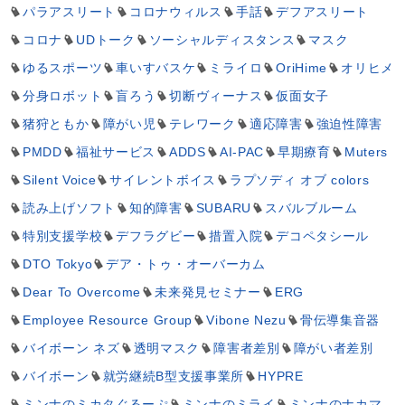
パラアスリート
コロナウィルス
手話
デフアスリート
コロナ
UDトーク
ソーシャルディスタンス
マスク
ゆるスポーツ
車いすバスケ
ミライロ
OriHime
オリヒメ
分身ロボット
盲ろう
切断ヴィーナス
仮面女子
猪狩ともか
障がい児
テレワーク
適応障害
強迫性障害
PMDD
福祉サービス
ADDS
AI-PAC
早期療育
Muters
Silent Voice
サイレントボイス
ラプソディ オブ colors
読み上げソフト
知的障害
SUBARU
スバルブルーム
特別支援学校
デフラグビー
措置入院
デコペタシール
DTO Tokyo
デア・トゥ・オーバーカム
Dear To Overcome
未来発見セミナー
ERG
Employee Resource Group
Vibone Nezu
骨伝導集音器
バイボーン ネズ
透明マスク
障害者差別
障がい者差別
バイボーン
就労継続B型支援事業所
HYPRE
ミンナのミカタぐるーぷ
ミンナのミライ
ミンナのナカマ