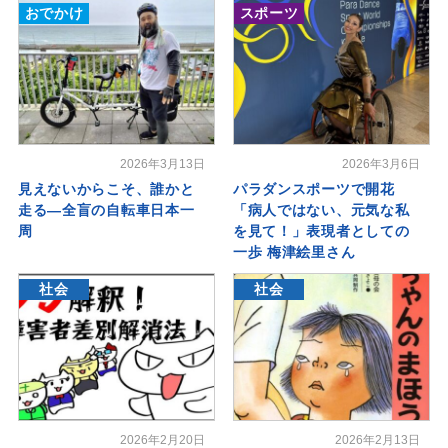
おでかけ
スポーツ
2026年3月13日
2026年3月6日
見えないからこそ、誰かと
パラダンスポーツで開花
走る―全盲の自転車日本一
「病人ではない、元気な私
周
を見て！」表現者としての
一歩 梅津絵里さん
社会
社会
2026年2月20日
2026年2月13日