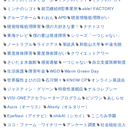
ミンナのシゴト
就労継続B型事業所
able! FACTORY
グループホーム
わおん
APD
聴覚情報処理障がい
聴覚情報処理障害
僕の大好きな妻！
ナナトエリ
東海テレビ
僕の妻は発達障害
シリーズ「一つじゃない」
ノートラブル
ライクアス
筆談具
和歌山大学
中途失聴
重度身体障害
重度身体障がい
クワイエットアワー
さいたま水族館
感覚過敏
一つじゃない
自立支援医療制度
生活保護
障害年金
WGD
Warm Green Day
世界脳性まひの日
石川悧々
KNOW CP
オンライン座談会
ジャスティン・グリーン
特発性過眠症
ナルコレプシー
VISI-ONEアクセラレータープログラム
ビジワン
あしらせ
Auris（オーリス）
Alterly（オルタリー）
EyeNavi（アイナビ）
shikAI（シカイ）
こころみ学園
ココ・ファーム・ワイナリー
アンケート調査
社会福祉法人