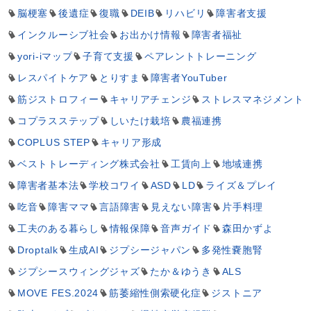
脳梗塞
後遺症
復職
DEIB
リハビリ
障害者支援
インクルーシブ社会
お出かけ情報
障害者福祉
yori-iマップ
子育て支援
ペアレントトレーニング
レスパイトケア
とりすま
障害者YouTuber
筋ジストロフィー
キャリアチェンジ
ストレスマネジメント
コプラスステップ
しいたけ栽培
農福連携
COPLUS STEP
キャリア形成
ベストトレーディング株式会社
工賃向上
地域連携
障害者基本法
学校コワイ
ASD
LD
ライズ＆プレイ
吃音
障害ママ
言語障害
見えない障害
片手料理
工夫のある暮らし
情報保障
音声ガイド
森田かずよ
Droptalk
生成AI
ジプシージャパン
多発性嚢胞腎
ジプシースウィングジャズ
たか＆ゆうき
ALS
MOVE FES.2024
筋萎縮性側索硬化症
ジストニア