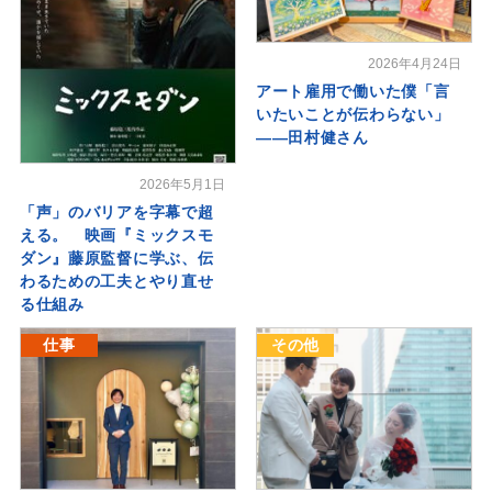
2026年4月24日
アート雇用で働いた僕「言
いたいことが伝わらない」
――田村健さん
2026年5月1日
「声」のバリアを字幕で超
える。 映画『ミックスモ
ダン』藤原監督に学ぶ、伝
わるための工夫とやり直せ
る仕組み
仕事
その他