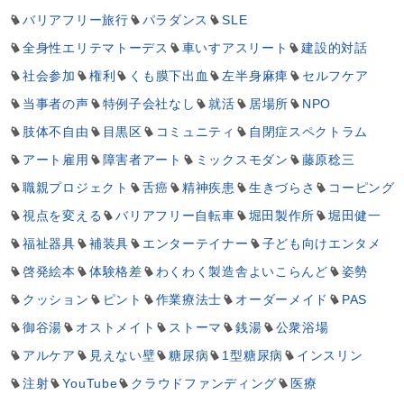
バリアフリー旅行
パラダンス
SLE
全身性エリテマトーデス
車いすアスリート
建設的対話
社会参加
権利
くも膜下出血
左半身麻痺
セルフケア
当事者の声
特例子会社なし
就活
居場所
NPO
肢体不自由
目黒区
コミュニティ
自閉症スペクトラム
アート雇用
障害者アート
ミックスモダン
藤原稔三
職親プロジェクト
舌癌
精神疾患
生きづらさ
コーピング
視点を変える
バリアフリー自転車
堀田製作所
堀田健一
福祉器具
補装具
エンターテイナー
子ども向けエンタメ
啓発絵本
体験格差
わくわく製造舎よいこらんど
姿勢
クッション
ピント
作業療法士
オーダーメイド
PAS
御谷湯
オストメイト
ストーマ
銭湯
公衆浴場
アルケア
見えない壁
糖尿病
1型糖尿病
インスリン
注射
YouTube
クラウドファンディング
医療