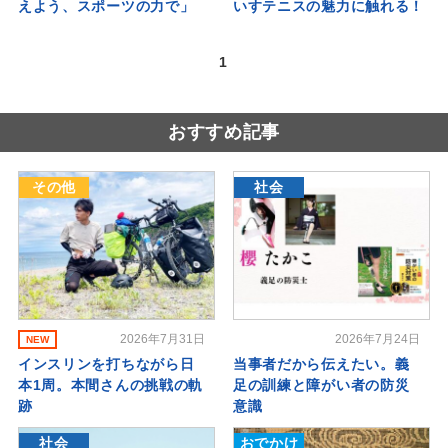
えよう、スポーツの力で」
いすテニスの魅力に触れる！
1
おすすめ記事
その他
社会
2026年7月31日
2026年7月24日
NEW
インスリンを打ちながら日
当事者だから伝えたい。義
本1周。本間さんの挑戦の軌
足の訓練と障がい者の防災
跡
意識
社会
おでかけ