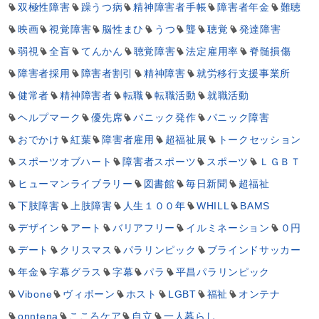
双極性障害
躁うつ病
精神障害者手帳
障害者年金
難聴
映画
視覚障害
脳性まひ
うつ
聾
聴覚
発達障害
弱視
全盲
てんかん
聴覚障害
法定雇用率
脊髄損傷
障害者採用
障害者割引
精神障害
就労移行支援事業所
健常者
精神障害者
転職
転職活動
就職活動
ヘルプマーク
優先席
パニック発作
パニック障害
おでかけ
紅葉
障害者雇用
超福祉展
トークセッション
スポーツオブハート
障害者スポーツ
スポーツ
ＬＧＢＴ
ヒューマンライブラリー
図書館
毎日新聞
超福祉
下肢障害
上肢障害
人生１００年
WHILL
BAMS
デザイン
アート
バリアフリー
イルミネーション
０円
デート
クリスマス
パラリンピック
ブラインドサッカー
年金
字幕グラス
字幕
パラ
平昌パラリンピック
Vibone
ヴィボーン
ホスト
LGBT
福祉
オンテナ
onntena
こころケア
自立
一人暮らし