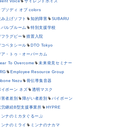
ilent Voice
サイレントボイス
プソディ オブ colors
読み上げソフト
知的障害
SUBARU
スバルブルーム
特別支援学校
デフラグビー
措置入院
デコペタシール
DTO Tokyo
デア・トゥ・オーバーカム
ear To Overcome
未来発見セミナー
RG
Employee Resource Group
ibone Nezu
骨伝導集音器
バイボーン ネズ
透明マスク
障害者差別
障がい者差別
バイボーン
就労継続B型支援事業所
HYPRE
ミンナのミカタぐるーぷ
ミンナのミライ
ミンナのナカマ