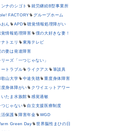
ミンナのシゴト
就労継続B型事業所
ble! FACTORY
グループホーム
わおん
APD
聴覚情報処理障がい
聴覚情報処理障害
僕の大好きな妻！
ナナトエリ
東海テレビ
僕の妻は発達障害
シリーズ「一つじゃない」
ノートラブル
ライクアス
筆談具
和歌山大学
中途失聴
重度身体障害
重度身体障がい
クワイエットアワー
さいたま水族館
感覚過敏
一つじゃない
自立支援医療制度
生活保護
障害年金
WGD
arm Green Day
世界脳性まひの日