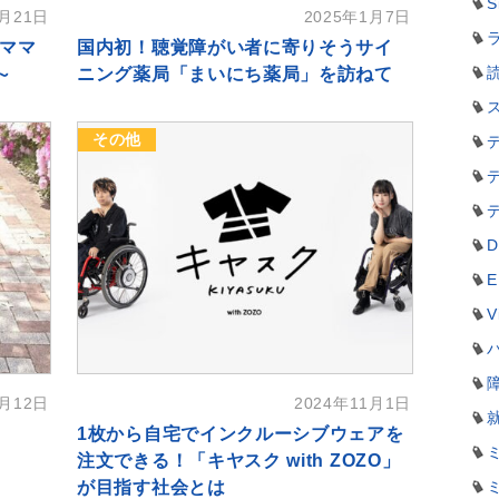
S
1月21日
2025年1月7日
ラ
いママ
国内初！聴覚障がい者に寄りそうサイ
～
ニング薬局「まいにち薬局」を訪ねて
その他
D
E
V
1月12日
2024年11月1日
1枚から自宅でインクルーシブウェアを
注文できる！「キヤスク with ZOZO」
が目指す社会とは