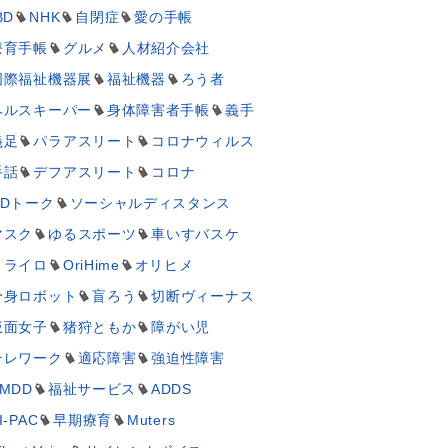
BD
NHK
自閉症
愛の手帳
療育手帳
グルメ
人材紹介会社
国際福祉機器展
福祉機器
ろう者
ヘルスキーパー
身体障害者手帳
義手
義足
パラアスリート
コロナウィルス
手話
デフアスリート
コロナ
UDトーク
ソーシャルディスタンス
マスク
ゆるスポーツ
車いすバスケ
ミライロ
OriHime
オリヒメ
分身ロボット
盲ろう
切断ヴィーナス
仮面女子
猪狩ともか
障がい児
テレワーク
適応障害
強迫性障害
MDD
福祉サービス
ADDS
I-PAC
早期療育
Muters