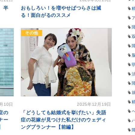
、半
おもしろい！を増やせばつらさは減
る！面白がるのススメ
その他
4月10日
2025年12月19日
症の
「どうしても結婚式を挙げたい」失語
ナー
症の花嫁が見つけた私だけのウェディ
】
ングプランナー【前編】