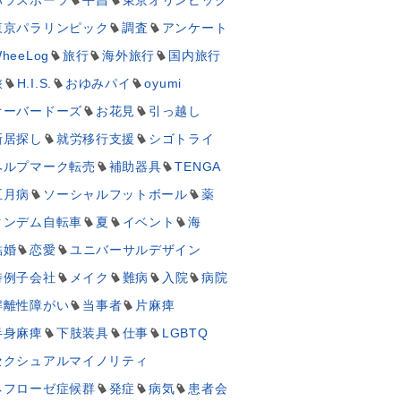
東京パラリンピック
調査
アンケート
heeLog
旅行
海外旅行
国内旅行
旅
H.I.S.
おゆみパイ
oyumi
オーバードーズ
お花見
引っ越し
新居探し
就労移行支援
シゴトライ
ヘルプマーク転売
補助器具
TENGA
五月病
ソーシャルフットボール
薬
タンデム自転車
夏
イベント
海
結婚
恋愛
ユニバーサルデザイン
特例子会社
メイク
難病
入院
病院
解離性障がい
当事者
片麻痺
半身麻痺
下肢装具
仕事
LGBTQ
セクシュアルマイノリティ
ネフローゼ症候群
発症
病気
患者会