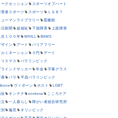
トークセッション
スポーツオブハート
障害者スポーツ
スポーツ
ＬＧＢＴ
ヒューマンライブラリー
図書館
毎日新聞
超福祉
下肢障害
上肢障害
人生１００年
WHILL
BAMS
デザイン
アート
バリアフリー
イルミネーション
０円
デート
クリスマス
パラリンピック
ブラインドサッカー
年金
字幕グラス
字幕
パラ
平昌パラリンピック
ibone
ヴィボーン
ホスト
LGBT
福祉
オンテナ
onntena
こころケア
自立
一人暮らし
障がい者総合研究所
差別
偏見
オリンピック
パラスポーツ
平昌
東京オリンピック