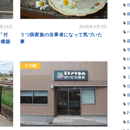
I
3月21日
2025年3月7日
「付
うつ病家族の当事者になって気づいた
再構築
事
その他
P
A