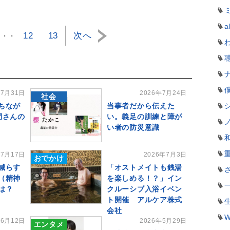
a
12
13
次へ
・・・
年7月31日
2026年7月24日
社会
ちなが
当事者だから伝えた
間さんの
い。義足の訓練と障が
い者の防災意識
年7月17日
2026年7月3日
おでかけ
減らす
「オストメイトも銭湯
（精神
を楽しめる！？」イン
は？
クルーシブ入浴イベン
ト開催 アルケア株式
会社
W
年6月12日
2026年5月29日
エンタメ