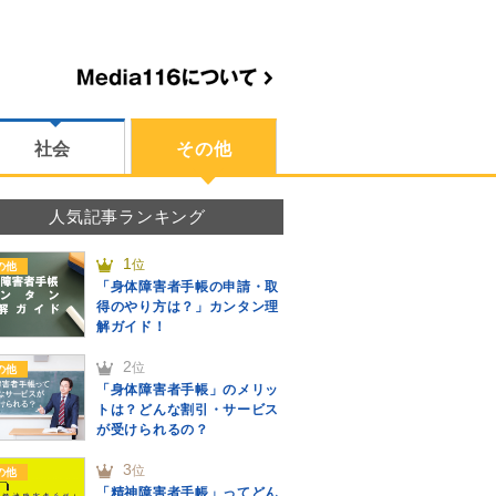
社会
その他
人気記事ランキング
1
位
の他
「身体障害者手帳の申請・取
得のやり方は？」カンタン理
解ガイド！
2
位
の他
「身体障害者手帳」のメリッ
トは？どんな割引・サービス
が受けられるの？
3
位
の他
「精神障害者手帳」ってどん