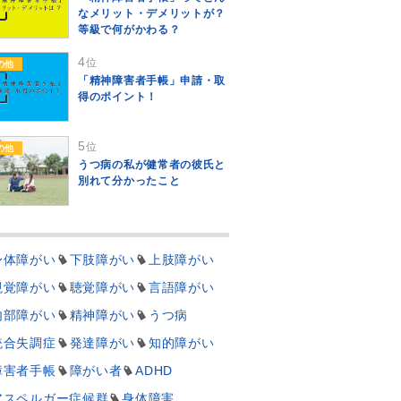
なメリット・デメリットが？
等級で何がかわる？
4
位
の他
「精神障害者手帳」申請・取
得のポイント！
5
位
の他
うつ病の私が健常者の彼氏と
別れて分かったこと
身体障がい
下肢障がい
上肢障がい
視覚障がい
聴覚障がい
言語障がい
内部障がい
精神障がい
うつ病
統合失調症
発達障がい
知的障がい
障害者手帳
障がい者
ADHD
アスペルガー症候群
身体障害