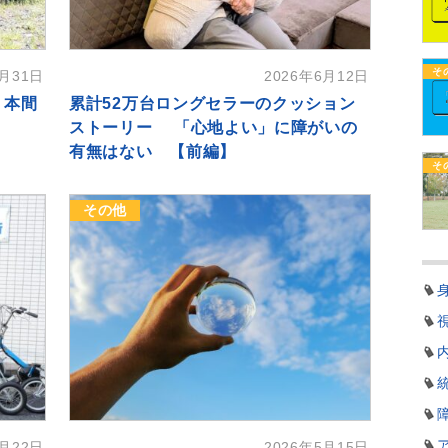
そ
7月31日
2026年6月12日
。本間
累計52万台ロングセラーのクッション
ストーリー 「心地よい」に障がいの
有無はない 【前編】
そ
その他
5月22日
2026年5月15日