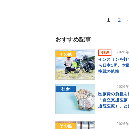
1
2
おすすめ記事
2026
NEW
その他
インスリンを打
ら日本1周。本
挑戦の軌跡
2026
社会
医療費の負担を
「自立支援医療
通院医療）」と
2026
その他