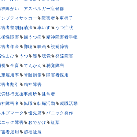
精神障がい アスペルガー症候群
アンプティサッカー
障害者
車椅子
障害者差別解消法
車いす
うつ症状
双極性障害
躁うつ病
精神障害者手帳
障害者年金
難聴
映画
視覚障害
脳性まひ
うつ
聾
聴覚
発達障害
弱視
全盲
てんかん
聴覚障害
法定雇用率
脊髄損傷
障害者採用
障害者割引
精神障害
就労移行支援事業所
健常者
精神障害者
転職
転職活動
就職活動
ヘルプマーク
優先席
パニック発作
パニック障害
おでかけ
紅葉
障害者雇用
超福祉展