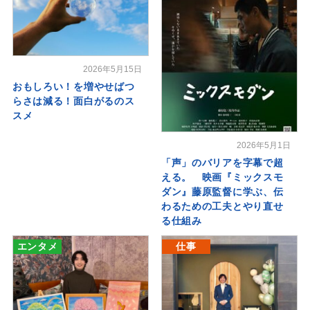
2026年5月15日
おもしろい！を増やせばつ
らさは減る！面白がるのス
スメ
2026年5月1日
「声」のバリアを字幕で超
える。 映画『ミックスモ
ダン』藤原監督に学ぶ、伝
わるための工夫とやり直せ
る仕組み
エンタメ
仕事