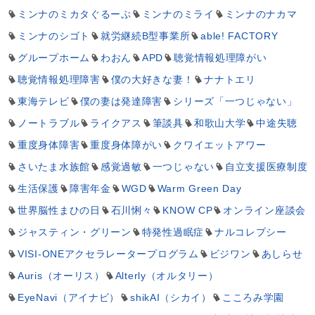
ミンナのミカタぐるーぷ
ミンナのミライ
ミンナのナカマ
ミンナのシゴト
就労継続B型事業所
able! FACTORY
グループホーム
わおん
APD
聴覚情報処理障がい
聴覚情報処理障害
僕の大好きな妻！
ナナトエリ
東海テレビ
僕の妻は発達障害
シリーズ「一つじゃない」
ノートラブル
ライクアス
筆談具
和歌山大学
中途失聴
重度身体障害
重度身体障がい
クワイエットアワー
さいたま水族館
感覚過敏
一つじゃない
自立支援医療制度
生活保護
障害年金
WGD
Warm Green Day
世界脳性まひの日
石川悧々
KNOW CP
オンライン座談会
ジャスティン・グリーン
特発性過眠症
ナルコレプシー
VISI-ONEアクセラレータープログラム
ビジワン
あしらせ
Auris（オーリス）
Alterly（オルタリー）
EyeNavi（アイナビ）
shikAI（シカイ）
こころみ学園