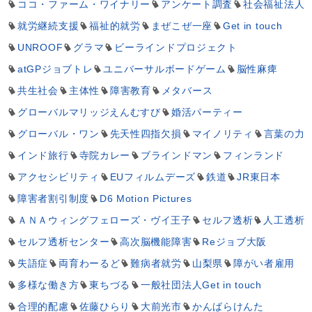
ココ・ファーム・ワイナリー
アンケート調査
社会福祉法人
就労継続支援
福祉的就労
まぜこぜ一座
Get in touch
UNROOF
グラマ
ビーラインドプロジェクト
atGPジョブトレ
ユニバーサルボードゲーム
脳性麻痺
共生社会
主体性
障害教育
メタバース
グローバルマリッジえんむすび
婚活パーティー
グローバル・ワン
先天性四指欠損
マイノリティ
言葉の力
インド旅行
寺院カレー
ブラインドマン
フィンランド
アクセシビリティ
EUフィルムデーズ
鉄道
JR東日本
障害者割引制度
D6 Motion Pictures
ＡＮＡウィングフェローズ・ヴイ王子
セルフ透析
人工透析
セルフ透析センター
高次脳機能障害
Reジョブ大阪
失語症
両育わーるど
難病者就労
山梨県
障がい者雇用
多様な働き方
東ちづる
一般社団法人Get in touch
合理的配慮
佐藤ひらり
大前光市
かんばらけんた