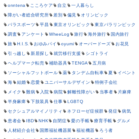
onntena
こころケア
自立
一人暮らし
障がい者総合研究所
差別
偏見
オリンピック
パラスポーツ
平昌
東京オリンピック
東京パラリンピック
調査
アンケート
WheeLog
旅行
海外旅行
国内旅行
旅
H.I.S.
おゆみパイ
oyumi
オーバードーズ
お花見
引っ越し
新居探し
就労移行支援
シゴトライ
ヘルプマーク転売
補助器具
TENGA
五月病
ソーシャルフットボール
薬
タンデム自転車
夏
イベント
海
結婚
恋愛
ユニバーサルデザイン
特例子会社
メイク
難病
入院
病院
解離性障がい
当事者
片麻痺
半身麻痺
下肢装具
仕事
LGBTQ
セクシュアルマイノリティ
ネフローゼ症候群
発症
病気
患者会
IBD
NHK
自閉症
愛の手帳
療育手帳
グルメ
人材紹介会社
国際福祉機器展
福祉機器
ろう者