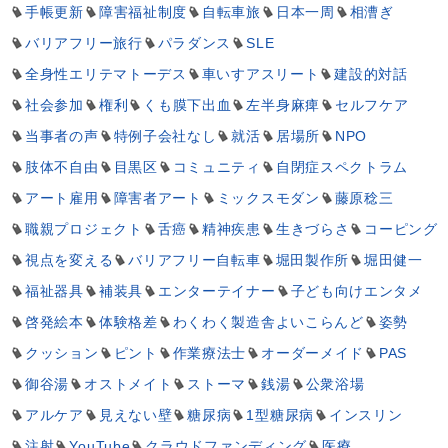
手帳更新
障害福祉制度
自転車旅
日本一周
相漕ぎ
バリアフリー旅行
パラダンス
SLE
全身性エリテマトーデス
車いすアスリート
建設的対話
社会参加
権利
くも膜下出血
左半身麻痺
セルフケア
当事者の声
特例子会社なし
就活
居場所
NPO
肢体不自由
目黒区
コミュニティ
自閉症スペクトラム
アート雇用
障害者アート
ミックスモダン
藤原稔三
職親プロジェクト
舌癌
精神疾患
生きづらさ
コーピング
視点を変える
バリアフリー自転車
堀田製作所
堀田健一
福祉器具
補装具
エンターテイナー
子ども向けエンタメ
啓発絵本
体験格差
わくわく製造舎よいこらんど
姿勢
クッション
ピント
作業療法士
オーダーメイド
PAS
御谷湯
オストメイト
ストーマ
銭湯
公衆浴場
アルケア
見えない壁
糖尿病
1型糖尿病
インスリン
注射
YouTube
クラウドファンディング
医療