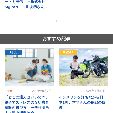
ートを発信 ～株式会社
SigPArt 古川友稀さん～
1
おすすめ記事
社会
その他
2026年8月7日
2026年7月31日
NEW
「どこに通えばいいの!?」
インスリンを打ちながら日
親子でストレスのない療育
本1周。本間さんの挑戦の軌
施設の選び方 一般社団法
跡
人人間力認定協会