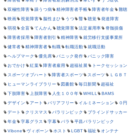
障害者
車椅子
障害者差別解消法
車いす
うつ症状
双極性障害
躁うつ病
精神障害者手帳
障害者年金
難聴
映画
視覚障害
脳性まひ
うつ
聾
聴覚
発達障害
弱視
全盲
てんかん
聴覚障害
法定雇用率
脊髄損傷
障害者採用
障害者割引
精神障害
就労移行支援事業所
健常者
精神障害者
転職
転職活動
就職活動
ヘルプマーク
優先席
パニック発作
パニック障害
おでかけ
紅葉
障害者雇用
超福祉展
トークセッション
スポーツオブハート
障害者スポーツ
スポーツ
ＬＧＢＴ
ヒューマンライブラリー
図書館
毎日新聞
超福祉
下肢障害
上肢障害
人生１００年
WHILL
BAMS
デザイン
アート
バリアフリー
イルミネーション
０円
デート
クリスマス
パラリンピック
ブラインドサッカー
年金
字幕グラス
字幕
パラ
平昌パラリンピック
Vibone
ヴィボーン
ホスト
LGBT
福祉
オンテナ