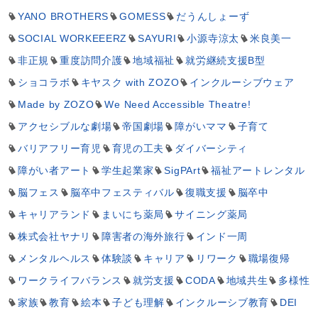
YANO BROTHERS
GOMESS
だうんしょーず
SOCIAL WORKEEERZ
SAYURI
小源寺涼太
米良美一
非正規
重度訪問介護
地域福祉
就労継続支援B型
ショコラボ
キヤスク with ZOZO
インクルーシブウェア
Made by ZOZO
We Need Accessible Theatre!
アクセシブルな劇場
帝国劇場
障がいママ
子育て
バリアフリー育児
育児の工夫
ダイバーシティ
障がい者アート
学生起業家
SigPArt
福祉アートレンタル
脳フェス
脳卒中フェスティバル
復職支援
脳卒中
キャリアランド
まいにち薬局
サイニング薬局
株式会社ヤナリ
障害者の海外旅行
インド一周
メンタルヘルス
体験談
キャリア
リワーク
職場復帰
ワークライフバランス
就労支援
CODA
地域共生
多様性
家族
教育
絵本
子ども理解
インクルーシブ教育
DEI