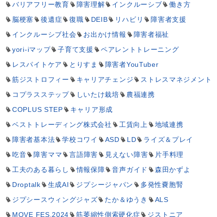
バリアフリー教育
障害理解
インクルーシブ
働き方
脳梗塞
後遺症
復職
DEIB
リハビリ
障害者支援
インクルーシブ社会
お出かけ情報
障害者福祉
yori-iマップ
子育て支援
ペアレントトレーニング
レスパイトケア
とりすま
障害者YouTuber
筋ジストロフィー
キャリアチェンジ
ストレスマネジメント
コプラスステップ
しいたけ栽培
農福連携
COPLUS STEP
キャリア形成
ベストトレーディング株式会社
工賃向上
地域連携
障害者基本法
学校コワイ
ASD
LD
ライズ＆プレイ
吃音
障害ママ
言語障害
見えない障害
片手料理
工夫のある暮らし
情報保障
音声ガイド
森田かずよ
Droptalk
生成AI
ジプシージャパン
多発性嚢胞腎
ジプシースウィングジャズ
たか＆ゆうき
ALS
MOVE FES.2024
筋萎縮性側索硬化症
ジストニア