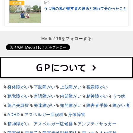
5
位
その他
うつ病の私が健常者の彼氏と別れて分かったこと
Media116をフォローする
身体障がい
下肢障がい
上肢障がい
視覚障がい
聴覚障がい
言語障がい
内部障がい
精神障がい
うつ病
統合失調症
発達障がい
知的障がい
障害者手帳
障がい者
ADHD
アスペルガー症候群
身体障害
精神障がい アスペルガー症候群
アンプティサッカー