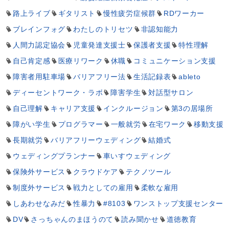
路上ライブ
ギタリスト
慢性疲労症候群
RDワーカー
ブレインフォグ
わたしのトリセツ
非認知能力
人間力認定協会
児童発達支援士
保護者支援
特性理解
自己肯定感
医療リワーク
休職
コミュニケーション支援
障害者用駐車場
バリアフリー法
生活記録表
ableto
ディーセントワーク・ラボ
障害学生
対話型サロン
自己理解
キャリア支援
インクルージョン
第3の居場所
障がい学生
プログラマー
一般就労
在宅ワーク
移動支援
長期就労
バリアフリーウェディング
結婚式
ウェディングプランナー
車いすウェディング
保険外サービス
クラウドケア
テクノツール
制度外サービス
戦力としての雇用
柔軟な雇用
しあわせなみだ
性暴力
#8103
ワンストップ支援センター
DV
さっちゃんのまほうのて
読み聞かせ
道徳教育