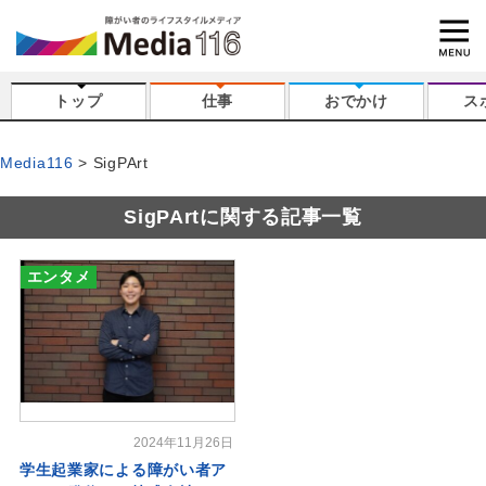
トップ
仕事
おでかけ
ス
Media116
SigPArt
SigPArtに関する記事一覧
エンタメ
2024年11月26日
学生起業家による障がい者ア