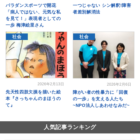
パラダンスポーツで開花
一つじゃない シン解釈!障害
「病人ではない、元気な私
者差別解消法
を見て！」表現者としての
一歩 梅津絵里さん
社会
社会
2026年2月13日
2026年2月6日
先天性四肢欠損を描いた絵
障がい者の性暴力に「回復
本『さっちゃんのまほうの
の一歩」を支える人たち
て』
~NPO法人しあわせなみだ~
人気記事ランキング