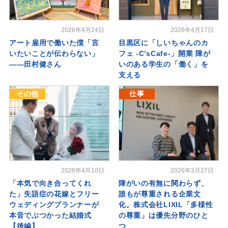
2026年4月24日
2026年4月17日
アート雇用で働いた僕「言
目黒区に「しいちゃんのカ
いたいことが伝わらない」
フェ -C’sCafe-」開業 障が
――田村健さん
いのある学生の「働く」を
支える
その他
仕事
2026年4月10日
2026年3月27日
「本気で向き合ってくれ
障がいの有無に関わらず、
た」失語症の花嫁とフリー
誰もが尊重される企業文
ウェディングプランナーが
化。株式会社LIXIL「多様性
本音でぶつかった結婚式
の尊重」は優先分野のひと
【後編】
つ