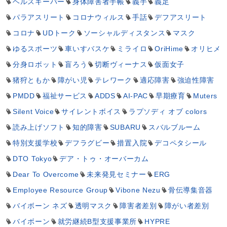
ヘルスキーパー
身体障害者手帳
義手
義足
パラアスリート
コロナウィルス
手話
デフアスリート
コロナ
UDトーク
ソーシャルディスタンス
マスク
ゆるスポーツ
車いすバスケ
ミライロ
OriHime
オリヒメ
分身ロボット
盲ろう
切断ヴィーナス
仮面女子
猪狩ともか
障がい児
テレワーク
適応障害
強迫性障害
PMDD
福祉サービス
ADDS
AI-PAC
早期療育
Muters
Silent Voice
サイレントボイス
ラプソディ オブ colors
読み上げソフト
知的障害
SUBARU
スバルブルーム
特別支援学校
デフラグビー
措置入院
デコペタシール
DTO Tokyo
デア・トゥ・オーバーカム
Dear To Overcome
未来発見セミナー
ERG
Employee Resource Group
Vibone Nezu
骨伝導集音器
バイボーン ネズ
透明マスク
障害者差別
障がい者差別
バイボーン
就労継続B型支援事業所
HYPRE