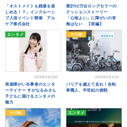
「オストメイトも銭湯を楽
累計52万台ロングセラーの
しめる！？」インクルーシ
クッションストーリー
ブ入浴イベント開催 アル
「心地よい」に障がいの有
ケア株式会社
無はない 【前編】
エンタメ
その他
2026年5月29日
2026年5月22日
発達障がい当事者のエンタ
バリアを越えて走れ！自転
ーテイナー すがなるみさん
車職人、半世紀の挑戦
子どもに届けるエンタメの
魅力
その他
エンタメ