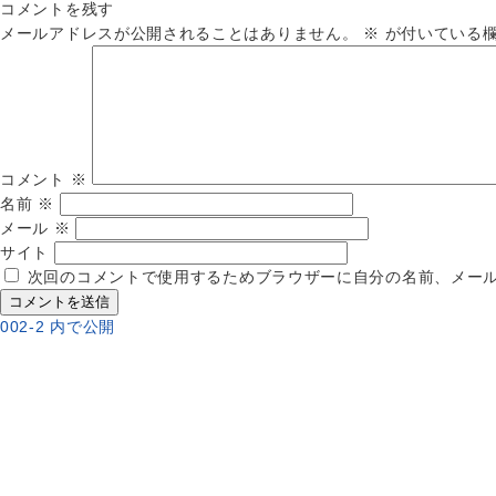
稿
ル
コメントを残す
日:
サ
メールアドレスが公開されることはありません。
※
が付いている
イ
ズ
コメント
※
名前
※
メール
※
サイト
次回のコメントで使用するためブラウザーに自分の名前、メー
投
002-2
内で公開
稿
ナ
ビ
ゲ
ー
シ
ョ