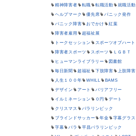
精神障害者
転職
転職活動
就職活動
ヘルプマーク
優先席
パニック発作
パニック障害
おでかけ
紅葉
障害者雇用
超福祉展
トークセッション
スポーツオブハート
障害者スポーツ
スポーツ
ＬＧＢＴ
ヒューマンライブラリー
図書館
毎日新聞
超福祉
下肢障害
上肢障害
人生１００年
WHILL
BAMS
デザイン
アート
バリアフリー
イルミネーション
０円
デート
クリスマス
パラリンピック
ブラインドサッカー
年金
字幕グラス
字幕
パラ
平昌パラリンピック