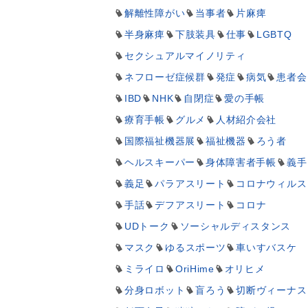
解離性障がい
当事者
片麻痺
半身麻痺
下肢装具
仕事
LGBTQ
セクシュアルマイノリティ
ネフローゼ症候群
発症
病気
患者会
IBD
NHK
自閉症
愛の手帳
療育手帳
グルメ
人材紹介会社
国際福祉機器展
福祉機器
ろう者
ヘルスキーパー
身体障害者手帳
義手
義足
パラアスリート
コロナウィルス
手話
デフアスリート
コロナ
UDトーク
ソーシャルディスタンス
マスク
ゆるスポーツ
車いすバスケ
ミライロ
OriHime
オリヒメ
分身ロボット
盲ろう
切断ヴィーナス