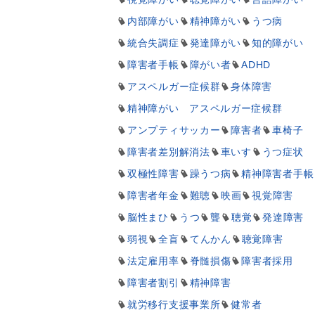
内部障がい
精神障がい
うつ病
統合失調症
発達障がい
知的障がい
障害者手帳
障がい者
ADHD
アスペルガー症候群
身体障害
精神障がい アスペルガー症候群
アンプティサッカー
障害者
車椅子
障害者差別解消法
車いす
うつ症状
双極性障害
躁うつ病
精神障害者手帳
障害者年金
難聴
映画
視覚障害
脳性まひ
うつ
聾
聴覚
発達障害
弱視
全盲
てんかん
聴覚障害
法定雇用率
脊髄損傷
障害者採用
障害者割引
精神障害
就労移行支援事業所
健常者