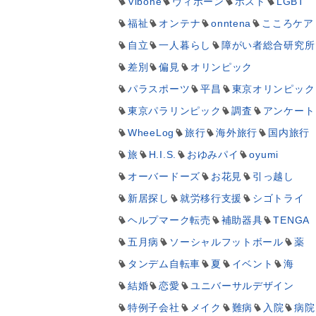
Vibone
ヴィボーン
ホスト
LGBT
福祉
オンテナ
onntena
こころケア
自立
一人暮らし
障がい者総合研究所
差別
偏見
オリンピック
パラスポーツ
平昌
東京オリンピック
東京パラリンピック
調査
アンケート
WheeLog
旅行
海外旅行
国内旅行
旅
H.I.S.
おゆみパイ
oyumi
オーバードーズ
お花見
引っ越し
新居探し
就労移行支援
シゴトライ
ヘルプマーク転売
補助器具
TENGA
五月病
ソーシャルフットボール
薬
タンデム自転車
夏
イベント
海
結婚
恋愛
ユニバーサルデザイン
特例子会社
メイク
難病
入院
病院