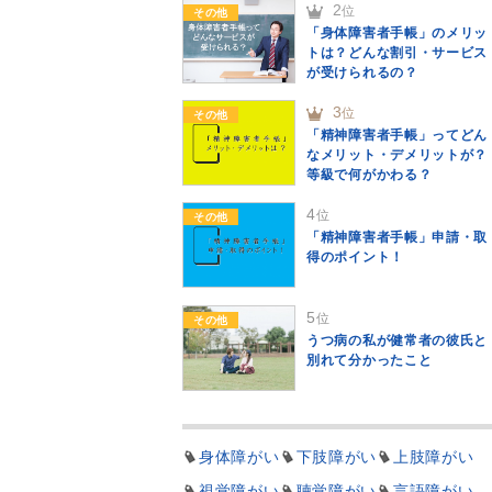
2
位
その他
「身体障害者手帳」のメリッ
トは？どんな割引・サービス
が受けられるの？
3
位
その他
「精神障害者手帳」ってどん
なメリット・デメリットが？
等級で何がかわる？
4
位
その他
「精神障害者手帳」申請・取
得のポイント！
5
位
その他
うつ病の私が健常者の彼氏と
別れて分かったこと
身体障がい
下肢障がい
上肢障がい
視覚障がい
聴覚障がい
言語障がい