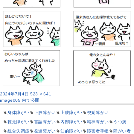
投
フ
2024年7月4日
523 × 641
稿
投
ル
image005
内で公開
日:
稿
サ
ナ
身体障がい
イ
下肢障がい
上肢障がい
視覚障がい
ビ
ズ
聴覚障がい
言語障がい
内部障がい
精神障がい
うつ病
ゲ
統合失調症
発達障がい
知的障がい
障害者手帳
障がい者
ー