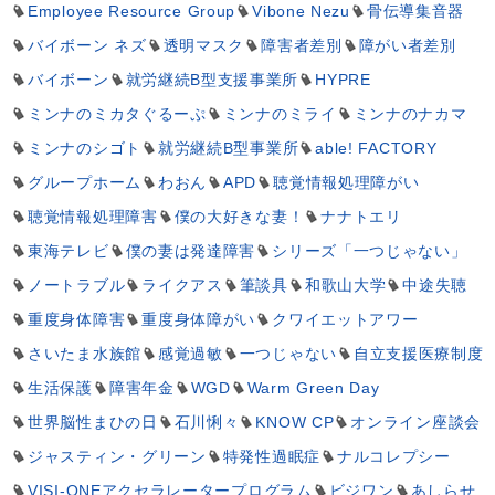
Employee Resource Group
Vibone Nezu
骨伝導集音器
バイボーン ネズ
透明マスク
障害者差別
障がい者差別
バイボーン
就労継続B型支援事業所
HYPRE
ミンナのミカタぐるーぷ
ミンナのミライ
ミンナのナカマ
ミンナのシゴト
就労継続B型事業所
able! FACTORY
グループホーム
わおん
APD
聴覚情報処理障がい
聴覚情報処理障害
僕の大好きな妻！
ナナトエリ
東海テレビ
僕の妻は発達障害
シリーズ「一つじゃない」
ノートラブル
ライクアス
筆談具
和歌山大学
中途失聴
重度身体障害
重度身体障がい
クワイエットアワー
さいたま水族館
感覚過敏
一つじゃない
自立支援医療制度
生活保護
障害年金
WGD
Warm Green Day
世界脳性まひの日
石川悧々
KNOW CP
オンライン座談会
ジャスティン・グリーン
特発性過眠症
ナルコレプシー
VISI-ONEアクセラレータープログラム
ビジワン
あしらせ