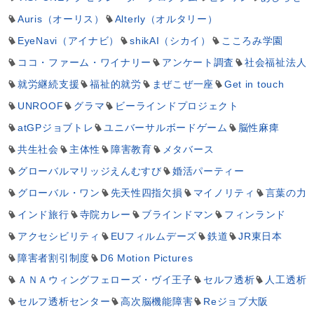
Auris（オーリス）
Alterly（オルタリー）
EyeNavi（アイナビ）
shikAI（シカイ）
こころみ学園
ココ・ファーム・ワイナリー
アンケート調査
社会福祉法人
就労継続支援
福祉的就労
まぜこぜ一座
Get in touch
UNROOF
グラマ
ビーラインドプロジェクト
atGPジョブトレ
ユニバーサルボードゲーム
脳性麻痺
共生社会
主体性
障害教育
メタバース
グローバルマリッジえんむすび
婚活パーティー
グローバル・ワン
先天性四指欠損
マイノリティ
言葉の力
インド旅行
寺院カレー
ブラインドマン
フィンランド
アクセシビリティ
EUフィルムデーズ
鉄道
JR東日本
障害者割引制度
D6 Motion Pictures
ＡＮＡウィングフェローズ・ヴイ王子
セルフ透析
人工透析
セルフ透析センター
高次脳機能障害
Reジョブ大阪