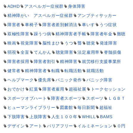
シ
ADHD
アスペルガー症候群
身体障害
ョ
精神障がい アスペルガー症候群
アンプティサッカー
ン
障害者
車椅子
障害者差別解消法
車いす
うつ症状
双極性障害
躁うつ病
精神障害者手帳
障害者年金
難聴
映画
視覚障害
脳性まひ
うつ
聾
聴覚
発達障害
弱視
全盲
てんかん
聴覚障害
法定雇用率
脊髄損傷
障害者採用
障害者割引
精神障害
就労移行支援事業所
健常者
精神障害者
転職
転職活動
就職活動
ヘルプマーク
優先席
パニック発作
パニック障害
おでかけ
紅葉
障害者雇用
超福祉展
トークセッション
スポーツオブハート
障害者スポーツ
スポーツ
ＬＧＢＴ
ヒューマンライブラリー
図書館
毎日新聞
超福祉
下肢障害
上肢障害
人生１００年
WHILL
BAMS
デザイン
アート
バリアフリー
イルミネーション
０円