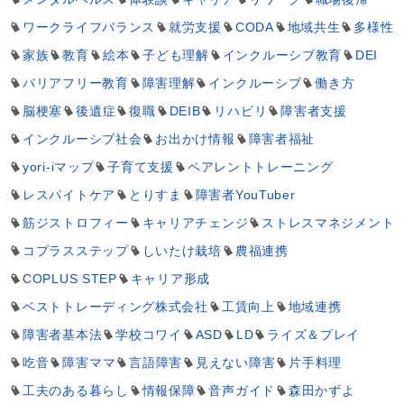
ワークライフバランス
就労支援
CODA
地域共生
多様性
家族
教育
絵本
子ども理解
インクルーシブ教育
DEI
バリアフリー教育
障害理解
インクルーシブ
働き方
脳梗塞
後遺症
復職
DEIB
リハビリ
障害者支援
インクルーシブ社会
お出かけ情報
障害者福祉
yori-iマップ
子育て支援
ペアレントトレーニング
レスパイトケア
とりすま
障害者YouTuber
筋ジストロフィー
キャリアチェンジ
ストレスマネジメント
コプラスステップ
しいたけ栽培
農福連携
COPLUS STEP
キャリア形成
ベストトレーディング株式会社
工賃向上
地域連携
障害者基本法
学校コワイ
ASD
LD
ライズ＆プレイ
吃音
障害ママ
言語障害
見えない障害
片手料理
工夫のある暮らし
情報保障
音声ガイド
森田かずよ