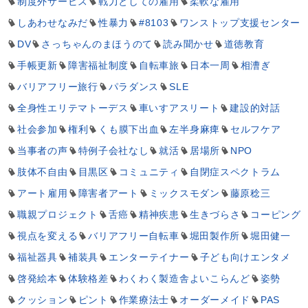
制度外サービス
戦力としての雇用
柔軟な雇用
しあわせなみだ
性暴力
#8103
ワンストップ支援センター
DV
さっちゃんのまほうのて
読み聞かせ
道徳教育
手帳更新
障害福祉制度
自転車旅
日本一周
相漕ぎ
バリアフリー旅行
パラダンス
SLE
全身性エリテマトーデス
車いすアスリート
建設的対話
社会参加
権利
くも膜下出血
左半身麻痺
セルフケア
当事者の声
特例子会社なし
就活
居場所
NPO
肢体不自由
目黒区
コミュニティ
自閉症スペクトラム
アート雇用
障害者アート
ミックスモダン
藤原稔三
職親プロジェクト
舌癌
精神疾患
生きづらさ
コーピング
視点を変える
バリアフリー自転車
堀田製作所
堀田健一
福祉器具
補装具
エンターテイナー
子ども向けエンタメ
啓発絵本
体験格差
わくわく製造舎よいこらんど
姿勢
クッション
ピント
作業療法士
オーダーメイド
PAS