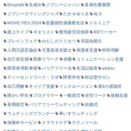
Droptalk
生成AI
ジプシージャパン
多発性嚢胞腎
ジプシースウィングジャズ
たか＆ゆうき
ALS
MOVE FES.2024
筋萎縮性側索硬化症
ジストニア
路上ライブ
ギタリスト
慢性疲労症候群
RDワーカー
ブレインフォグ
わたしのトリセツ
非認知能力
人間力認定協会
児童発達支援士
保護者支援
特性理解
自己肯定感
医療リワーク
休職
コミュニケーション支援
障害者用駐車場
バリアフリー法
生活記録表
ableto
ディーセントワーク・ラボ
障害学生
対話型サロン
自己理解
キャリア支援
インクルージョン
第3の居場所
障がい学生
プログラマー
一般就労
在宅ワーク
移動支援
長期就労
バリアフリーウェディング
結婚式
ウェディングプランナー
車いすウェディング
保険外サービス
クラウドケア
テクノツール