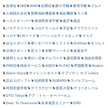
患者会
IBD
NHK
自閉症
愛の手帳
療育手帳
グルメ
人材紹介会社
国際福祉機器展
福祉機器
ろう者
ヘルスキーパー
身体障害者手帳
義手
義足
パラアスリート
コロナウィルス
手話
デフアスリート
コロナ
UDトーク
ソーシャルディスタンス
マスク
ゆるスポーツ
車いすバスケ
ミライロ
OriHime
オリヒメ
分身ロボット
盲ろう
切断ヴィーナス
仮面女子
猪狩ともか
障がい児
テレワーク
適応障害
強迫性障害
PMDD
福祉サービス
ADDS
AI-PAC
早期療育
Muters
Silent Voice
サイレントボイス
ラプソディ オブ colors
読み上げソフト
知的障害
SUBARU
スバルブルーム
特別支援学校
デフラグビー
措置入院
デコペタシール
DTO Tokyo
デア・トゥ・オーバーカム
Dear To Overcome
未来発見セミナー
ERG