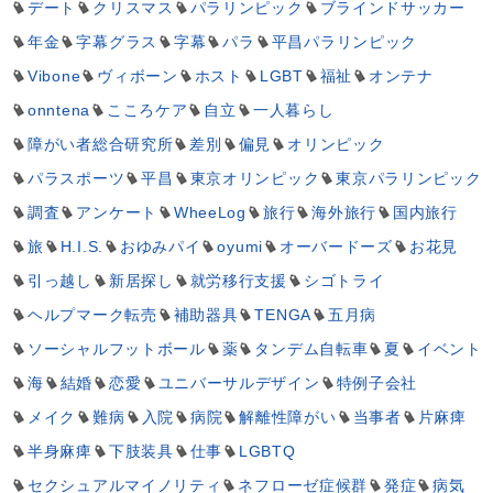
デート
クリスマス
パラリンピック
ブラインドサッカー
年金
字幕グラス
字幕
パラ
平昌パラリンピック
Vibone
ヴィボーン
ホスト
LGBT
福祉
オンテナ
onntena
こころケア
自立
一人暮らし
障がい者総合研究所
差別
偏見
オリンピック
パラスポーツ
平昌
東京オリンピック
東京パラリンピック
調査
アンケート
WheeLog
旅行
海外旅行
国内旅行
旅
H.I.S.
おゆみパイ
oyumi
オーバードーズ
お花見
引っ越し
新居探し
就労移行支援
シゴトライ
ヘルプマーク転売
補助器具
TENGA
五月病
ソーシャルフットボール
薬
タンデム自転車
夏
イベント
海
結婚
恋愛
ユニバーサルデザイン
特例子会社
メイク
難病
入院
病院
解離性障がい
当事者
片麻痺
半身麻痺
下肢装具
仕事
LGBTQ
セクシュアルマイノリティ
ネフローゼ症候群
発症
病気