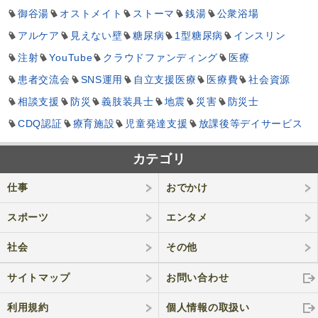
御谷湯
オストメイト
ストーマ
銭湯
公衆浴場
アルケア
見えない壁
糖尿病
1型糖尿病
インスリン
注射
YouTube
クラウドファンディング
医療
患者交流会
SNS運用
自立支援医療
医療費
社会資源
相談支援
防災
義肢装具士
地震
災害
防災士
CDQ認証
療育施設
児童発達支援
放課後等デイサービス
カテゴリ
仕事
おでかけ
スポーツ
エンタメ
社会
その他
サイトマップ
お問い合わせ
利用規約
個人情報の取
扱い