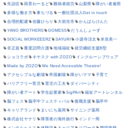
失語症
両育わーるど
難病者就労
山梨県
障がい者雇用
多様な働き方
東ちづる
一般社団法人Get in touch
合理的配慮
佐藤ひらり
大前光市
かんばらけんた
YANO BROTHERS
GOMESS
だうんしょーず
SOCIAL WORKEEERZ
SAYURI
小源寺涼太
米良美一
非正規
重度訪問介護
地域福祉
就労継続支援B型
ショコラボ
キヤスク with ZOZO
インクルーシブウェア
Made by ZOZO
We Need Accessible Theatre!
アクセシブルな劇場
帝国劇場
障がいママ
子育て
バリアフリー育児
育児の工夫
ダイバーシティ
障がい者アート
学生起業家
SigPArt
福祉アートレンタル
脳フェス
脳卒中フェスティバル
復職支援
脳卒中
キャリアランド
まいにち薬局
サイニング薬局
株式会社ヤナリ
障害者の海外旅行
インド一周
メンタルヘルス
体験談
キャリア
リワーク
職場復帰