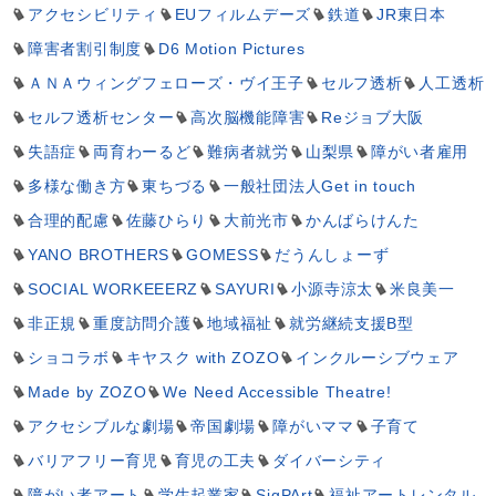
アクセシビリティ
EUフィルムデーズ
鉄道
JR東日本
障害者割引制度
D6 Motion Pictures
ＡＮＡウィングフェローズ・ヴイ王子
セルフ透析
人工透析
セルフ透析センター
高次脳機能障害
Reジョブ大阪
失語症
両育わーるど
難病者就労
山梨県
障がい者雇用
多様な働き方
東ちづる
一般社団法人Get in touch
合理的配慮
佐藤ひらり
大前光市
かんばらけんた
YANO BROTHERS
GOMESS
だうんしょーず
SOCIAL WORKEEERZ
SAYURI
小源寺涼太
米良美一
非正規
重度訪問介護
地域福祉
就労継続支援B型
ショコラボ
キヤスク with ZOZO
インクルーシブウェア
Made by ZOZO
We Need Accessible Theatre!
アクセシブルな劇場
帝国劇場
障がいママ
子育て
バリアフリー育児
育児の工夫
ダイバーシティ
障がい者アート
学生起業家
SigPArt
福祉アートレンタル