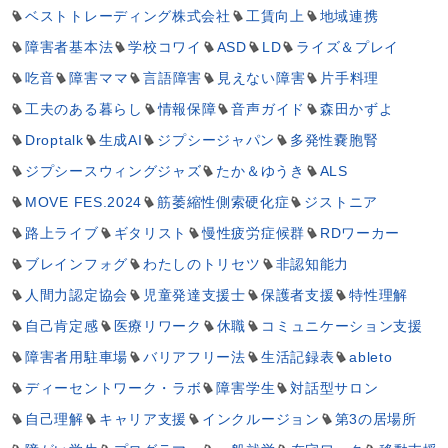
ベストトレーディング株式会社
工賃向上
地域連携
障害者基本法
学校コワイ
ASD
LD
ライズ＆プレイ
吃音
障害ママ
言語障害
見えない障害
片手料理
工夫のある暮らし
情報保障
音声ガイド
森田かずよ
Droptalk
生成AI
ジプシージャパン
多発性嚢胞腎
ジプシースウィングジャズ
たか＆ゆうき
ALS
MOVE FES.2024
筋萎縮性側索硬化症
ジストニア
路上ライブ
ギタリスト
慢性疲労症候群
RDワーカー
ブレインフォグ
わたしのトリセツ
非認知能力
人間力認定協会
児童発達支援士
保護者支援
特性理解
自己肯定感
医療リワーク
休職
コミュニケーション支援
障害者用駐車場
バリアフリー法
生活記録表
ableto
ディーセントワーク・ラボ
障害学生
対話型サロン
自己理解
キャリア支援
インクルージョン
第3の居場所