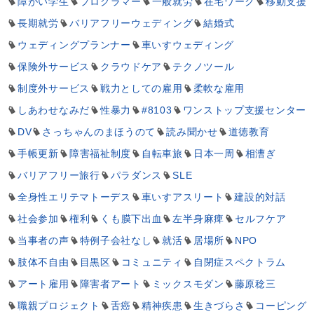
障がい学生
プログラマー
一般就労
在宅ワーク
移動支援
長期就労
バリアフリーウェディング
結婚式
ウェディングプランナー
車いすウェディング
保険外サービス
クラウドケア
テクノツール
制度外サービス
戦力としての雇用
柔軟な雇用
しあわせなみだ
性暴力
#8103
ワンストップ支援センター
DV
さっちゃんのまほうのて
読み聞かせ
道徳教育
手帳更新
障害福祉制度
自転車旅
日本一周
相漕ぎ
バリアフリー旅行
パラダンス
SLE
全身性エリテマトーデス
車いすアスリート
建設的対話
社会参加
権利
くも膜下出血
左半身麻痺
セルフケア
当事者の声
特例子会社なし
就活
居場所
NPO
肢体不自由
目黒区
コミュニティ
自閉症スペクトラム
アート雇用
障害者アート
ミックスモダン
藤原稔三
職親プロジェクト
舌癌
精神疾患
生きづらさ
コーピング