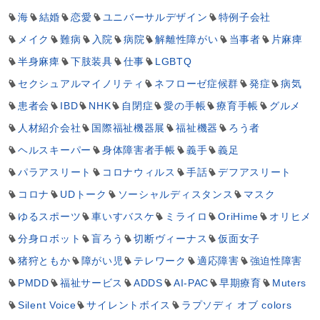
海
結婚
恋愛
ユニバーサルデザイン
特例子会社
メイク
難病
入院
病院
解離性障がい
当事者
片麻痺
半身麻痺
下肢装具
仕事
LGBTQ
セクシュアルマイノリティ
ネフローゼ症候群
発症
病気
患者会
IBD
NHK
自閉症
愛の手帳
療育手帳
グルメ
人材紹介会社
国際福祉機器展
福祉機器
ろう者
ヘルスキーパー
身体障害者手帳
義手
義足
パラアスリート
コロナウィルス
手話
デフアスリート
コロナ
UDトーク
ソーシャルディスタンス
マスク
ゆるスポーツ
車いすバスケ
ミライロ
OriHime
オリヒメ
分身ロボット
盲ろう
切断ヴィーナス
仮面女子
猪狩ともか
障がい児
テレワーク
適応障害
強迫性障害
PMDD
福祉サービス
ADDS
AI-PAC
早期療育
Muters
Silent Voice
サイレントボイス
ラプソディ オブ colors