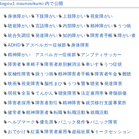
投
togou1 nounosikumi
内で公開
稿
ナ
身体障がい
下肢障がい
上肢障がい
視覚障がい
ビ
聴覚障がい
言語障がい
内部障がい
精神障がい
うつ病
ゲ
統合失調症
発達障がい
知的障がい
障害者手帳
障がい者
ー
シ
ADHD
アスペルガー症候群
身体障害
ョ
精神障がい アスペルガー症候群
アンプティサッカー
ン
障害者
車椅子
障害者差別解消法
車いす
うつ症状
双極性障害
躁うつ病
精神障害者手帳
障害者年金
難聴
映画
視覚障害
脳性まひ
うつ
聾
聴覚
発達障害
弱視
全盲
てんかん
聴覚障害
法定雇用率
脊髄損傷
障害者採用
障害者割引
精神障害
就労移行支援事業所
健常者
精神障害者
転職
転職活動
就職活動
ヘルプマーク
優先席
パニック発作
パニック障害
おでかけ
紅葉
障害者雇用
超福祉展
トークセッション