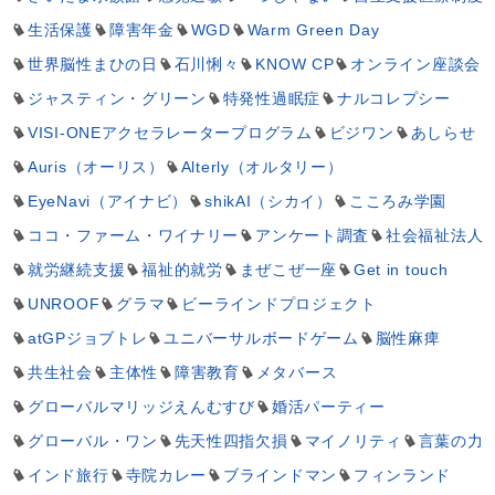
生活保護
障害年金
WGD
Warm Green Day
世界脳性まひの日
石川悧々
KNOW CP
オンライン座談会
ジャスティン・グリーン
特発性過眠症
ナルコレプシー
VISI-ONEアクセラレータープログラム
ビジワン
あしらせ
Auris（オーリス）
Alterly（オルタリー）
EyeNavi（アイナビ）
shikAI（シカイ）
こころみ学園
ココ・ファーム・ワイナリー
アンケート調査
社会福祉法人
就労継続支援
福祉的就労
まぜこぜ一座
Get in touch
UNROOF
グラマ
ビーラインドプロジェクト
atGPジョブトレ
ユニバーサルボードゲーム
脳性麻痺
共生社会
主体性
障害教育
メタバース
グローバルマリッジえんむすび
婚活パーティー
グローバル・ワン
先天性四指欠損
マイノリティ
言葉の力
インド旅行
寺院カレー
ブラインドマン
フィンランド