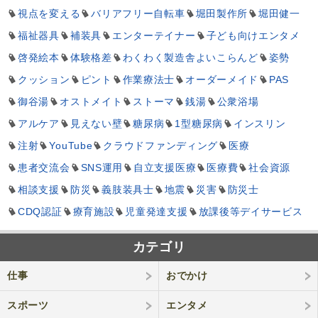
視点を変える
バリアフリー自転車
堀田製作所
堀田健一
福祉器具
補装具
エンターテイナー
子ども向けエンタメ
啓発絵本
体験格差
わくわく製造舎よいこらんど
姿勢
クッション
ピント
作業療法士
オーダーメイド
PAS
御谷湯
オストメイト
ストーマ
銭湯
公衆浴場
アルケア
見えない壁
糖尿病
1型糖尿病
インスリン
注射
YouTube
クラウドファンディング
医療
患者交流会
SNS運用
自立支援医療
医療費
社会資源
相談支援
防災
義肢装具士
地震
災害
防災士
CDQ認証
療育施設
児童発達支援
放課後等デイサービス
カテゴリ
仕事
おでかけ
スポーツ
エンタメ