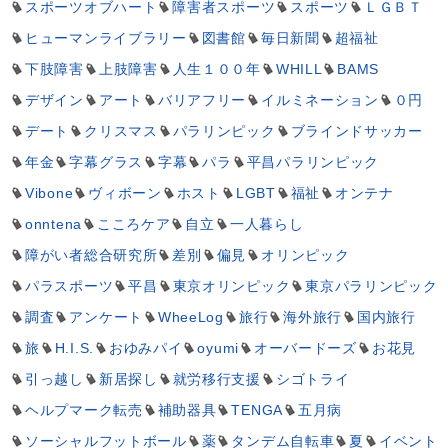
スポーツオブハート
障害者スポーツ
スポーツ
ＬＧＢＴ
ヒューマンライブラリー
図書館
毎日新聞
超福祉
下肢障害
上肢障害
人生１００年
WHILL
BAMS
デザイン
アート
バリアフリー
イルミネーション
０円
デート
クリスマス
パラリンピック
ブラインドサッカー
年金
字幕グラス
字幕
パラ
平昌パラリンピック
Vibone
ヴィボーン
ホスト
LGBT
福祉
オンテナ
onntena
こころケア
自立
一人暮らし
障がい者総合研究所
差別
偏見
オリンピック
パラスポーツ
平昌
東京オリンピック
東京パラリンピック
調査
アンケート
WheeLog
旅行
海外旅行
国内旅行
旅
H.I.S.
おゆみパイ
oyumi
オーバードーズ
お花見
引っ越し
新居探し
就労移行支援
シゴトライ
ヘルプマーク転売
補助器具
TENGA
五月病
ソーシャルフットボール
薬
タンデム自転車
夏
イベント