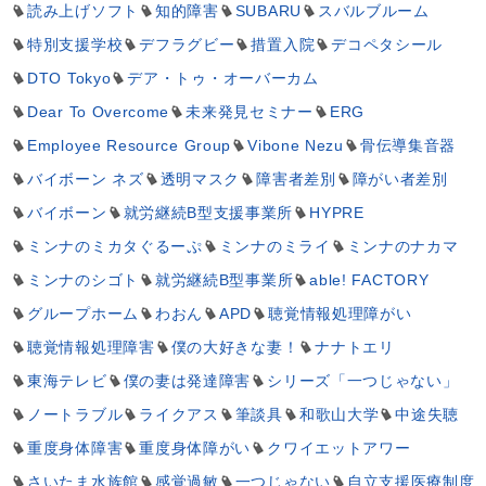
読み上げソフト
知的障害
SUBARU
スバルブルーム
特別支援学校
デフラグビー
措置入院
デコペタシール
DTO Tokyo
デア・トゥ・オーバーカム
Dear To Overcome
未来発見セミナー
ERG
Employee Resource Group
Vibone Nezu
骨伝導集音器
バイボーン ネズ
透明マスク
障害者差別
障がい者差別
バイボーン
就労継続B型支援事業所
HYPRE
ミンナのミカタぐるーぷ
ミンナのミライ
ミンナのナカマ
ミンナのシゴト
就労継続B型事業所
able! FACTORY
グループホーム
わおん
APD
聴覚情報処理障がい
聴覚情報処理障害
僕の大好きな妻！
ナナトエリ
東海テレビ
僕の妻は発達障害
シリーズ「一つじゃない」
ノートラブル
ライクアス
筆談具
和歌山大学
中途失聴
重度身体障害
重度身体障がい
クワイエットアワー
さいたま水族館
感覚過敏
一つじゃない
自立支援医療制度