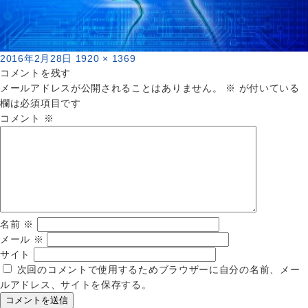
投
フ
2016年2月28日
1920 × 1369
稿
ル
コメントを残す
日:
サ
メールアドレスが公開されることはありません。
※
が付いている
イ
欄は必須項目です
ズ
コメント
※
名前
※
メール
※
サイト
次回のコメントで使用するためブラウザーに自分の名前、メー
ルアドレス、サイトを保存する。