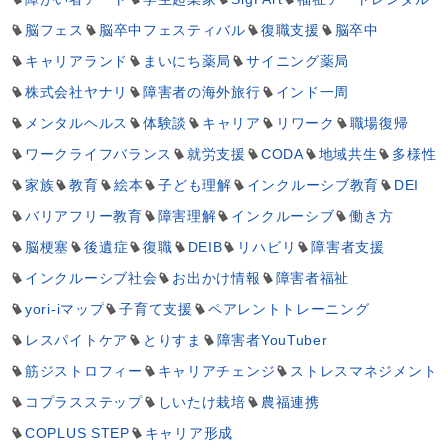
脳フェス
脳卒中フェスティバル
復職支援
脳卒中
キャリアランド
まいにち薬局
サイニング薬局
株式会社ヤナリ
障害者の海外旅行
インド一周
メンタルヘルス
体験談
キャリア
リワーク
職場復帰
ワークライフバランス
就労支援
CODA
地域共生
多様性
家族
教育
絵本
子ども理解
インクルーシブ教育
DEI
バリアフリー教育
障害理解
インクルーシブ
働き方
脳梗塞
後遺症
復職
DEIB
リハビリ
障害者支援
インクルーシブ社会
お出かけ情報
障害者福祉
yori-iマップ
子育て支援
ペアレントトレーニング
レスパイトケア
とりすま
障害者YouTuber
筋ジストロフィー
キャリアチェンジ
ストレスマネジメント
コプラスステップ
しいたけ栽培
農福連携
COPLUS STEP
キャリア形成