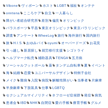
Vibone
ヴィボーン
ホスト
LGBT
福祉
オンテナ
onntena
こころケア
自立
一人暮らし
障がい者総合研究所
差別
偏見
オリンピック
パラスポーツ
平昌
東京オリンピック
東京パラリンピック
調査
アンケート
WheeLog
旅行
海外旅行
国内旅行
旅
H.I.S.
おゆみパイ
oyumi
オーバードーズ
お花見
引っ越し
新居探し
就労移行支援
シゴトライ
ヘルプマーク転売
補助器具
TENGA
五月病
ソーシャルフットボール
薬
タンデム自転車
夏
イベント
海
結婚
恋愛
ユニバーサルデザイン
特例子会社
メイク
難病
入院
病院
解離性障がい
当事者
片麻痺
半身麻痺
下肢装具
仕事
LGBTQ
セクシュアルマイノリティ
ネフローゼ症候群
発症
病気
患者会
IBD
NHK
自閉症
愛の手帳
療育手帳
グルメ