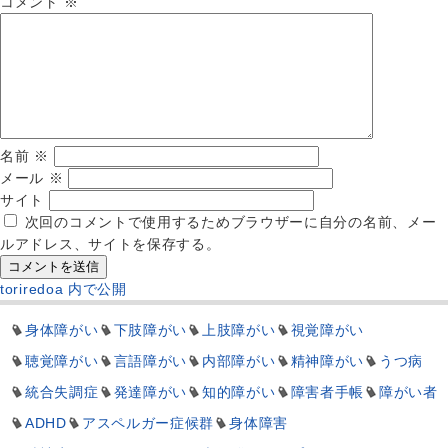
コメント
※
名前
※
メール
※
サイト
次回のコメントで使用するためブラウザーに自分の名前、メー
ルアドレス、サイトを保存する。
投
toriredoa
内で公開
稿
ナ
身体障がい
下肢障がい
上肢障がい
視覚障がい
ビ
聴覚障がい
言語障がい
内部障がい
精神障がい
うつ病
ゲ
統合失調症
発達障がい
知的障がい
障害者手帳
障がい者
ー
シ
ADHD
アスペルガー症候群
身体障害
ョ