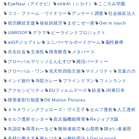
EyeNavi（アイナビ）
shikAI（シカイ）
こころみ学園
ココ・ファーム・ワイナリー
アンケート調査
社会福祉法人
就労継続支援
福祉的就労
まぜこぜ一座
Get in touch
UNROOF
グラマ
ビーラインドプロジェクト
atGPジョブトレ
ユニバーサルボードゲーム
脳性麻痺
共生社会
主体性
障害教育
メタバース
グローバルマリッジえんむすび
婚活パーティー
グローバル・ワン
先天性四指欠損
マイノリティ
言葉の力
インド旅行
寺院カレー
ブラインドマン
フィンランド
アクセシビリティ
EUフィルムデーズ
鉄道
JR東日本
障害者割引制度
D6 Motion Pictures
ＡＮＡウィングフェローズ・ヴイ王子
セルフ透析
人工透析
セルフ透析センター
高次脳機能障害
Reジョブ大阪
失語症
両育わーるど
難病者就労
山梨県
障がい者雇用
多様な働き方
東ちづる
一般社団法人Get in touch