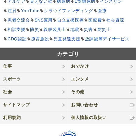
アルケア
見えない壁
糖尿病
1型糖尿病
インスリン
注射
YouTube
クラウドファンディング
医療
患者交流会
SNS運用
自立支援医療
医療費
社会資源
相談支援
防災
義肢装具士
地震
災害
防災士
CDQ認証
療育施設
児童発達支援
放課後等デイサービス
カテゴリ
仕事
おでかけ
スポーツ
エンタメ
社会
その他
サイトマップ
お問い合わせ
利用規約
個人情報の取
扱い