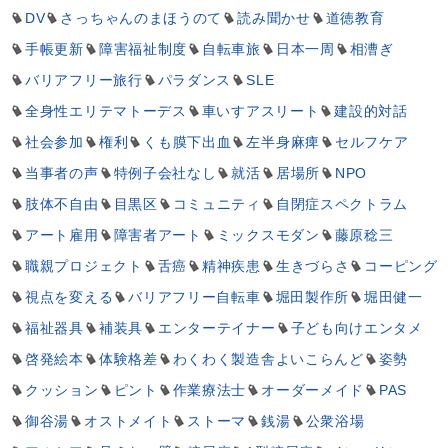
DV
さっちゃんのまほうのて
読み聞かせ
道徳教育
手帳更新
障害福祉制度
自転車旅
日本一周
相漕ぎ
バリアフリー旅行
パラダンス
SLE
全身性エリテマトーデス
車いすアスリート
建設的対話
社会参加
権利
くも膜下出血
左半身麻痺
セルフケア
当事者の声
特例子会社なし
就活
居場所
NPO
肢体不自由
目黒区
コミュニティ
自閉症スペクトラム
アート雇用
障害者アート
ミックスモダン
藤原稔三
職親プロジェクト
舌癌
精神疾患
生きづらさ
コーピング
視点を変える
バリアフリー自転車
堀田製作所
堀田健一
福祉器具
補装具
エンターテイナー
子ども向けエンタメ
啓発絵本
体験格差
わくわく製造舎よいこらんど
姿勢
クッション
ピント
作業療法士
オーダーメイド
PAS
御谷湯
オストメイト
ストーマ
銭湯
公衆浴場