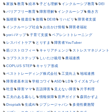
家族
教育
絵本
子ども理解
インクルーシブ教育
DEI
バリアフリー教育
障害理解
インクルーシブ
働き方
脳梗塞
後遺症
復職
DEIB
リハビリ
障害者支援
インクルーシブ社会
お出かけ情報
障害者福祉
yori-iマップ
子育て支援
ペアレントトレーニング
レスパイトケア
とりすま
障害者YouTuber
筋ジストロフィー
キャリアチェンジ
ストレスマネジメント
コプラスステップ
しいたけ栽培
農福連携
COPLUS STEP
キャリア形成
ベストトレーディング株式会社
工賃向上
地域連携
障害者基本法
学校コワイ
ASD
LD
ライズ＆プレイ
吃音
障害ママ
言語障害
見えない障害
片手料理
工夫のある暮らし
情報保障
音声ガイド
森田かずよ
Droptalk
生成AI
ジプシージャパン
多発性嚢胞腎