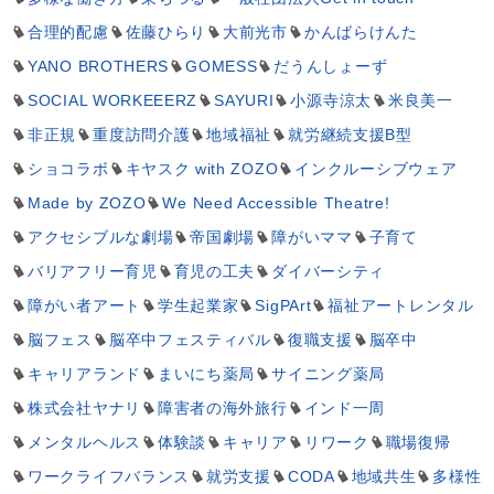
合理的配慮
佐藤ひらり
大前光市
かんばらけんた
YANO BROTHERS
GOMESS
だうんしょーず
SOCIAL WORKEEERZ
SAYURI
小源寺涼太
米良美一
非正規
重度訪問介護
地域福祉
就労継続支援B型
ショコラボ
キヤスク with ZOZO
インクルーシブウェア
Made by ZOZO
We Need Accessible Theatre!
アクセシブルな劇場
帝国劇場
障がいママ
子育て
バリアフリー育児
育児の工夫
ダイバーシティ
障がい者アート
学生起業家
SigPArt
福祉アートレンタル
脳フェス
脳卒中フェスティバル
復職支援
脳卒中
キャリアランド
まいにち薬局
サイニング薬局
株式会社ヤナリ
障害者の海外旅行
インド一周
メンタルヘルス
体験談
キャリア
リワーク
職場復帰
ワークライフバランス
就労支援
CODA
地域共生
多様性