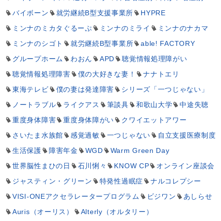
バイボーン
就労継続B型支援事業所
HYPRE
ミンナのミカタぐるーぷ
ミンナのミライ
ミンナのナカマ
ミンナのシゴト
就労継続B型事業所
able! FACTORY
グループホーム
わおん
APD
聴覚情報処理障がい
聴覚情報処理障害
僕の大好きな妻！
ナナトエリ
東海テレビ
僕の妻は発達障害
シリーズ「一つじゃない」
ノートラブル
ライクアス
筆談具
和歌山大学
中途失聴
重度身体障害
重度身体障がい
クワイエットアワー
さいたま水族館
感覚過敏
一つじゃない
自立支援医療制度
生活保護
障害年金
WGD
Warm Green Day
世界脳性まひの日
石川悧々
KNOW CP
オンライン座談会
ジャスティン・グリーン
特発性過眠症
ナルコレプシー
VISI-ONEアクセラレータープログラム
ビジワン
あしらせ
Auris（オーリス）
Alterly（オルタリー）