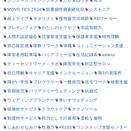
ジプシースウィングジャズ
たか＆ゆうき
ALS
MOVE FES.2024
筋萎縮性側索硬化症
ジストニア
路上ライブ
ギタリスト
慢性疲労症候群
RDワーカー
ブレインフォグ
わたしのトリセツ
非認知能力
人間力認定協会
児童発達支援士
保護者支援
特性理解
自己肯定感
医療リワーク
休職
コミュニケーション支援
障害者用駐車場
バリアフリー法
生活記録表
ableto
ディーセントワーク・ラボ
障害学生
対話型サロン
自己理解
キャリア支援
インクルージョン
第3の居場所
障がい学生
プログラマー
一般就労
在宅ワーク
移動支援
長期就労
バリアフリーウェディング
結婚式
ウェディングプランナー
車いすウェディング
保険外サービス
クラウドケア
テクノツール
制度外サービス
戦力としての雇用
柔軟な雇用
しあわせなみだ
性暴力
#8103
ワンストップ支援センター