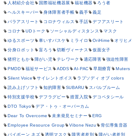
人材紹介会社
国際福祉機器展
福祉機器
ろう者
ヘルスキーパー
身体障害者手帳
義手
義足
パラアスリート
コロナウィルス
手話
デフアスリート
コロナ
UDトーク
ソーシャルディスタンス
マスク
ゆるスポーツ
車いすバスケ
ミライロ
OriHime
オリヒメ
分身ロボット
盲ろう
切断ヴィーナス
仮面女子
猪狩ともか
障がい児
テレワーク
適応障害
強迫性障害
PMDD
福祉サービス
ADDS
AI-PAC
早期療育
Muters
Silent Voice
サイレントボイス
ラプソディ オブ colors
読み上げソフト
知的障害
SUBARU
スバルブルーム
特別支援学校
デフラグビー
措置入院
デコペタシール
DTO Tokyo
デア・トゥ・オーバーカム
Dear To Overcome
未来発見セミナー
ERG
Employee Resource Group
Vibone Nezu
骨伝導集音器
バイボーン ネズ
透明マスク
障害者差別
障がい者差別