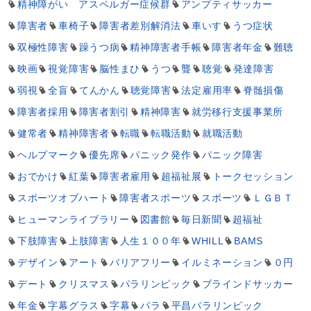
精神障がい アスペルガー症候群
アンプティサッカー
ン
障害者
車椅子
障害者差別解消法
車いす
うつ症状
双極性障害
躁うつ病
精神障害者手帳
障害者年金
難聴
映画
視覚障害
脳性まひ
うつ
聾
聴覚
発達障害
弱視
全盲
てんかん
聴覚障害
法定雇用率
脊髄損傷
障害者採用
障害者割引
精神障害
就労移行支援事業所
健常者
精神障害者
転職
転職活動
就職活動
ヘルプマーク
優先席
パニック発作
パニック障害
おでかけ
紅葉
障害者雇用
超福祉展
トークセッション
スポーツオブハート
障害者スポーツ
スポーツ
ＬＧＢＴ
ヒューマンライブラリー
図書館
毎日新聞
超福祉
下肢障害
上肢障害
人生１００年
WHILL
BAMS
デザイン
アート
バリアフリー
イルミネーション
０円
デート
クリスマス
パラリンピック
ブラインドサッカー
年金
字幕グラス
字幕
パラ
平昌パラリンピック