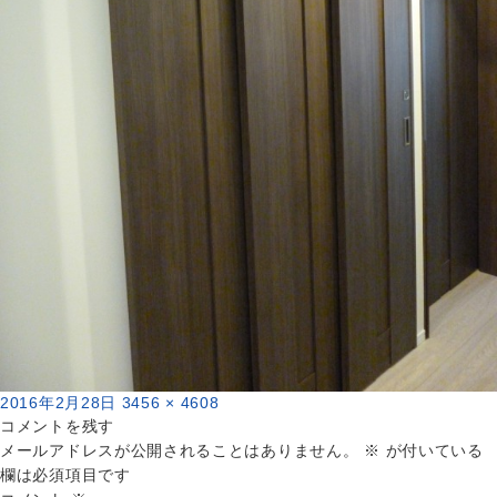
投
フ
2016年2月28日
3456 × 4608
稿
ル
コメントを残す
日:
サ
メールアドレスが公開されることはありません。
※
が付いている
イ
欄は必須項目です
ズ