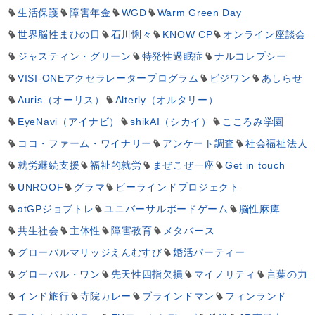
生活保護
障害年金
WGD
Warm Green Day
世界脳性まひの日
石川悧々
KNOW CP
オンライン座談会
ジャスティン・グリーン
特発性過眠症
ナルコレプシー
VISI-ONEアクセラレータープログラム
ビジワン
あしらせ
Auris（オーリス）
Alterly（オルタリー）
EyeNavi（アイナビ）
shikAI（シカイ）
こころみ学園
ココ・ファーム・ワイナリー
アンケート調査
社会福祉法人
就労継続支援
福祉的就労
まぜこぜ一座
Get in touch
UNROOF
グラマ
ビーラインドプロジェクト
atGPジョブトレ
ユニバーサルボードゲーム
脳性麻痺
共生社会
主体性
障害教育
メタバース
グローバルマリッジえんむすび
婚活パーティー
グローバル・ワン
先天性四指欠損
マイノリティ
言葉の力
インド旅行
寺院カレー
ブラインドマン
フィンランド