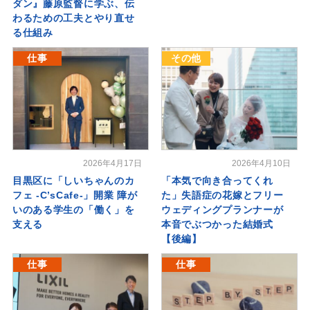
ダン』藤原監督に学ぶ、伝
わるための工夫とやり直せ
る仕組み
仕事
その他
2026年4月17日
2026年4月10日
目黒区に「しいちゃんのカ
「本気で向き合ってくれ
フェ -C’sCafe-」開業 障が
た」失語症の花嫁とフリー
いのある学生の「働く」を
ウェディングプランナーが
支える
本音でぶつかった結婚式
【後編】
仕事
仕事