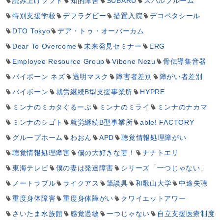
読み上げソフト
知的障害
SUBARU
スバルブルーム
特別支援学校
デフラグビー
措置入院
デコペタシール
DTO Tokyo
デア・トゥ・オーバーカム
Dear To Overcome
未来発見セミナー
ERG
Employee Resource Group
Vibone Nezu
骨伝導集音器
バイボーン ネズ
透明マスク
障害者差別
障がい者差別
バイボーン
就労継続B型支援事業所
HYPRE
ミンナのミカタぐるーぷ
ミンナのミライ
ミンナのナカマ
ミンナのシゴト
就労継続B型事業所
able! FACTORY
グループホーム
わおん
APD
聴覚情報処理障がい
聴覚情報処理障害
僕の大好きな妻！
ナナトエリ
東海テレビ
僕の妻は発達障害
シリーズ「一つじゃない」
ノートラブル
ライクアス
筆談具
和歌山大学
中途失聴
重度身体障害
重度身体障がい
クワイエットアワー
さいたま水族館
感覚過敏
一つじゃない
自立支援医療制度