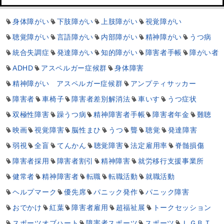
身体障がい
下肢障がい
上肢障がい
視覚障がい
聴覚障がい
言語障がい
内部障がい
精神障がい
うつ病
統合失調症
発達障がい
知的障がい
障害者手帳
障がい者
ADHD
アスペルガー症候群
身体障害
精神障がい アスペルガー症候群
アンプティサッカー
障害者
車椅子
障害者差別解消法
車いす
うつ症状
双極性障害
躁うつ病
精神障害者手帳
障害者年金
難聴
映画
視覚障害
脳性まひ
うつ
聾
聴覚
発達障害
弱視
全盲
てんかん
聴覚障害
法定雇用率
脊髄損傷
障害者採用
障害者割引
精神障害
就労移行支援事業所
健常者
精神障害者
転職
転職活動
就職活動
ヘルプマーク
優先席
パニック発作
パニック障害
おでかけ
紅葉
障害者雇用
超福祉展
トークセッション
スポーツオブハート
障害者スポーツ
スポーツ
ＬＧＢＴ