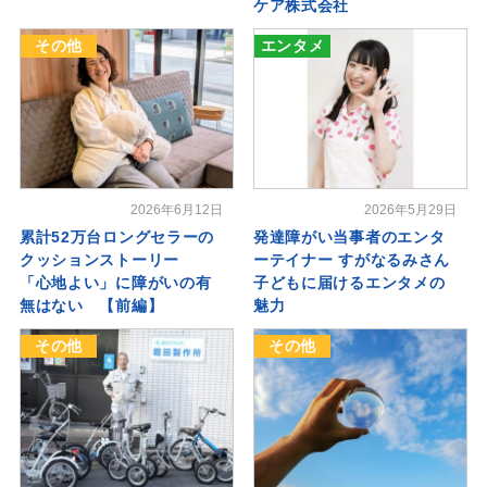
ケア株式会社
その他
エンタメ
2026年6月12日
2026年5月29日
累計52万台ロングセラーの
発達障がい当事者のエンタ
クッションストーリー
ーテイナー すがなるみさん
「心地よい」に障がいの有
子どもに届けるエンタメの
無はない 【前編】
魅力
その他
その他