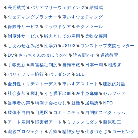
長期就労
バリアフリーウェディング
結婚式
ウェディングプランナー
車いすウェディング
保険外サービス
クラウドケア
テクノツール
制度外サービス
戦力としての雇用
柔軟な雇用
しあわせなみだ
性暴力
#8103
ワンストップ支援センター
DV
さっちゃんのまほうのて
読み聞かせ
道徳教育
手帳更新
障害福祉制度
自転車旅
日本一周
相漕ぎ
バリアフリー旅行
パラダンス
SLE
全身性エリテマトーデス
車いすアスリート
建設的対話
社会参加
権利
くも膜下出血
左半身麻痺
セルフケア
当事者の声
特例子会社なし
就活
居場所
NPO
肢体不自由
目黒区
コミュニティ
自閉症スペクトラム
アート雇用
障害者アート
ミックスモダン
藤原稔三
職親プロジェクト
舌癌
精神疾患
生きづらさ
コーピング