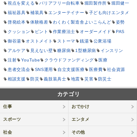
視点を変える
バリアフリー自転車
堀田製作所
堀田健一
福祉器具
補装具
エンターテイナー
子ども向けエンタメ
啓発絵本
体験格差
わくわく製造舎よいこらんど
姿勢
クッション
ピント
作業療法士
オーダーメイド
PAS
御谷湯
オストメイト
ストーマ
銭湯
公衆浴場
アルケア
見えない壁
糖尿病
1型糖尿病
インスリン
注射
YouTube
クラウドファンディング
医療
患者交流会
SNS運用
自立支援医療
医療費
社会資源
相談支援
防災
義肢装具士
地震
災害
防災士
カテゴリ
仕事
おでかけ
スポーツ
エンタメ
社会
その他