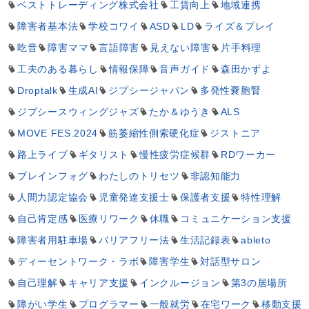
ベストトレーディング株式会社
工賃向上
地域連携
障害者基本法
学校コワイ
ASD
LD
ライズ＆プレイ
吃音
障害ママ
言語障害
見えない障害
片手料理
工夫のある暮らし
情報保障
音声ガイド
森田かずよ
Droptalk
生成AI
ジプシージャパン
多発性嚢胞腎
ジプシースウィングジャズ
たか＆ゆうき
ALS
MOVE FES.2024
筋萎縮性側索硬化症
ジストニア
路上ライブ
ギタリスト
慢性疲労症候群
RDワーカー
ブレインフォグ
わたしのトリセツ
非認知能力
人間力認定協会
児童発達支援士
保護者支援
特性理解
自己肯定感
医療リワーク
休職
コミュニケーション支援
障害者用駐車場
バリアフリー法
生活記録表
ableto
ディーセントワーク・ラボ
障害学生
対話型サロン
自己理解
キャリア支援
インクルージョン
第3の居場所
障がい学生
プログラマー
一般就労
在宅ワーク
移動支援