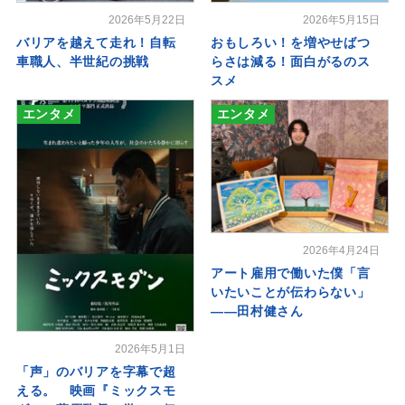
2026年5月22日
2026年5月15日
バリアを越えて走れ！自転
おもしろい！を増やせばつ
車職人、半世紀の挑戦
らさは減る！面白がるのス
スメ
エンタメ
エンタメ
2026年4月24日
アート雇用で働いた僕「言
いたいことが伝わらない」
――田村健さん
2026年5月1日
「声」のバリアを字幕で超
える。 映画『ミックスモ