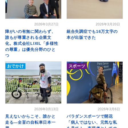
2026年3月27日
2026年3月20日
障がいの有無に関わらず、
統合失調症でも16万文字の
誰もが尊重される企業文
本が出版できた
化。株式会社LIXIL「多様性
の尊重」は優先分野のひと
つ
おでかけ
スポーツ
2026年3月13日
2026年3月6日
見えないからこそ、誰かと
パラダンスポーツで開花
走る―全盲の自転車日本一
「病人ではない、元気な私