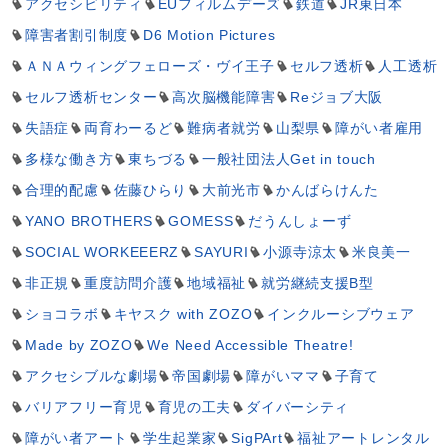
アクセシビリティ
EUフィルムデーズ
鉄道
JR東日本
障害者割引制度
D6 Motion Pictures
ＡＮＡウィングフェローズ・ヴイ王子
セルフ透析
人工透析
セルフ透析センター
高次脳機能障害
Reジョブ大阪
失語症
両育わーるど
難病者就労
山梨県
障がい者雇用
多様な働き方
東ちづる
一般社団法人Get in touch
合理的配慮
佐藤ひらり
大前光市
かんばらけんた
YANO BROTHERS
GOMESS
だうんしょーず
SOCIAL WORKEEERZ
SAYURI
小源寺涼太
米良美一
非正規
重度訪問介護
地域福祉
就労継続支援B型
ショコラボ
キヤスク with ZOZO
インクルーシブウェア
Made by ZOZO
We Need Accessible Theatre!
アクセシブルな劇場
帝国劇場
障がいママ
子育て
バリアフリー育児
育児の工夫
ダイバーシティ
障がい者アート
学生起業家
SigPArt
福祉アートレンタル