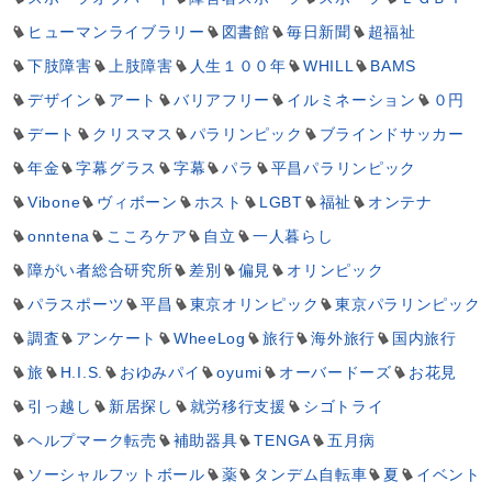
ヒューマンライブラリー
図書館
毎日新聞
超福祉
下肢障害
上肢障害
人生１００年
WHILL
BAMS
デザイン
アート
バリアフリー
イルミネーション
０円
デート
クリスマス
パラリンピック
ブラインドサッカー
年金
字幕グラス
字幕
パラ
平昌パラリンピック
Vibone
ヴィボーン
ホスト
LGBT
福祉
オンテナ
onntena
こころケア
自立
一人暮らし
障がい者総合研究所
差別
偏見
オリンピック
パラスポーツ
平昌
東京オリンピック
東京パラリンピック
調査
アンケート
WheeLog
旅行
海外旅行
国内旅行
旅
H.I.S.
おゆみパイ
oyumi
オーバードーズ
お花見
引っ越し
新居探し
就労移行支援
シゴトライ
ヘルプマーク転売
補助器具
TENGA
五月病
ソーシャルフットボール
薬
タンデム自転車
夏
イベント