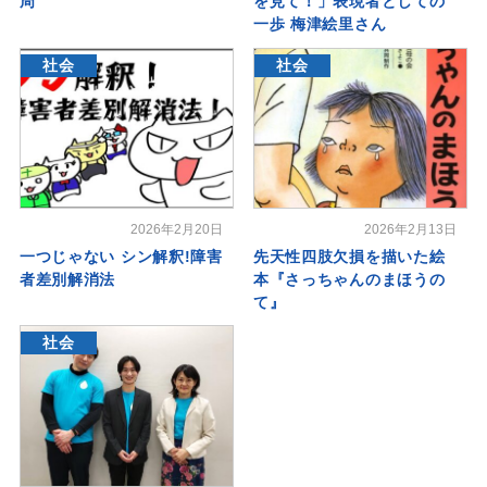
周
を見て！」表現者としての
一歩 梅津絵里さん
社会
社会
2026年2月20日
2026年2月13日
一つじゃない シン解釈!障害
先天性四肢欠損を描いた絵
者差別解消法
本『さっちゃんのまほうの
て』
社会