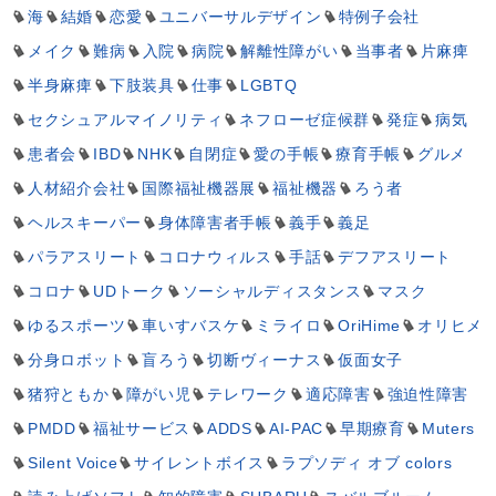
海
結婚
恋愛
ユニバーサルデザイン
特例子会社
メイク
難病
入院
病院
解離性障がい
当事者
片麻痺
半身麻痺
下肢装具
仕事
LGBTQ
セクシュアルマイノリティ
ネフローゼ症候群
発症
病気
患者会
IBD
NHK
自閉症
愛の手帳
療育手帳
グルメ
人材紹介会社
国際福祉機器展
福祉機器
ろう者
ヘルスキーパー
身体障害者手帳
義手
義足
パラアスリート
コロナウィルス
手話
デフアスリート
コロナ
UDトーク
ソーシャルディスタンス
マスク
ゆるスポーツ
車いすバスケ
ミライロ
OriHime
オリヒメ
分身ロボット
盲ろう
切断ヴィーナス
仮面女子
猪狩ともか
障がい児
テレワーク
適応障害
強迫性障害
PMDD
福祉サービス
ADDS
AI-PAC
早期療育
Muters
Silent Voice
サイレントボイス
ラプソディ オブ colors