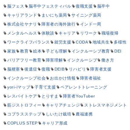
脳フェス
脳卒中フェスティバル
復職支援
脳卒中
キャリアランド
まいにち薬局
サイニング薬局
株式会社ヤナリ
障害者の海外旅行
インド一周
メンタルヘルス
体験談
キャリア
リワーク
職場復帰
ワークライフバランス
就労支援
CODA
地域共生
多様性
家族
教育
絵本
子ども理解
インクルーシブ教育
DEI
バリアフリー教育
障害理解
インクルーシブ
働き方
脳梗塞
後遺症
復職
DEIB
リハビリ
障害者支援
インクルーシブ社会
お出かけ情報
障害者福祉
yori-iマップ
子育て支援
ペアレントトレーニング
レスパイトケア
とりすま
障害者YouTuber
筋ジストロフィー
キャリアチェンジ
ストレスマネジメント
コプラスステップ
しいたけ栽培
農福連携
COPLUS STEP
キャリア形成