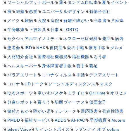
ソーシャルフットボール
薬
タンデム自転車
夏
イベント
海
結婚
恋愛
ユニバーサルデザイン
特例子会社
メイク
難病
入院
病院
解離性障がい
当事者
片麻痺
半身麻痺
下肢装具
仕事
LGBTQ
セクシュアルマイノリティ
ネフローゼ症候群
発症
病気
患者会
IBD
NHK
自閉症
愛の手帳
療育手帳
グルメ
人材紹介会社
国際福祉機器展
福祉機器
ろう者
ヘルスキーパー
身体障害者手帳
義手
義足
パラアスリート
コロナウィルス
手話
デフアスリート
コロナ
UDトーク
ソーシャルディスタンス
マスク
ゆるスポーツ
車いすバスケ
ミライロ
OriHime
オリヒメ
分身ロボット
盲ろう
切断ヴィーナス
仮面女子
猪狩ともか
障がい児
テレワーク
適応障害
強迫性障害
PMDD
福祉サービス
ADDS
AI-PAC
早期療育
Muters
Silent Voice
サイレントボイス
ラプソディ オブ colors