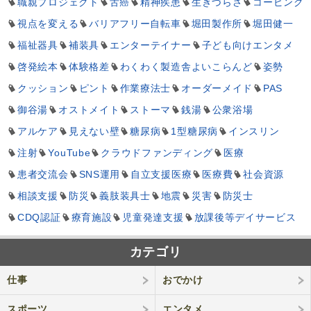
職親プロジェクト
舌癌
精神疾患
生きづらさ
コーピング
視点を変える
バリアフリー自転車
堀田製作所
堀田健一
福祉器具
補装具
エンターテイナー
子ども向けエンタメ
啓発絵本
体験格差
わくわく製造舎よいこらんど
姿勢
クッション
ピント
作業療法士
オーダーメイド
PAS
御谷湯
オストメイト
ストーマ
銭湯
公衆浴場
アルケア
見えない壁
糖尿病
1型糖尿病
インスリン
注射
YouTube
クラウドファンディング
医療
患者交流会
SNS運用
自立支援医療
医療費
社会資源
相談支援
防災
義肢装具士
地震
災害
防災士
CDQ認証
療育施設
児童発達支援
放課後等デイサービス
カテゴリ
仕事
おでかけ
スポーツ
エンタメ