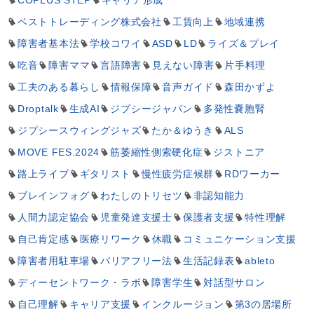
COPLUS STEP
キャリア形成
ベストトレーディング株式会社
工賃向上
地域連携
障害者基本法
学校コワイ
ASD
LD
ライズ＆プレイ
吃音
障害ママ
言語障害
見えない障害
片手料理
工夫のある暮らし
情報保障
音声ガイド
森田かずよ
Droptalk
生成AI
ジプシージャパン
多発性嚢胞腎
ジプシースウィングジャズ
たか＆ゆうき
ALS
MOVE FES.2024
筋萎縮性側索硬化症
ジストニア
路上ライブ
ギタリスト
慢性疲労症候群
RDワーカー
ブレインフォグ
わたしのトリセツ
非認知能力
人間力認定協会
児童発達支援士
保護者支援
特性理解
自己肯定感
医療リワーク
休職
コミュニケーション支援
障害者用駐車場
バリアフリー法
生活記録表
ableto
ディーセントワーク・ラボ
障害学生
対話型サロン
自己理解
キャリア支援
インクルージョン
第3の居場所