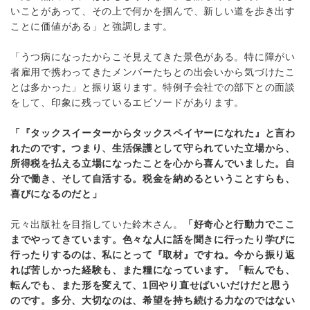
いことがあって、その上で何かを掴んで、新しい道を歩き出す
ことに価値がある」と強調します。
「うつ病になったからこそ見えてきた景色がある。特に障がい
者雇用で携わってきたメンバーたちとの出会いから気づけたこ
とは多かった」と振り返ります。特例子会社での部下との面談
をして、印象に残っているエビソードがあります。
「『タックスイーターからタックスペイヤーになれた』と言わ
れたのです。つまり、生活保護として守られていた立場から、
所得税を払える立場になったことを心から喜んでいました。自
分で働き、そして自活する。税金を納めるということすらも、
喜びになるのだと」
元々出版社を目指していた鈴木さん。
「好奇心と行動力でここ
までやってきています。色々な人に話を聞きに行ったり学びに
行ったりするのは、私にとって『取材』ですね。今から振り返
れば苦しかった経験も、また糧になっています。「転んでも、
転んでも、また形を変えて、1回やり直せばいいだけだと思う
のです。多分、大切なのは、希望を持ち続ける力なのではない