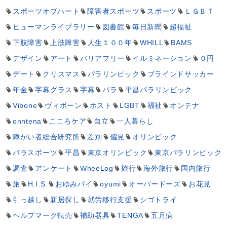
スポーツオブハート
障害者スポーツ
スポーツ
ＬＧＢＴ
ヒューマンライブラリー
図書館
毎日新聞
超福祉
下肢障害
上肢障害
人生１００年
WHILL
BAMS
デザイン
アート
バリアフリー
イルミネーション
０円
デート
クリスマス
パラリンピック
ブラインドサッカー
年金
字幕グラス
字幕
パラ
平昌パラリンピック
Vibone
ヴィボーン
ホスト
LGBT
福祉
オンテナ
onntena
こころケア
自立
一人暮らし
障がい者総合研究所
差別
偏見
オリンピック
パラスポーツ
平昌
東京オリンピック
東京パラリンピック
調査
アンケート
WheeLog
旅行
海外旅行
国内旅行
旅
H.I.S.
おゆみパイ
oyumi
オーバードーズ
お花見
引っ越し
新居探し
就労移行支援
シゴトライ
ヘルプマーク転売
補助器具
TENGA
五月病