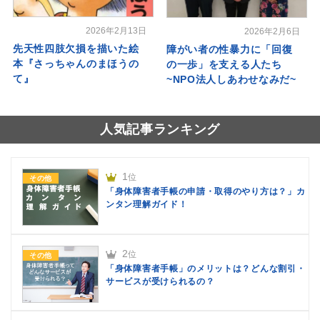
2026年2月13日
2026年2月6日
先天性四肢欠損を描いた絵
障がい者の性暴力に「回復
本『さっちゃんのまほうの
の一歩」を支える人たち
て』
~NPO法人しあわせなみだ~
人気記事ランキング
1
位
その他
「身体障害者手帳の申請・取得のやり方は？」カ
ンタン理解ガイド！
2
位
その他
「身体障害者手帳」のメリットは？どんな割引・
サービスが受けられるの？