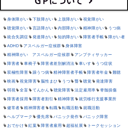
身体障がい
下肢障がい
上肢障がい
視覚障がい
聴覚障がい
言語障がい
内部障がい
精神障がい
うつ病
統合失調症
発達障がい
知的障がい
障害者手帳
障がい者
ADHD
アスペルガー症候群
身体障害
精神障がい アスペルガー症候群
アンプティサッカー
障害者
車椅子
障害者差別解消法
車いす
うつ症状
双極性障害
躁うつ病
精神障害者手帳
障害者年金
難聴
映画
視覚障害
脳性まひ
うつ
聾
聴覚
発達障害
弱視
全盲
てんかん
聴覚障害
法定雇用率
脊髄損傷
障害者採用
障害者割引
精神障害
就労移行支援事業所
健常者
精神障害者
転職
転職活動
就職活動
ヘルプマーク
優先席
パニック発作
パニック障害
おでかけ
紅葉
障害者雇用
超福祉展
トークセッション