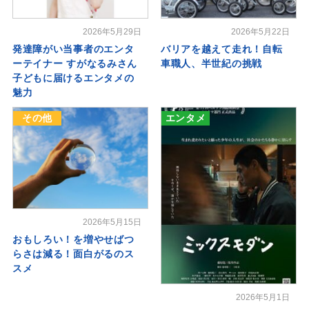
2026年5月29日
2026年5月22日
発達障がい当事者のエンタ
バリアを越えて走れ！自転
ーテイナー すがなるみさん
車職人、半世紀の挑戦
子どもに届けるエンタメの
魅力
その他
エンタメ
2026年5月15日
おもしろい！を増やせばつ
らさは減る！面白がるのス
スメ
2026年5月1日