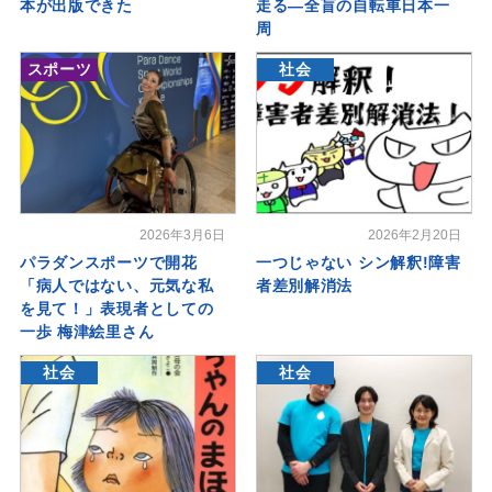
本が出版できた
走る―全盲の自転車日本一
周
スポーツ
社会
2026年3月6日
2026年2月20日
パラダンスポーツで開花
一つじゃない シン解釈!障害
「病人ではない、元気な私
者差別解消法
を見て！」表現者としての
一歩 梅津絵里さん
社会
社会