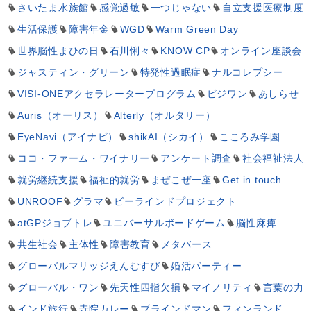
さいたま水族館
感覚過敏
一つじゃない
自立支援医療制度
生活保護
障害年金
WGD
Warm Green Day
世界脳性まひの日
石川悧々
KNOW CP
オンライン座談会
ジャスティン・グリーン
特発性過眠症
ナルコレプシー
VISI-ONEアクセラレータープログラム
ビジワン
あしらせ
Auris（オーリス）
Alterly（オルタリー）
EyeNavi（アイナビ）
shikAI（シカイ）
こころみ学園
ココ・ファーム・ワイナリー
アンケート調査
社会福祉法人
就労継続支援
福祉的就労
まぜこぜ一座
Get in touch
UNROOF
グラマ
ビーラインドプロジェクト
atGPジョブトレ
ユニバーサルボードゲーム
脳性麻痺
共生社会
主体性
障害教育
メタバース
グローバルマリッジえんむすび
婚活パーティー
グローバル・ワン
先天性四指欠損
マイノリティ
言葉の力
インド旅行
寺院カレー
ブラインドマン
フィンランド