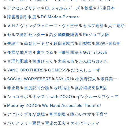
アクセシビリティ
EUフィルムデーズ
鉄道
JR東日本
障害者割引制度
D6 Motion Pictures
ＡＮＡウィングフェローズ・ヴイ王子
セルフ透析
人工透析
セルフ透析センター
高次脳機能障害
Reジョブ大阪
失語症
両育わーるど
難病者就労
山梨県
障がい者雇用
多様な働き方
東ちづる
一般社団法人Get in touch
合理的配慮
佐藤ひらり
大前光市
かんばらけんた
YANO BROTHERS
GOMESS
だうんしょーず
SOCIAL WORKEEERZ
SAYURI
小源寺涼太
米良美一
非正規
重度訪問介護
地域福祉
就労継続支援B型
ショコラボ
キヤスク with ZOZO
インクルーシブウェア
Made by ZOZO
We Need Accessible Theatre!
アクセシブルな劇場
帝国劇場
障がいママ
子育て
バリアフリー育児
育児の工夫
ダイバーシティ