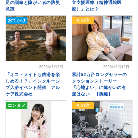
足の訓練と障がい者の防災
立支援医療（精神通院医
意識
療）」とは？
おでかけ
その他
2026年7月3日
2026年6月12日
「オストメイトも銭湯を楽
累計52万台ロングセラーの
しめる！？」インクルーシ
クッションストーリー
ブ入浴イベント開催 アル
「心地よい」に障がいの有
ケア株式会社
無はない 【前編】
エンタメ
その他