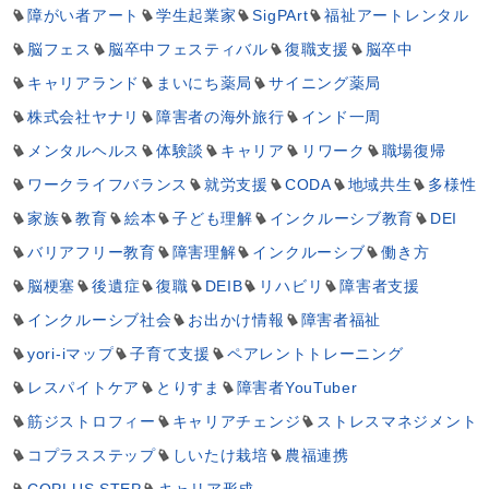
障がい者アート
学生起業家
SigPArt
福祉アートレンタル
脳フェス
脳卒中フェスティバル
復職支援
脳卒中
キャリアランド
まいにち薬局
サイニング薬局
株式会社ヤナリ
障害者の海外旅行
インド一周
メンタルヘルス
体験談
キャリア
リワーク
職場復帰
ワークライフバランス
就労支援
CODA
地域共生
多様性
家族
教育
絵本
子ども理解
インクルーシブ教育
DEI
バリアフリー教育
障害理解
インクルーシブ
働き方
脳梗塞
後遺症
復職
DEIB
リハビリ
障害者支援
インクルーシブ社会
お出かけ情報
障害者福祉
yori-iマップ
子育て支援
ペアレントトレーニング
レスパイトケア
とりすま
障害者YouTuber
筋ジストロフィー
キャリアチェンジ
ストレスマネジメント
コプラスステップ
しいたけ栽培
農福連携