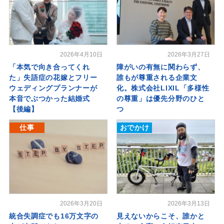
2026年4月10日
2026年3月27日
「本気で向き合ってくれ
障がいの有無に関わらず、
た」失語症の花嫁とフリー
誰もが尊重される企業文
ウェディングプランナーが
化。株式会社LIXIL「多様性
本音でぶつかった結婚式
の尊重」は優先分野のひと
【後編】
つ
仕事
おでかけ
2026年3月20日
2026年3月13日
統合失調症でも16万文字の
見えないからこそ、誰かと