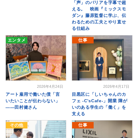
「声」のバリアを字幕で超
える。 映画『ミックスモ
ダン』藤原監督に学ぶ、伝
わるための工夫とやり直せ
る仕組み
エンタメ
仕事
2026年4月24日
2026年4月17日
アート雇用で働いた僕「言
目黒区に「しいちゃんのカ
いたいことが伝わらない」
フェ -C’sCafe-」開業 障が
――田村健さん
いのある学生の「働く」を
支える
その他
仕事