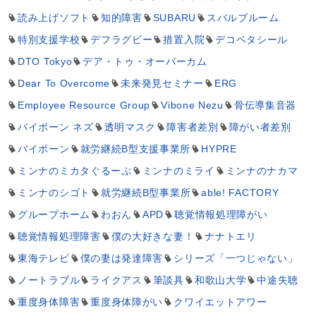
読み上げソフト
知的障害
SUBARU
スバルブルーム
特別支援学校
デフラグビー
措置入院
デコペタシール
DTO Tokyo
デア・トゥ・オーバーカム
Dear To Overcome
未来発見セミナー
ERG
Employee Resource Group
Vibone Nezu
骨伝導集音器
バイボーン ネズ
透明マスク
障害者差別
障がい者差別
バイボーン
就労継続B型支援事業所
HYPRE
ミンナのミカタぐるーぷ
ミンナのミライ
ミンナのナカマ
ミンナのシゴト
就労継続B型事業所
able! FACTORY
グループホーム
わおん
APD
聴覚情報処理障がい
聴覚情報処理障害
僕の大好きな妻！
ナナトエリ
東海テレビ
僕の妻は発達障害
シリーズ「一つじゃない」
ノートラブル
ライクアス
筆談具
和歌山大学
中途失聴
重度身体障害
重度身体障がい
クワイエットアワー