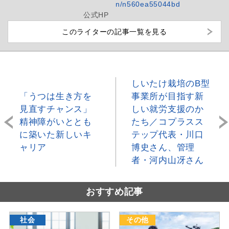
n/n560ea55044bd
公式HP
このライターの記事一覧を見る
しいたけ栽培のB型
「うつは生き方を
事業所が目指す新
見直すチャンス」
しい就労支援のか
精神障がいととも
たち／コプラスス
に築いた新しいキ
テップ代表・川口
ャリア
博史さん、管理
者・河内山冴さん
おすすめ記事
社会
その他