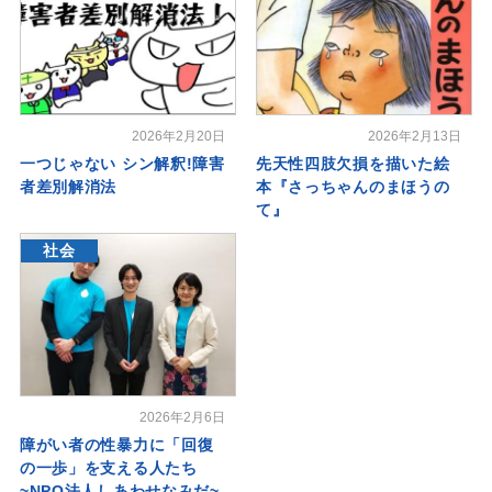
2026年2月20日
2026年2月13日
一つじゃない シン解釈!障害
先天性四肢欠損を描いた絵
者差別解消法
本『さっちゃんのまほうの
て』
社会
2026年2月6日
障がい者の性暴力に「回復
の一歩」を支える人たち
~NPO法人しあわせなみだ~