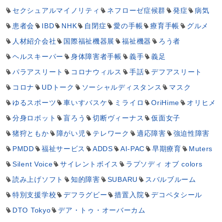
セクシュアルマイノリティ
ネフローゼ症候群
発症
病気
患者会
IBD
NHK
自閉症
愛の手帳
療育手帳
グルメ
人材紹介会社
国際福祉機器展
福祉機器
ろう者
ヘルスキーパー
身体障害者手帳
義手
義足
パラアスリート
コロナウィルス
手話
デフアスリート
コロナ
UDトーク
ソーシャルディスタンス
マスク
ゆるスポーツ
車いすバスケ
ミライロ
OriHime
オリヒメ
分身ロボット
盲ろう
切断ヴィーナス
仮面女子
猪狩ともか
障がい児
テレワーク
適応障害
強迫性障害
PMDD
福祉サービス
ADDS
AI-PAC
早期療育
Muters
Silent Voice
サイレントボイス
ラプソディ オブ colors
読み上げソフト
知的障害
SUBARU
スバルブルーム
特別支援学校
デフラグビー
措置入院
デコペタシール
DTO Tokyo
デア・トゥ・オーバーカム