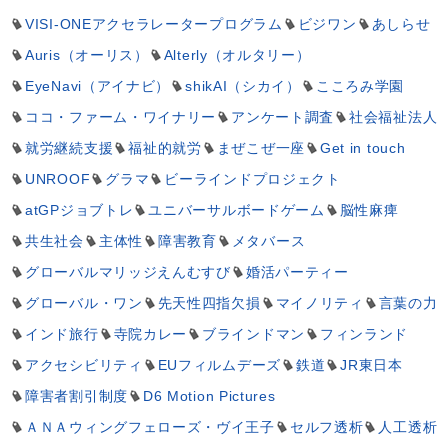
VISI-ONEアクセラレータープログラム
ビジワン
あしらせ
Auris（オーリス）
Alterly（オルタリー）
EyeNavi（アイナビ）
shikAI（シカイ）
こころみ学園
ココ・ファーム・ワイナリー
アンケート調査
社会福祉法人
就労継続支援
福祉的就労
まぜこぜ一座
Get in touch
UNROOF
グラマ
ビーラインドプロジェクト
atGPジョブトレ
ユニバーサルボードゲーム
脳性麻痺
共生社会
主体性
障害教育
メタバース
グローバルマリッジえんむすび
婚活パーティー
グローバル・ワン
先天性四指欠損
マイノリティ
言葉の力
インド旅行
寺院カレー
ブラインドマン
フィンランド
アクセシビリティ
EUフィルムデーズ
鉄道
JR東日本
障害者割引制度
D6 Motion Pictures
ＡＮＡウィングフェローズ・ヴイ王子
セルフ透析
人工透析