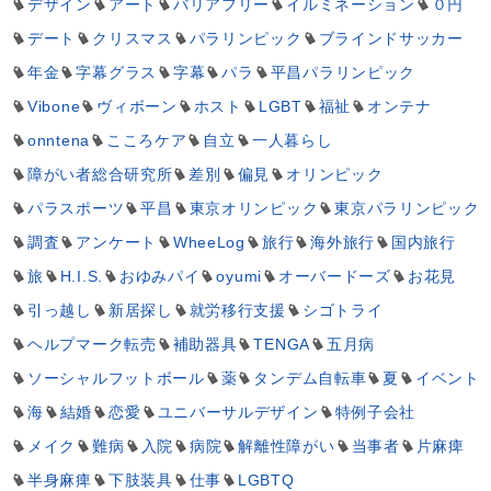
デザイン
アート
バリアフリー
イルミネーション
０円
デート
クリスマス
パラリンピック
ブラインドサッカー
年金
字幕グラス
字幕
パラ
平昌パラリンピック
Vibone
ヴィボーン
ホスト
LGBT
福祉
オンテナ
onntena
こころケア
自立
一人暮らし
障がい者総合研究所
差別
偏見
オリンピック
パラスポーツ
平昌
東京オリンピック
東京パラリンピック
調査
アンケート
WheeLog
旅行
海外旅行
国内旅行
旅
H.I.S.
おゆみパイ
oyumi
オーバードーズ
お花見
引っ越し
新居探し
就労移行支援
シゴトライ
ヘルプマーク転売
補助器具
TENGA
五月病
ソーシャルフットボール
薬
タンデム自転車
夏
イベント
海
結婚
恋愛
ユニバーサルデザイン
特例子会社
メイク
難病
入院
病院
解離性障がい
当事者
片麻痺
半身麻痺
下肢装具
仕事
LGBTQ