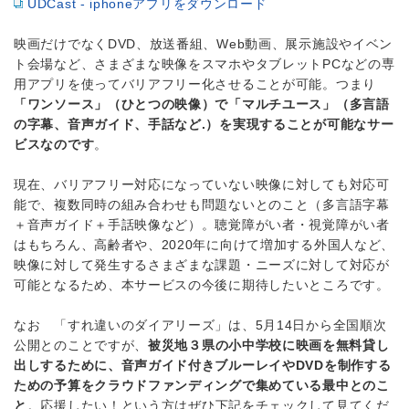
UDCast - iphoneアプリをダウンロード
映画だけでなくDVD、放送番組、Web動画、展示施設やイベン
ト会場など、さまざまな映像をスマホやタブレットPCなどの専
用アプリを使ってバリアフリー化させることが可能。つまり
「ワンソース」（ひとつの映像）で「マルチユース」（多言語
の字幕、音声ガイド、手話など.）を実現することが可能なサー
ビスなのです
。
現在、バリアフリー対応になっていない映像に対しても対応可
能で、複数同時の組み合わせも問題ないとのこと（多言語字幕
＋音声ガイド＋手話映像など）。聴覚障がい者・視覚障がい者
はもちろん、高齢者や、2020年に向けて増加する外国人など、
映像に対して発生するさまざまな課題・ニーズに対して対応が
可能となるため、本サービスの今後に期待したいところです。
なお 「すれ違いのダイアリーズ」は、5月14日から全国順次
公開とのことですが、
被災地３県の小中学校に映画を無料貸し
出しするために、音声ガイド付きブルーレイやDVDを制作する
ための予算をクラウドファンディングで集めている最中とのこ
と
。応援したい！という方はぜひ下記をチェックして見てくだ