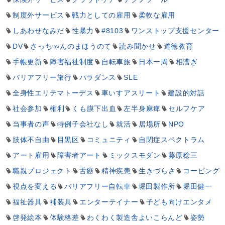
制度外サービス
戦力としての雇用
柔軟な雇用
しあわせなみだ
性暴力
#8103
ワンストップ支援センター
DV
さっちゃんのまほうのて
読み聞かせ
道徳教育
手帳更新
障害福祉制度
自転車旅
日本一周
相漕ぎ
バリアフリー旅行
パラダンス
SLE
全身性エリテマトーデス
車いすアスリート
建設的対話
社会参加
権利
くも膜下出血
左半身麻痺
セルフケア
当事者の声
特例子会社なし
就活
居場所
NPO
肢体不自由
目黒区
コミュニティ
自閉症スペクトラム
アート雇用
障害者アート
ミックスモダン
藤原稔三
職親プロジェクト
舌癌
精神疾患
生きづらさ
コーピング
視点を変える
バリアフリー自転車
堀田製作所
堀田健一
福祉器具
補装具
エンターテイナー
子ども向けエンタメ
啓発絵本
体験格差
わくわく製造舎よいこらんど
姿勢