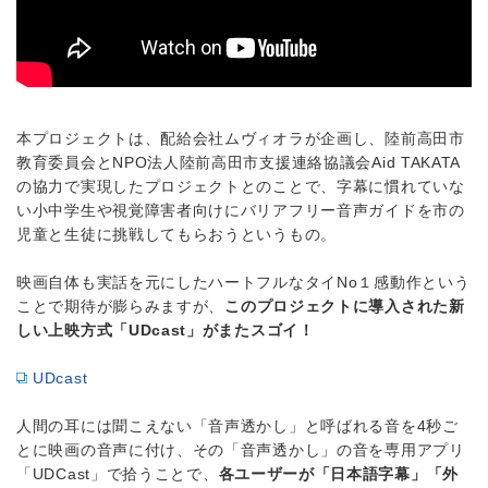
本プロジェクトは、配給会社ムヴィオラが企画し、陸前高田市
教育委員会とNPO法人陸前高田市支援連絡協議会Aid TAKATA
の協力で実現したプロジェクトとのことで、字幕に慣れていな
い小中学生や視覚障害者向けにバリアフリー音声ガイドを市の
児童と生徒に挑戦してもらおうというもの。
映画自体も実話を元にしたハートフルなタイNo１感動作という
ことで期待が膨らみますが、
このプロジェクトに導入された新
しい上映方式「UDcast」がまたスゴイ！
UDcast
人間の耳には聞こえない「音声透かし」と呼ばれる音を4秒ご
とに映画の音声に付け、その「音声透かし」の音を専用アプリ
「UDCast」で拾うことで、
各ユーザーが「日本語字幕」「外