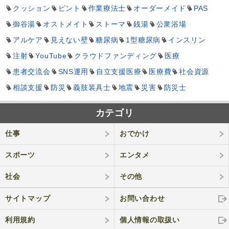
クッション
ピント
作業療法士
オーダーメイド
PAS
御谷湯
オストメイト
ストーマ
銭湯
公衆浴場
アルケア
見えない壁
糖尿病
1型糖尿病
インスリン
注射
YouTube
クラウドファンディング
医療
患者交流会
SNS運用
自立支援医療
医療費
社会資源
相談支援
防災
義肢装具士
地震
災害
防災士
カテゴリ
仕事
おでかけ
スポーツ
エンタメ
社会
その他
サイトマップ
お問い合わせ
利用規約
個人情報の取
扱い