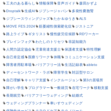
工夫のある暮らし
情報保障
音声ガイド
森田かずよ
Droptalk
生成AI
ジプシージャパン
多発性嚢胞腎
ジプシースウィングジャズ
たか＆ゆうき
ALS
MOVE FES.2024
筋萎縮性側索硬化症
ジストニア
路上ライブ
ギタリスト
慢性疲労症候群
RDワーカー
ブレインフォグ
わたしのトリセツ
非認知能力
人間力認定協会
児童発達支援士
保護者支援
特性理解
自己肯定感
医療リワーク
休職
コミュニケーション支援
障害者用駐車場
バリアフリー法
生活記録表
ableto
ディーセントワーク・ラボ
障害学生
対話型サロン
自己理解
キャリア支援
インクルージョン
第3の居場所
障がい学生
プログラマー
一般就労
在宅ワーク
移動支援
長期就労
バリアフリーウェディング
結婚式
ウェディングプランナー
車いすウェディング
保険外サービス
クラウドケア
テクノツール