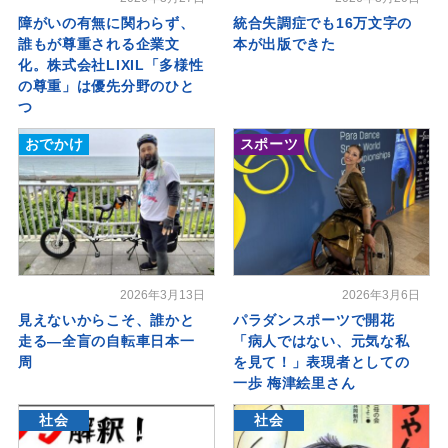
障がいの有無に関わらず、
統合失調症でも16万文字の
誰もが尊重される企業文
本が出版できた
化。株式会社LIXIL「多様性
の尊重」は優先分野のひと
つ
おでかけ
スポーツ
2026年3月13日
2026年3月6日
見えないからこそ、誰かと
パラダンスポーツで開花
走る―全盲の自転車日本一
「病人ではない、元気な私
周
を見て！」表現者としての
一歩 梅津絵里さん
社会
社会