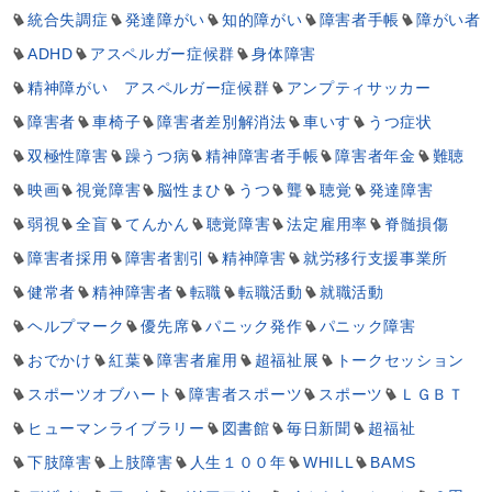
統合失調症
発達障がい
知的障がい
障害者手帳
障がい者
ADHD
アスペルガー症候群
身体障害
精神障がい アスペルガー症候群
アンプティサッカー
障害者
車椅子
障害者差別解消法
車いす
うつ症状
双極性障害
躁うつ病
精神障害者手帳
障害者年金
難聴
映画
視覚障害
脳性まひ
うつ
聾
聴覚
発達障害
弱視
全盲
てんかん
聴覚障害
法定雇用率
脊髄損傷
障害者採用
障害者割引
精神障害
就労移行支援事業所
健常者
精神障害者
転職
転職活動
就職活動
ヘルプマーク
優先席
パニック発作
パニック障害
おでかけ
紅葉
障害者雇用
超福祉展
トークセッション
スポーツオブハート
障害者スポーツ
スポーツ
ＬＧＢＴ
ヒューマンライブラリー
図書館
毎日新聞
超福祉
下肢障害
上肢障害
人生１００年
WHILL
BAMS