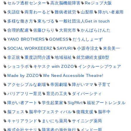
セルフ透析センター
高次脳機能障害
Reジョブ大阪
失語症
両育わーるど
難病者就労
山梨県
障がい者雇用
多様な働き方
東ちづる
一般社団法人Get in touch
合理的配慮
佐藤ひらり
大前光市
かんばらけんた
YANO BROTHERS
GOMESS
だうんしょーず
SOCIAL WORKEEERZ
SAYURI
小源寺涼太
米良美一
非正規
重度訪問介護
地域福祉
就労継続支援B型
ショコラボ
キヤスク with ZOZO
インクルーシブウェア
Made by ZOZO
We Need Accessible Theatre!
アクセシブルな劇場
帝国劇場
障がいママ
子育て
バリアフリー育児
育児の工夫
ダイバーシティ
障がい者アート
学生起業家
SigPArt
福祉アートレンタル
脳フェス
脳卒中フェスティバル
復職支援
脳卒中
キャリアランド
まいにち薬局
サイニング薬局
株式会社ヤナリ
障害者の海外旅行
インド一周