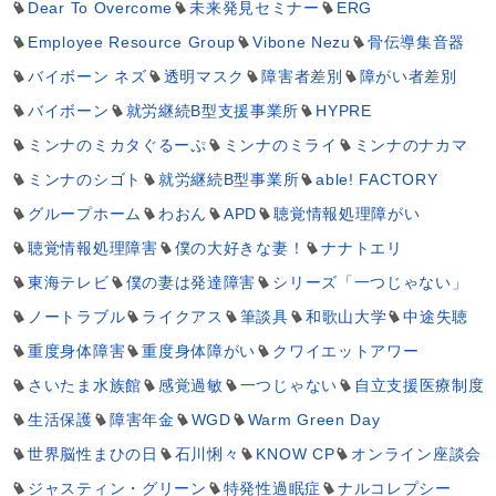
Dear To Overcome
未来発見セミナー
ERG
Employee Resource Group
Vibone Nezu
骨伝導集音器
バイボーン ネズ
透明マスク
障害者差別
障がい者差別
バイボーン
就労継続B型支援事業所
HYPRE
ミンナのミカタぐるーぷ
ミンナのミライ
ミンナのナカマ
ミンナのシゴト
就労継続B型事業所
able! FACTORY
グループホーム
わおん
APD
聴覚情報処理障がい
聴覚情報処理障害
僕の大好きな妻！
ナナトエリ
東海テレビ
僕の妻は発達障害
シリーズ「一つじゃない」
ノートラブル
ライクアス
筆談具
和歌山大学
中途失聴
重度身体障害
重度身体障がい
クワイエットアワー
さいたま水族館
感覚過敏
一つじゃない
自立支援医療制度
生活保護
障害年金
WGD
Warm Green Day
世界脳性まひの日
石川悧々
KNOW CP
オンライン座談会
ジャスティン・グリーン
特発性過眠症
ナルコレプシー