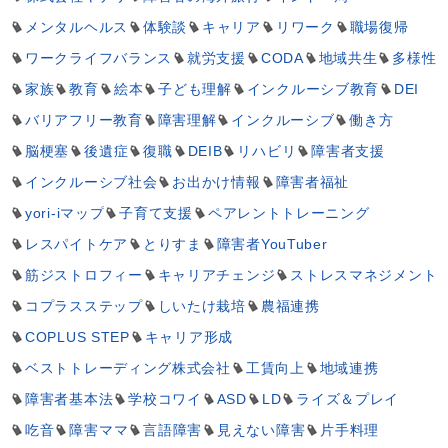
メンタルヘルス
体験談
キャリア
リワーク
職場復帰
ワークライフバランス
就労支援
CODA
地域共生
多様性
家族
教育
絵本
子ども理解
インクルーシブ教育
DEI
バリアフリー教育
障害理解
インクルーシブ
働き方
脳梗塞
後遺症
復職
DEIB
リハビリ
障害者支援
インクルーシブ社会
お出かけ情報
障害者福祉
yori-iマップ
子育て支援
ペアレントトレーニング
レスパイトケア
とりすま
障害者YouTuber
筋ジストロフィー
キャリアチェンジ
ストレスマネジメント
コプラスステップ
しいたけ栽培
農福連携
COPLUS STEP
キャリア形成
ベストトレーディング株式会社
工賃向上
地域連携
障害者基本法
学校コワイ
ASD
LD
ライズ＆プレイ
吃音
障害ママ
言語障害
見えない障害
片手料理