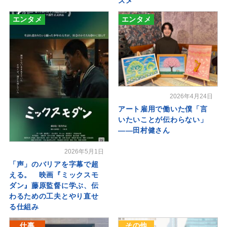
スメ
エンタメ
エンタメ
2026年4月24日
アート雇用で働いた僕「言
いたいことが伝わらない」
――田村健さん
2026年5月1日
「声」のバリアを字幕で超
える。 映画『ミックスモ
ダン』藤原監督に学ぶ、伝
わるための工夫とやり直せ
る仕組み
仕事
その他