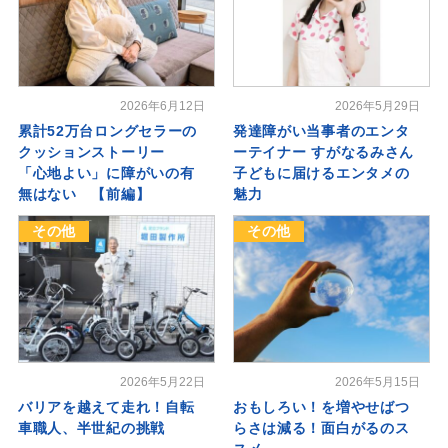
2026年6月12日
2026年5月29日
累計52万台ロングセラーの
発達障がい当事者のエンタ
クッションストーリー
ーテイナー すがなるみさん
「心地よい」に障がいの有
子どもに届けるエンタメの
無はない 【前編】
魅力
その他
その他
2026年5月22日
2026年5月15日
バリアを越えて走れ！自転
おもしろい！を増やせばつ
車職人、半世紀の挑戦
らさは減る！面白がるのス