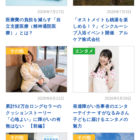
2026年7月17日
2026年7月3日
医療費の負担を減らす「自
「オストメイトも銭湯を楽
立支援医療（精神通院医
しめる！？」インクルーシ
療）」とは？
ブ入浴イベント開催 アル
ケア株式会社
その他
エンタメ
2026年6月12日
2026年5月29日
累計52万台ロングセラーの
発達障がい当事者のエンタ
クッションストーリー
ーテイナー すがなるみさん
「心地よい」に障がいの有
子どもに届けるエンタメの
無はない 【前編】
魅力
その他
その他