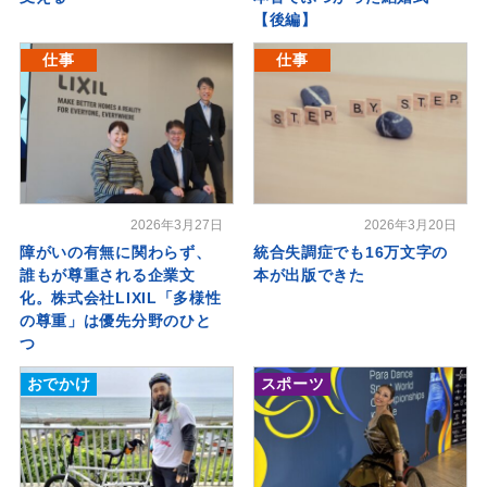
【後編】
仕事
仕事
2026年3月27日
2026年3月20日
障がいの有無に関わらず、
統合失調症でも16万文字の
誰もが尊重される企業文
本が出版できた
化。株式会社LIXIL「多様性
の尊重」は優先分野のひと
つ
おでかけ
スポーツ