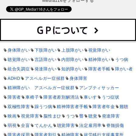
Media116をフォローする
身体障がい
下肢障がい
上肢障がい
視覚障がい
聴覚障がい
言語障がい
内部障がい
精神障がい
うつ病
統合失調症
発達障がい
知的障がい
障害者手帳
障がい者
ADHD
アスペルガー症候群
身体障害
精神障がい アスペルガー症候群
アンプティサッカー
障害者
車椅子
障害者差別解消法
車いす
うつ症状
双極性障害
躁うつ病
精神障害者手帳
障害者年金
難聴
映画
視覚障害
脳性まひ
うつ
聾
聴覚
発達障害
弱視
全盲
てんかん
聴覚障害
法定雇用率
脊髄損傷
障害者採用
障害者割引
精神障害
就労移行支援事業所