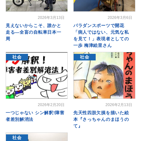
2026年3月13日
2026年3月6日
見えないからこそ、誰かと
パラダンスポーツで開花
走る―全盲の自転車日本一
「病人ではない、元気な私
周
を見て！」表現者としての
一歩 梅津絵里さん
社会
社会
2026年2月20日
2026年2月13日
一つじゃない シン解釈!障害
先天性四肢欠損を描いた絵
者差別解消法
本『さっちゃんのまほうの
て』
社会