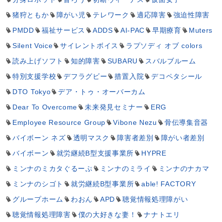
猪狩ともか
障がい児
テレワーク
適応障害
強迫性障害
PMDD
福祉サービス
ADDS
AI-PAC
早期療育
Muters
Silent Voice
サイレントボイス
ラプソディ オブ colors
読み上げソフト
知的障害
SUBARU
スバルブルーム
特別支援学校
デフラグビー
措置入院
デコペタシール
DTO Tokyo
デア・トゥ・オーバーカム
Dear To Overcome
未来発見セミナー
ERG
Employee Resource Group
Vibone Nezu
骨伝導集音器
バイボーン ネズ
透明マスク
障害者差別
障がい者差別
バイボーン
就労継続B型支援事業所
HYPRE
ミンナのミカタぐるーぷ
ミンナのミライ
ミンナのナカマ
ミンナのシゴト
就労継続B型事業所
able! FACTORY
グループホーム
わおん
APD
聴覚情報処理障がい
聴覚情報処理障害
僕の大好きな妻！
ナナトエリ