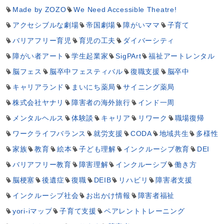
Made by ZOZO
We Need Accessible Theatre!
アクセシブルな劇場
帝国劇場
障がいママ
子育て
バリアフリー育児
育児の工夫
ダイバーシティ
障がい者アート
学生起業家
SigPArt
福祉アートレンタル
脳フェス
脳卒中フェスティバル
復職支援
脳卒中
キャリアランド
まいにち薬局
サイニング薬局
株式会社ヤナリ
障害者の海外旅行
インド一周
メンタルヘルス
体験談
キャリア
リワーク
職場復帰
ワークライフバランス
就労支援
CODA
地域共生
多様性
家族
教育
絵本
子ども理解
インクルーシブ教育
DEI
バリアフリー教育
障害理解
インクルーシブ
働き方
脳梗塞
後遺症
復職
DEIB
リハビリ
障害者支援
インクルーシブ社会
お出かけ情報
障害者福祉
yori-iマップ
子育て支援
ペアレントトレーニング