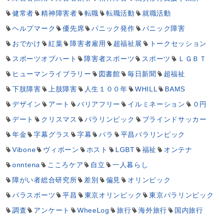
健常者
精神障害者
転職
転職活動
就職活動
ヘルプマーク
優先席
パニック発作
パニック障害
おでかけ
紅葉
障害者雇用
超福祉展
トークセッション
スポーツオブハート
障害者スポーツ
スポーツ
ＬＧＢＴ
ヒューマンライブラリー
図書館
毎日新聞
超福祉
下肢障害
上肢障害
人生１００年
WHILL
BAMS
デザイン
アート
バリアフリー
イルミネーション
０円
デート
クリスマス
パラリンピック
ブラインドサッカー
年金
字幕グラス
字幕
パラ
平昌パラリンピック
Vibone
ヴィボーン
ホスト
LGBT
福祉
オンテナ
onntena
こころケア
自立
一人暮らし
障がい者総合研究所
差別
偏見
オリンピック
パラスポーツ
平昌
東京オリンピック
東京パラリンピック
調査
アンケート
WheeLog
旅行
海外旅行
国内旅行