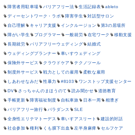
障害者用駐車場
バリアフリー法
生活記録表
ableto
ディーセントワーク・ラボ
障害学生
対話型サロン
自己理解
キャリア支援
インクルージョン
第3の居場所
障がい学生
プログラマー
一般就労
在宅ワーク
移動支援
長期就労
バリアフリーウェディング
結婚式
ウェディングプランナー
車いすウェディング
保険外サービス
クラウドケア
テクノツール
制度外サービス
戦力としての雇用
柔軟な雇用
しあわせなみだ
性暴力
#8103
ワンストップ支援センター
DV
さっちゃんのまほうのて
読み聞かせ
道徳教育
手帳更新
障害福祉制度
自転車旅
日本一周
相漕ぎ
バリアフリー旅行
パラダンス
SLE
全身性エリテマトーデス
車いすアスリート
建設的対話
社会参加
権利
くも膜下出血
左半身麻痺
セルフケア