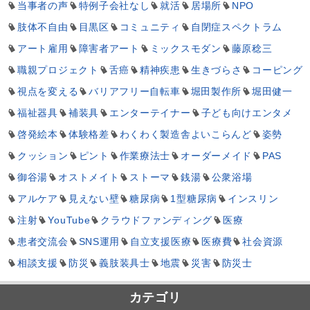
当事者の声
特例子会社なし
就活
居場所
NPO
肢体不自由
目黒区
コミュニティ
自閉症スペクトラム
アート雇用
障害者アート
ミックスモダン
藤原稔三
職親プロジェクト
舌癌
精神疾患
生きづらさ
コーピング
視点を変える
バリアフリー自転車
堀田製作所
堀田健一
福祉器具
補装具
エンターテイナー
子ども向けエンタメ
啓発絵本
体験格差
わくわく製造舎よいこらんど
姿勢
クッション
ピント
作業療法士
オーダーメイド
PAS
御谷湯
オストメイト
ストーマ
銭湯
公衆浴場
アルケア
見えない壁
糖尿病
1型糖尿病
インスリン
注射
YouTube
クラウドファンディング
医療
患者交流会
SNS運用
自立支援医療
医療費
社会資源
相談支援
防災
義肢装具士
地震
災害
防災士
カテゴリ