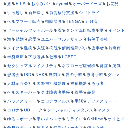
旅
H.I.S.
おゆみパイ
oyumi
オーバードーズ
お花見
引っ越し
新居探し
就労移行支援
シゴトライ
ヘルプマーク転売
補助器具
TENGA
五月病
ソーシャルフットボール
薬
タンデム自転車
夏
イベント
海
結婚
恋愛
ユニバーサルデザイン
特例子会社
メイク
難病
入院
病院
解離性障がい
当事者
片麻痺
半身麻痺
下肢装具
仕事
LGBTQ
セクシュアルマイノリティ
ネフローゼ症候群
発症
病気
患者会
IBD
NHK
自閉症
愛の手帳
療育手帳
グルメ
人材紹介会社
国際福祉機器展
福祉機器
ろう者
ヘルスキーパー
身体障害者手帳
義手
義足
パラアスリート
コロナウィルス
手話
デフアスリート
コロナ
UDトーク
ソーシャルディスタンス
マスク
ゆるスポーツ
車いすバスケ
ミライロ
OriHime
オリヒメ
分身ロボット
盲ろう
切断ヴィーナス
仮面女子