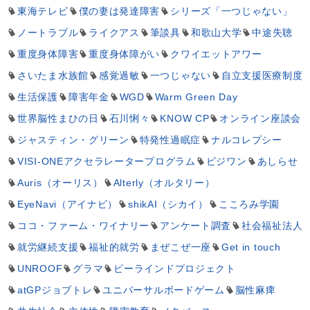
東海テレビ
僕の妻は発達障害
シリーズ「一つじゃない」
ノートラブル
ライクアス
筆談具
和歌山大学
中途失聴
重度身体障害
重度身体障がい
クワイエットアワー
さいたま水族館
感覚過敏
一つじゃない
自立支援医療制度
生活保護
障害年金
WGD
Warm Green Day
世界脳性まひの日
石川悧々
KNOW CP
オンライン座談会
ジャスティン・グリーン
特発性過眠症
ナルコレプシー
VISI-ONEアクセラレータープログラム
ビジワン
あしらせ
Auris（オーリス）
Alterly（オルタリー）
EyeNavi（アイナビ）
shikAI（シカイ）
こころみ学園
ココ・ファーム・ワイナリー
アンケート調査
社会福祉法人
就労継続支援
福祉的就労
まぜこぜ一座
Get in touch
UNROOF
グラマ
ビーラインドプロジェクト
atGPジョブトレ
ユニバーサルボードゲーム
脳性麻痺