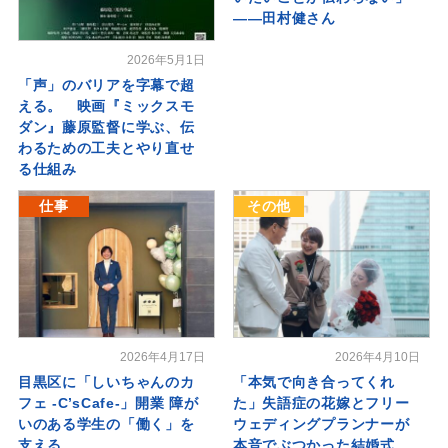
――田村健さん
2026年5月1日
「声」のバリアを字幕で超
える。 映画『ミックスモ
ダン』藤原監督に学ぶ、伝
わるための工夫とやり直せ
る仕組み
仕事
その他
2026年4月17日
2026年4月10日
目黒区に「しいちゃんのカ
「本気で向き合ってくれ
フェ -C’sCafe-」開業 障が
た」失語症の花嫁とフリー
いのある学生の「働く」を
ウェディングプランナーが
支える
本音でぶつかった結婚式