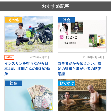
おすすめ記事
その他
社会
2026年7月31日
2026年7月24日
NEW
インスリンを打ちながら日
当事者だから伝えたい。義
本1周。本間さんの挑戦の軌
足の訓練と障がい者の防災
跡
意識
社会
おでかけ