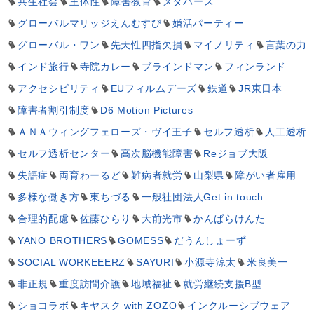
共生社会
主体性
障害教育
メタバース
グローバルマリッジえんむすび
婚活パーティー
グローバル・ワン
先天性四指欠損
マイノリティ
言葉の力
インド旅行
寺院カレー
ブラインドマン
フィンランド
アクセシビリティ
EUフィルムデーズ
鉄道
JR東日本
障害者割引制度
D6 Motion Pictures
ＡＮＡウィングフェローズ・ヴイ王子
セルフ透析
人工透析
セルフ透析センター
高次脳機能障害
Reジョブ大阪
失語症
両育わーるど
難病者就労
山梨県
障がい者雇用
多様な働き方
東ちづる
一般社団法人Get in touch
合理的配慮
佐藤ひらり
大前光市
かんばらけんた
YANO BROTHERS
GOMESS
だうんしょーず
SOCIAL WORKEEERZ
SAYURI
小源寺涼太
米良美一
非正規
重度訪問介護
地域福祉
就労継続支援B型
ショコラボ
キヤスク with ZOZO
インクルーシブウェア