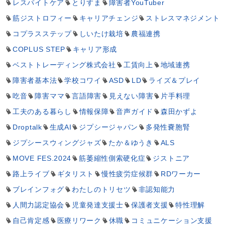
レスパイトケア
とりすま
障害者YouTuber
筋ジストロフィー
キャリアチェンジ
ストレスマネジメント
コプラスステップ
しいたけ栽培
農福連携
COPLUS STEP
キャリア形成
ベストトレーディング株式会社
工賃向上
地域連携
障害者基本法
学校コワイ
ASD
LD
ライズ＆プレイ
吃音
障害ママ
言語障害
見えない障害
片手料理
工夫のある暮らし
情報保障
音声ガイド
森田かずよ
Droptalk
生成AI
ジプシージャパン
多発性嚢胞腎
ジプシースウィングジャズ
たか＆ゆうき
ALS
MOVE FES.2024
筋萎縮性側索硬化症
ジストニア
路上ライブ
ギタリスト
慢性疲労症候群
RDワーカー
ブレインフォグ
わたしのトリセツ
非認知能力
人間力認定協会
児童発達支援士
保護者支援
特性理解
自己肯定感
医療リワーク
休職
コミュニケーション支援