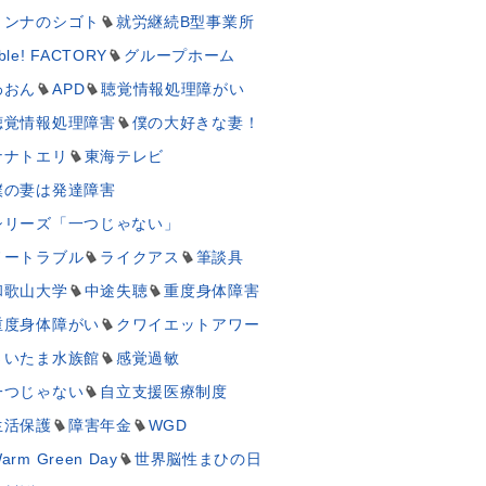
ミンナのシゴト
就労継続B型事業所
ble! FACTORY
グループホーム
わおん
APD
聴覚情報処理障がい
聴覚情報処理障害
僕の大好きな妻！
ナナトエリ
東海テレビ
僕の妻は発達障害
シリーズ「一つじゃない」
ノートラブル
ライクアス
筆談具
和歌山大学
中途失聴
重度身体障害
重度身体障がい
クワイエットアワー
さいたま水族館
感覚過敏
一つじゃない
自立支援医療制度
生活保護
障害年金
WGD
arm Green Day
世界脳性まひの日