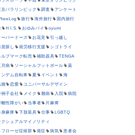
東京パラリンピック
調査
アンケート
heeLog
旅行
海外旅行
国内旅行
旅
H.I.S.
おゆみパイ
oyumi
オーバードーズ
お花見
引っ越し
新居探し
就労移行支援
シゴトライ
ヘルプマーク転売
補助器具
TENGA
五月病
ソーシャルフットボール
薬
タンデム自転車
夏
イベント
海
結婚
恋愛
ユニバーサルデザイン
特例子会社
メイク
難病
入院
病院
解離性障がい
当事者
片麻痺
半身麻痺
下肢装具
仕事
LGBTQ
セクシュアルマイノリティ
ネフローゼ症候群
発症
病気
患者会