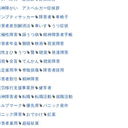
精神障がい アスペルガー症候群
アンプティサッカー
障害者
車椅子
障害者差別解消法
車いす
うつ症状
双極性障害
躁うつ病
精神障害者手帳
障害者年金
難聴
映画
視覚障害
脳性まひ
うつ
聾
聴覚
発達障害
弱視
全盲
てんかん
聴覚障害
法定雇用率
脊髄損傷
障害者採用
障害者割引
精神障害
就労移行支援事業所
健常者
精神障害者
転職
転職活動
就職活動
ヘルプマーク
優先席
パニック発作
パニック障害
おでかけ
紅葉
障害者雇用
超福祉展