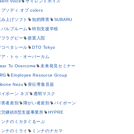
ilent Voice
サイレントボイス
プソディ オブ colors
読み上げソフト
知的障害
SUBARU
スバルブルーム
特別支援学校
デフラグビー
措置入院
デコペタシール
DTO Tokyo
デア・トゥ・オーバーカム
ear To Overcome
未来発見セミナー
RG
Employee Resource Group
ibone Nezu
骨伝導集音器
バイボーン ネズ
透明マスク
障害者差別
障がい者差別
バイボーン
就労継続B型支援事業所
HYPRE
ミンナのミカタぐるーぷ
ミンナのミライ
ミンナのナカマ