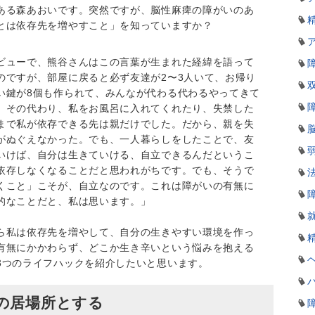
ある森あおいです。突然ですが、脳性麻痺の障がいのあ
とは依存先を増やすこと」を知っていますか？
ビューで、熊谷さんはこの言葉が生まれた経緯を語って
のですが、部屋に戻ると必ず友達が2〜3人いて、お帰り
い鍵が8個も作られて、みんなが代わる代わるやってきて
。その代わり、私をお風呂に入れてくれたり、失禁した
まで私が依存できる先は親だけでした。だから、親を失
がぬぐえなかった。でも、一人暮らしをしたことで、友
いけば、自分は生きていける、自立できるんだというこ
依存しなくなることだと思われがちです。でも、そうで
くこと」こそが、自立なのです。これは障がいの有無に
的なことだと、私は思います。」
ら私は依存先を増やして、自分の生きやすい環境を作っ
有無にかかわらず、どこか生き辛いという悩みを抱える
3つのライフハックを紹介したいと思います。
の居場所とする