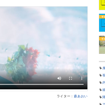
そ
そ
ライター：
森あおい