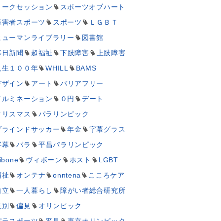
トークセッション
スポーツオブハート
障害者スポーツ
スポーツ
ＬＧＢＴ
ヒューマンライブラリー
図書館
毎日新聞
超福祉
下肢障害
上肢障害
人生１００年
WHILL
BAMS
デザイン
アート
バリアフリー
イルミネーション
０円
デート
クリスマス
パラリンピック
ブラインドサッカー
年金
字幕グラス
字幕
パラ
平昌パラリンピック
ibone
ヴィボーン
ホスト
LGBT
福祉
オンテナ
onntena
こころケア
自立
一人暮らし
障がい者総合研究所
差別
偏見
オリンピック
パラスポーツ
平昌
東京オリンピック