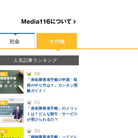
社会
その他
人気記事ランキング
1
位
の他
「身体障害者手帳の申請・取
得のやり方は？」カンタン理
解ガイド！
2
位
の他
「身体障害者手帳」のメリッ
トは？どんな割引・サービス
が受けられるの？
3
位
の他
「精神障害者手帳」ってどん