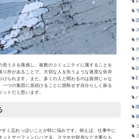
S
ラ
の危うさを痛感し、複数のコミュニテイに属することを
D
拠り所があることで、大切な人を失うような過度な依存
E
つけられます。また、多くの人と関わるのは面倒じゃな
、一つの集団に居続けることに固執せず自分らしく振る
V
リットだと思います。
る
りやすく忘れっぽいことが特に悩みです。例えば、仕事中に
ネットサーフィンにハマる、スマホや財布など大事なも