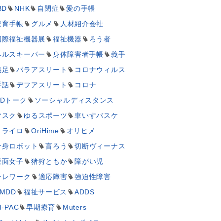
BD
NHK
自閉症
愛の手帳
療育手帳
グルメ
人材紹介会社
国際福祉機器展
福祉機器
ろう者
ヘルスキーパー
身体障害者手帳
義手
義足
パラアスリート
コロナウィルス
手話
デフアスリート
コロナ
UDトーク
ソーシャルディスタンス
マスク
ゆるスポーツ
車いすバスケ
ミライロ
OriHime
オリヒメ
分身ロボット
盲ろう
切断ヴィーナス
仮面女子
猪狩ともか
障がい児
テレワーク
適応障害
強迫性障害
MDD
福祉サービス
ADDS
I-PAC
早期療育
Muters