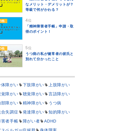
なメリット・デメリットが？
等級で何がかわる？
4
位
の他
「精神障害者手帳」申請・取
得のポイント！
5
位
の他
うつ病の私が健常者の彼氏と
別れて分かったこと
身体障がい
下肢障がい
上肢障がい
視覚障がい
聴覚障がい
言語障がい
内部障がい
精神障がい
うつ病
統合失調症
発達障がい
知的障がい
障害者手帳
障がい者
ADHD
アスペルガー症候群
身体障害