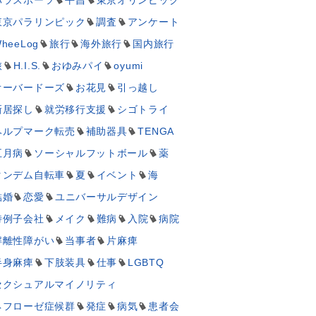
東京パラリンピック
調査
アンケート
heeLog
旅行
海外旅行
国内旅行
旅
H.I.S.
おゆみパイ
oyumi
オーバードーズ
お花見
引っ越し
新居探し
就労移行支援
シゴトライ
ヘルプマーク転売
補助器具
TENGA
五月病
ソーシャルフットボール
薬
タンデム自転車
夏
イベント
海
結婚
恋愛
ユニバーサルデザイン
特例子会社
メイク
難病
入院
病院
解離性障がい
当事者
片麻痺
半身麻痺
下肢装具
仕事
LGBTQ
セクシュアルマイノリティ
ネフローゼ症候群
発症
病気
患者会