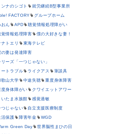
ミンナのシゴト
就労継続B型事業所
ble! FACTORY
グループホーム
わおん
APD
聴覚情報処理障がい
聴覚情報処理障害
僕の大好きな妻！
ナナトエリ
東海テレビ
僕の妻は発達障害
シリーズ「一つじゃない」
ノートラブル
ライクアス
筆談具
和歌山大学
中途失聴
重度身体障害
重度身体障がい
クワイエットアワー
さいたま水族館
感覚過敏
一つじゃない
自立支援医療制度
生活保護
障害年金
WGD
arm Green Day
世界脳性まひの日