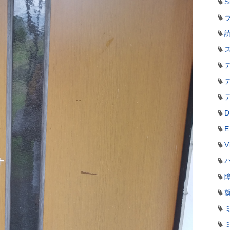
S
ラ
D
E
V