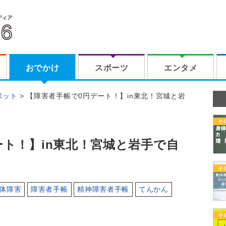
おでかけ
スポーツ
エンタメ
ポット
【障害者手帳で0円デート！】in東北！宮城と岩
そ
ート！】in東北！宮城と岩手で自
そ
体障害
障害者手帳
精神障害者手帳
てんかん
そ