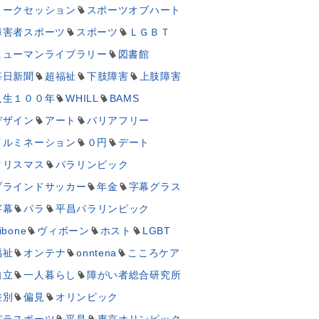
トークセッション
スポーツオブハート
障害者スポーツ
スポーツ
ＬＧＢＴ
ヒューマンライブラリー
図書館
毎日新聞
超福祉
下肢障害
上肢障害
人生１００年
WHILL
BAMS
デザイン
アート
バリアフリー
イルミネーション
０円
デート
クリスマス
パラリンピック
ブラインドサッカー
年金
字幕グラス
字幕
パラ
平昌パラリンピック
ibone
ヴィボーン
ホスト
LGBT
福祉
オンテナ
onntena
こころケア
自立
一人暮らし
障がい者総合研究所
差別
偏見
オリンピック
パラスポーツ
平昌
東京オリンピック