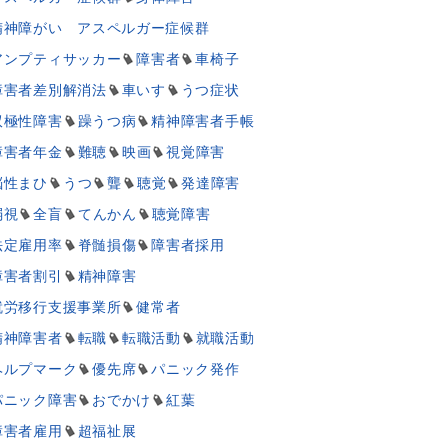
精神障がい アスペルガー症候群
アンプティサッカー
障害者
車椅子
障害者差別解消法
車いす
うつ症状
双極性障害
躁うつ病
精神障害者手帳
障害者年金
難聴
映画
視覚障害
脳性まひ
うつ
聾
聴覚
発達障害
弱視
全盲
てんかん
聴覚障害
法定雇用率
脊髄損傷
障害者採用
障害者割引
精神障害
就労移行支援事業所
健常者
精神障害者
転職
転職活動
就職活動
ヘルプマーク
優先席
パニック発作
パニック障害
おでかけ
紅葉
障害者雇用
超福祉展