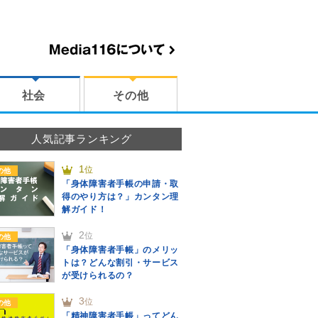
社会
その他
人気記事ランキング
1
位
の他
「身体障害者手帳の申請・取
得のやり方は？」カンタン理
解ガイド！
2
位
の他
「身体障害者手帳」のメリッ
トは？どんな割引・サービス
が受けられるの？
3
位
の他
「精神障害者手帳」ってどん