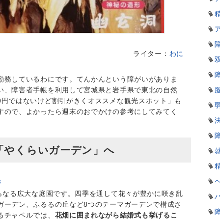
ライター：
わに
勤務しているわにです。てんかんという障がいがありま
い、障害者手帳を利用して宮城県と岩手県で東北の自然
0円ではないけど割引がきくオススメな観光スポット」も
すので、よかったら週末のおでかけの参考にしてみてく
「やくらいガーデン」へ
ジ
からなる広大な庭園です。四季を通して花々が豊かに咲き乱
ガーデン、ふるるの丘など8つのテーマガーデンで構成さ
るチャペルでは、
花畑に囲まれながら結婚式も挙げるこ