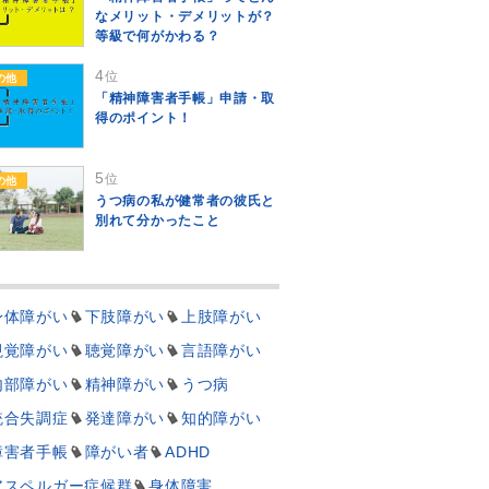
なメリット・デメリットが？
等級で何がかわる？
4
位
の他
「精神障害者手帳」申請・取
得のポイント！
5
位
の他
うつ病の私が健常者の彼氏と
別れて分かったこと
身体障がい
下肢障がい
上肢障がい
視覚障がい
聴覚障がい
言語障がい
内部障がい
精神障がい
うつ病
統合失調症
発達障がい
知的障がい
障害者手帳
障がい者
ADHD
アスペルガー症候群
身体障害