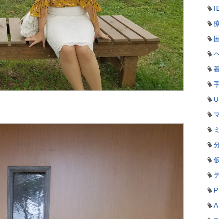
I
。
P
A