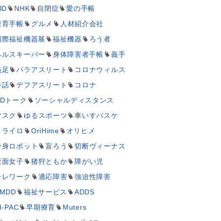
BD
NHK
自閉症
愛の手帳
療育手帳
グルメ
人材紹介会社
国際福祉機器展
福祉機器
ろう者
ヘルスキーパー
身体障害者手帳
義手
義足
パラアスリート
コロナウィルス
手話
デフアスリート
コロナ
UDトーク
ソーシャルディスタンス
マスク
ゆるスポーツ
車いすバスケ
ミライロ
OriHime
オリヒメ
分身ロボット
盲ろう
切断ヴィーナス
仮面女子
猪狩ともか
障がい児
テレワーク
適応障害
強迫性障害
MDD
福祉サービス
ADDS
I-PAC
早期療育
Muters