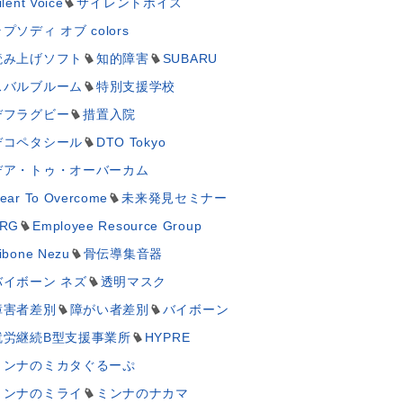
ilent Voice
サイレントボイス
プソディ オブ colors
読み上げソフト
知的障害
SUBARU
スバルブルーム
特別支援学校
デフラグビー
措置入院
デコペタシール
DTO Tokyo
デア・トゥ・オーバーカム
ear To Overcome
未来発見セミナー
RG
Employee Resource Group
ibone Nezu
骨伝導集音器
バイボーン ネズ
透明マスク
障害者差別
障がい者差別
バイボーン
就労継続B型支援事業所
HYPRE
ミンナのミカタぐるーぷ
ミンナのミライ
ミンナのナカマ