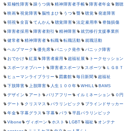
双極性障害
躁うつ病
精神障害者手帳
障害者年金
難聴
映画
視覚障害
脳性まひ
うつ
聾
聴覚
発達障害
弱視
全盲
てんかん
聴覚障害
法定雇用率
脊髄損傷
障害者採用
障害者割引
精神障害
就労移行支援事業所
健常者
精神障害者
転職
転職活動
就職活動
ヘルプマーク
優先席
パニック発作
パニック障害
おでかけ
紅葉
障害者雇用
超福祉展
トークセッション
スポーツオブハート
障害者スポーツ
スポーツ
ＬＧＢＴ
ヒューマンライブラリー
図書館
毎日新聞
超福祉
下肢障害
上肢障害
人生１００年
WHILL
BAMS
デザイン
アート
バリアフリー
イルミネーション
０円
デート
クリスマス
パラリンピック
ブラインドサッカー
年金
字幕グラス
字幕
パラ
平昌パラリンピック
Vibone
ヴィボーン
ホスト
LGBT
福祉
オンテナ