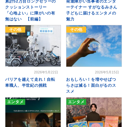
累計52万台ロングセラーの
発達障がい当事者のエンタ
クッションストーリー
ーテイナー すがなるみさん
「心地よい」に障がいの有
子どもに届けるエンタメの
無はない 【前編】
魅力
その他
その他
2026年5月22日
2026年5月15日
バリアを越えて走れ！自転
おもしろい！を増やせばつ
車職人、半世紀の挑戦
らさは減る！面白がるのス
スメ
エンタメ
エンタメ