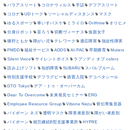
パラアスリート
コロナウィルス
手話
デフアスリート
コロナ
UDトーク
ソーシャルディスタンス
マスク
ゆるスポーツ
車いすバスケ
ミライロ
OriHime
オリヒメ
分身ロボット
盲ろう
切断ヴィーナス
仮面女子
猪狩ともか
障がい児
テレワーク
適応障害
強迫性障害
PMDD
福祉サービス
ADDS
AI-PAC
早期療育
Muters
Silent Voice
サイレントボイス
ラプソディ オブ colors
読み上げソフト
知的障害
SUBARU
スバルブルーム
特別支援学校
デフラグビー
措置入院
デコペタシール
DTO Tokyo
デア・トゥ・オーバーカム
Dear To Overcome
未来発見セミナー
ERG
Employee Resource Group
Vibone Nezu
骨伝導集音器
バイボーン ネズ
透明マスク
障害者差別
障がい者差別
バイボーン
就労継続B型支援事業所
HYPRE