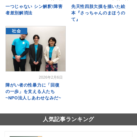
一つじゃない シン解釈!障害
先天性四肢欠損を描いた絵
者差別解消法
本『さっちゃんのまほうの
て』
社会
2026年2月6日
障がい者の性暴力に「回復
の一歩」を支える人たち
~NPO法人しあわせなみだ~
人気記事ランキング