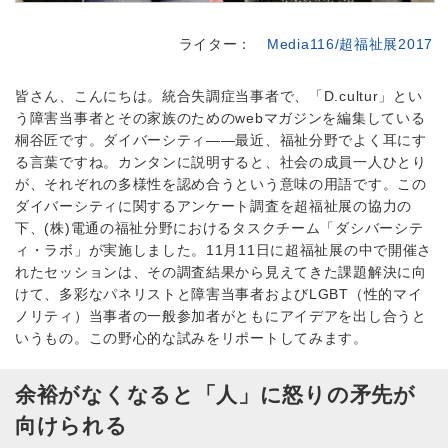
ライター：
Media116/超福祉展2017
皆さん、こんにちは。統合失調症当事者で、「D.cultur」とい
う障害当事者とその家族のためのwebマガジンを編集している
桐谷匠です。ダイバーシティ――最近、福祉分野でよく耳にす
る言葉ですね。カンタンに説明すると、社会の成員一人ひとり
が、それぞれの多様性を認め合うという意味の用語です。この
ダイバーシティに関するアンケート調査を超福祉展の協力の
下、(株)電通の福祉分野におけるタスクチーム「ダシバーシテ
ィ・ラボ」が実施しました。11月11日に超福祉展の中で開催さ
れたセッションは、その調査結果から見えてきた課題解決に向
けて、多彩なパネリストと障害当事者およびLGBT（性的マイ
ノリティ）当事者の一般参加者がともにアイデアを出し合うと
いうもの。この野心的な試みをリポートしてみます。
余裕がなくなると「人」に怒りの矛先が
向けられる