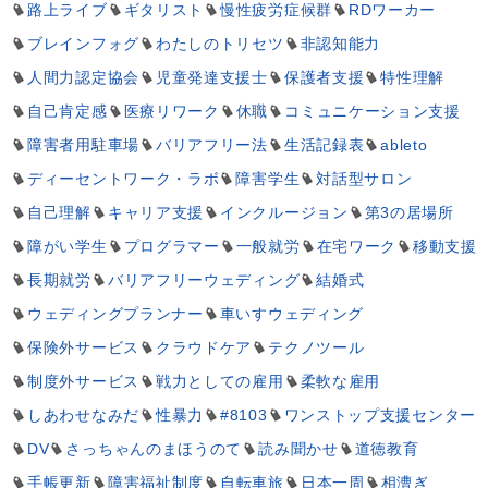
路上ライブ
ギタリスト
慢性疲労症候群
RDワーカー
ブレインフォグ
わたしのトリセツ
非認知能力
人間力認定協会
児童発達支援士
保護者支援
特性理解
自己肯定感
医療リワーク
休職
コミュニケーション支援
障害者用駐車場
バリアフリー法
生活記録表
ableto
ディーセントワーク・ラボ
障害学生
対話型サロン
自己理解
キャリア支援
インクルージョン
第3の居場所
障がい学生
プログラマー
一般就労
在宅ワーク
移動支援
長期就労
バリアフリーウェディング
結婚式
ウェディングプランナー
車いすウェディング
保険外サービス
クラウドケア
テクノツール
制度外サービス
戦力としての雇用
柔軟な雇用
しあわせなみだ
性暴力
#8103
ワンストップ支援センター
DV
さっちゃんのまほうのて
読み聞かせ
道徳教育
手帳更新
障害福祉制度
自転車旅
日本一周
相漕ぎ