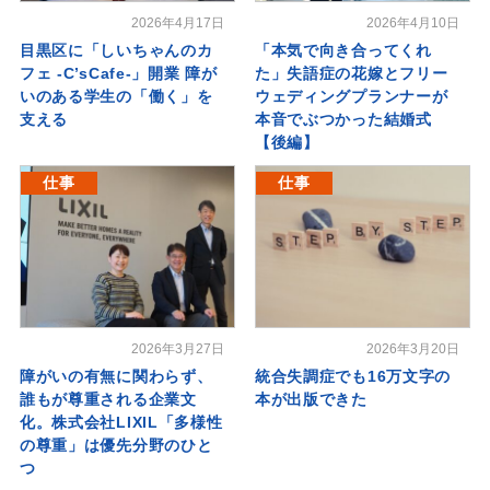
2026年4月17日
2026年4月10日
目黒区に「しいちゃんのカ
「本気で向き合ってくれ
フェ -C’sCafe-」開業 障が
た」失語症の花嫁とフリー
いのある学生の「働く」を
ウェディングプランナーが
支える
本音でぶつかった結婚式
【後編】
仕事
仕事
2026年3月27日
2026年3月20日
障がいの有無に関わらず、
統合失調症でも16万文字の
誰もが尊重される企業文
本が出版できた
化。株式会社LIXIL「多様性
の尊重」は優先分野のひと
つ