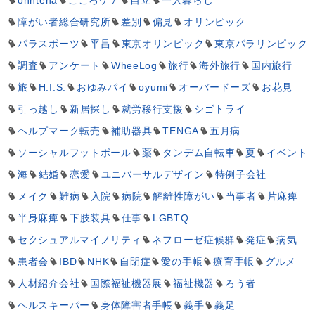
onntena
こころケア
自立
一人暮らし
障がい者総合研究所
差別
偏見
オリンピック
パラスポーツ
平昌
東京オリンピック
東京パラリンピック
調査
アンケート
WheeLog
旅行
海外旅行
国内旅行
旅
H.I.S.
おゆみパイ
oyumi
オーバードーズ
お花見
引っ越し
新居探し
就労移行支援
シゴトライ
ヘルプマーク転売
補助器具
TENGA
五月病
ソーシャルフットボール
薬
タンデム自転車
夏
イベント
海
結婚
恋愛
ユニバーサルデザイン
特例子会社
メイク
難病
入院
病院
解離性障がい
当事者
片麻痺
半身麻痺
下肢装具
仕事
LGBTQ
セクシュアルマイノリティ
ネフローゼ症候群
発症
病気
患者会
IBD
NHK
自閉症
愛の手帳
療育手帳
グルメ
人材紹介会社
国際福祉機器展
福祉機器
ろう者
ヘルスキーパー
身体障害者手帳
義手
義足