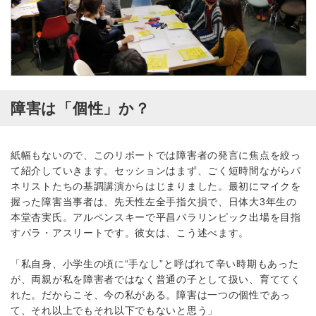
障害は「個性」か？
紙幅もないので、このリポートでは障害者の発言に焦点を絞っ
て紹介していきます。セッションはまず、ごく短時間ながらパ
ネリストたちの基調講演からはじまりました。最初にマイクを
握った障害当事者は、先天性左全手指欠損で、日体大3年生の
本堂杏実氏。アルペンスキーで平昌パラリンピック出場を目指
すパラ・アスリートです。彼女は、こう述べます。
「私自身、小学生の頃に“手なし”と呼ばれて辛い時期もあった
が、両親が私を障害者ではなく普通の子として扱い、育ててく
れた。だからこそ、今の私がある。障害は一つの個性であっ
て、それ以上でもそれ以下でもないと思う」