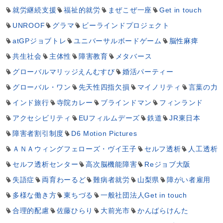
就労継続支援
福祉的就労
まぜこぜ一座
Get in touch
UNROOF
グラマ
ビーラインドプロジェクト
atGPジョブトレ
ユニバーサルボードゲーム
脳性麻痺
共生社会
主体性
障害教育
メタバース
グローバルマリッジえんむすび
婚活パーティー
グローバル・ワン
先天性四指欠損
マイノリティ
言葉の力
インド旅行
寺院カレー
ブラインドマン
フィンランド
アクセシビリティ
EUフィルムデーズ
鉄道
JR東日本
障害者割引制度
D6 Motion Pictures
ＡＮＡウィングフェローズ・ヴイ王子
セルフ透析
人工透析
セルフ透析センター
高次脳機能障害
Reジョブ大阪
失語症
両育わーるど
難病者就労
山梨県
障がい者雇用
多様な働き方
東ちづる
一般社団法人Get in touch
合理的配慮
佐藤ひらり
大前光市
かんばらけんた