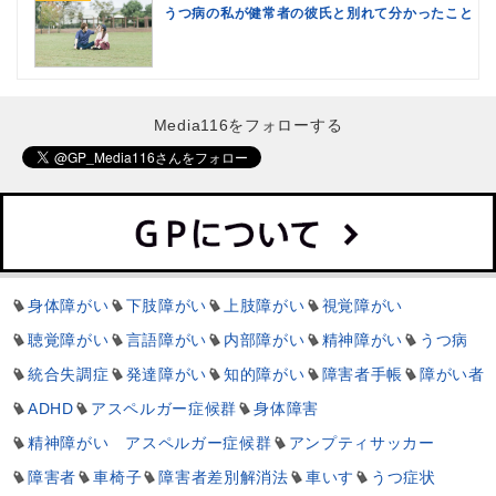
うつ病の私が健常者の彼氏と別れて分かったこと
Media116をフォローする
身体障がい
下肢障がい
上肢障がい
視覚障がい
聴覚障がい
言語障がい
内部障がい
精神障がい
うつ病
統合失調症
発達障がい
知的障がい
障害者手帳
障がい者
ADHD
アスペルガー症候群
身体障害
精神障がい アスペルガー症候群
アンプティサッカー
障害者
車椅子
障害者差別解消法
車いす
うつ症状