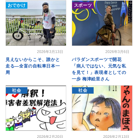
おでかけ
スポーツ
2026年3月13日
2026年3月6日
見えないからこそ、誰かと
パラダンスポーツで開花
走る―全盲の自転車日本一
「病人ではない、元気な私
周
を見て！」表現者としての
一歩 梅津絵里さん
社会
社会
2026年2月20日
2026年2月13日