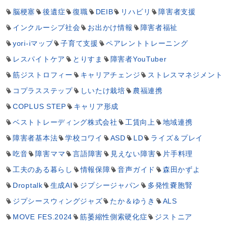
脳梗塞
後遺症
復職
DEIB
リハビリ
障害者支援
インクルーシブ社会
お出かけ情報
障害者福祉
yori-iマップ
子育て支援
ペアレントトレーニング
レスパイトケア
とりすま
障害者YouTuber
筋ジストロフィー
キャリアチェンジ
ストレスマネジメント
コプラスステップ
しいたけ栽培
農福連携
COPLUS STEP
キャリア形成
ベストトレーディング株式会社
工賃向上
地域連携
障害者基本法
学校コワイ
ASD
LD
ライズ＆プレイ
吃音
障害ママ
言語障害
見えない障害
片手料理
工夫のある暮らし
情報保障
音声ガイド
森田かずよ
Droptalk
生成AI
ジプシージャパン
多発性嚢胞腎
ジプシースウィングジャズ
たか＆ゆうき
ALS
MOVE FES.2024
筋萎縮性側索硬化症
ジストニア