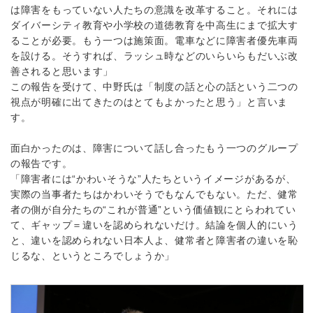
は障害をもっていない人たちの意識を改革すること。それには
ダイバーシティ教育や小学校の道徳教育を中高生にまで拡大す
ることが必要。もう一つは施策面。電車などに障害者優先車両
を設ける。そうすれば、ラッシュ時などのいらいらもだいぶ改
善されると思います」
この報告を受けて、中野氏は「制度の話と心の話という二つの
視点が明確に出てきたのはとてもよかったと思う」と言いま
す。
面白かったのは、障害について話し合ったもう一つのグループ
の報告です。
「障害者には“かわいそうな”人たちというイメージがあるが、
実際の当事者たちはかわいそうでもなんでもない。ただ、健常
者の側が自分たちの“これが普通”という価値観にとらわれてい
て、ギャップ＝違いを認められないだけ。結論を個人的にいう
と、違いを認められない日本人よ、健常者と障害者の違いを恥
じるな、というところでしょうか」