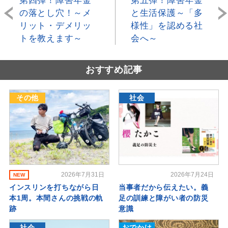
第四弾！障害年金
第五弾！障害年金
の落とし穴！～メ
と生活保護～「多
リット・デメリッ
様性」を認める社
トを教えます～
会へ～
おすすめ記事
その他
社会
2026年7月31日
2026年7月24日
NEW
インスリンを打ちながら日
当事者だから伝えたい。義
本1周。本間さんの挑戦の軌
足の訓練と障がい者の防災
跡
意識
社会
おでかけ