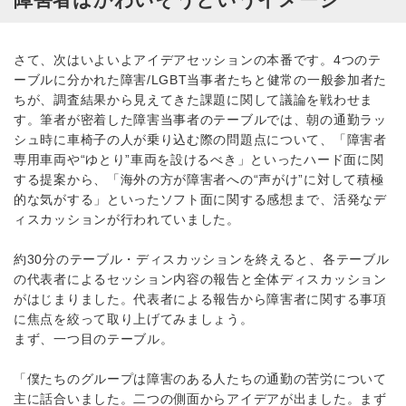
さて、次はいよいよアイデアセッションの本番です。4つのテ
ーブルに分かれた障害/LGBT当事者たちと健常の一般参加者た
ちが、調査結果から見えてきた課題に関して議論を戦わせま
す。筆者が密着した障害当事者のテーブルでは、朝の通勤ラッ
シュ時に車椅子の人が乗り込む際の問題点について、「障害者
専用車両や“ゆとり”車両を設けるべき」といったハード面に関
する提案から、「海外の方が障害者への“声がけ”に対して積極
的な気がする」といったソフト面に関する感想まで、活発なデ
ィスカッションが行われていました。
約30分のテーブル・ディスカッションを終えると、各テーブル
の代表者によるセッション内容の報告と全体ディスカッション
がはじまりました。代表者による報告から障害者に関する事項
に焦点を絞って取り上げてみましょう。
まず、一つ目のテーブル。
「僕たちのグループは障害のある人たちの通勤の苦労について
主に話合いました。二つの側面からアイデアが出ました。まず