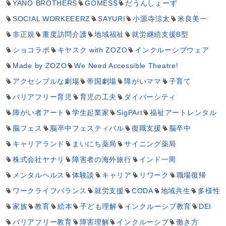
YANO BROTHERS
GOMESS
だうんしょーず
SOCIAL WORKEEERZ
SAYURI
小源寺涼太
米良美一
非正規
重度訪問介護
地域福祉
就労継続支援B型
ショコラボ
キヤスク with ZOZO
インクルーシブウェア
Made by ZOZO
We Need Accessible Theatre!
アクセシブルな劇場
帝国劇場
障がいママ
子育て
バリアフリー育児
育児の工夫
ダイバーシティ
障がい者アート
学生起業家
SigPArt
福祉アートレンタル
脳フェス
脳卒中フェスティバル
復職支援
脳卒中
キャリアランド
まいにち薬局
サイニング薬局
株式会社ヤナリ
障害者の海外旅行
インド一周
メンタルヘルス
体験談
キャリア
リワーク
職場復帰
ワークライフバランス
就労支援
CODA
地域共生
多様性
家族
教育
絵本
子ども理解
インクルーシブ教育
DEI
バリアフリー教育
障害理解
インクルーシブ
働き方