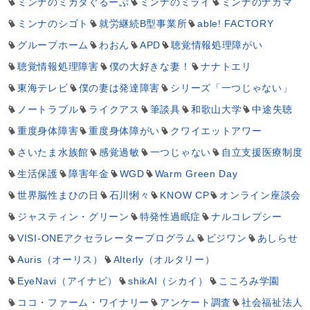
ミンナのミカタぐるーぷ
ミンナのミライ
ミンナのナカマ
ミンナのシゴト
就労継続B型事業所
able! FACTORY
グループホーム
わおん
APD
聴覚情報処理障がい
聴覚情報処理障害
僕の大好きな妻！
ナナトエリ
東海テレビ
僕の妻は発達障害
シリーズ「一つじゃない」
ノートラブル
ライクアス
筆談具
和歌山大学
中途失聴
重度身体障害
重度身体障がい
クワイエットアワー
さいたま水族館
感覚過敏
一つじゃない
自立支援医療制度
生活保護
障害年金
WGD
Warm Green Day
世界脳性まひの日
石川悧々
KNOW CP
オンライン座談会
ジャスティン・グリーン
特発性過眠症
ナルコレプシー
VISI-ONEアクセラレータープログラム
ビジワン
あしらせ
Auris（オーリス）
Alterly（オルタリー）
EyeNavi（アイナビ）
shikAI（シカイ）
こころみ学園
ココ・ファーム・ワイナリー
アンケート調査
社会福祉法人