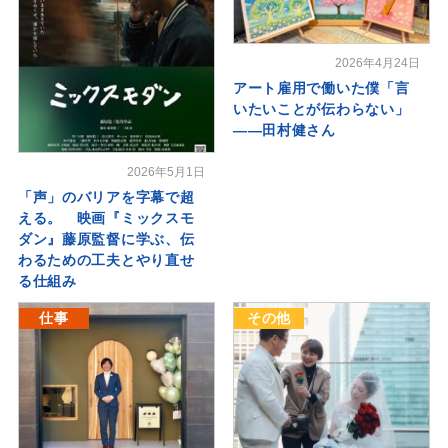
2026年4月24日
アート雇用で働いた僕「言
いたいことが伝わらない」
――田村健さん
2026年5月1日
「声」のバリアを字幕で超
える。 映画『ミックスモ
ダン』藤原監督に学ぶ、伝
わるための工夫とやり直せ
る仕組み
仕事
その他