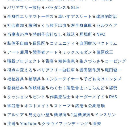
バリアフリー旅行
パラダンス
SLE
全身性エリテマトーデス
車いすアスリート
建設的対話
社会参加
権利
くも膜下出血
左半身麻痺
セルフケア
当事者の声
特例子会社なし
就活
居場所
NPO
肢体不自由
目黒区
コミュニティ
自閉症スペクトラム
アート雇用
障害者アート
ミックスモダン
藤原稔三
職親プロジェクト
舌癌
精神疾患
生きづらさ
コーピング
視点を変える
バリアフリー自転車
堀田製作所
堀田健一
福祉器具
補装具
エンターテイナー
子ども向けエンタメ
啓発絵本
体験格差
わくわく製造舎よいこらんど
姿勢
クッション
ピント
作業療法士
オーダーメイド
PAS
御谷湯
オストメイト
ストーマ
銭湯
公衆浴場
アルケア
見えない壁
糖尿病
1型糖尿病
インスリン
注射
YouTube
クラウドファンディング
医療