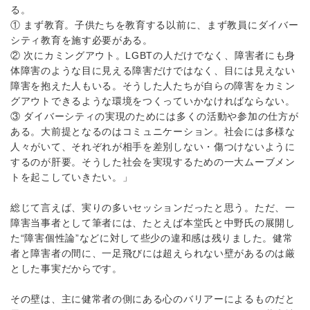
る。
① まず教育。子供たちを教育する以前に、まず教員にダイバー
シティ教育を施す必要がある。
② 次にカミングアウト。LGBTの人だけでなく、障害者にも身
体障害のような目に見える障害だけではなく、目には見えない
障害を抱えた人もいる。そうした人たちが自らの障害をカミン
グアウトできるような環境をつくっていかなければならない。
③ ダイバーシティの実現のためには多くの活動や参加の仕方が
ある。大前提となるのはコミュニケーション。社会には多様な
人々がいて、それぞれが相手を差別しない・傷つけないように
するのが肝要。そうした社会を実現するための一大ムーブメン
トを起こしていきたい。」
総じて言えば、実りの多いセッションだったと思う。ただ、一
障害当事者として筆者には、たとえば本堂氏と中野氏の展開し
た“障害個性論”などに対して些少の違和感は残りました。健常
者と障害者の間に、一足飛びには超えられない壁があるのは厳
とした事実だからです。
その壁は、主に健常者の側にある心のバリアーによるものだと