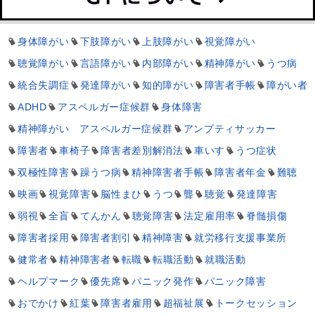
身体障がい
下肢障がい
上肢障がい
視覚障がい
聴覚障がい
言語障がい
内部障がい
精神障がい
うつ病
統合失調症
発達障がい
知的障がい
障害者手帳
障がい者
ADHD
アスペルガー症候群
身体障害
精神障がい アスペルガー症候群
アンプティサッカー
障害者
車椅子
障害者差別解消法
車いす
うつ症状
双極性障害
躁うつ病
精神障害者手帳
障害者年金
難聴
映画
視覚障害
脳性まひ
うつ
聾
聴覚
発達障害
弱視
全盲
てんかん
聴覚障害
法定雇用率
脊髄損傷
障害者採用
障害者割引
精神障害
就労移行支援事業所
健常者
精神障害者
転職
転職活動
就職活動
ヘルプマーク
優先席
パニック発作
パニック障害
おでかけ
紅葉
障害者雇用
超福祉展
トークセッション