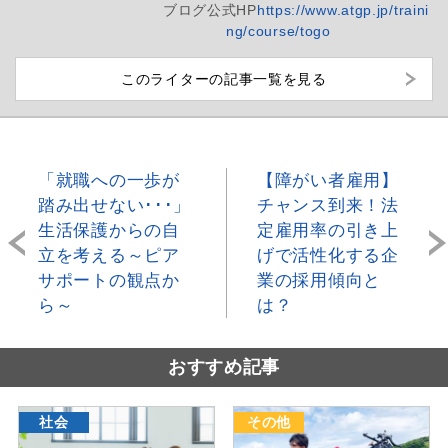
ブログ
公式HP
https://www.atgp.jp/traini
ng/course/togo
このライターの記事一覧を見る
「就職への一歩が
【障がい者雇用】
踏み出せない･･･」
チャンス到来！法
生活保護からの自
定雇用率の引き上
立を考える～ピア
げで活性化する企
サポートの観点か
業の採用傾向と
ら～
は？
おすすめ記事
社会
その他