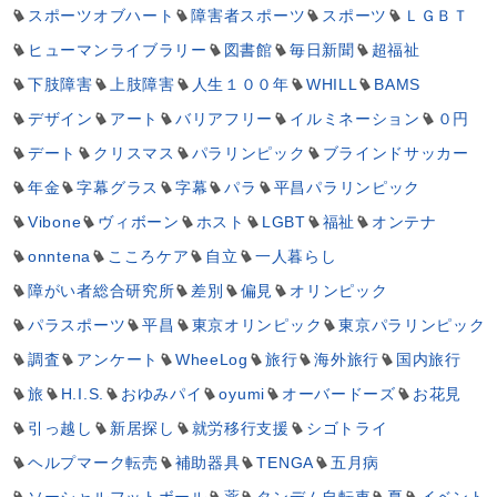
スポーツオブハート
障害者スポーツ
スポーツ
ＬＧＢＴ
ヒューマンライブラリー
図書館
毎日新聞
超福祉
下肢障害
上肢障害
人生１００年
WHILL
BAMS
デザイン
アート
バリアフリー
イルミネーション
０円
デート
クリスマス
パラリンピック
ブラインドサッカー
年金
字幕グラス
字幕
パラ
平昌パラリンピック
Vibone
ヴィボーン
ホスト
LGBT
福祉
オンテナ
onntena
こころケア
自立
一人暮らし
障がい者総合研究所
差別
偏見
オリンピック
パラスポーツ
平昌
東京オリンピック
東京パラリンピック
調査
アンケート
WheeLog
旅行
海外旅行
国内旅行
旅
H.I.S.
おゆみパイ
oyumi
オーバードーズ
お花見
引っ越し
新居探し
就労移行支援
シゴトライ
ヘルプマーク転売
補助器具
TENGA
五月病
ソーシャルフットボール
薬
タンデム自転車
夏
イベント