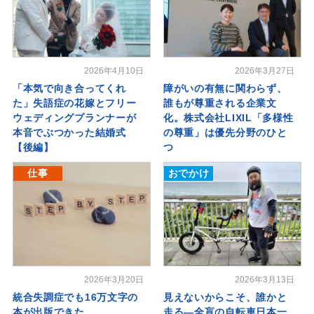
2026年4月10日
2026年3月27日
「本気で向き合ってくれ
障がいの有無に関わらず、
た」失語症の花嫁とフリー
誰もが尊重される企業文
ウェディングプランナーが
化。株式会社LIXIL「多様性
本音でぶつかった結婚式
の尊重」は優先分野のひと
【後編】
つ
仕事
おでかけ
2026年3月20日
2026年3月13日
統合失調症でも16万文字の
見えないからこそ、誰かと
本が出版できた
走る―全盲の自転車日本一