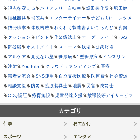
視点を変える
バリアフリー自転車
堀田製作所
堀田健一
福祉器具
補装具
エンターテイナー
子ども向けエンタメ
啓発絵本
体験格差
わくわく製造舎よいこらんど
姿勢
クッション
ピント
作業療法士
オーダーメイド
PAS
御谷湯
オストメイト
ストーマ
銭湯
公衆浴場
アルケア
見えない壁
糖尿病
1型糖尿病
インスリン
注射
YouTube
クラウドファンディング
医療
患者交流会
SNS運用
自立支援医療
医療費
社会資源
相談支援
防災
義肢装具士
地震
災害
防災士
CDQ認証
療育施設
児童発達支援
放課後等デイサービス
カテゴリ
仕事
おでかけ
スポーツ
エンタメ