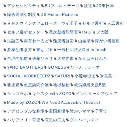
アクセシビリティ
EUフィルムデーズ
鉄道
JR東日本
障害者割引制度
D6 Motion Pictures
ＡＮＡウィングフェローズ・ヴイ王子
セルフ透析
人工透析
セルフ透析センター
高次脳機能障害
Reジョブ大阪
失語症
両育わーるど
難病者就労
山梨県
障がい者雇用
多様な働き方
東ちづる
一般社団法人Get in touch
合理的配慮
佐藤ひらり
大前光市
かんばらけんた
YANO BROTHERS
GOMESS
だうんしょーず
SOCIAL WORKEEERZ
SAYURI
小源寺涼太
米良美一
非正規
重度訪問介護
地域福祉
就労継続支援B型
ショコラボ
キヤスク with ZOZO
インクルーシブウェア
Made by ZOZO
We Need Accessible Theatre!
アクセシブルな劇場
帝国劇場
障がいママ
子育て
バリアフリー育児
育児の工夫
ダイバーシティ