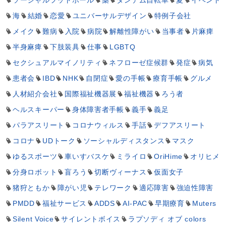
海
結婚
恋愛
ユニバーサルデザイン
特例子会社
メイク
難病
入院
病院
解離性障がい
当事者
片麻痺
半身麻痺
下肢装具
仕事
LGBTQ
セクシュアルマイノリティ
ネフローゼ症候群
発症
病気
患者会
IBD
NHK
自閉症
愛の手帳
療育手帳
グルメ
人材紹介会社
国際福祉機器展
福祉機器
ろう者
ヘルスキーパー
身体障害者手帳
義手
義足
パラアスリート
コロナウィルス
手話
デフアスリート
コロナ
UDトーク
ソーシャルディスタンス
マスク
ゆるスポーツ
車いすバスケ
ミライロ
OriHime
オリヒメ
分身ロボット
盲ろう
切断ヴィーナス
仮面女子
猪狩ともか
障がい児
テレワーク
適応障害
強迫性障害
PMDD
福祉サービス
ADDS
AI-PAC
早期療育
Muters
Silent Voice
サイレントボイス
ラプソディ オブ colors