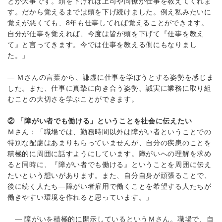
とが大事です。頭を下げれば上司や同僚が仕事を教えてくれま
す。だから覚えるまでは頭を下げ続けました。例え私みたいに
覚えが悪くても、8年も仕事してれば覚えることができます。
自分が仕事を覚えれば、今度は皆が頭を下げて『仕事を教え
て』と言ってきます。今では仕事を教える側にもなりまし
た。」
― Ｍさんの言葉から、謙虚に仕事を学ぼうとする姿勢を感じま
した。また、仕事に真摯に向き合う姿勢、誠実に業務に取り組
むことの大切さを学ぶことができます。
② 「障がい者でも働ける」ということを社会に伝えたい
Ｍさん：「職場では、勤務時間以外は障がい者ということでの
特別な配慮はあまりもらっていませんが、自分の疾患のことを
積極的に周囲に話すようにしています。障がいへの理解を求め
ると同時に、『障がい者でも働ける』ということを周囲に伝え
たいという想いがあります。また、自分自身が頑張ることで、
後に続く人たち―障がい者雇用で働くことを希望する人たちが
働きやすい環境を作れると思っています。」
― 障がいを積極的に開示しているというＭさん。職場で、自