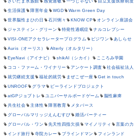
さいたま水族館
感覚過敏
一つじゃない
自立支援医療制度
生活保護
障害年金
WGD
Warm Green Day
世界脳性まひの日
石川悧々
KNOW CP
オンライン座談会
ジャスティン・グリーン
特発性過眠症
ナルコレプシー
VISI-ONEアクセラレータープログラム
ビジワン
あしらせ
Auris（オーリス）
Alterly（オルタリー）
EyeNavi（アイナビ）
shikAI（シカイ）
こころみ学園
ココ・ファーム・ワイナリー
アンケート調査
社会福祉法人
就労継続支援
福祉的就労
まぜこぜ一座
Get in touch
UNROOF
グラマ
ビーラインドプロジェクト
atGPジョブトレ
ユニバーサルボードゲーム
脳性麻痺
共生社会
主体性
障害教育
メタバース
グローバルマリッジえんむすび
婚活パーティー
グローバル・ワン
先天性四指欠損
マイノリティ
言葉の力
インド旅行
寺院カレー
ブラインドマン
フィンランド