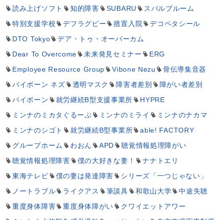
読み上げソフト
知的障害
SUBARU
スバルブルーム
特別支援学校
デフラグビー
措置入院
デコペタシール
DTO Tokyo
デア・トゥ・オーバーカム
Dear To Overcome
未来発見セミナー
ERG
Employee Resource Group
Vibone Nezu
骨伝導集音器
バイボーン ネズ
透明マスク
障害者差別
障がい者差別
バイボーン
就労継続B型支援事業所
HYPRE
ミンナのミカタぐるーぷ
ミンナのミライ
ミンナのナカマ
ミンナのシゴト
就労継続B型事業所
able! FACTORY
グループホーム
わおん
APD
聴覚情報処理障がい
聴覚情報処理障害
僕の大好きな妻！
ナナトエリ
東海テレビ
僕の妻は発達障害
シリーズ「一つじゃない」
ノートラブル
ライクアス
筆談具
和歌山大学
中途失聴
重度身体障害
重度身体障がい
クワイエットアワー