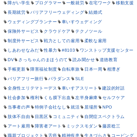
障がい学生
プログラマー
一般就労
在宅ワーク
移動支援
長期就労
バリアフリーウェディング
結婚式
ウェディングプランナー
車いすウェディング
保険外サービス
クラウドケア
テクノツール
制度外サービス
戦力としての雇用
柔軟な雇用
しあわせなみだ
性暴力
#8103
ワンストップ支援センター
DV
さっちゃんのまほうのて
読み聞かせ
道徳教育
手帳更新
障害福祉制度
自転車旅
日本一周
相漕ぎ
バリアフリー旅行
パラダンス
SLE
全身性エリテマトーデス
車いすアスリート
建設的対話
社会参加
権利
くも膜下出血
左半身麻痺
セルフケア
当事者の声
特例子会社なし
就活
居場所
NPO
肢体不自由
目黒区
コミュニティ
自閉症スペクトラム
アート雇用
障害者アート
ミックスモダン
藤原稔三
職親プロジェクト
舌癌
精神疾患
生きづらさ
コーピング