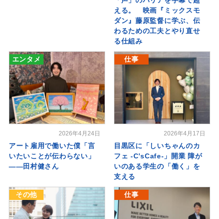
「声」のバリアを字幕で超
える。 映画『ミックスモ
ダン』藤原監督に学ぶ、伝
わるための工夫とやり直せ
る仕組み
エンタメ
仕事
2026年4月24日
2026年4月17日
アート雇用で働いた僕「言
目黒区に「しいちゃんのカ
いたいことが伝わらない」
フェ -C’sCafe-」開業 障が
――田村健さん
いのある学生の「働く」を
支える
その他
仕事