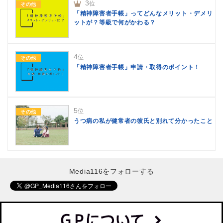
3
位
その他
「精神障害者手帳」ってどんなメリット・デメリ
ットが？等級で何がかわる？
4
位
その他
「精神障害者手帳」申請・取得のポイント！
5
位
その他
うつ病の私が健常者の彼氏と別れて分かったこと
Media116をフォローする