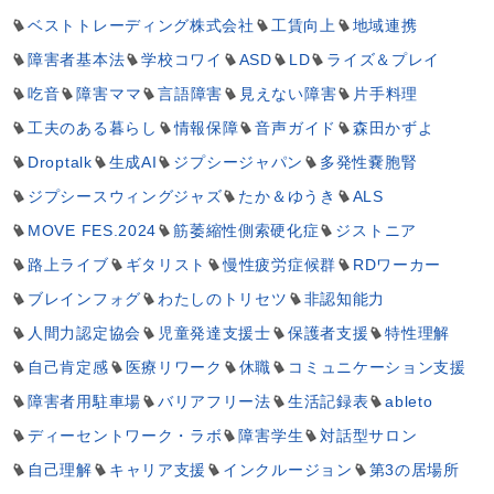
ベストトレーディング株式会社
工賃向上
地域連携
障害者基本法
学校コワイ
ASD
LD
ライズ＆プレイ
吃音
障害ママ
言語障害
見えない障害
片手料理
工夫のある暮らし
情報保障
音声ガイド
森田かずよ
Droptalk
生成AI
ジプシージャパン
多発性嚢胞腎
ジプシースウィングジャズ
たか＆ゆうき
ALS
MOVE FES.2024
筋萎縮性側索硬化症
ジストニア
路上ライブ
ギタリスト
慢性疲労症候群
RDワーカー
ブレインフォグ
わたしのトリセツ
非認知能力
人間力認定協会
児童発達支援士
保護者支援
特性理解
自己肯定感
医療リワーク
休職
コミュニケーション支援
障害者用駐車場
バリアフリー法
生活記録表
ableto
ディーセントワーク・ラボ
障害学生
対話型サロン
自己理解
キャリア支援
インクルージョン
第3の居場所