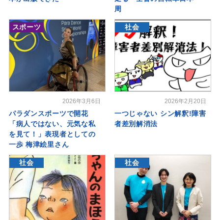
周
スポーツ
社会
2026年3月6日
2026年2月20日
パラダンスポーツで開花
一つじゃない シン解釈!障害
「病人ではない、元気な私
者差別解消法
を見て！」表現者としての
一歩 梅津絵里さん
社会
社会