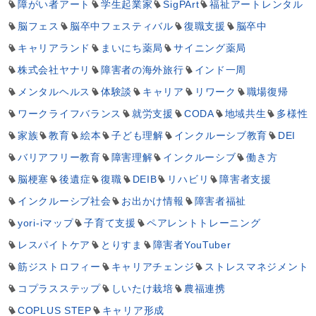
障がい者アート
学生起業家
SigPArt
福祉アートレンタル
脳フェス
脳卒中フェスティバル
復職支援
脳卒中
キャリアランド
まいにち薬局
サイニング薬局
株式会社ヤナリ
障害者の海外旅行
インド一周
メンタルヘルス
体験談
キャリア
リワーク
職場復帰
ワークライフバランス
就労支援
CODA
地域共生
多様性
家族
教育
絵本
子ども理解
インクルーシブ教育
DEI
バリアフリー教育
障害理解
インクルーシブ
働き方
脳梗塞
後遺症
復職
DEIB
リハビリ
障害者支援
インクルーシブ社会
お出かけ情報
障害者福祉
yori-iマップ
子育て支援
ペアレントトレーニング
レスパイトケア
とりすま
障害者YouTuber
筋ジストロフィー
キャリアチェンジ
ストレスマネジメント
コプラスステップ
しいたけ栽培
農福連携
COPLUS STEP
キャリア形成