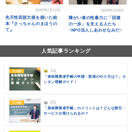
2026年2月13日
2026年2月6日
先天性四肢欠損を描いた絵
障がい者の性暴力に「回復
本『さっちゃんのまほうの
の一歩」を支える人たち
て』
~NPO法人しあわせなみだ~
人気記事ランキング
1
位
その他
「身体障害者手帳の申請・取得のやり方は？」カ
ンタン理解ガイド！
2
位
その他
「身体障害者手帳」のメリットは？どんな割引・
サービスが受けられるの？