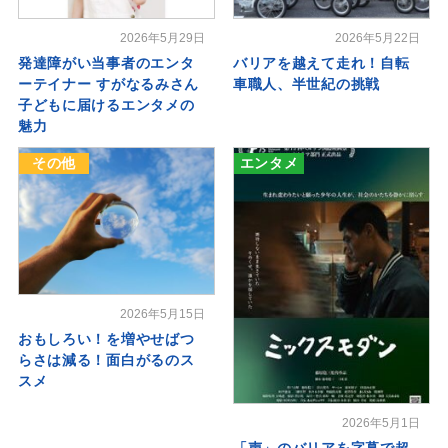
2026年5月29日
2026年5月22日
発達障がい当事者のエンタ
バリアを越えて走れ！自転
ーテイナー すがなるみさん
車職人、半世紀の挑戦
子どもに届けるエンタメの
魅力
その他
エンタメ
2026年5月15日
おもしろい！を増やせばつ
らさは減る！面白がるのス
スメ
2026年5月1日