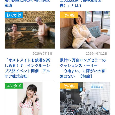
意識
療）」とは？
おでかけ
その他
2026年7月3日
2026年6月12日
「オストメイトも銭湯を楽
累計52万台ロングセラーの
しめる！？」インクルーシ
クッションストーリー
ブ入浴イベント開催 アル
「心地よい」に障がいの有
ケア株式会社
無はない 【前編】
エンタメ
その他