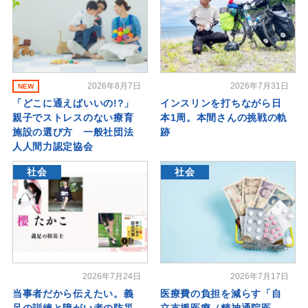
2026年8月7日
2026年7月31日
NEW
「どこに通えばいいの!?」
インスリンを打ちながら日
親子でストレスのない療育
本1周。本間さんの挑戦の軌
施設の選び方 一般社団法
跡
人人間力認定協会
社会
社会
2026年7月24日
2026年7月17日
当事者だから伝えたい。義
医療費の負担を減らす「自
足の訓練と障がい者の防災
立支援医療（精神通院医