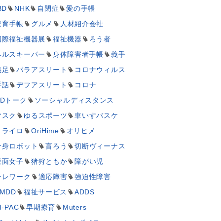
BD
NHK
自閉症
愛の手帳
療育手帳
グルメ
人材紹介会社
国際福祉機器展
福祉機器
ろう者
ヘルスキーパー
身体障害者手帳
義手
義足
パラアスリート
コロナウィルス
手話
デフアスリート
コロナ
UDトーク
ソーシャルディスタンス
マスク
ゆるスポーツ
車いすバスケ
ミライロ
OriHime
オリヒメ
分身ロボット
盲ろう
切断ヴィーナス
仮面女子
猪狩ともか
障がい児
テレワーク
適応障害
強迫性障害
MDD
福祉サービス
ADDS
I-PAC
早期療育
Muters