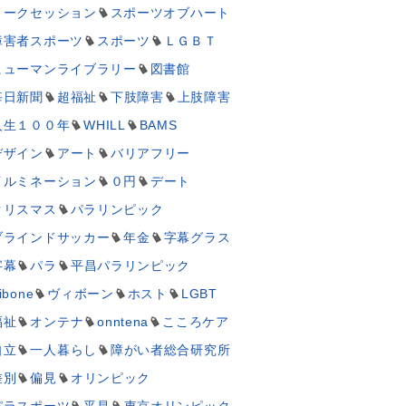
トークセッション
スポーツオブハート
障害者スポーツ
スポーツ
ＬＧＢＴ
ヒューマンライブラリー
図書館
毎日新聞
超福祉
下肢障害
上肢障害
人生１００年
WHILL
BAMS
デザイン
アート
バリアフリー
イルミネーション
０円
デート
クリスマス
パラリンピック
ブラインドサッカー
年金
字幕グラス
字幕
パラ
平昌パラリンピック
ibone
ヴィボーン
ホスト
LGBT
福祉
オンテナ
onntena
こころケア
自立
一人暮らし
障がい者総合研究所
差別
偏見
オリンピック
パラスポーツ
平昌
東京オリンピック