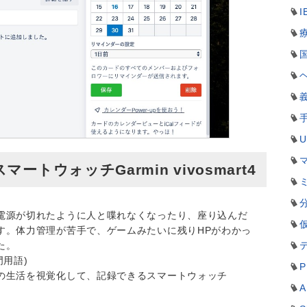
I
トウォッチGarmin vivosmart4
電源が切れたように人と喋れなくなったり、座り込んだ
す。体力管理が苦手で、ゲームみたいに残りHPがわかっ
た。
用語)
P
の生活を視覚化して、記録できるスマートウォッチ
A