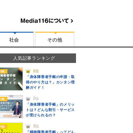
社会
その他
人気記事ランキング
1
位
の他
「身体障害者手帳の申請・取
得のやり方は？」カンタン理
解ガイド！
2
位
の他
「身体障害者手帳」のメリッ
トは？どんな割引・サービス
が受けられるの？
3
位
の他
「精神障害者手帳」ってどん