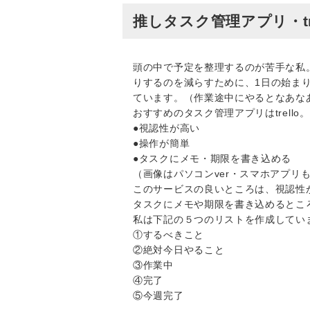
推しタスク管理アプリ・tr
頭の中で予定を整理するのが苦手な私
りするのを減らすために、1日の始ま
ています。（作業途中にやるとなあな
おすすめのタスク管理アプリはtrell
●視認性が高い
●操作が簡単
●タスクにメモ・期限を書き込める
（画像はパソコンver・スマホアプリ
このサービスの良いところは、視認性
タスクにメモや期限を書き込めるとこ
私は下記の５つのリストを作成してい
①するべきこと
②絶対今日やること
③作業中
④完了
⑤今週完了