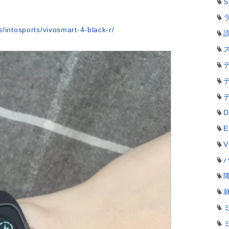
S
ラ
/intosports/vivosmart-4-black-r/
D
E
V