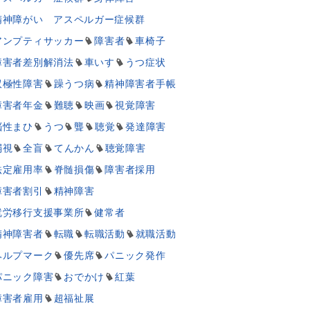
精神障がい アスペルガー症候群
アンプティサッカー
障害者
車椅子
障害者差別解消法
車いす
うつ症状
双極性障害
躁うつ病
精神障害者手帳
障害者年金
難聴
映画
視覚障害
脳性まひ
うつ
聾
聴覚
発達障害
弱視
全盲
てんかん
聴覚障害
法定雇用率
脊髄損傷
障害者採用
障害者割引
精神障害
就労移行支援事業所
健常者
精神障害者
転職
転職活動
就職活動
ヘルプマーク
優先席
パニック発作
パニック障害
おでかけ
紅葉
障害者雇用
超福祉展