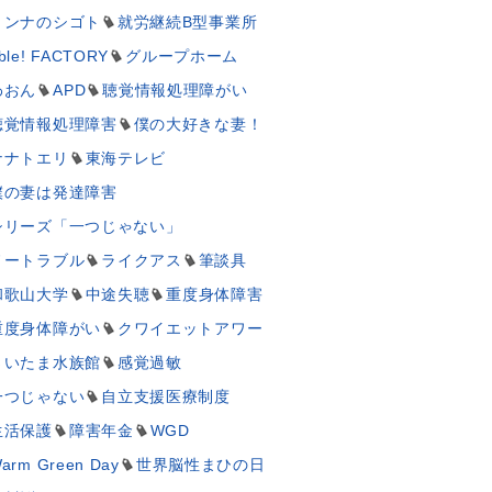
ミンナのシゴト
就労継続B型事業所
ble! FACTORY
グループホーム
わおん
APD
聴覚情報処理障がい
聴覚情報処理障害
僕の大好きな妻！
ナナトエリ
東海テレビ
僕の妻は発達障害
シリーズ「一つじゃない」
ノートラブル
ライクアス
筆談具
和歌山大学
中途失聴
重度身体障害
重度身体障がい
クワイエットアワー
さいたま水族館
感覚過敏
一つじゃない
自立支援医療制度
生活保護
障害年金
WGD
arm Green Day
世界脳性まひの日