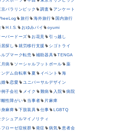
東京パラリンピック
調査
アンケート
heeLog
旅行
海外旅行
国内旅行
旅
H.I.S.
おゆみパイ
oyumi
オーバードーズ
お花見
引っ越し
新居探し
就労移行支援
シゴトライ
ヘルプマーク転売
補助器具
TENGA
五月病
ソーシャルフットボール
薬
タンデム自転車
夏
イベント
海
結婚
恋愛
ユニバーサルデザイン
特例子会社
メイク
難病
入院
病院
解離性障がい
当事者
片麻痺
半身麻痺
下肢装具
仕事
LGBTQ
セクシュアルマイノリティ
ネフローゼ症候群
発症
病気
患者会