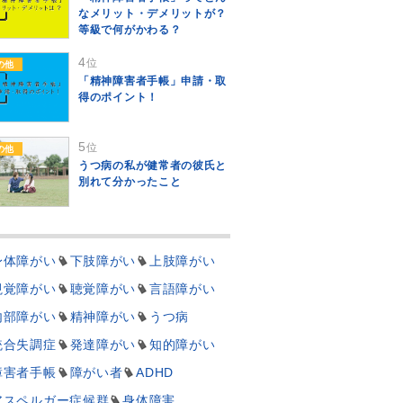
なメリット・デメリットが？
等級で何がかわる？
4
位
の他
「精神障害者手帳」申請・取
得のポイント！
5
位
の他
うつ病の私が健常者の彼氏と
別れて分かったこと
身体障がい
下肢障がい
上肢障がい
視覚障がい
聴覚障がい
言語障がい
内部障がい
精神障がい
うつ病
統合失調症
発達障がい
知的障がい
障害者手帳
障がい者
ADHD
アスペルガー症候群
身体障害