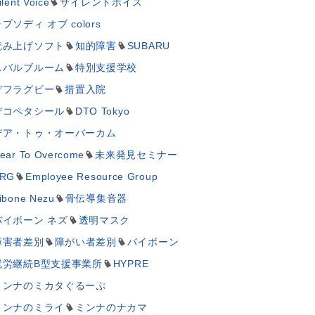
ilent Voice
サイレントボイス
プソディ オブ colors
読み上げソフト
知的障害
SUBARU
スバルブルーム
特別支援学校
デフラグビー
措置入院
デコペタシール
DTO Tokyo
デア・トゥ・オーバーカム
ear To Overcome
未来発見セミナー
RG
Employee Resource Group
ibone Nezu
骨伝導集音器
バイボーン ネズ
透明マスク
障害者差別
障がい者差別
バイボーン
就労継続B型支援事業所
HYPRE
ミンナのミカタぐるーぷ
ミンナのミライ
ミンナのナカマ