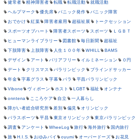
健常者
精神障害者
転職
転職活動
就職活動
ヘルプマーク
優先席
パニック発作
パニック障害
おでかけ
紅葉
障害者雇用
超福祉展
トークセッション
スポーツオブハート
障害者スポーツ
スポーツ
ＬＧＢＴ
ヒューマンライブラリー
図書館
毎日新聞
超福祉
下肢障害
上肢障害
人生１００年
WHILL
BAMS
デザイン
アート
バリアフリー
イルミネーション
０円
デート
クリスマス
パラリンピック
ブラインドサッカー
年金
字幕グラス
字幕
パラ
平昌パラリンピック
Vibone
ヴィボーン
ホスト
LGBT
福祉
オンテナ
onntena
こころケア
自立
一人暮らし
障がい者総合研究所
差別
偏見
オリンピック
パラスポーツ
平昌
東京オリンピック
東京パラリンピック
調査
アンケート
WheeLog
旅行
海外旅行
国内旅行
旅
H.I.S.
おゆみパイ
oyumi
オーバードーズ
お花見