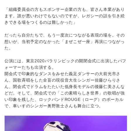
「組織委員会の方もスポンサー企業の方も、皆さん本業があり
ます。誰が悪いわけでもないのですが、レガシーの話を引き続
きできる場をつくるのは難しかった」
だったら自分たちで、もう一度次につながる表現の場を。その
想いが、当初予定のなかった「まぜこぜ一座」再演につながっ
た。
公演には、東京2020パラリンピックの開閉会式に出演したパフ
ォーマーたちも出演する。
開会式で印象的なダンスをみせた義足ダンサーの大前光市さ
ん、国歌斉唱をした全盲の現役音大生シンガー佐藤ひらりさ
ん、閉会式でドラムをたたいた低身長モデルの後藤仁美さんな
どだ。そして、閉会式での「この素晴らしき世界」の歌唱が強
い印象を残した、ロックバンドROUGE（ローグ）のボーカル
で、車いすのシンガー奥野敦士さんも舞台に立つ。