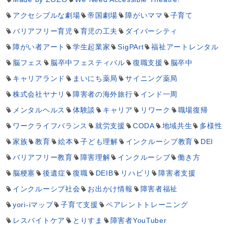
アクセシブルな劇場
帝国劇場
障がいママ
子育て
バリアフリー育児
育児の工夫
ダイバーシティ
障がい者アート
学生起業家
SigPArt
福祉アートレンタル
脳フェス
脳卒中フェスティバル
復職支援
脳卒中
キャリアランド
まいにち薬局
サイニング薬局
株式会社ヤナリ
障害者の海外旅行
インド一周
メンタルヘルス
体験談
キャリア
リワーク
職場復帰
ワークライフバランス
就労支援
CODA
地域共生
多様性
家族
教育
絵本
子ども理解
インクルーシブ教育
DEI
バリアフリー教育
障害理解
インクルーシブ
働き方
脳梗塞
後遺症
復職
DEIB
リハビリ
障害者支援
インクルーシブ社会
お出かけ情報
障害者福祉
yori-iマップ
子育て支援
ペアレントトレーニング
レスパイトケア
とりすま
障害者YouTuber