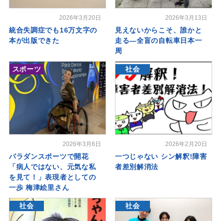
2026年3月20日
2026年3月13日
統合失調症でも16万文字の
見えないからこそ、誰かと
本が出版できた
走る―全盲の自転車日本一
周
スポーツ
社会
2026年3月6日
2026年2月20日
パラダンスポーツで開花
一つじゃない シン解釈!障害
「病人ではない、元気な私
者差別解消法
を見て！」表現者としての
一歩 梅津絵里さん
社会
社会