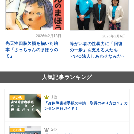
2026年2月13日
2026年2月6日
先天性四肢欠損を描いた絵
障がい者の性暴力に「回復
本『さっちゃんのまほうの
の一歩」を支える人たち
て』
~NPO法人しあわせなみだ~
人気記事ランキング
1
位
その他
「身体障害者手帳の申請・取得のやり方は？」カ
ンタン理解ガイド！
2
位
その他