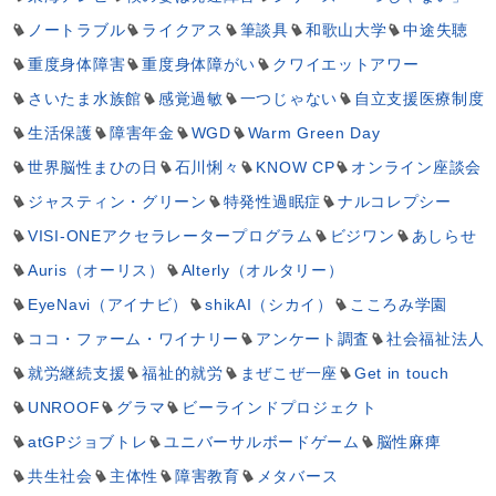
ノートラブル
ライクアス
筆談具
和歌山大学
中途失聴
重度身体障害
重度身体障がい
クワイエットアワー
さいたま水族館
感覚過敏
一つじゃない
自立支援医療制度
生活保護
障害年金
WGD
Warm Green Day
世界脳性まひの日
石川悧々
KNOW CP
オンライン座談会
ジャスティン・グリーン
特発性過眠症
ナルコレプシー
VISI-ONEアクセラレータープログラム
ビジワン
あしらせ
Auris（オーリス）
Alterly（オルタリー）
EyeNavi（アイナビ）
shikAI（シカイ）
こころみ学園
ココ・ファーム・ワイナリー
アンケート調査
社会福祉法人
就労継続支援
福祉的就労
まぜこぜ一座
Get in touch
UNROOF
グラマ
ビーラインドプロジェクト
atGPジョブトレ
ユニバーサルボードゲーム
脳性麻痺
共生社会
主体性
障害教育
メタバース