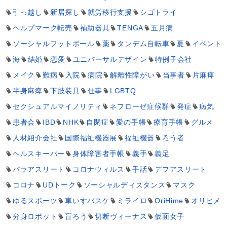
引っ越し
新居探し
就労移行支援
シゴトライ
ヘルプマーク転売
補助器具
TENGA
五月病
ソーシャルフットボール
薬
タンデム自転車
夏
イベント
海
結婚
恋愛
ユニバーサルデザイン
特例子会社
メイク
難病
入院
病院
解離性障がい
当事者
片麻痺
半身麻痺
下肢装具
仕事
LGBTQ
セクシュアルマイノリティ
ネフローゼ症候群
発症
病気
患者会
IBD
NHK
自閉症
愛の手帳
療育手帳
グルメ
人材紹介会社
国際福祉機器展
福祉機器
ろう者
ヘルスキーパー
身体障害者手帳
義手
義足
パラアスリート
コロナウィルス
手話
デフアスリート
コロナ
UDトーク
ソーシャルディスタンス
マスク
ゆるスポーツ
車いすバスケ
ミライロ
OriHime
オリヒメ
分身ロボット
盲ろう
切断ヴィーナス
仮面女子