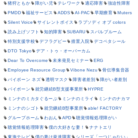
猪狩ともか
障がい児
テレワーク
適応障害
強迫性障害
PMDD
福祉サービス
ADDS
AI-PAC
早期療育
Muters
Silent Voice
サイレントボイス
ラプソディ オブ colors
読み上げソフト
知的障害
SUBARU
スバルブルーム
特別支援学校
デフラグビー
措置入院
デコペタシール
DTO Tokyo
デア・トゥ・オーバーカム
Dear To Overcome
未来発見セミナー
ERG
Employee Resource Group
Vibone Nezu
骨伝導集音器
バイボーン ネズ
透明マスク
障害者差別
障がい者差別
バイボーン
就労継続B型支援事業所
HYPRE
ミンナのミカタぐるーぷ
ミンナのミライ
ミンナのナカマ
ミンナのシゴト
就労継続B型事業所
able! FACTORY
グループホーム
わおん
APD
聴覚情報処理障がい
聴覚情報処理障害
僕の大好きな妻！
ナナトエリ
東海テレビ
僕の妻は発達障害
シリーズ「一つじゃない」