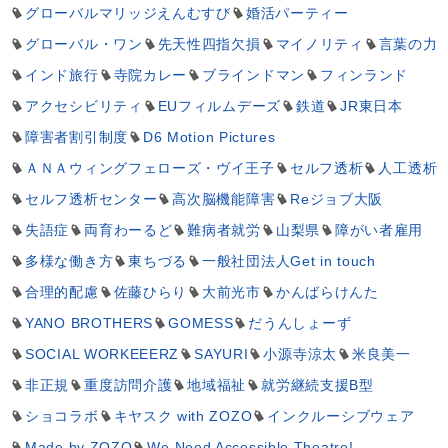
グローバルマリッジえんむすび
婚活パーティー
グローバル・ワン
先天性四指欠損
マイノリティ
言葉の力
インド旅行
寺院カレー
ブラインドマン
フィンランド
アクセシビリティ
EUフィルムデーズ
鉄道
JR東日本
障害者割引制度
D6 Motion Pictures
ＡＮＡウィングフェローズ・ヴイ王子
セルフ透析
人工透析
セルフ透析センター
高次脳機能障害
Reジョブ大阪
失語症
両育わーるど
難病者就労
山梨県
障がい者雇用
多様な働き方
東ちづる
一般社団法人Get in touch
合理的配慮
佐藤ひらり
大前光市
かんばらけんた
YANO BROTHERS
GOMESS
だうんしょーず
SOCIAL WORKEEERZ
SAYURI
小源寺涼太
米良美一
非正規
重度訪問介護
地域福祉
就労継続支援B型
ショコラボ
キヤスク with ZOZO
インクルーシブウェア
Made by ZOZO
We Need Accessible Theatre!