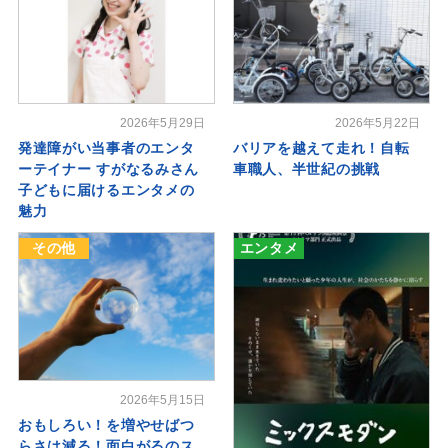
2026年5月29日
2026年5月22日
発達障がい当事者のエンタ
バリアを越えて走れ！自転
ーテイナー すがなるみさん
車職人、半世紀の挑戦
子どもに届けるエンタメの
魅力
その他
エンタメ
2026年5月15日
おもしろい！を増やせばつ
らさは減る！面白がるのス