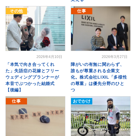
その他
仕事
2026年4月10日
2026年3月27日
「本気で向き合ってくれ
障がいの有無に関わらず、
た」失語症の花嫁とフリー
誰もが尊重される企業文
ウェディングプランナーが
化。株式会社LIXIL「多様性
本音でぶつかった結婚式
の尊重」は優先分野のひと
【後編】
つ
仕事
おでかけ