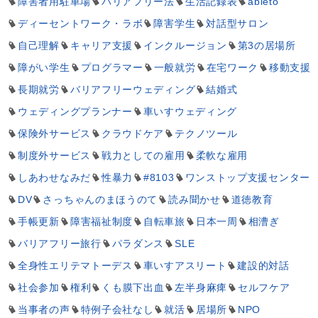
障害者用駐車場
バリアフリー法
生活記録表
ableto
ディーセントワーク・ラボ
障害学生
対話型サロン
自己理解
キャリア支援
インクルージョン
第3の居場所
障がい学生
プログラマー
一般就労
在宅ワーク
移動支援
長期就労
バリアフリーウェディング
結婚式
ウェディングプランナー
車いすウェディング
保険外サービス
クラウドケア
テクノツール
制度外サービス
戦力としての雇用
柔軟な雇用
しあわせなみだ
性暴力
#8103
ワンストップ支援センター
DV
さっちゃんのまほうのて
読み聞かせ
道徳教育
手帳更新
障害福祉制度
自転車旅
日本一周
相漕ぎ
バリアフリー旅行
パラダンス
SLE
全身性エリテマトーデス
車いすアスリート
建設的対話
社会参加
権利
くも膜下出血
左半身麻痺
セルフケア
当事者の声
特例子会社なし
就活
居場所
NPO