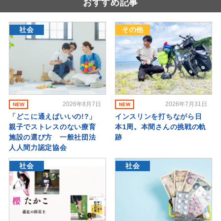
おすすめ記事
社会
その他
2026年8月7日
2026年7月31日
NEW
NEW
「どこに通えばいいの!?」
インスリンを打ちながら日
親子でストレスのない療育
本1周。本間さんの挑戦の軌
施設の選び方 一般社団法
跡
人人間力認定協会
社会
社会