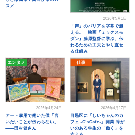
スメ
2026年5月1日
「声」のバリアを字幕で超
える。 映画『ミックスモ
ダン』藤原監督に学ぶ、伝
わるための工夫とやり直せ
る仕組み
エンタメ
仕事
2026年4月24日
2026年4月17日
アート雇用で働いた僕「言
目黒区に「しいちゃんのカ
いたいことが伝わらない」
フェ -C’sCafe-」開業 障が
――田村健さん
いのある学生の「働く」を
支える