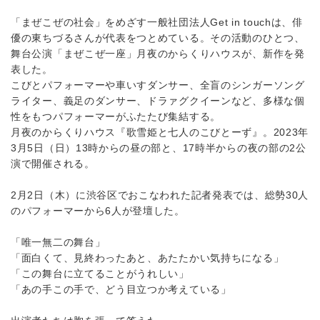
「まぜこぜの社会」をめざす一般社団法人Get in touchは、俳
優の東ちづるさんが代表をつとめている。その活動のひとつ、
舞台公演「まぜこぜ一座」月夜のからくりハウスが、新作を発
表した。
こびとパフォーマーや車いすダンサー、全盲のシンガーソング
ライター、義足のダンサー、ドラァグクイーンなど、多様な個
性をもつパフォーマーがふたたび集結する。
月夜のからくりハウス『歌雪姫と七人のこびとーず』。2023年
3月5日（日）13時からの昼の部と、17時半からの夜の部の2公
演で開催される。
2月2日（木）に渋谷区でおこなわれた記者発表では、総勢30人
のパフォーマーから6人が登壇した。
「唯一無二の舞台」
「面白くて、見終わったあと、あたたかい気持ちになる」
「この舞台に立てることがうれしい」
「あの手この手で、どう目立つか考えている」