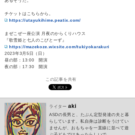
あるそうだ。
チケットはこちらから。
https://utayukihime.peatix.com/
まぜこぜ一座公演 月夜のからくりハウス
『歌雪姫と七人のこびとーず』
https://mazekoze.wixsite.com/tukiyokarakuri
2023年3月5日（日）
昼の部：13:00 開演
夜の部：17:30 開演
この記事を共有
aki
ライター
ASDの長男と、たぶん定型発達の夫と暮
らしています。私自身は診断をうけてい
ませんが、おもちゃを一直線に並べて遊
ぶ子どもではあったらしいで