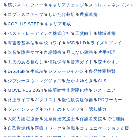
筋ジストロフィー
キャリアチェンジ
ストレスマネジメント
コプラスステップ
しいたけ栽培
農福連携
COPLUS STEP
キャリア形成
ベストトレーディング株式会社
工賃向上
地域連携
障害者基本法
学校コワイ
ASD
LD
ライズ＆プレイ
吃音
障害ママ
言語障害
見えない障害
片手料理
工夫のある暮らし
情報保障
音声ガイド
森田かずよ
Droptalk
生成AI
ジプシージャパン
多発性嚢胞腎
ジプシースウィングジャズ
たか＆ゆうき
ALS
MOVE FES.2024
筋萎縮性側索硬化症
ジストニア
路上ライブ
ギタリスト
慢性疲労症候群
RDワーカー
ブレインフォグ
わたしのトリセツ
非認知能力
人間力認定協会
児童発達支援士
保護者支援
特性理解
自己肯定感
医療リワーク
休職
コミュニケーション支援