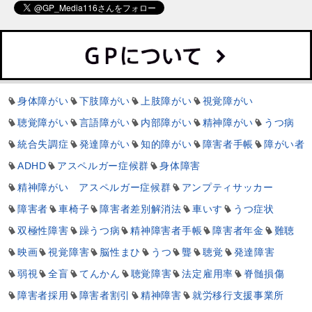
身体障がい
下肢障がい
上肢障がい
視覚障がい
聴覚障がい
言語障がい
内部障がい
精神障がい
うつ病
統合失調症
発達障がい
知的障がい
障害者手帳
障がい者
ADHD
アスペルガー症候群
身体障害
精神障がい アスペルガー症候群
アンプティサッカー
障害者
車椅子
障害者差別解消法
車いす
うつ症状
双極性障害
躁うつ病
精神障害者手帳
障害者年金
難聴
映画
視覚障害
脳性まひ
うつ
聾
聴覚
発達障害
弱視
全盲
てんかん
聴覚障害
法定雇用率
脊髄損傷
障害者採用
障害者割引
精神障害
就労移行支援事業所