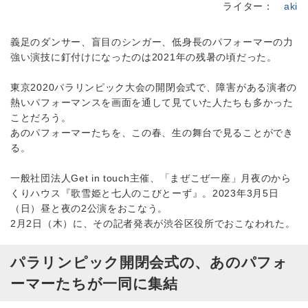
ライター：
aki
義足のダンサー、盲目のシンガー、低身長のパフォーマーの力
強い演技に釘付けになったのは2021年の残暑の頃だった。
東京2020パラリンピック大会の開閉会式で、障害がある演者の
熱いパフォーマンスを画面を通して見ていた人たちも多かった
ことだろう。
あのパフォーマーたちを、この春、生の舞台で見ることができ
る。
一般社団法人Get in touch主催、「まぜこぜ一座」月夜のから
くりハウス『歌雪姫と七人のこびとーず』。2023年3月5日
（日）昼と夜の2公演をおこなう。
2月2日（木）に、その記者発表が渋谷区役所でおこなわれた。
パラリンピック開閉会式の、あのパフォ
ーマーたちが一同に集結