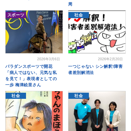
周
スポーツ
社会
2026年3月6日
2026年2月20日
パラダンスポーツで開花
一つじゃない シン解釈!障害
「病人ではない、元気な私
者差別解消法
を見て！」表現者としての
一歩 梅津絵里さん
社会
社会