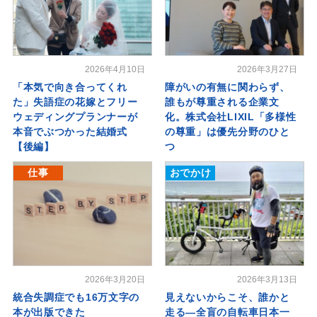
2026年4月10日
2026年3月27日
「本気で向き合ってくれ
障がいの有無に関わらず、
た」失語症の花嫁とフリー
誰もが尊重される企業文
ウェディングプランナーが
化。株式会社LIXIL「多様性
本音でぶつかった結婚式
の尊重」は優先分野のひと
【後編】
つ
仕事
おでかけ
2026年3月20日
2026年3月13日
統合失調症でも16万文字の
見えないからこそ、誰かと
本が出版できた
走る―全盲の自転車日本一