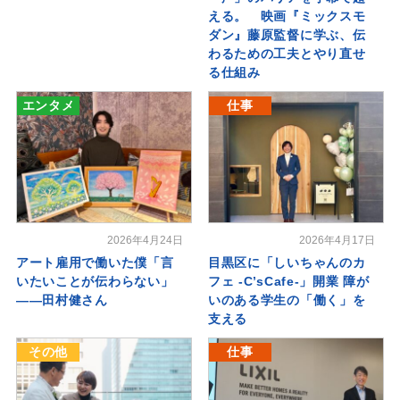
える。 映画『ミックスモ
ダン』藤原監督に学ぶ、伝
わるための工夫とやり直せ
る仕組み
エンタメ
仕事
2026年4月24日
2026年4月17日
アート雇用で働いた僕「言
目黒区に「しいちゃんのカ
いたいことが伝わらない」
フェ -C’sCafe-」開業 障が
――田村健さん
いのある学生の「働く」を
支える
その他
仕事