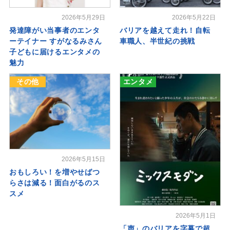
2026年5月29日
2026年5月22日
発達障がい当事者のエンタ
バリアを越えて走れ！自転
ーテイナー すがなるみさん
車職人、半世紀の挑戦
子どもに届けるエンタメの
魅力
その他
エンタメ
2026年5月15日
おもしろい！を増やせばつ
らさは減る！面白がるのス
スメ
2026年5月1日
「声」のバリアを字幕で超