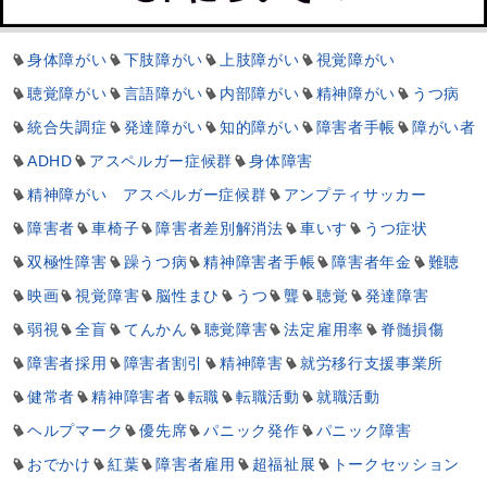
身体障がい
下肢障がい
上肢障がい
視覚障がい
聴覚障がい
言語障がい
内部障がい
精神障がい
うつ病
統合失調症
発達障がい
知的障がい
障害者手帳
障がい者
ADHD
アスペルガー症候群
身体障害
精神障がい アスペルガー症候群
アンプティサッカー
障害者
車椅子
障害者差別解消法
車いす
うつ症状
双極性障害
躁うつ病
精神障害者手帳
障害者年金
難聴
映画
視覚障害
脳性まひ
うつ
聾
聴覚
発達障害
弱視
全盲
てんかん
聴覚障害
法定雇用率
脊髄損傷
障害者採用
障害者割引
精神障害
就労移行支援事業所
健常者
精神障害者
転職
転職活動
就職活動
ヘルプマーク
優先席
パニック発作
パニック障害
おでかけ
紅葉
障害者雇用
超福祉展
トークセッション