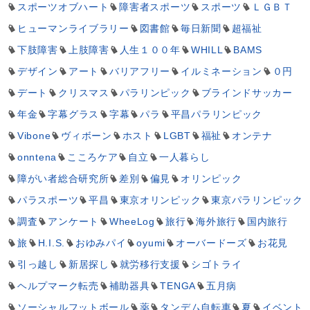
スポーツオブハート
障害者スポーツ
スポーツ
ＬＧＢＴ
ヒューマンライブラリー
図書館
毎日新聞
超福祉
下肢障害
上肢障害
人生１００年
WHILL
BAMS
デザイン
アート
バリアフリー
イルミネーション
０円
デート
クリスマス
パラリンピック
ブラインドサッカー
年金
字幕グラス
字幕
パラ
平昌パラリンピック
Vibone
ヴィボーン
ホスト
LGBT
福祉
オンテナ
onntena
こころケア
自立
一人暮らし
障がい者総合研究所
差別
偏見
オリンピック
パラスポーツ
平昌
東京オリンピック
東京パラリンピック
調査
アンケート
WheeLog
旅行
海外旅行
国内旅行
旅
H.I.S.
おゆみパイ
oyumi
オーバードーズ
お花見
引っ越し
新居探し
就労移行支援
シゴトライ
ヘルプマーク転売
補助器具
TENGA
五月病
ソーシャルフットボール
薬
タンデム自転車
夏
イベント