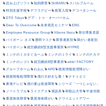
読み上げソフト
知的障害
SUBARU
スバルブルーム
特別支援学校
デフラグビー
措置入院
デコペタシール
DTO Tokyo
デア・トゥ・オーバーカム
Dear To Overcome
未来発見セミナー
ERG
Employee Resource Group
Vibone Nezu
骨伝導集音器
バイボーン ネズ
透明マスク
障害者差別
障がい者差別
バイボーン
就労継続B型支援事業所
HYPRE
ミンナのミカタぐるーぷ
ミンナのミライ
ミンナのナカマ
ミンナのシゴト
就労継続B型事業所
able! FACTORY
グループホーム
わおん
APD
聴覚情報処理障がい
聴覚情報処理障害
僕の大好きな妻！
ナナトエリ
東海テレビ
僕の妻は発達障害
シリーズ「一つじゃない」
ノートラブル
ライクアス
筆談具
和歌山大学
中途失聴
重度身体障害
重度身体障がい
クワイエットアワー
さいたま水族館
感覚過敏
一つじゃない
自立支援医療制度