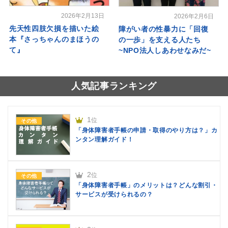
2026年2月13日
2026年2月6日
先天性四肢欠損を描いた絵
障がい者の性暴力に「回復
本『さっちゃんのまほうの
の一歩」を支える人たち
て』
~NPO法人しあわせなみだ~
人気記事ランキング
1
位
その他
「身体障害者手帳の申請・取得のやり方は？」カ
ンタン理解ガイド！
2
位
その他
「身体障害者手帳」のメリットは？どんな割引・
サービスが受けられるの？