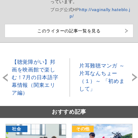
っています。
ブログ
公式HP
http://vaginally.hateblo.j
p/
このライターの記事一覧を見る
【聴覚障がい】邦
片耳難聴マンガ ～
画を映画館で楽し
片耳なんちょー
む！7月の日本語字
（１）～ 「初めま
幕情報（関東エリ
して」
ア編）
おすすめ記事
社会
その他