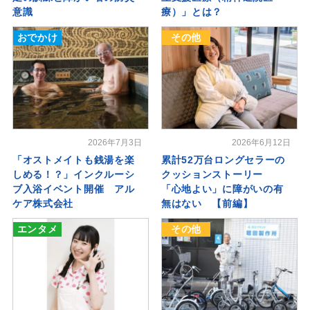
意識
療）」とは？
おでかけ
その他
2026年7月3日
2026年6月12日
「オストメイトも銭湯を楽
累計52万台ロングセラーの
しめる！？」インクルーシ
クッションストーリー
ブ入浴イベント開催 アル
「心地よい」に障がいの有
ケア株式会社
無はない 【前編】
エンタメ
その他