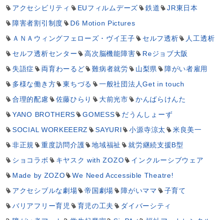
アクセシビリティ
EUフィルムデーズ
鉄道
JR東日本
障害者割引制度
D6 Motion Pictures
ＡＮＡウィングフェローズ・ヴイ王子
セルフ透析
人工透析
セルフ透析センター
高次脳機能障害
Reジョブ大阪
失語症
両育わーるど
難病者就労
山梨県
障がい者雇用
多様な働き方
東ちづる
一般社団法人Get in touch
合理的配慮
佐藤ひらり
大前光市
かんばらけんた
YANO BROTHERS
GOMESS
だうんしょーず
SOCIAL WORKEEERZ
SAYURI
小源寺涼太
米良美一
非正規
重度訪問介護
地域福祉
就労継続支援B型
ショコラボ
キヤスク with ZOZO
インクルーシブウェア
Made by ZOZO
We Need Accessible Theatre!
アクセシブルな劇場
帝国劇場
障がいママ
子育て
バリアフリー育児
育児の工夫
ダイバーシティ