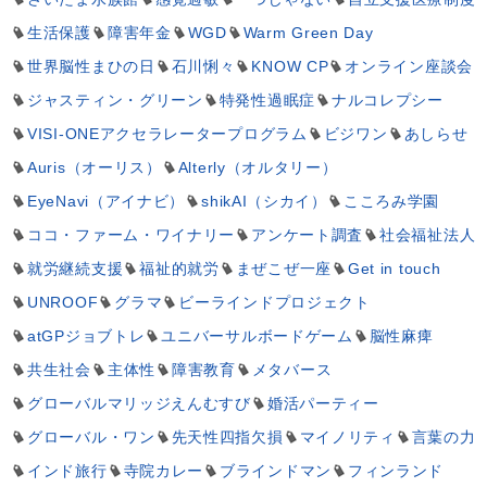
生活保護
障害年金
WGD
Warm Green Day
世界脳性まひの日
石川悧々
KNOW CP
オンライン座談会
ジャスティン・グリーン
特発性過眠症
ナルコレプシー
VISI-ONEアクセラレータープログラム
ビジワン
あしらせ
Auris（オーリス）
Alterly（オルタリー）
EyeNavi（アイナビ）
shikAI（シカイ）
こころみ学園
ココ・ファーム・ワイナリー
アンケート調査
社会福祉法人
就労継続支援
福祉的就労
まぜこぜ一座
Get in touch
UNROOF
グラマ
ビーラインドプロジェクト
atGPジョブトレ
ユニバーサルボードゲーム
脳性麻痺
共生社会
主体性
障害教育
メタバース
グローバルマリッジえんむすび
婚活パーティー
グローバル・ワン
先天性四指欠損
マイノリティ
言葉の力
インド旅行
寺院カレー
ブラインドマン
フィンランド