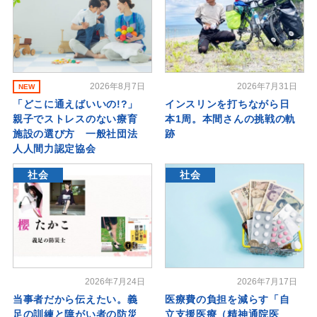
2026年8月7日
2026年7月31日
NEW
「どこに通えばいいの!?」
インスリンを打ちながら日
親子でストレスのない療育
本1周。本間さんの挑戦の軌
施設の選び方 一般社団法
跡
人人間力認定協会
社会
社会
2026年7月24日
2026年7月17日
当事者だから伝えたい。義
医療費の負担を減らす「自
足の訓練と障がい者の防災
立支援医療（精神通院医