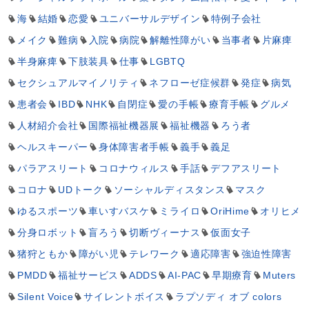
海
結婚
恋愛
ユニバーサルデザイン
特例子会社
メイク
難病
入院
病院
解離性障がい
当事者
片麻痺
半身麻痺
下肢装具
仕事
LGBTQ
セクシュアルマイノリティ
ネフローゼ症候群
発症
病気
患者会
IBD
NHK
自閉症
愛の手帳
療育手帳
グルメ
人材紹介会社
国際福祉機器展
福祉機器
ろう者
ヘルスキーパー
身体障害者手帳
義手
義足
パラアスリート
コロナウィルス
手話
デフアスリート
コロナ
UDトーク
ソーシャルディスタンス
マスク
ゆるスポーツ
車いすバスケ
ミライロ
OriHime
オリヒメ
分身ロボット
盲ろう
切断ヴィーナス
仮面女子
猪狩ともか
障がい児
テレワーク
適応障害
強迫性障害
PMDD
福祉サービス
ADDS
AI-PAC
早期療育
Muters
Silent Voice
サイレントボイス
ラプソディ オブ colors