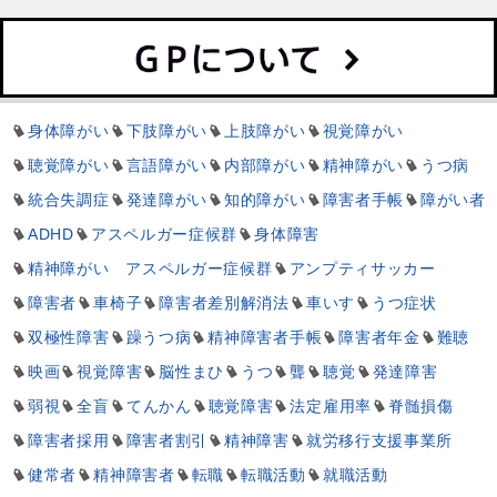
身体障がい
下肢障がい
上肢障がい
視覚障がい
聴覚障がい
言語障がい
内部障がい
精神障がい
うつ病
統合失調症
発達障がい
知的障がい
障害者手帳
障がい者
ADHD
アスペルガー症候群
身体障害
精神障がい アスペルガー症候群
アンプティサッカー
障害者
車椅子
障害者差別解消法
車いす
うつ症状
双極性障害
躁うつ病
精神障害者手帳
障害者年金
難聴
映画
視覚障害
脳性まひ
うつ
聾
聴覚
発達障害
弱視
全盲
てんかん
聴覚障害
法定雇用率
脊髄損傷
障害者採用
障害者割引
精神障害
就労移行支援事業所
健常者
精神障害者
転職
転職活動
就職活動