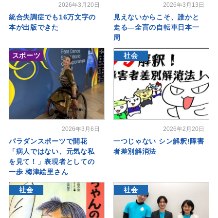
2026年3月20日
2026年3月13日
統合失調症でも16万文字の
見えないからこそ、誰かと
本が出版できた
走る―全盲の自転車日本一
周
スポーツ
社会
2026年3月6日
2026年2月20日
パラダンスポーツで開花
一つじゃない シン解釈!障害
「病人ではない、元気な私
者差別解消法
を見て！」表現者としての
一歩 梅津絵里さん
社会
社会