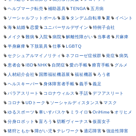
ヘルプマーク転売
補助器具
TENGA
五月病
ソーシャルフットボール
薬
タンデム自転車
夏
イベント
海
結婚
恋愛
ユニバーサルデザイン
特例子会社
メイク
難病
入院
病院
解離性障がい
当事者
片麻痺
半身麻痺
下肢装具
仕事
LGBTQ
セクシュアルマイノリティ
ネフローゼ症候群
発症
病気
患者会
IBD
NHK
自閉症
愛の手帳
療育手帳
グルメ
人材紹介会社
国際福祉機器展
福祉機器
ろう者
ヘルスキーパー
身体障害者手帳
義手
義足
パラアスリート
コロナウィルス
手話
デフアスリート
コロナ
UDトーク
ソーシャルディスタンス
マスク
ゆるスポーツ
車いすバスケ
ミライロ
OriHime
オリヒメ
分身ロボット
盲ろう
切断ヴィーナス
仮面女子
猪狩ともか
障がい児
テレワーク
適応障害
強迫性障害