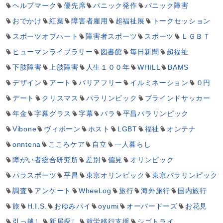
ヘルプマーク
優先席
パニック発作
パニック障害
おでかけ
紅葉
障害者雇用
超福祉展
トークセッション
スポーツオブハート
障害者スポーツ
スポーツ
ＬＧＢＴ
ヒューマンライブラリー
図書館
毎日新聞
超福祉
下肢障害
上肢障害
人生１００年
WHILL
BAMS
デザイン
アート
バリアフリー
イルミネーション
０円
デート
クリスマス
パラリンピック
ブラインドサッカー
年金
字幕グラス
字幕
パラ
平昌パラリンピック
Vibone
ヴィボーン
ホスト
LGBT
福祉
オンテナ
onntena
こころケア
自立
一人暮らし
障がい者総合研究所
差別
偏見
オリンピック
パラスポーツ
平昌
東京オリンピック
東京パラリンピック
調査
アンケート
WheeLog
旅行
海外旅行
国内旅行
旅
H.I.S.
おゆみパイ
oyumi
オーバードーズ
お花見
引っ越し
新居探し
就労移行支援
シゴトライ