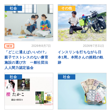
社会
その他
2026年8月7日
2026年7月31日
NEW
「どこに通えばいいの!?」
インスリンを打ちながら日
親子でストレスのない療育
本1周。本間さんの挑戦の軌
施設の選び方 一般社団法
跡
人人間力認定協会
社会
社会