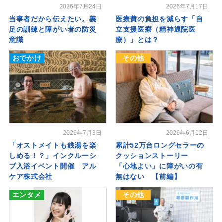
2026年7月24日
2026年7月17日
当事者だから伝えたい。義
医療費の負担を減らす「自
足の訓練と障がい者の防災
立支援医療（精神通院医
意識
療）」とは？
おでかけ
その他
2026年7月3日
2026年6月12日
「オストメイトも銭湯を楽
累計52万台ロングセラーの
しめる！？」インクルーシ
クッションストーリー
ブ入浴イベント開催 アル
「心地よい」に障がいの有
ケア株式会社
無はない 【前編】
エンタメ
その他