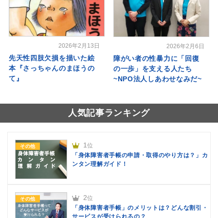
2026年2月13日
2026年2月6日
先天性四肢欠損を描いた絵
障がい者の性暴力に「回復
本『さっちゃんのまほうの
の一歩」を支える人たち
て』
~NPO法人しあわせなみだ~
人気記事ランキング
1
位
その他
「身体障害者手帳の申請・取得のやり方は？」カ
ンタン理解ガイド！
2
位
その他
「身体障害者手帳」のメリットは？どんな割引・
サービスが受けられるの？