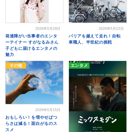
2026年5月29日
2026年5月22日
発達障がい当事者のエンタ
バリアを越えて走れ！自転
ーテイナー すがなるみさん
車職人、半世紀の挑戦
子どもに届けるエンタメの
魅力
その他
エンタメ
2026年5月15日
おもしろい！を増やせばつ
らさは減る！面白がるのス
スメ