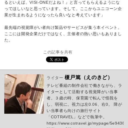
るといえば、VISI-ONEだよね！』と言ってもらえるようにな
ってほしいなと思っています。そして、ここからユニコーン企
業が生まれるようになったら良いなと考えています」
最先端の視覚障がい者向け製品やサービスが集う本イベント。
ここには開発企業だけではなく、主催者の熱い思いもありまし
た。
この記事を共有
榎戸篤（えのきど）
ライター
テレビ番組の制作会社で働きながら、ラ
イターとして活動する視覚障がい当事
者。３歳の時、保育園で転んで怪我を
し、弱視に。視力は左0.06、右0。 障が
い当事者ら向けの旅行サイト
「COTRAVEL」などで執筆中。
https://www.cotravel.jp/mypage/5e9438b