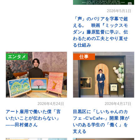
2026年5月1日
「声」のバリアを字幕で超
える。 映画『ミックスモ
ダン』藤原監督に学ぶ、伝
わるための工夫とやり直せ
る仕組み
エンタメ
仕事
2026年4月24日
2026年4月17日
アート雇用で働いた僕「言
目黒区に「しいちゃんのカ
いたいことが伝わらない」
フェ -C’sCafe-」開業 障が
――田村健さん
いのある学生の「働く」を
支える