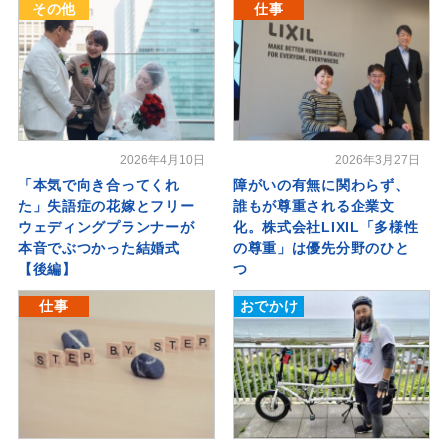
その他
仕事
2026年4月10日
2026年3月27日
「本気で向き合ってくれ
障がいの有無に関わらず、
た」失語症の花嫁とフリー
誰もが尊重される企業文
ウェディングプランナーが
化。株式会社LIXIL「多様性
本音でぶつかった結婚式
の尊重」は優先分野のひと
【後編】
つ
仕事
おでかけ