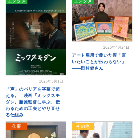
エンタメ
エンタメ
2026年4月24日
アート雇用で働いた僕「言
いたいことが伝わらない」
――田村健さん
2026年5月1日
「声」のバリアを字幕で超
える。 映画『ミックスモ
ダン』藤原監督に学ぶ、伝
わるための工夫とやり直せ
る仕組み
仕事
その他