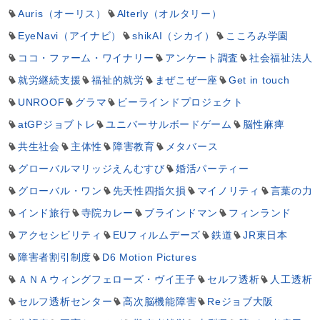
Auris（オーリス）
Alterly（オルタリー）
EyeNavi（アイナビ）
shikAI（シカイ）
こころみ学園
ココ・ファーム・ワイナリー
アンケート調査
社会福祉法人
就労継続支援
福祉的就労
まぜこぜ一座
Get in touch
UNROOF
グラマ
ビーラインドプロジェクト
atGPジョブトレ
ユニバーサルボードゲーム
脳性麻痺
共生社会
主体性
障害教育
メタバース
グローバルマリッジえんむすび
婚活パーティー
グローバル・ワン
先天性四指欠損
マイノリティ
言葉の力
インド旅行
寺院カレー
ブラインドマン
フィンランド
アクセシビリティ
EUフィルムデーズ
鉄道
JR東日本
障害者割引制度
D6 Motion Pictures
ＡＮＡウィングフェローズ・ヴイ王子
セルフ透析
人工透析
セルフ透析センター
高次脳機能障害
Reジョブ大阪