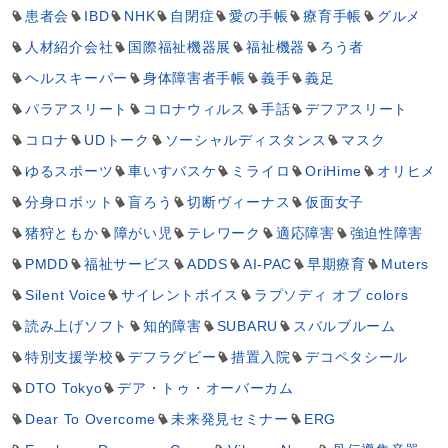
患者会
IBD
NHK
自閉症
愛の手帳
療育手帳
グルメ
人材紹介会社
国際福祉機器展
福祉機器
ろう者
ヘルスキーパー
身体障害者手帳
義手
義足
パラアスリート
コロナウィルス
手話
デフアスリート
コロナ
UDトーク
ソーシャルディスタンス
マスク
ゆるスポーツ
車いすバスケ
ミライロ
OriHime
オリヒメ
分身ロボット
盲ろう
切断ヴィーナス
仮面女子
猪狩ともか
障がい児
テレワーク
適応障害
強迫性障害
PMDD
福祉サービス
ADDS
AI-PAC
早期療育
Muters
Silent Voice
サイレントボイス
ラプソディ オブ colors
読み上げソフト
知的障害
SUBARU
スバルブルーム
特別支援学校
デフラグビー
措置入院
デコペタシール
DTO Tokyo
デア・トゥ・オーバーカム
Dear To Overcome
未来発見セミナー
ERG