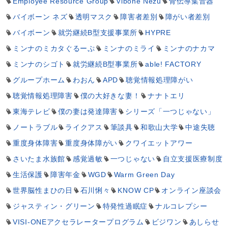
Employee Resource Group
Vibone Nezu
骨伝導集音器
バイボーン ネズ
透明マスク
障害者差別
障がい者差別
バイボーン
就労継続B型支援事業所
HYPRE
ミンナのミカタぐるーぷ
ミンナのミライ
ミンナのナカマ
ミンナのシゴト
就労継続B型事業所
able! FACTORY
グループホーム
わおん
APD
聴覚情報処理障がい
聴覚情報処理障害
僕の大好きな妻！
ナナトエリ
東海テレビ
僕の妻は発達障害
シリーズ「一つじゃない」
ノートラブル
ライクアス
筆談具
和歌山大学
中途失聴
重度身体障害
重度身体障がい
クワイエットアワー
さいたま水族館
感覚過敏
一つじゃない
自立支援医療制度
生活保護
障害年金
WGD
Warm Green Day
世界脳性まひの日
石川悧々
KNOW CP
オンライン座談会
ジャスティン・グリーン
特発性過眠症
ナルコレプシー
VISI-ONEアクセラレータープログラム
ビジワン
あしらせ