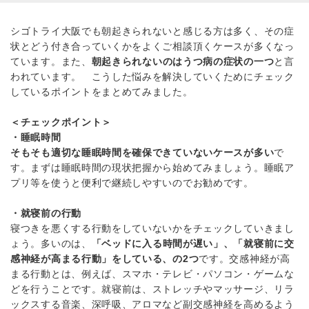
シゴトライ大阪でも朝起きられないと感じる方は多く、その症
状とどう付き合っていくかをよくご相談頂くケースが多くなっ
ています。また、
朝起きられないのはうつ病の症状の一つ
と言
われています。 こうした悩みを解決していくためにチェック
しているポイントをまとめてみました。
＜チェックポイント＞
・睡眠時間
そもそも適切な睡眠時間を確保できていないケースが多い
で
す。まずは睡眠時間の現状把握から始めてみましょう。睡眠ア
プリ等を使うと便利で継続しやすいのでお勧めです。
・就寝前の行動
寝つきを悪くする行動をしていないかをチェックしていきまし
ょう。多いのは、
「ベッドに入る時間が遅い」、「就寝前に交
感神経が高まる行動」をしている、の2つ
です。交感神経が高
まる行動とは、例えば、スマホ・テレビ・パソコン・ゲームな
どを行うことです。就寝前は、ストレッチやマッサージ、リラ
ックスする音楽、深呼吸、アロマなど副交感神経を高めるよう