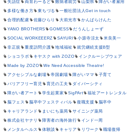
失語症
両育わーるど
難病者就労
山梨県
障がい者雇用
多様な働き方
東ちづる
一般社団法人Get in touch
合理的配慮
佐藤ひらり
大前光市
かんばらけんた
YANO BROTHERS
GOMESS
だうんしょーず
SOCIAL WORKEEERZ
SAYURI
小源寺涼太
米良美一
非正規
重度訪問介護
地域福祉
就労継続支援B型
ショコラボ
キヤスク with ZOZO
インクルーシブウェア
Made by ZOZO
We Need Accessible Theatre!
アクセシブルな劇場
帝国劇場
障がいママ
子育て
バリアフリー育児
育児の工夫
ダイバーシティ
障がい者アート
学生起業家
SigPArt
福祉アートレンタル
脳フェス
脳卒中フェスティバル
復職支援
脳卒中
キャリアランド
まいにち薬局
サイニング薬局
株式会社ヤナリ
障害者の海外旅行
インド一周
メンタルヘルス
体験談
キャリア
リワーク
職場復帰