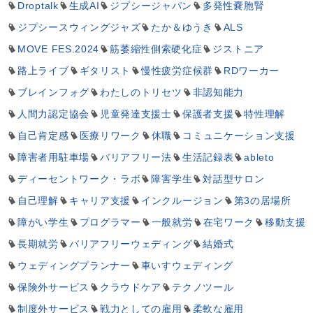
Droptalk
生成AI
ジプシージャパン
多発性嚢胞腎
ジプシースウィングジャズ
たか＆ゆうき
ALS
MOVE FES.2024
筋萎縮性側索硬化症
ジストニア
路上ライブ
ギタリスト
慢性疲労症候群
RDワーカー
ブレインフォグ
わたしのトリセツ
非認知能力
人間力認定協会
児童発達支援士
保護者支援
特性理解
自己肯定感
医療リワーク
休職
コミュニケーション支援
障害者用駐車場
バリアフリー法
生活記録表
ableto
ディーセントワーク・ラボ
障害学生
対話型サロン
自己理解
キャリア支援
インクルージョン
第3の居場所
障がい学生
プログラマー
一般就労
在宅ワーク
移動支援
長期就労
バリアフリーウェディング
結婚式
ウェディングプランナー
車いすウェディング
保険外サービス
クラウドケア
テクノツール
制度外サービス
戦力としての雇用
柔軟な雇用