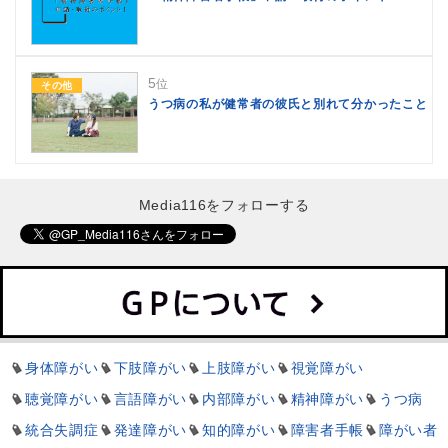
5
位
その他
うつ病の私が健常者の彼氏と別れて分かったこと
Media116をフォローする
身体障がい
下肢障がい
上肢障がい
視覚障がい
聴覚障がい
言語障がい
内部障がい
精神障がい
うつ病
統合失調症
発達障がい
知的障がい
障害者手帳
障がい者