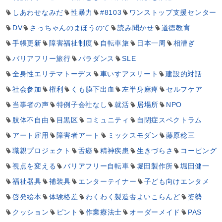
しあわせなみだ
性暴力
#8103
ワンストップ支援センター
DV
さっちゃんのまほうのて
読み聞かせ
道徳教育
手帳更新
障害福祉制度
自転車旅
日本一周
相漕ぎ
バリアフリー旅行
パラダンス
SLE
全身性エリテマトーデス
車いすアスリート
建設的対話
社会参加
権利
くも膜下出血
左半身麻痺
セルフケア
当事者の声
特例子会社なし
就活
居場所
NPO
肢体不自由
目黒区
コミュニティ
自閉症スペクトラム
アート雇用
障害者アート
ミックスモダン
藤原稔三
職親プロジェクト
舌癌
精神疾患
生きづらさ
コーピング
視点を変える
バリアフリー自転車
堀田製作所
堀田健一
福祉器具
補装具
エンターテイナー
子ども向けエンタメ
啓発絵本
体験格差
わくわく製造舎よいこらんど
姿勢
クッション
ピント
作業療法士
オーダーメイド
PAS