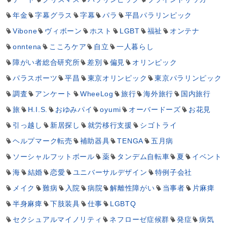
年金
字幕グラス
字幕
パラ
平昌パラリンピック
Vibone
ヴィボーン
ホスト
LGBT
福祉
オンテナ
onntena
こころケア
自立
一人暮らし
障がい者総合研究所
差別
偏見
オリンピック
パラスポーツ
平昌
東京オリンピック
東京パラリンピック
調査
アンケート
WheeLog
旅行
海外旅行
国内旅行
旅
H.I.S.
おゆみパイ
oyumi
オーバードーズ
お花見
引っ越し
新居探し
就労移行支援
シゴトライ
ヘルプマーク転売
補助器具
TENGA
五月病
ソーシャルフットボール
薬
タンデム自転車
夏
イベント
海
結婚
恋愛
ユニバーサルデザイン
特例子会社
メイク
難病
入院
病院
解離性障がい
当事者
片麻痺
半身麻痺
下肢装具
仕事
LGBTQ
セクシュアルマイノリティ
ネフローゼ症候群
発症
病気