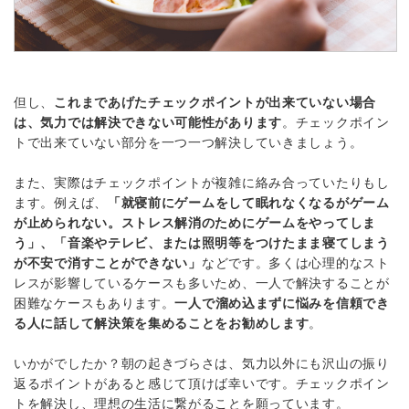
但し、
これまであげたチェックポイントが出来ていない場合
は、気力では解決できない可能性があります
。チェックポイン
トで出来ていない部分を一つ一つ解決していきましょう。
また、実際はチェックポイントが複雑に絡み合っていたりもし
ます。例えば、
「就寝前にゲームをして眠れなくなるがゲーム
が止められない。ストレス解消のためにゲームをやってしま
う」、「音楽やテレビ、または照明等をつけたまま寝てしまう
が不安で消すことができない」
などです。多くは心理的なスト
レスが影響しているケースも多いため、一人で解決することが
困難なケースもあります。
一人で溜め込まずに悩みを信頼でき
る人に話して解決策を集めることをお勧めします
。
いかがでしたか？朝の起きづらさは、気力以外にも沢山の振り
返るポイントがあると感じて頂けば幸いです。チェックポイン
トを解決し、理想の生活に繋がることを願っています。