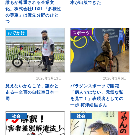
誰もが尊重される企業文
本が出版できた
化。株式会社LIXIL「多様性
の尊重」は優先分野のひと
つ
おでかけ
スポーツ
2026年3月13日
2026年3月6日
見えないからこそ、誰かと
パラダンスポーツで開花
走る―全盲の自転車日本一
「病人ではない、元気な私
周
を見て！」表現者としての
一歩 梅津絵里さん
社会
社会