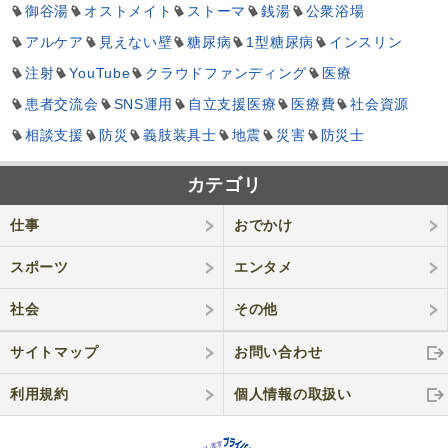
御谷湯
オストメイト
ストーマ
銭湯
公衆浴場
アルケア
見えない壁
糖尿病
1型糖尿病
インスリン
注射
YouTube
クラウドファンディング
医療
患者交流会
SNS運用
自立支援医療
医療費
社会資源
相談支援
防災
義肢装具士
地震
災害
防災士
カテゴリ
仕事
おでかけ
スポーツ
エンタメ
社会
その他
サイトマップ
お問い合わせ
利用規約
個人情報の取
扱い