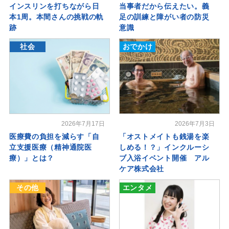
インスリンを打ちながら日
当事者だから伝えたい。義
本1周。本間さんの挑戦の軌
足の訓練と障がい者の防災
跡
意識
社会
おでかけ
2026年7月17日
2026年7月3日
医療費の負担を減らす「自
「オストメイトも銭湯を楽
立支援医療（精神通院医
しめる！？」インクルーシ
療）」とは？
ブ入浴イベント開催 アル
ケア株式会社
その他
エンタメ