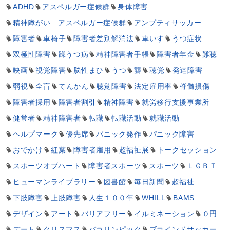
ADHD
アスペルガー症候群
身体障害
精神障がい アスペルガー症候群
アンプティサッカー
障害者
車椅子
障害者差別解消法
車いす
うつ症状
双極性障害
躁うつ病
精神障害者手帳
障害者年金
難聴
映画
視覚障害
脳性まひ
うつ
聾
聴覚
発達障害
弱視
全盲
てんかん
聴覚障害
法定雇用率
脊髄損傷
障害者採用
障害者割引
精神障害
就労移行支援事業所
健常者
精神障害者
転職
転職活動
就職活動
ヘルプマーク
優先席
パニック発作
パニック障害
おでかけ
紅葉
障害者雇用
超福祉展
トークセッション
スポーツオブハート
障害者スポーツ
スポーツ
ＬＧＢＴ
ヒューマンライブラリー
図書館
毎日新聞
超福祉
下肢障害
上肢障害
人生１００年
WHILL
BAMS
デザイン
アート
バリアフリー
イルミネーション
０円
デート
クリスマス
パラリンピック
ブラインドサッカー