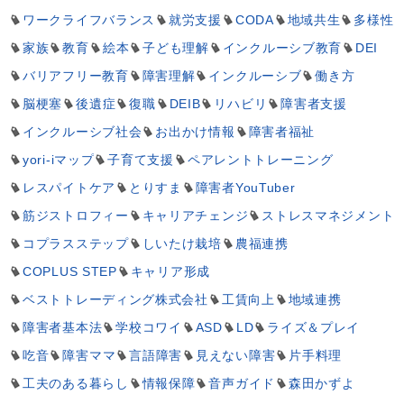
ワークライフバランス
就労支援
CODA
地域共生
多様性
家族
教育
絵本
子ども理解
インクルーシブ教育
DEI
バリアフリー教育
障害理解
インクルーシブ
働き方
脳梗塞
後遺症
復職
DEIB
リハビリ
障害者支援
インクルーシブ社会
お出かけ情報
障害者福祉
yori-iマップ
子育て支援
ペアレントトレーニング
レスパイトケア
とりすま
障害者YouTuber
筋ジストロフィー
キャリアチェンジ
ストレスマネジメント
コプラスステップ
しいたけ栽培
農福連携
COPLUS STEP
キャリア形成
ベストトレーディング株式会社
工賃向上
地域連携
障害者基本法
学校コワイ
ASD
LD
ライズ＆プレイ
吃音
障害ママ
言語障害
見えない障害
片手料理
工夫のある暮らし
情報保障
音声ガイド
森田かずよ