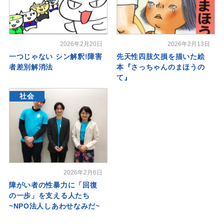
2026年2月20日
2026年2月13日
一つじゃない シン解釈!障害
先天性四肢欠損を描いた絵
者差別解消法
本『さっちゃんのまほうの
て』
社会
2026年2月6日
障がい者の性暴力に「回復
の一歩」を支える人たち
~NPO法人しあわせなみだ~