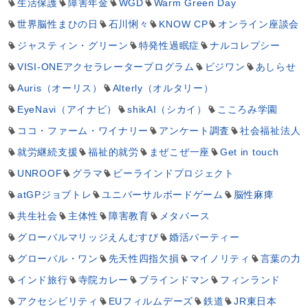
生活保護
障害年金
WGD
Warm Green Day
世界脳性まひの日
石川悧々
KNOW CP
オンライン座談会
ジャスティン・グリーン
特発性過眠症
ナルコレプシー
VISI-ONEアクセラレータープログラム
ビジワン
あしらせ
Auris（オーリス）
Alterly（オルタリー）
EyeNavi（アイナビ）
shikAI（シカイ）
こころみ学園
ココ・ファーム・ワイナリー
アンケート調査
社会福祉法人
就労継続支援
福祉的就労
まぜこぜ一座
Get in touch
UNROOF
グラマ
ビーラインドプロジェクト
atGPジョブトレ
ユニバーサルボードゲーム
脳性麻痺
共生社会
主体性
障害教育
メタバース
グローバルマリッジえんむすび
婚活パーティー
グローバル・ワン
先天性四指欠損
マイノリティ
言葉の力
インド旅行
寺院カレー
ブラインドマン
フィンランド
アクセシビリティ
EUフィルムデーズ
鉄道
JR東日本