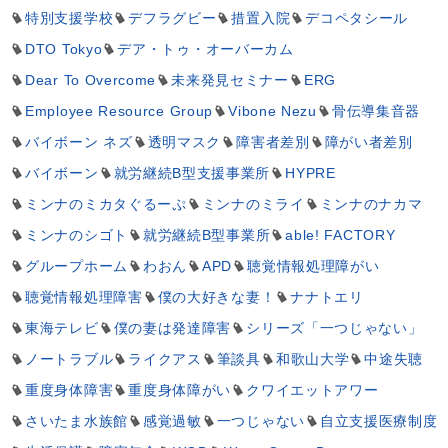
特別支援学校
デフラグビー
措置入院
デコペタシール
DTO Tokyo
デア・トゥ・オーバーカム
Dear To Overcome
未来発見セミナー
ERG
Employee Resource Group
Vibone Nezu
骨伝導集音器
バイボーン ネズ
透明マスク
障害者差別
障がい者差別
バイボーン
就労継続B型支援事業所
HYPRE
ミンナのミカタぐるーぷ
ミンナのミライ
ミンナのナカマ
ミンナのシゴト
就労継続B型事業所
able! FACTORY
グループホーム
わおん
APD
聴覚情報処理障がい
聴覚情報処理障害
僕の大好きな妻！
ナナトエリ
東海テレビ
僕の妻は発達障害
シリーズ「一つじゃない」
ノートラブル
ライクアス
筆談具
和歌山大学
中途失聴
重度身体障害
重度身体障がい
クワイエットアワー
さいたま水族館
感覚過敏
一つじゃない
自立支援医療制度