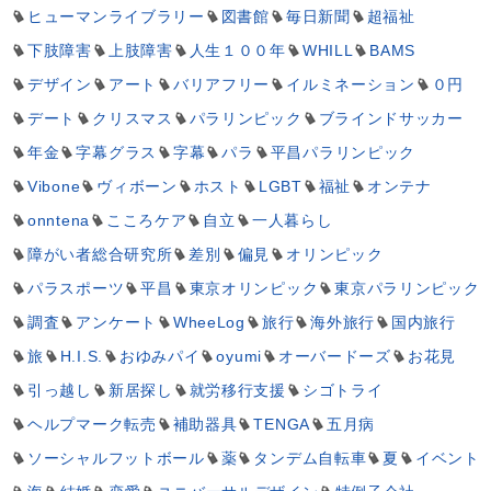
ヒューマンライブラリー
図書館
毎日新聞
超福祉
下肢障害
上肢障害
人生１００年
WHILL
BAMS
デザイン
アート
バリアフリー
イルミネーション
０円
デート
クリスマス
パラリンピック
ブラインドサッカー
年金
字幕グラス
字幕
パラ
平昌パラリンピック
Vibone
ヴィボーン
ホスト
LGBT
福祉
オンテナ
onntena
こころケア
自立
一人暮らし
障がい者総合研究所
差別
偏見
オリンピック
パラスポーツ
平昌
東京オリンピック
東京パラリンピック
調査
アンケート
WheeLog
旅行
海外旅行
国内旅行
旅
H.I.S.
おゆみパイ
oyumi
オーバードーズ
お花見
引っ越し
新居探し
就労移行支援
シゴトライ
ヘルプマーク転売
補助器具
TENGA
五月病
ソーシャルフットボール
薬
タンデム自転車
夏
イベント