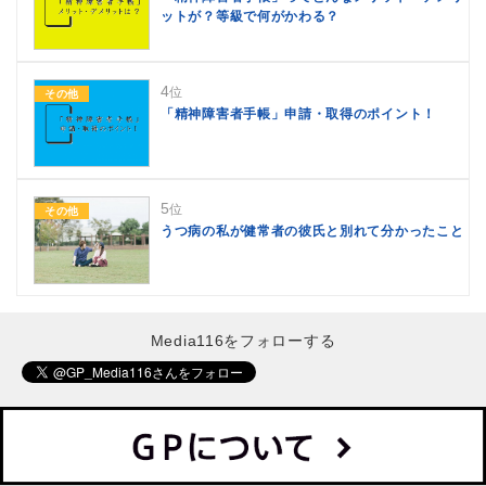
ットが？等級で何がかわる？
4
位
その他
「精神障害者手帳」申請・取得のポイント！
5
位
その他
うつ病の私が健常者の彼氏と別れて分かったこと
Media116をフォローする