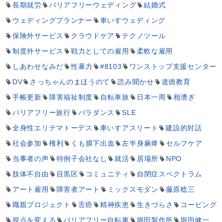
長期就労
バリアフリーウェディング
結婚式
ウェディングプランナー
車いすウェディング
保険外サービス
クラウドケア
テクノツール
制度外サービス
戦力としての雇用
柔軟な雇用
しあわせなみだ
性暴力
#8103
ワンストップ支援センター
DV
さっちゃんのまほうのて
読み聞かせ
道徳教育
手帳更新
障害福祉制度
自転車旅
日本一周
相漕ぎ
バリアフリー旅行
パラダンス
SLE
全身性エリテマトーデス
車いすアスリート
建設的対話
社会参加
権利
くも膜下出血
左半身麻痺
セルフケア
当事者の声
特例子会社なし
就活
居場所
NPO
肢体不自由
目黒区
コミュニティ
自閉症スペクトラム
アート雇用
障害者アート
ミックスモダン
藤原稔三
職親プロジェクト
舌癌
精神疾患
生きづらさ
コーピング
視点を変える
バリアフリー自転車
堀田製作所
堀田健一