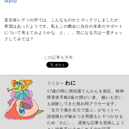
ilepsy/
某生保レディの件では、こんなものかとガックリしましたが、
希望はあったようです。私もこの機会に自分の未来のサポート
について考えてみようかな、と。。。気になる方は一度チェッ
クしてみては？
この記事を共有
わに
ライター
17歳の時に側頭葉てんかんを発症、精神
障害者手帳2級の障がい者。 酸いも甘い
も経験してきた熟れ時アラサー女子。
「全力で働き全力で遊ぶ」がモットー。
誰彼構わず噛みつき周囲をヒヤつかせる
ため「わに」。 過激な記事を投稿しよう
とし編集長に止められるのが日課。