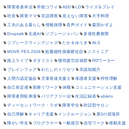
障害者基本法
学校コワイ
ASD
LD
ライズ＆プレイ
吃音
障害ママ
言語障害
見えない障害
片手料理
工夫のある暮らし
情報保障
音声ガイド
森田かずよ
Droptalk
生成AI
ジプシージャパン
多発性嚢胞腎
ジプシースウィングジャズ
たか＆ゆうき
ALS
MOVE FES.2024
筋萎縮性側索硬化症
ジストニア
路上ライブ
ギタリスト
慢性疲労症候群
RDワーカー
ブレインフォグ
わたしのトリセツ
非認知能力
人間力認定協会
児童発達支援士
保護者支援
特性理解
自己肯定感
医療リワーク
休職
コミュニケーション支援
障害者用駐車場
バリアフリー法
生活記録表
ableto
ディーセントワーク・ラボ
障害学生
対話型サロン
自己理解
キャリア支援
インクルージョン
第3の居場所
障がい学生
プログラマー
一般就労
在宅ワーク
移動支援