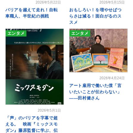
2026年5月22日
2026年5月15日
バリアを越えて走れ！自転
おもしろい！を増やせばつ
車職人、半世紀の挑戦
らさは減る！面白がるのス
スメ
エンタメ
エンタメ
2026年4月24日
アート雇用で働いた僕「言
いたいことが伝わらない」
――田村健さん
2026年5月1日
「声」のバリアを字幕で超
える。 映画『ミックスモ
ダン』藤原監督に学ぶ、伝