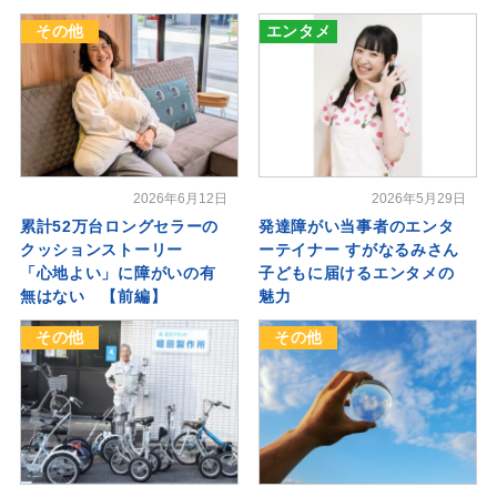
その他
エンタメ
2026年6月12日
2026年5月29日
累計52万台ロングセラーの
発達障がい当事者のエンタ
クッションストーリー
ーテイナー すがなるみさん
「心地よい」に障がいの有
子どもに届けるエンタメの
無はない 【前編】
魅力
その他
その他