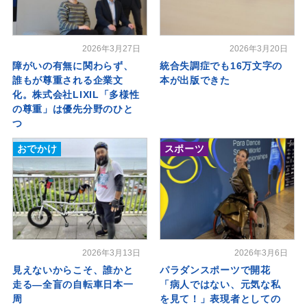
2026年3月27日
2026年3月20日
障がいの有無に関わらず、
統合失調症でも16万文字の
誰もが尊重される企業文
本が出版できた
化。株式会社LIXIL「多様性
の尊重」は優先分野のひと
つ
おでかけ
スポーツ
2026年3月13日
2026年3月6日
見えないからこそ、誰かと
パラダンスポーツで開花
走る―全盲の自転車日本一
「病人ではない、元気な私
周
を見て！」表現者としての