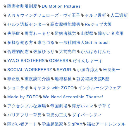
障害者割引制度
D6 Motion Pictures
ＡＮＡウィングフェローズ・ヴイ王子
セルフ透析
人工透析
セルフ透析センター
高次脳機能障害
Reジョブ大阪
失語症
両育わーるど
難病者就労
山梨県
障がい者雇用
多様な働き方
東ちづる
一般社団法人Get in touch
合理的配慮
佐藤ひらり
大前光市
かんばらけんた
YANO BROTHERS
GOMESS
だうんしょーず
SOCIAL WORKEEERZ
SAYURI
小源寺涼太
米良美一
非正規
重度訪問介護
地域福祉
就労継続支援B型
ショコラボ
キヤスク with ZOZO
インクルーシブウェア
Made by ZOZO
We Need Accessible Theatre!
アクセシブルな劇場
帝国劇場
障がいママ
子育て
バリアフリー育児
育児の工夫
ダイバーシティ
障がい者アート
学生起業家
SigPArt
福祉アートレンタル