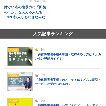
2026年2月6日
障がい者の性暴力に「回復
の一歩」を支える人たち
~NPO法人しあわせなみだ~
人気記事ランキング
1
位
その他
「身体障害者手帳の申請・取得のやり方は？」カ
ンタン理解ガイド！
2
位
その他
「身体障害者手帳」のメリットは？どんな割引・
サービスが受けられるの？
3
位
その他
「精神障害者手帳」ってどんなメリット・デメリ