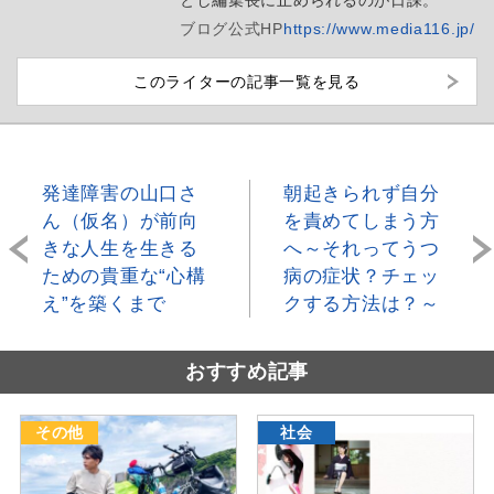
ブログ
公式HP
https://www.media116.jp/
このライターの記事一覧を見る
発達障害の山口さ
朝起きられず自分
ん（仮名）が前向
を責めてしまう方
きな人生を生きる
へ～それってうつ
ための貴重な“心構
病の症状？チェッ
え”を築くまで
クする方法は？～
おすすめ記事
その他
社会