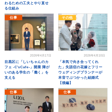
わるための工夫とやり直せ
る仕組み
仕事
その他
2026年4月17日
2026年4月10日
目黒区に「しいちゃんのカ
「本気で向き合ってくれ
フェ -C’sCafe-」開業 障が
た」失語症の花嫁とフリー
いのある学生の「働く」を
ウェディングプランナーが
支える
本音でぶつかった結婚式
【後編】
仕事
仕事