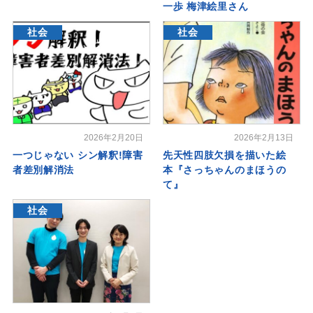
一歩 梅津絵里さん
社会
社会
2026年2月20日
2026年2月13日
一つじゃない シン解釈!障害
先天性四肢欠損を描いた絵
者差別解消法
本『さっちゃんのまほうの
て』
社会