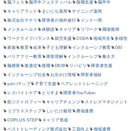
脳フェス
脳卒中フェスティバル
復職支援
脳卒中
キャリアランド
まいにち薬局
サイニング薬局
株式会社ヤナリ
障害者の海外旅行
インド一周
メンタルヘルス
体験談
キャリア
リワーク
職場復帰
ワークライフバランス
就労支援
CODA
地域共生
多様性
家族
教育
絵本
子ども理解
インクルーシブ教育
DEI
バリアフリー教育
障害理解
インクルーシブ
働き方
脳梗塞
後遺症
復職
DEIB
リハビリ
障害者支援
インクルーシブ社会
お出かけ情報
障害者福祉
yori-iマップ
子育て支援
ペアレントトレーニング
レスパイトケア
とりすま
障害者YouTuber
筋ジストロフィー
キャリアチェンジ
ストレスマネジメント
コプラスステップ
しいたけ栽培
農福連携
COPLUS STEP
キャリア形成
ベストトレーディング株式会社
工賃向上
地域連携