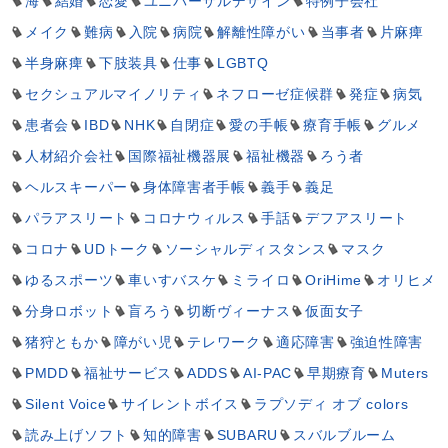
海
結婚
恋愛
ユニバーサルデザイン
特例子会社
メイク
難病
入院
病院
解離性障がい
当事者
片麻痺
半身麻痺
下肢装具
仕事
LGBTQ
セクシュアルマイノリティ
ネフローゼ症候群
発症
病気
患者会
IBD
NHK
自閉症
愛の手帳
療育手帳
グルメ
人材紹介会社
国際福祉機器展
福祉機器
ろう者
ヘルスキーパー
身体障害者手帳
義手
義足
パラアスリート
コロナウィルス
手話
デフアスリート
コロナ
UDトーク
ソーシャルディスタンス
マスク
ゆるスポーツ
車いすバスケ
ミライロ
OriHime
オリヒメ
分身ロボット
盲ろう
切断ヴィーナス
仮面女子
猪狩ともか
障がい児
テレワーク
適応障害
強迫性障害
PMDD
福祉サービス
ADDS
AI-PAC
早期療育
Muters
Silent Voice
サイレントボイス
ラプソディ オブ colors
読み上げソフト
知的障害
SUBARU
スバルブルーム