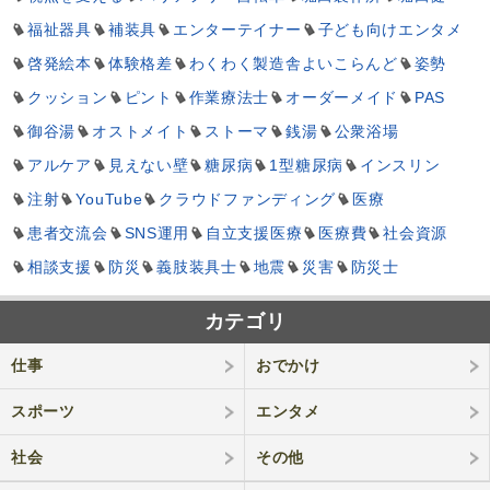
福祉器具
補装具
エンターテイナー
子ども向けエンタメ
啓発絵本
体験格差
わくわく製造舎よいこらんど
姿勢
クッション
ピント
作業療法士
オーダーメイド
PAS
御谷湯
オストメイト
ストーマ
銭湯
公衆浴場
アルケア
見えない壁
糖尿病
1型糖尿病
インスリン
注射
YouTube
クラウドファンディング
医療
患者交流会
SNS運用
自立支援医療
医療費
社会資源
相談支援
防災
義肢装具士
地震
災害
防災士
カテゴリ
仕事
おでかけ
スポーツ
エンタメ
社会
その他