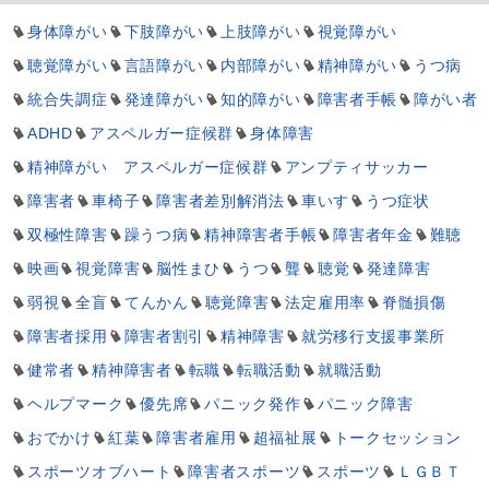
身体障がい
下肢障がい
上肢障がい
視覚障がい
聴覚障がい
言語障がい
内部障がい
精神障がい
うつ病
統合失調症
発達障がい
知的障がい
障害者手帳
障がい者
ADHD
アスペルガー症候群
身体障害
精神障がい アスペルガー症候群
アンプティサッカー
障害者
車椅子
障害者差別解消法
車いす
うつ症状
双極性障害
躁うつ病
精神障害者手帳
障害者年金
難聴
映画
視覚障害
脳性まひ
うつ
聾
聴覚
発達障害
弱視
全盲
てんかん
聴覚障害
法定雇用率
脊髄損傷
障害者採用
障害者割引
精神障害
就労移行支援事業所
健常者
精神障害者
転職
転職活動
就職活動
ヘルプマーク
優先席
パニック発作
パニック障害
おでかけ
紅葉
障害者雇用
超福祉展
トークセッション
スポーツオブハート
障害者スポーツ
スポーツ
ＬＧＢＴ