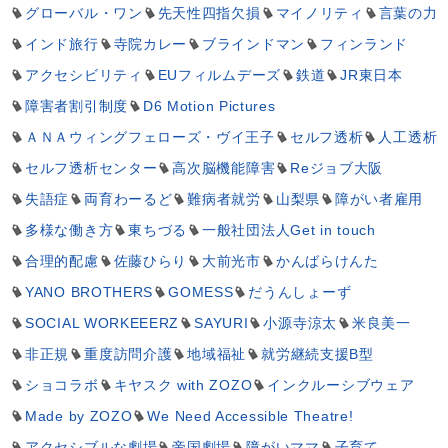
グローバル・ワン
先天性四指欠損
マイノリティ
言葉の力
インド旅行
寺院カレー
ブラインドマン
フィンランド
アクセシビリティ
EUフィルムデーズ
鉄道
JR東日本
障害者割引制度
D6 Motion Pictures
ＡＮＡウィングフェローズ・ヴイ王子
セルフ透析
人工透析
セルフ透析センター
高次脳機能障害
Reジョブ大阪
失語症
両育わーるど
難病者就労
山梨県
障がい者雇用
多様な働き方
東ちづる
一般社団法人Get in touch
合理的配慮
佐藤ひらり
大前光市
かんばらけんた
YANO BROTHERS
GOMESS
だうんしょーず
SOCIAL WORKEEERZ
SAYURI
小源寺涼太
米良美一
非正規
重度訪問介護
地域福祉
就労継続支援B型
ショコラボ
キヤスク with ZOZO
インクルーシブウェア
Made by ZOZO
We Need Accessible Theatre!
アクセシブルな劇場
帝国劇場
障がいママ
子育て