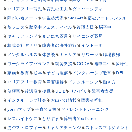
バリアフリー育児
育児の工夫
ダイバーシティ
障がい者アート
学生起業家
SigPArt
福祉アートレンタル
脳フェス
脳卒中フェスティバル
復職支援
脳卒中
キャリアランド
まいにち薬局
サイニング薬局
株式会社ヤナリ
障害者の海外旅行
インド一周
メンタルヘルス
体験談
キャリア
リワーク
職場復帰
ワークライフバランス
就労支援
CODA
地域共生
多様性
家族
教育
絵本
子ども理解
インクルーシブ教育
DEI
バリアフリー教育
障害理解
インクルーシブ
働き方
脳梗塞
後遺症
復職
DEIB
リハビリ
障害者支援
インクルーシブ社会
お出かけ情報
障害者福祉
yori-iマップ
子育て支援
ペアレントトレーニング
レスパイトケア
とりすま
障害者YouTuber
筋ジストロフィー
キャリアチェンジ
ストレスマネジメント