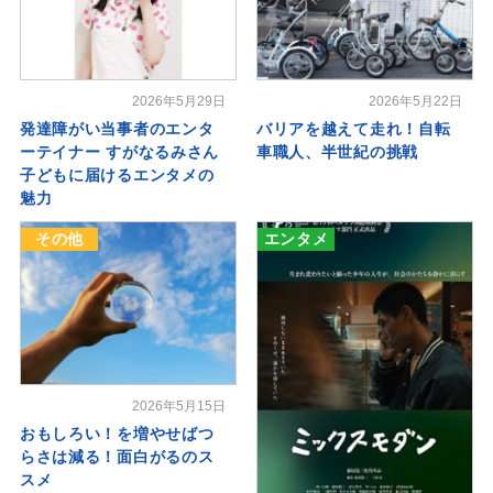
2026年5月29日
2026年5月22日
発達障がい当事者のエンタ
バリアを越えて走れ！自転
ーテイナー すがなるみさん
車職人、半世紀の挑戦
子どもに届けるエンタメの
魅力
その他
エンタメ
2026年5月15日
おもしろい！を増やせばつ
らさは減る！面白がるのス
スメ