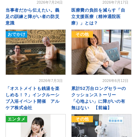
2026年7月24日
2026年7月17日
当事者だから伝えたい。義
医療費の負担を減らす「自
足の訓練と障がい者の防災
立支援医療（精神通院医
意識
療）」とは？
おでかけ
その他
2026年7月3日
2026年6月12日
「オストメイトも銭湯を楽
累計52万台ロングセラーの
しめる！？」インクルーシ
クッションストーリー
ブ入浴イベント開催 アル
「心地よい」に障がいの有
ケア株式会社
無はない 【前編】
エンタメ
その他