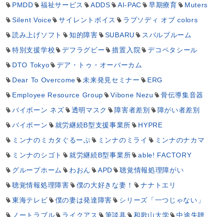
PMDD
福祉サービス
ADDS
AI-PAC
早期療育
Muters
Silent Voice
サイレントボイス
ラプソディ オブ colors
読み上げソフト
知的障害
SUBARU
スバルブルーム
特別支援学校
デフラグビー
措置入院
デコペタシール
DTO Tokyo
デア・トゥ・オーバーカム
Dear To Overcome
未来発見セミナー
ERG
Employee Resource Group
Vibone Nezu
骨伝導集音器
バイボーン ネズ
透明マスク
障害者差別
障がい者差別
バイボーン
就労継続B型支援事業所
HYPRE
ミンナのミカタぐるーぷ
ミンナのミライ
ミンナのナカマ
ミンナのシゴト
就労継続B型事業所
able! FACTORY
グループホーム
わおん
APD
聴覚情報処理障がい
聴覚情報処理障害
僕の大好きな妻！
ナナトエリ
東海テレビ
僕の妻は発達障害
シリーズ「一つじゃない」
ノートラブル
ライクアス
筆談具
和歌山大学
中途失聴