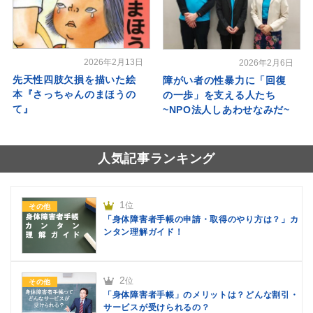
2026年2月13日
2026年2月6日
先天性四肢欠損を描いた絵
障がい者の性暴力に「回復
本『さっちゃんのまほうの
の一歩」を支える人たち
て』
~NPO法人しあわせなみだ~
人気記事ランキング
1
位
その他
「身体障害者手帳の申請・取得のやり方は？」カ
ンタン理解ガイド！
2
位
その他
「身体障害者手帳」のメリットは？どんな割引・
サービスが受けられるの？