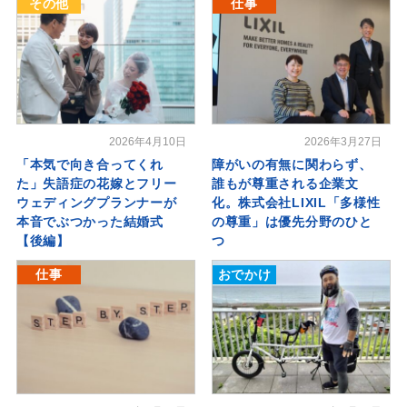
その他
仕事
2026年4月10日
2026年3月27日
「本気で向き合ってくれ
障がいの有無に関わらず、
た」失語症の花嫁とフリー
誰もが尊重される企業文
ウェディングプランナーが
化。株式会社LIXIL「多様性
本音でぶつかった結婚式
の尊重」は優先分野のひと
【後編】
つ
仕事
おでかけ