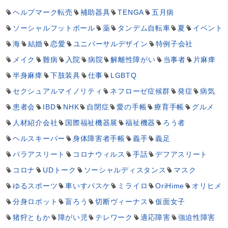
ヘルプマーク転売
補助器具
TENGA
五月病
ソーシャルフットボール
薬
タンデム自転車
夏
イベント
海
結婚
恋愛
ユニバーサルデザイン
特例子会社
メイク
難病
入院
病院
解離性障がい
当事者
片麻痺
半身麻痺
下肢装具
仕事
LGBTQ
セクシュアルマイノリティ
ネフローゼ症候群
発症
病気
患者会
IBD
NHK
自閉症
愛の手帳
療育手帳
グルメ
人材紹介会社
国際福祉機器展
福祉機器
ろう者
ヘルスキーパー
身体障害者手帳
義手
義足
パラアスリート
コロナウィルス
手話
デフアスリート
コロナ
UDトーク
ソーシャルディスタンス
マスク
ゆるスポーツ
車いすバスケ
ミライロ
OriHime
オリヒメ
分身ロボット
盲ろう
切断ヴィーナス
仮面女子
猪狩ともか
障がい児
テレワーク
適応障害
強迫性障害