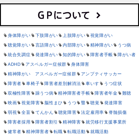
身体障がい
下肢障がい
上肢障がい
視覚障がい
聴覚障がい
言語障がい
内部障がい
精神障がい
うつ病
統合失調症
発達障がい
知的障がい
障害者手帳
障がい者
ADHD
アスペルガー症候群
身体障害
精神障がい アスペルガー症候群
アンプティサッカー
障害者
車椅子
障害者差別解消法
車いす
うつ症状
双極性障害
躁うつ病
精神障害者手帳
障害者年金
難聴
映画
視覚障害
脳性まひ
うつ
聾
聴覚
発達障害
弱視
全盲
てんかん
聴覚障害
法定雇用率
脊髄損傷
障害者採用
障害者割引
精神障害
就労移行支援事業所
健常者
精神障害者
転職
転職活動
就職活動