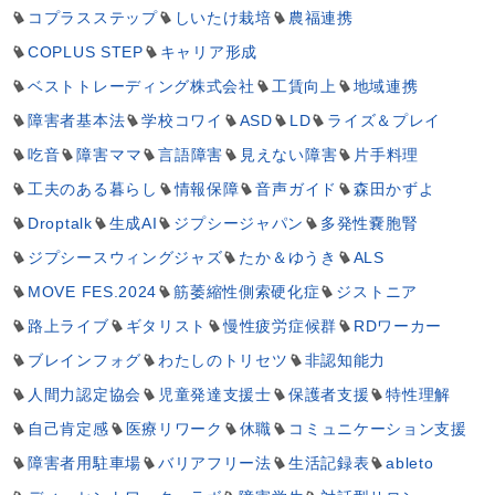
コプラスステップ
しいたけ栽培
農福連携
COPLUS STEP
キャリア形成
ベストトレーディング株式会社
工賃向上
地域連携
障害者基本法
学校コワイ
ASD
LD
ライズ＆プレイ
吃音
障害ママ
言語障害
見えない障害
片手料理
工夫のある暮らし
情報保障
音声ガイド
森田かずよ
Droptalk
生成AI
ジプシージャパン
多発性嚢胞腎
ジプシースウィングジャズ
たか＆ゆうき
ALS
MOVE FES.2024
筋萎縮性側索硬化症
ジストニア
路上ライブ
ギタリスト
慢性疲労症候群
RDワーカー
ブレインフォグ
わたしのトリセツ
非認知能力
人間力認定協会
児童発達支援士
保護者支援
特性理解
自己肯定感
医療リワーク
休職
コミュニケーション支援
障害者用駐車場
バリアフリー法
生活記録表
ableto