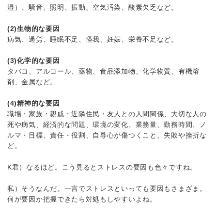
湿）、騒音、照明、振動、空気汚染、酸素欠乏など。
(2)生物的な要因
病気、過労、睡眠不足、怪我、妊娠、栄養不足など。
(3)化学的な要因
タバコ、アルコール、薬物、食品添加物、化学物質、有機溶
剤、金属など。
(4)精神的な要因
職場・家族・親戚・近隣住民・友人との人間関係、大切な人の
死や病気、経済的な問題、環境の変化、業務量、勤務時間、ノ
ルマ・目標、責任・役割、自尊心が傷つくこと、失敗や挫折な
ど。
K君）なるほど。こう見るとストレスの要因も色々ですね。
私）そうなんだ。一言でストレスといっても要因もさまざま。
何が要因か把握できたら対処もしやすいよね。