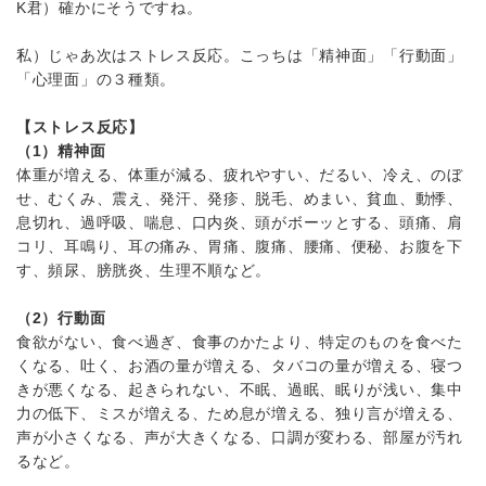
K君）確かにそうですね。
私）じゃあ次はストレス反応。こっちは「精神面」「行動面」
「心理面」の３種類。
【ストレス反応】
（1）精神面
体重が増える、体重が減る、疲れやすい、だるい、冷え、のぼ
せ、むくみ、震え、発汗、発疹、脱毛、めまい、貧血、動悸、
息切れ、過呼吸、喘息、口内炎、頭がボーッとする、頭痛、肩
コリ、耳鳴り、耳の痛み、胃痛、腹痛、腰痛、便秘、お腹を下
す、頻尿、膀胱炎、生理不順など。
（2）行動面
食欲がない、食べ過ぎ、食事のかたより、特定のものを食べた
くなる、吐く、お酒の量が増える、タバコの量が増える、寝つ
きが悪くなる、起きられない、不眠、過眠、眠りが浅い、集中
力の低下、ミスが増える、ため息が増える、独り言が増える、
声が小さくなる、声が大きくなる、口調が変わる、部屋が汚れ
るなど。