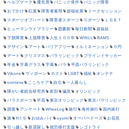
ヘルプマーク
優先席
パニック発作
パニック障害
おでかけ
紅葉
障害者雇用
超福祉展
トークセッション
スポーツオブハート
障害者スポーツ
スポーツ
ＬＧＢＴ
ヒューマンライブラリー
図書館
毎日新聞
超福祉
下肢障害
上肢障害
人生１００年
WHILL
BAMS
デザイン
アート
バリアフリー
イルミネーション
０円
デート
クリスマス
パラリンピック
ブラインドサッカー
年金
字幕グラス
字幕
パラ
平昌パラリンピック
Vibone
ヴィボーン
ホスト
LGBT
福祉
オンテナ
onntena
こころケア
自立
一人暮らし
障がい者総合研究所
差別
偏見
オリンピック
パラスポーツ
平昌
東京オリンピック
東京パラリンピック
調査
アンケート
WheeLog
旅行
海外旅行
国内旅行
旅
H.I.S.
おゆみパイ
oyumi
オーバードーズ
お花見
引っ越し
新居探し
就労移行支援
シゴトライ