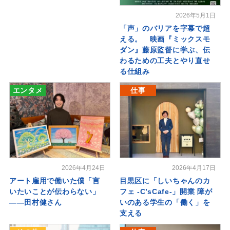
2026年5月1日
「声」のバリアを字幕で超
える。 映画『ミックスモ
ダン』藤原監督に学ぶ、伝
わるための工夫とやり直せ
る仕組み
エンタメ
仕事
2026年4月24日
2026年4月17日
アート雇用で働いた僕「言
目黒区に「しいちゃんのカ
いたいことが伝わらない」
フェ -C’sCafe-」開業 障が
――田村健さん
いのある学生の「働く」を
支える