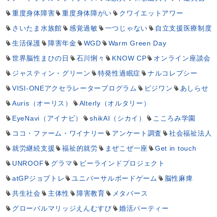
重度身体障害
重度身体障がい
クワイエットアワー
さいたま水族館
感覚過敏
一つじゃない
自立支援医療制度
生活保護
障害年金
WGD
Warm Green Day
世界脳性まひの日
石川悧々
KNOW CP
オンライン座談会
ジャスティン・グリーン
特発性過眠症
ナルコレプシー
VISI-ONEアクセラレータープログラム
ビジワン
あしらせ
Auris（オーリス）
Alterly（オルタリー）
EyeNavi（アイナビ）
shikAI（シカイ）
こころみ学園
ココ・ファーム・ワイナリー
アンケート調査
社会福祉法人
就労継続支援
福祉的就労
まぜこぜ一座
Get in touch
UNROOF
グラマ
ビーラインドプロジェクト
atGPジョブトレ
ユニバーサルボードゲーム
脳性麻痺
共生社会
主体性
障害教育
メタバース
グローバルマリッジえんむすび
婚活パーティー