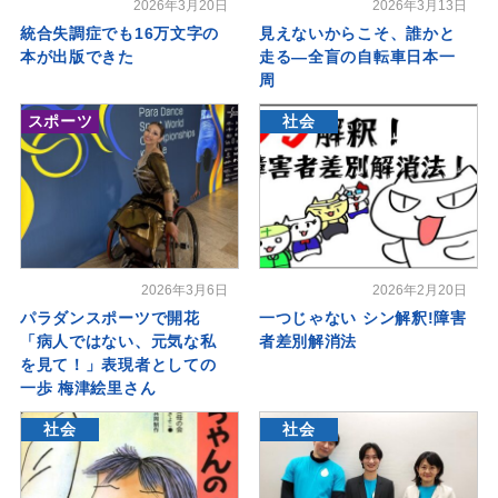
2026年3月20日
2026年3月13日
統合失調症でも16万文字の
見えないからこそ、誰かと
本が出版できた
走る―全盲の自転車日本一
周
スポーツ
社会
2026年3月6日
2026年2月20日
パラダンスポーツで開花
一つじゃない シン解釈!障害
「病人ではない、元気な私
者差別解消法
を見て！」表現者としての
一歩 梅津絵里さん
社会
社会