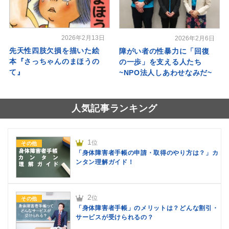
2026年2月13日
2026年2月6日
先天性四肢欠損を描いた絵
障がい者の性暴力に「回復
本『さっちゃんのまほうの
の一歩」を支える人たち
て』
~NPO法人しあわせなみだ~
人気記事ランキング
1
位
その他
「身体障害者手帳の申請・取得のやり方は？」カ
ンタン理解ガイド！
2
位
その他
「身体障害者手帳」のメリットは？どんな割引・
サービスが受けられるの？