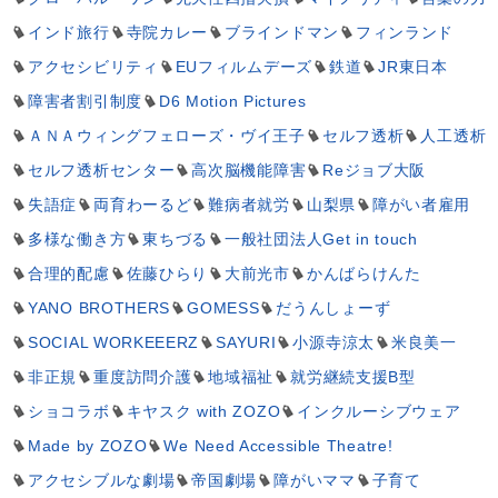
インド旅行
寺院カレー
ブラインドマン
フィンランド
アクセシビリティ
EUフィルムデーズ
鉄道
JR東日本
障害者割引制度
D6 Motion Pictures
ＡＮＡウィングフェローズ・ヴイ王子
セルフ透析
人工透析
セルフ透析センター
高次脳機能障害
Reジョブ大阪
失語症
両育わーるど
難病者就労
山梨県
障がい者雇用
多様な働き方
東ちづる
一般社団法人Get in touch
合理的配慮
佐藤ひらり
大前光市
かんばらけんた
YANO BROTHERS
GOMESS
だうんしょーず
SOCIAL WORKEEERZ
SAYURI
小源寺涼太
米良美一
非正規
重度訪問介護
地域福祉
就労継続支援B型
ショコラボ
キヤスク with ZOZO
インクルーシブウェア
Made by ZOZO
We Need Accessible Theatre!
アクセシブルな劇場
帝国劇場
障がいママ
子育て