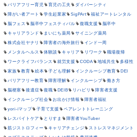
バリアフリー育児
育児の工夫
ダイバーシティ
障がい者アート
学生起業家
SigPArt
福祉アートレンタル
脳フェス
脳卒中フェスティバル
復職支援
脳卒中
キャリアランド
まいにち薬局
サイニング薬局
株式会社ヤナリ
障害者の海外旅行
インド一周
メンタルヘルス
体験談
キャリア
リワーク
職場復帰
ワークライフバランス
就労支援
CODA
地域共生
多様性
家族
教育
絵本
子ども理解
インクルーシブ教育
DEI
バリアフリー教育
障害理解
インクルーシブ
働き方
脳梗塞
後遺症
復職
DEIB
リハビリ
障害者支援
インクルーシブ社会
お出かけ情報
障害者福祉
yori-iマップ
子育て支援
ペアレントトレーニング
レスパイトケア
とりすま
障害者YouTuber
筋ジストロフィー
キャリアチェンジ
ストレスマネジメント