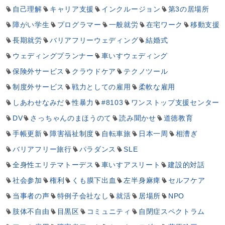
自己理解
キャリア支援
インクルージョン
第3の居場所
障がい学生
プログラマー
一般就労
在宅ワーク
移動支援
長期就労
バリアフリーウェディング
結婚式
ウェディングプランナー
車いすウェディング
保険外サービス
クラウドケア
テクノツール
制度外サービス
戦力としての雇用
柔軟な雇用
しあわせなみだ
性暴力
#8103
ワンストップ支援センター
DV
さっちゃんのまほうのて
読み聞かせ
道徳教育
手帳更新
障害福祉制度
自転車旅
日本一周
相漕ぎ
バリアフリー旅行
パラダンス
SLE
全身性エリテマトーデス
車いすアスリート
建設的対話
社会参加
権利
くも膜下出血
左半身麻痺
セルフケア
当事者の声
特例子会社なし
就活
居場所
NPO
肢体不自由
目黒区
コミュニティ
自閉症スペクトラム