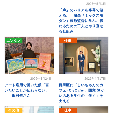
2026年5月1日
「声」のバリアを字幕で超
える。 映画『ミックスモ
ダン』藤原監督に学ぶ、伝
わるための工夫とやり直せ
る仕組み
エンタメ
仕事
2026年4月24日
2026年4月17日
アート雇用で働いた僕「言
目黒区に「しいちゃんのカ
いたいことが伝わらない」
フェ -C’sCafe-」開業 障が
――田村健さん
いのある学生の「働く」を
支える
その他
仕事