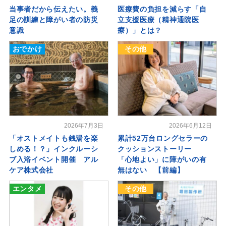
当事者だから伝えたい。義
医療費の負担を減らす「自
足の訓練と障がい者の防災
立支援医療（精神通院医
意識
療）」とは？
おでかけ
その他
2026年7月3日
2026年6月12日
「オストメイトも銭湯を楽
累計52万台ロングセラーの
しめる！？」インクルーシ
クッションストーリー
ブ入浴イベント開催 アル
「心地よい」に障がいの有
ケア株式会社
無はない 【前編】
エンタメ
その他