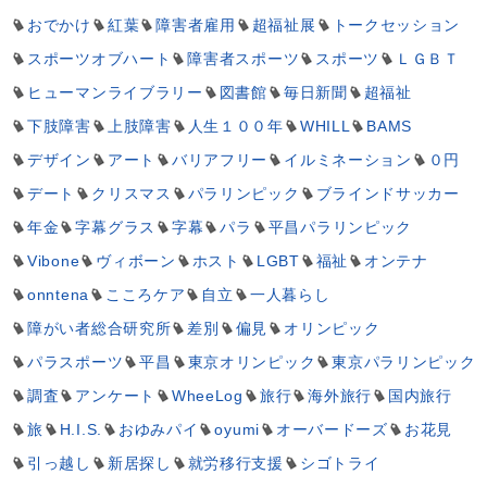
おでかけ
紅葉
障害者雇用
超福祉展
トークセッション
スポーツオブハート
障害者スポーツ
スポーツ
ＬＧＢＴ
ヒューマンライブラリー
図書館
毎日新聞
超福祉
下肢障害
上肢障害
人生１００年
WHILL
BAMS
デザイン
アート
バリアフリー
イルミネーション
０円
デート
クリスマス
パラリンピック
ブラインドサッカー
年金
字幕グラス
字幕
パラ
平昌パラリンピック
Vibone
ヴィボーン
ホスト
LGBT
福祉
オンテナ
onntena
こころケア
自立
一人暮らし
障がい者総合研究所
差別
偏見
オリンピック
パラスポーツ
平昌
東京オリンピック
東京パラリンピック
調査
アンケート
WheeLog
旅行
海外旅行
国内旅行
旅
H.I.S.
おゆみパイ
oyumi
オーバードーズ
お花見
引っ越し
新居探し
就労移行支援
シゴトライ