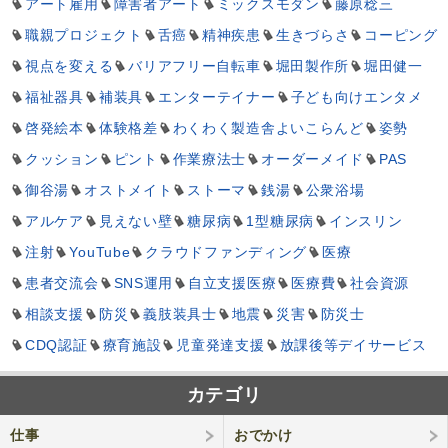
アート雇用
障害者アート
ミックスモダン
藤原稔三
職親プロジェクト
舌癌
精神疾患
生きづらさ
コーピング
視点を変える
バリアフリー自転車
堀田製作所
堀田健一
福祉器具
補装具
エンターテイナー
子ども向けエンタメ
啓発絵本
体験格差
わくわく製造舎よいこらんど
姿勢
クッション
ピント
作業療法士
オーダーメイド
PAS
御谷湯
オストメイト
ストーマ
銭湯
公衆浴場
アルケア
見えない壁
糖尿病
1型糖尿病
インスリン
注射
YouTube
クラウドファンディング
医療
患者交流会
SNS運用
自立支援医療
医療費
社会資源
相談支援
防災
義肢装具士
地震
災害
防災士
CDQ認証
療育施設
児童発達支援
放課後等デイサービス
カテゴリ
仕事
おでかけ