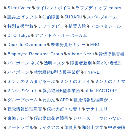
Silent Voice
サイレントボイス
ラプソディ オブ colors
読み上げソフト
知的障害
SUBARU
スバルブルーム
特別支援学校
デフラグビー
措置入院
デコペタシール
DTO Tokyo
デア・トゥ・オーバーカム
Dear To Overcome
未来発見セミナー
ERG
Employee Resource Group
Vibone Nezu
骨伝導集音器
バイボーン ネズ
透明マスク
障害者差別
障がい者差別
バイボーン
就労継続B型支援事業所
HYPRE
ミンナのミカタぐるーぷ
ミンナのミライ
ミンナのナカマ
ミンナのシゴト
就労継続B型事業所
able! FACTORY
グループホーム
わおん
APD
聴覚情報処理障がい
聴覚情報処理障害
僕の大好きな妻！
ナナトエリ
東海テレビ
僕の妻は発達障害
シリーズ「一つじゃない」
ノートラブル
ライクアス
筆談具
和歌山大学
中途失聴