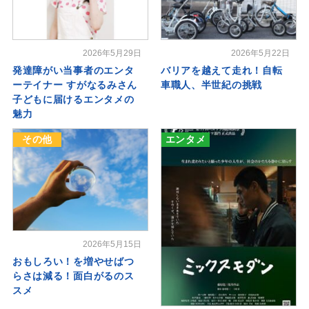
2026年5月29日
2026年5月22日
発達障がい当事者のエンタ
バリアを越えて走れ！自転
ーテイナー すがなるみさん
車職人、半世紀の挑戦
子どもに届けるエンタメの
魅力
その他
エンタメ
2026年5月15日
おもしろい！を増やせばつ
らさは減る！面白がるのス
スメ