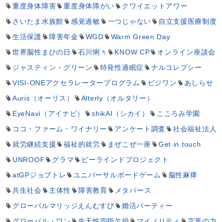
重度身体障害
重度身体障がい
クワイエットアワー
さいたま水族館
感覚過敏
一つじゃない
自立支援医療制度
生活保護
障害年金
WGD
Warm Green Day
世界脳性まひの日
石川悧々
KNOW CP
オンライン座談会
ジャスティン・グリーン
特発性過眠症
ナルコレプシー
VISI-ONEアクセラレータープログラム
ビジワン
あしらせ
Auris（オーリス）
Alterly（オルタリー）
EyeNavi（アイナビ）
shikAI（シカイ）
こころみ学園
ココ・ファーム・ワイナリー
アンケート調査
社会福祉法人
就労継続支援
福祉的就労
まぜこぜ一座
Get in touch
UNROOF
グラマ
ビーラインドプロジェクト
atGPジョブトレ
ユニバーサルボードゲーム
脳性麻痺
共生社会
主体性
障害教育
メタバース
グローバルマリッジえんむすび
婚活パーティー
グローバル・ワン
先天性四指欠損
マイノリティ
言葉の力