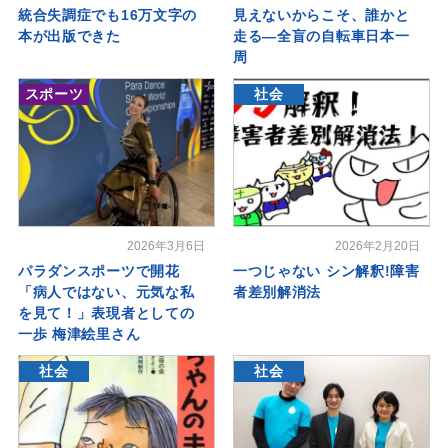
統合失調症でも16万文字の
見えないからこそ、誰かと
本が出版できた
走る―全盲の自転車日本一
周
スポーツ
社会
2026年3月6日
2026年2月20日
パラダンスポーツで開花
一つじゃない シン解釈!障害
「病人ではない、元気な私
者差別解消法
を見て！」表現者としての
一歩 梅津絵里さん
社会
社会