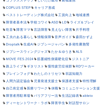
コプラスステップ
しいたけ栽培
農福連携
COPLUS STEP
キャリア形成
ベストトレーディング株式会社
工賃向上
地域連携
障害者基本法
学校コワイ
ASD
LD
ライズ＆プレイ
吃音
障害ママ
言語障害
見えない障害
片手料理
工夫のある暮らし
情報保障
音声ガイド
森田かずよ
Droptalk
生成AI
ジプシージャパン
多発性嚢胞腎
ジプシースウィングジャズ
たか＆ゆうき
ALS
MOVE FES.2024
筋萎縮性側索硬化症
ジストニア
路上ライブ
ギタリスト
慢性疲労症候群
RDワーカー
ブレインフォグ
わたしのトリセツ
非認知能力
人間力認定協会
児童発達支援士
保護者支援
特性理解
自己肯定感
医療リワーク
休職
コミュニケーション支援
障害者用駐車場
バリアフリー法
生活記録表
ableto
ディーセントワーク・ラボ
障害学生
対話型サロン