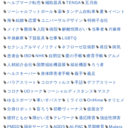
ヘルプマーク転売
補助器具
TENGA
五月病
ソーシャルフットボール
薬
タンデム自転車
夏
イベント
海
結婚
恋愛
ユニバーサルデザイン
特例子会社
メイク
難病
入院
病院
解離性障がい
当事者
片麻痺
半身麻痺
下肢装具
仕事
LGBTQ
セクシュアルマイノリティ
ネフローゼ症候群
発症
病気
患者会
IBD
NHK
自閉症
愛の手帳
療育手帳
グルメ
人材紹介会社
国際福祉機器展
福祉機器
ろう者
ヘルスキーパー
身体障害者手帳
義手
義足
パラアスリート
コロナウィルス
手話
デフアスリート
コロナ
UDトーク
ソーシャルディスタンス
マスク
ゆるスポーツ
車いすバスケ
ミライロ
OriHime
オリヒメ
分身ロボット
盲ろう
切断ヴィーナス
仮面女子
猪狩ともか
障がい児
テレワーク
適応障害
強迫性障害
PMDD
福祉サービス
ADDS
AI-PAC
早期療育
Muters