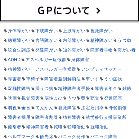
身体障がい
下肢障がい
上肢障がい
視覚障がい
聴覚障がい
言語障がい
内部障がい
精神障がい
うつ病
統合失調症
発達障がい
知的障がい
障害者手帳
障がい者
ADHD
アスペルガー症候群
身体障害
精神障がい アスペルガー症候群
アンプティサッカー
障害者
車椅子
障害者差別解消法
車いす
うつ症状
双極性障害
躁うつ病
精神障害者手帳
障害者年金
難聴
映画
視覚障害
脳性まひ
うつ
聾
聴覚
発達障害
弱視
全盲
てんかん
聴覚障害
法定雇用率
脊髄損傷
障害者採用
障害者割引
精神障害
就労移行支援事業所
健常者
精神障害者
転職
転職活動
就職活動
ヘルプマーク
優先席
パニック発作
パニック障害