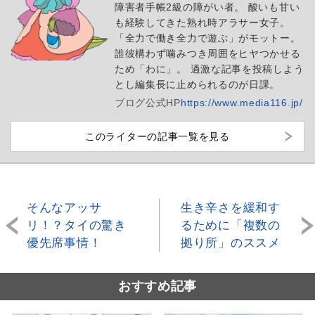
障害者手帳2級の障がい者。 酸いも甘い
も経験してきた熟れ時アラサー女子。
「全力で働き全力で遊ぶ」がモットー。
誰彼構わず噛みつき周囲をヒヤつかせる
ため「わに」。 過激な記事を投稿しよう
とし編集長に止められるのが日課。
ブログ
公式HP
https://www.media116.jp/
このライターの記事一覧を見る
そんなアッサ
生き辛さを緩和す
リ！？タイの驚き
るために「複数の
優先席事情！
拠り所」のススメ
おすすめ記事