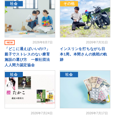
社会
その他
2026年8月7日
2026年7月31日
NEW
「どこに通えばいいの!?」
インスリンを打ちながら日
親子でストレスのない療育
本1周。本間さんの挑戦の軌
施設の選び方 一般社団法
跡
人人間力認定協会
社会
社会
2026年7月24日
2026年7月17日