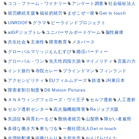
ココ・ファーム・ワイナリー
アンケート調査
社会福祉法人
就労継続支援
福祉的就労
まぜこぜ一座
Get in touch
UNROOF
グラマ
ビーラインドプロジェクト
atGPジョブトレ
ユニバーサルボードゲーム
脳性麻痺
共生社会
主体性
障害教育
メタバース
グローバルマリッジえんむすび
婚活パーティー
グローバル・ワン
先天性四指欠損
マイノリティ
言葉の力
インド旅行
寺院カレー
ブラインドマン
フィンランド
アクセシビリティ
EUフィルムデーズ
鉄道
JR東日本
障害者割引制度
D6 Motion Pictures
ＡＮＡウィングフェローズ・ヴイ王子
セルフ透析
人工透析
セルフ透析センター
高次脳機能障害
Reジョブ大阪
失語症
両育わーるど
難病者就労
山梨県
障がい者雇用
多様な働き方
東ちづる
一般社団法人Get in touch
合理的配慮
佐藤ひらり
大前光市
かんばらけんた