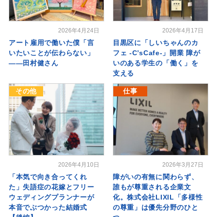
2026年4月24日
2026年4月17日
アート雇用で働いた僕「言
目黒区に「しいちゃんのカ
いたいことが伝わらない」
フェ -C’sCafe-」開業 障が
――田村健さん
いのある学生の「働く」を
支える
その他
仕事
2026年4月10日
2026年3月27日
「本気で向き合ってくれ
障がいの有無に関わらず、
た」失語症の花嫁とフリー
誰もが尊重される企業文
ウェディングプランナーが
化。株式会社LIXIL「多様性
本音でぶつかった結婚式
の尊重」は優先分野のひと