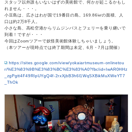
スタッフ以外誰もいないはずの美術館で、何かが起こるかもし
れません・・・。
小豆島は、広さはわが国で19番目の島。169.86㎢の面積、人
口は約2万8千人。
小さな島、高松空港からリムジンバスとフェリーを乗り継いで
到着！ですが・・・
今回はZoomツアーで妖怪美術館体験しちゃいましょう。
（本ツアーが現時点では終了期間は未定、6月・7月は開催）
https://sites.google.com/view/yokaiartmuseum-onlinetou
r/%E3%83%9B%E3%83%BC%E3%83%A0?fbclid=IwAR0HHz
_zgPgtt4F49RIpUYgQ4f-2rxXjbB3h6l1WqSXBikMuXWeYT7
_ThOk