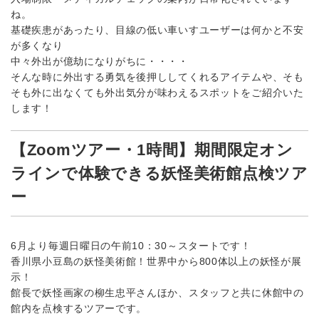
ね。
基礎疾患があったり、目線の低い車いすユーザーは何かと不安
が多くなり
中々外出が億劫になりがちに・・・・
そんな時に外出する勇気を後押ししてくれるアイテムや、そも
そも外に出なくても外出気分が味わえるスポットをご紹介いた
します！
【Zoomツアー・1時間】期間限定オン
ラインで体験できる妖怪美術館点検ツア
ー
6月より毎週日曜日の午前10：30～スタートです！
香川県小豆島の妖怪美術館！世界中から800体以上の妖怪が展
示！
館長で妖怪画家の柳生忠平さんほか、スタッフと共に休館中の
館内を点検するツアーです。