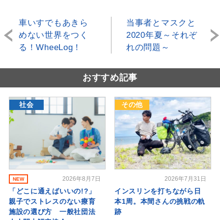
車いすでもあきら
当事者とマスクと
めない世界をつく
2020年夏～それぞ
る！WheeLog！
れの問題～
おすすめ記事
社会
その他
2026年8月7日
2026年7月31日
NEW
「どこに通えばいいの!?」
インスリンを打ちながら日
親子でストレスのない療育
本1周。本間さんの挑戦の軌
施設の選び方 一般社団法
跡