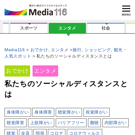
スポーツ
エンタメ
社会
Media116
おでかけ
,
エンタメ
旅行
,
ショッピング
,
観光・
人気スポット
私たちのソーシャルディスタンスとは
おでかけ
エンタメ
私たちのソーシャルディスタンスと
は
身体障がい
身体障害
聴覚障がい
視覚障がい
聴覚障害
上肢障がい
バリアフリー
難聴
内部障がい
聴覚
全盲
弱視
コロナ
コロナウィルス