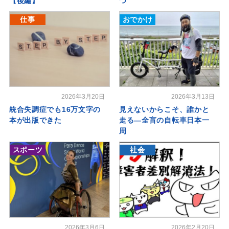
【後編】
つ
仕事
おでかけ
2026年3月20日
2026年3月13日
統合失調症でも16万文字の
見えないからこそ、誰かと
本が出版できた
走る―全盲の自転車日本一
周
スポーツ
社会
2026年3月6日
2026年2月20日