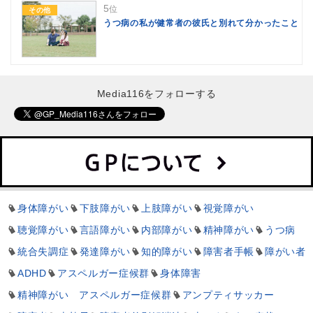
5
位
その他
うつ病の私が健常者の彼氏と別れて分かったこと
Media116をフォローする
身体障がい
下肢障がい
上肢障がい
視覚障がい
聴覚障がい
言語障がい
内部障がい
精神障がい
うつ病
統合失調症
発達障がい
知的障がい
障害者手帳
障がい者
ADHD
アスペルガー症候群
身体障害
精神障がい アスペルガー症候群
アンプティサッカー