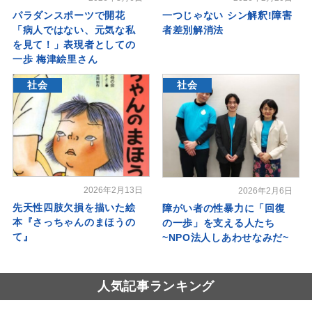
パラダンスポーツで開花
一つじゃない シン解釈!障害
「病人ではない、元気な私
者差別解消法
を見て！」表現者としての
一歩 梅津絵里さん
社会
社会
2026年2月13日
2026年2月6日
先天性四肢欠損を描いた絵
障がい者の性暴力に「回復
本『さっちゃんのまほうの
の一歩」を支える人たち
て』
~NPO法人しあわせなみだ~
人気記事ランキング