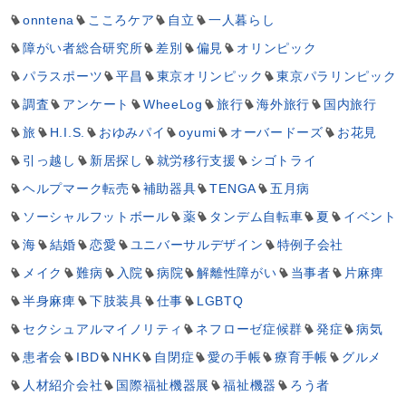
onntena
こころケア
自立
一人暮らし
障がい者総合研究所
差別
偏見
オリンピック
パラスポーツ
平昌
東京オリンピック
東京パラリンピック
調査
アンケート
WheeLog
旅行
海外旅行
国内旅行
旅
H.I.S.
おゆみパイ
oyumi
オーバードーズ
お花見
引っ越し
新居探し
就労移行支援
シゴトライ
ヘルプマーク転売
補助器具
TENGA
五月病
ソーシャルフットボール
薬
タンデム自転車
夏
イベント
海
結婚
恋愛
ユニバーサルデザイン
特例子会社
メイク
難病
入院
病院
解離性障がい
当事者
片麻痺
半身麻痺
下肢装具
仕事
LGBTQ
セクシュアルマイノリティ
ネフローゼ症候群
発症
病気
患者会
IBD
NHK
自閉症
愛の手帳
療育手帳
グルメ
人材紹介会社
国際福祉機器展
福祉機器
ろう者