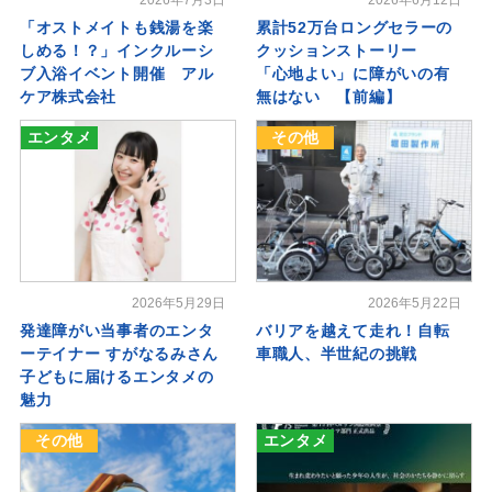
「オストメイトも銭湯を楽
累計52万台ロングセラーの
しめる！？」インクルーシ
クッションストーリー
ブ入浴イベント開催 アル
「心地よい」に障がいの有
ケア株式会社
無はない 【前編】
エンタメ
その他
2026年5月29日
2026年5月22日
発達障がい当事者のエンタ
バリアを越えて走れ！自転
ーテイナー すがなるみさん
車職人、半世紀の挑戦
子どもに届けるエンタメの
魅力
その他
エンタメ