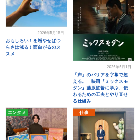
2026年5月15日
おもしろい！を増やせばつ
らさは減る！面白がるのス
スメ
2026年5月1日
「声」のバリアを字幕で超
える。 映画『ミックスモ
ダン』藤原監督に学ぶ、伝
わるための工夫とやり直せ
る仕組み
エンタメ
仕事