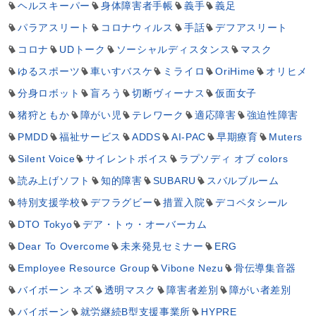
ヘルスキーパー
身体障害者手帳
義手
義足
パラアスリート
コロナウィルス
手話
デフアスリート
コロナ
UDトーク
ソーシャルディスタンス
マスク
ゆるスポーツ
車いすバスケ
ミライロ
OriHime
オリヒメ
分身ロボット
盲ろう
切断ヴィーナス
仮面女子
猪狩ともか
障がい児
テレワーク
適応障害
強迫性障害
PMDD
福祉サービス
ADDS
AI-PAC
早期療育
Muters
Silent Voice
サイレントボイス
ラプソディ オブ colors
読み上げソフト
知的障害
SUBARU
スバルブルーム
特別支援学校
デフラグビー
措置入院
デコペタシール
DTO Tokyo
デア・トゥ・オーバーカム
Dear To Overcome
未来発見セミナー
ERG
Employee Resource Group
Vibone Nezu
骨伝導集音器
バイボーン ネズ
透明マスク
障害者差別
障がい者差別
バイボーン
就労継続B型支援事業所
HYPRE