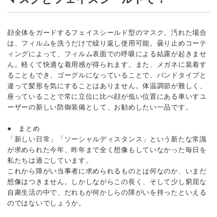
顔全体をガードするフェイスシールド型のマスク。汚れた場合
は、フィルムを洗うだけで繰り返し使用可能。曇り止めコーテ
ィングによって、フィルム表面での呼吸による結露が起きませ
ん。軽くて快適な着用感が得られます。また、メガネに装着す
ることもでき、ゴーグルになっていることで、バンドタイプと
違って髪形を気にすることはありません。体温調節が難しく、
座っていることで常に立位に比べ顔が低い位置にある車いすユ
ーザーの新しい防御装備として、お勧めしたい一品です。
● まとめ
「新しい日常」「ソーシャルディスタンス」という新たな常識
が求められた今年、昨年まで全く想像もしていなかった毎日を
私たちは過ごしています。
これから障がい当事者に求められるものとは何なのか、いまだ
想像はつきません。しかしながらこの長く、そして少し窮屈な
自粛生活の中で、だれもが何かしらの障がいを持ったといえる
のではないでしょうか。