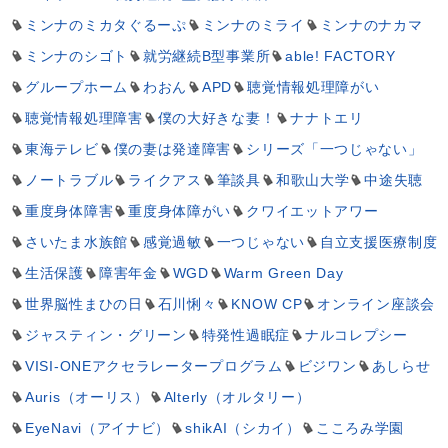
ミンナのミカタぐるーぷ
ミンナのミライ
ミンナのナカマ
ミンナのシゴト
就労継続B型事業所
able! FACTORY
グループホーム
わおん
APD
聴覚情報処理障がい
聴覚情報処理障害
僕の大好きな妻！
ナナトエリ
東海テレビ
僕の妻は発達障害
シリーズ「一つじゃない」
ノートラブル
ライクアス
筆談具
和歌山大学
中途失聴
重度身体障害
重度身体障がい
クワイエットアワー
さいたま水族館
感覚過敏
一つじゃない
自立支援医療制度
生活保護
障害年金
WGD
Warm Green Day
世界脳性まひの日
石川悧々
KNOW CP
オンライン座談会
ジャスティン・グリーン
特発性過眠症
ナルコレプシー
VISI-ONEアクセラレータープログラム
ビジワン
あしらせ
Auris（オーリス）
Alterly（オルタリー）
EyeNavi（アイナビ）
shikAI（シカイ）
こころみ学園