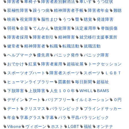
障害者
車椅子
障害者差別解消法
車いす
うつ症状
双極性障害
躁うつ病
精神障害者手帳
障害者年金
難聴
映画
視覚障害
脳性まひ
うつ
聾
聴覚
発達障害
弱視
全盲
てんかん
聴覚障害
法定雇用率
脊髄損傷
障害者採用
障害者割引
精神障害
就労移行支援事業所
健常者
精神障害者
転職
転職活動
就職活動
ヘルプマーク
優先席
パニック発作
パニック障害
おでかけ
紅葉
障害者雇用
超福祉展
トークセッション
スポーツオブハート
障害者スポーツ
スポーツ
ＬＧＢＴ
ヒューマンライブラリー
図書館
毎日新聞
超福祉
下肢障害
上肢障害
人生１００年
WHILL
BAMS
デザイン
アート
バリアフリー
イルミネーション
０円
デート
クリスマス
パラリンピック
ブラインドサッカー
年金
字幕グラス
字幕
パラ
平昌パラリンピック
Vibone
ヴィボーン
ホスト
LGBT
福祉
オンテナ