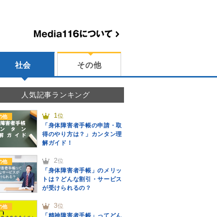
社会
その他
人気記事ランキング
1
位
の他
「身体障害者手帳の申請・取
得のやり方は？」カンタン理
解ガイド！
2
位
の他
「身体障害者手帳」のメリッ
トは？どんな割引・サービス
が受けられるの？
3
位
の他
「精神障害者手帳」ってどん