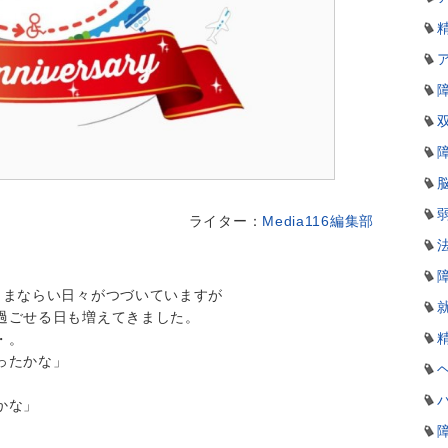
ライター：
Media116編集部
ままならい日々がつづいていますが
過ごせる日も増えてきました。
・。
ったかな」
かな」
。