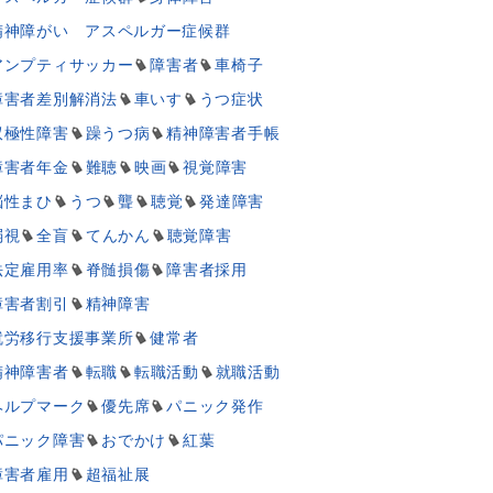
精神障がい アスペルガー症候群
アンプティサッカー
障害者
車椅子
障害者差別解消法
車いす
うつ症状
双極性障害
躁うつ病
精神障害者手帳
障害者年金
難聴
映画
視覚障害
脳性まひ
うつ
聾
聴覚
発達障害
弱視
全盲
てんかん
聴覚障害
法定雇用率
脊髄損傷
障害者採用
障害者割引
精神障害
就労移行支援事業所
健常者
精神障害者
転職
転職活動
就職活動
ヘルプマーク
優先席
パニック発作
パニック障害
おでかけ
紅葉
障害者雇用
超福祉展