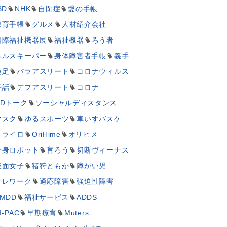
BD
NHK
自閉症
愛の手帳
療育手帳
グルメ
人材紹介会社
国際福祉機器展
福祉機器
ろう者
ヘルスキーパー
身体障害者手帳
義手
義足
パラアスリート
コロナウィルス
手話
デフアスリート
コロナ
UDトーク
ソーシャルディスタンス
マスク
ゆるスポーツ
車いすバスケ
ミライロ
OriHime
オリヒメ
分身ロボット
盲ろう
切断ヴィーナス
仮面女子
猪狩ともか
障がい児
テレワーク
適応障害
強迫性障害
MDD
福祉サービス
ADDS
I-PAC
早期療育
Muters