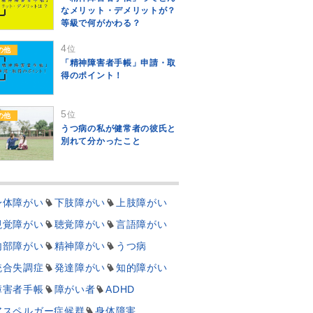
なメリット・デメリットが？
等級で何がかわる？
4
位
の他
「精神障害者手帳」申請・取
得のポイント！
5
位
の他
うつ病の私が健常者の彼氏と
別れて分かったこと
身体障がい
下肢障がい
上肢障がい
視覚障がい
聴覚障がい
言語障がい
内部障がい
精神障がい
うつ病
統合失調症
発達障がい
知的障がい
障害者手帳
障がい者
ADHD
アスペルガー症候群
身体障害