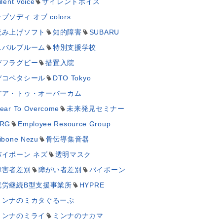
ilent Voice
サイレントボイス
プソディ オブ colors
読み上げソフト
知的障害
SUBARU
スバルブルーム
特別支援学校
デフラグビー
措置入院
デコペタシール
DTO Tokyo
デア・トゥ・オーバーカム
ear To Overcome
未来発見セミナー
RG
Employee Resource Group
ibone Nezu
骨伝導集音器
バイボーン ネズ
透明マスク
障害者差別
障がい者差別
バイボーン
就労継続B型支援事業所
HYPRE
ミンナのミカタぐるーぷ
ミンナのミライ
ミンナのナカマ