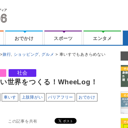
おでかけ
スポーツ
エンタメ
旅行
,
ショッピング
,
グルメ
車いすでもあきらめない
そ
社会
世界をつくる！WheeLog！
そ
車いす
上肢障がい
バリアフリー
おでかけ
この記事を共有
そ