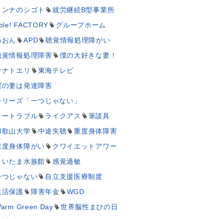
ミンナのシゴト
就労継続B型事業所
ble! FACTORY
グループホーム
わおん
APD
聴覚情報処理障がい
聴覚情報処理障害
僕の大好きな妻！
ナナトエリ
東海テレビ
僕の妻は発達障害
シリーズ「一つじゃない」
ノートラブル
ライクアス
筆談具
和歌山大学
中途失聴
重度身体障害
重度身体障がい
クワイエットアワー
さいたま水族館
感覚過敏
一つじゃない
自立支援医療制度
生活保護
障害年金
WGD
arm Green Day
世界脳性まひの日