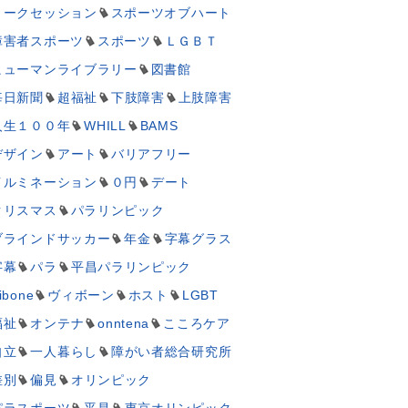
トークセッション
スポーツオブハート
障害者スポーツ
スポーツ
ＬＧＢＴ
ヒューマンライブラリー
図書館
毎日新聞
超福祉
下肢障害
上肢障害
人生１００年
WHILL
BAMS
デザイン
アート
バリアフリー
イルミネーション
０円
デート
クリスマス
パラリンピック
ブラインドサッカー
年金
字幕グラス
字幕
パラ
平昌パラリンピック
ibone
ヴィボーン
ホスト
LGBT
福祉
オンテナ
onntena
こころケア
自立
一人暮らし
障がい者総合研究所
差別
偏見
オリンピック
パラスポーツ
平昌
東京オリンピック