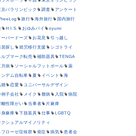
東京パラリンピック
調査
アンケート
heeLog
旅行
海外旅行
国内旅行
旅
H.I.S.
おゆみパイ
oyumi
オーバードーズ
お花見
引っ越し
新居探し
就労移行支援
シゴトライ
ヘルプマーク転売
補助器具
TENGA
五月病
ソーシャルフットボール
薬
タンデム自転車
夏
イベント
海
結婚
恋愛
ユニバーサルデザイン
特例子会社
メイク
難病
入院
病院
解離性障がい
当事者
片麻痺
半身麻痺
下肢装具
仕事
LGBTQ
セクシュアルマイノリティ
ネフローゼ症候群
発症
病気
患者会