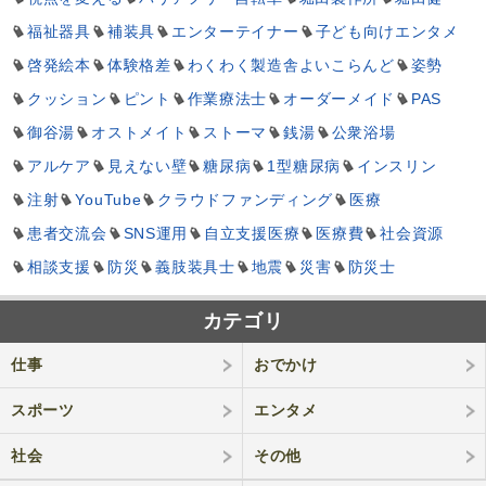
福祉器具
補装具
エンターテイナー
子ども向けエンタメ
啓発絵本
体験格差
わくわく製造舎よいこらんど
姿勢
クッション
ピント
作業療法士
オーダーメイド
PAS
御谷湯
オストメイト
ストーマ
銭湯
公衆浴場
アルケア
見えない壁
糖尿病
1型糖尿病
インスリン
注射
YouTube
クラウドファンディング
医療
患者交流会
SNS運用
自立支援医療
医療費
社会資源
相談支援
防災
義肢装具士
地震
災害
防災士
カテゴリ
仕事
おでかけ
スポーツ
エンタメ
社会
その他