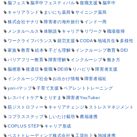
脳フェス
脳卒中フェスティバル
復職支援
脳卒中
キャリアランド
まいにち薬局
サイニング薬局
株式会社ヤナリ
障害者の海外旅行
インド一周
メンタルヘルス
体験談
キャリア
リワーク
職場復帰
ワークライフバランス
就労支援
CODA
地域共生
多様性
家族
教育
絵本
子ども理解
インクルーシブ教育
DEI
バリアフリー教育
障害理解
インクルーシブ
働き方
脳梗塞
後遺症
復職
DEIB
リハビリ
障害者支援
インクルーシブ社会
お出かけ情報
障害者福祉
yori-iマップ
子育て支援
ペアレントトレーニング
レスパイトケア
とりすま
障害者YouTuber
筋ジストロフィー
キャリアチェンジ
ストレスマネジメント
コプラスステップ
しいたけ栽培
農福連携
COPLUS STEP
キャリア形成
ベストトレーディング株式会社
工賃向上
地域連携