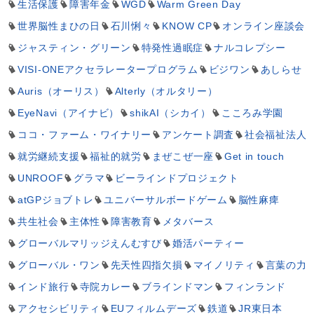
生活保護
障害年金
WGD
Warm Green Day
世界脳性まひの日
石川悧々
KNOW CP
オンライン座談会
ジャスティン・グリーン
特発性過眠症
ナルコレプシー
VISI-ONEアクセラレータープログラム
ビジワン
あしらせ
Auris（オーリス）
Alterly（オルタリー）
EyeNavi（アイナビ）
shikAI（シカイ）
こころみ学園
ココ・ファーム・ワイナリー
アンケート調査
社会福祉法人
就労継続支援
福祉的就労
まぜこぜ一座
Get in touch
UNROOF
グラマ
ビーラインドプロジェクト
atGPジョブトレ
ユニバーサルボードゲーム
脳性麻痺
共生社会
主体性
障害教育
メタバース
グローバルマリッジえんむすび
婚活パーティー
グローバル・ワン
先天性四指欠損
マイノリティ
言葉の力
インド旅行
寺院カレー
ブラインドマン
フィンランド
アクセシビリティ
EUフィルムデーズ
鉄道
JR東日本