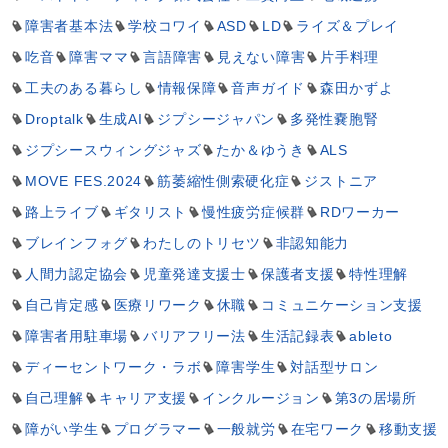
障害者基本法
学校コワイ
ASD
LD
ライズ＆プレイ
吃音
障害ママ
言語障害
見えない障害
片手料理
工夫のある暮らし
情報保障
音声ガイド
森田かずよ
Droptalk
生成AI
ジプシージャパン
多発性嚢胞腎
ジプシースウィングジャズ
たか＆ゆうき
ALS
MOVE FES.2024
筋萎縮性側索硬化症
ジストニア
路上ライブ
ギタリスト
慢性疲労症候群
RDワーカー
ブレインフォグ
わたしのトリセツ
非認知能力
人間力認定協会
児童発達支援士
保護者支援
特性理解
自己肯定感
医療リワーク
休職
コミュニケーション支援
障害者用駐車場
バリアフリー法
生活記録表
ableto
ディーセントワーク・ラボ
障害学生
対話型サロン
自己理解
キャリア支援
インクルージョン
第3の居場所
障がい学生
プログラマー
一般就労
在宅ワーク
移動支援