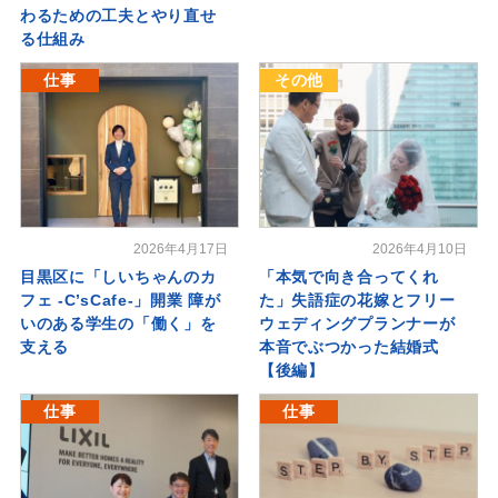
わるための工夫とやり直せ
る仕組み
仕事
その他
2026年4月17日
2026年4月10日
目黒区に「しいちゃんのカ
「本気で向き合ってくれ
フェ -C’sCafe-」開業 障が
た」失語症の花嫁とフリー
いのある学生の「働く」を
ウェディングプランナーが
支える
本音でぶつかった結婚式
【後編】
仕事
仕事