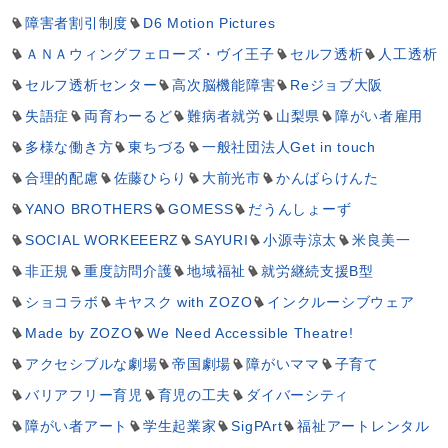
障害者割引制度
D6 Motion Pictures
ＡＮＡウィングフェローズ・ヴイ王子
セルフ透析
人工透析
セルフ透析センター
高次脳機能障害
Reジョブ大阪
失語症
両育わーるど
難病者就労
山梨県
障がい者雇用
多様な働き方
東ちづる
一般社団法人Get in touch
合理的配慮
佐藤ひらり
大前光市
かんばらけんた
YANO BROTHERS
GOMESS
だうんしょーず
SOCIAL WORKEEERZ
SAYURI
小源寺涼太
米良美一
非正規
重度訪問介護
地域福祉
就労継続支援B型
ショコラボ
キヤスク with ZOZO
インクルーシブウェア
Made by ZOZO
We Need Accessible Theatre!
アクセシブルな劇場
帝国劇場
障がいママ
子育て
バリアフリー育児
育児の工夫
ダイバーシティ
障がい者アート
学生起業家
SigPArt
福祉アートレンタル