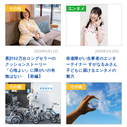
その他
エンタメ
2026年6月12日
2026年5月29日
累計52万台ロングセラーの
発達障がい当事者のエンタ
クッションストーリー
ーテイナー すがなるみさん
「心地よい」に障がいの有
子どもに届けるエンタメの
無はない 【前編】
魅力
その他
その他