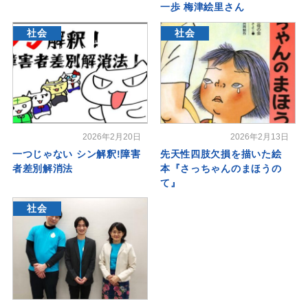
一歩 梅津絵里さん
社会
社会
2026年2月20日
2026年2月13日
一つじゃない シン解釈!障害
先天性四肢欠損を描いた絵
者差別解消法
本『さっちゃんのまほうの
て』
社会