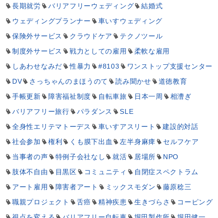
長期就労
バリアフリーウェディング
結婚式
ウェディングプランナー
車いすウェディング
保険外サービス
クラウドケア
テクノツール
制度外サービス
戦力としての雇用
柔軟な雇用
しあわせなみだ
性暴力
#8103
ワンストップ支援センター
DV
さっちゃんのまほうのて
読み聞かせ
道徳教育
手帳更新
障害福祉制度
自転車旅
日本一周
相漕ぎ
バリアフリー旅行
パラダンス
SLE
全身性エリテマトーデス
車いすアスリート
建設的対話
社会参加
権利
くも膜下出血
左半身麻痺
セルフケア
当事者の声
特例子会社なし
就活
居場所
NPO
肢体不自由
目黒区
コミュニティ
自閉症スペクトラム
アート雇用
障害者アート
ミックスモダン
藤原稔三
職親プロジェクト
舌癌
精神疾患
生きづらさ
コーピング
視点を変える
バリアフリー自転車
堀田製作所
堀田健一