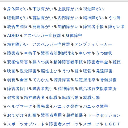
身体障がい
下肢障がい
上肢障がい
視覚障がい
聴覚障がい
言語障がい
内部障がい
精神障がい
うつ病
統合失調症
発達障がい
知的障がい
障害者手帳
障がい者
ADHD
アスペルガー症候群
身体障害
精神障がい アスペルガー症候群
アンプティサッカー
障害者
車椅子
障害者差別解消法
車いす
うつ症状
双極性障害
躁うつ病
精神障害者手帳
障害者年金
難聴
映画
視覚障害
脳性まひ
うつ
聾
聴覚
発達障害
弱視
全盲
てんかん
聴覚障害
法定雇用率
脊髄損傷
障害者採用
障害者割引
精神障害
就労移行支援事業所
健常者
精神障害者
転職
転職活動
就職活動
ヘルプマーク
優先席
パニック発作
パニック障害
おでかけ
紅葉
障害者雇用
超福祉展
トークセッション
スポーツオブハート
障害者スポーツ
スポーツ
ＬＧＢＴ