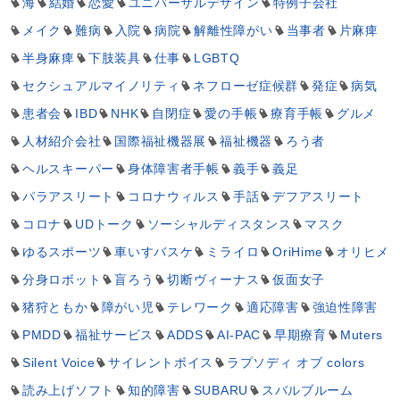
海
結婚
恋愛
ユニバーサルデザイン
特例子会社
メイク
難病
入院
病院
解離性障がい
当事者
片麻痺
半身麻痺
下肢装具
仕事
LGBTQ
セクシュアルマイノリティ
ネフローゼ症候群
発症
病気
患者会
IBD
NHK
自閉症
愛の手帳
療育手帳
グルメ
人材紹介会社
国際福祉機器展
福祉機器
ろう者
ヘルスキーパー
身体障害者手帳
義手
義足
パラアスリート
コロナウィルス
手話
デフアスリート
コロナ
UDトーク
ソーシャルディスタンス
マスク
ゆるスポーツ
車いすバスケ
ミライロ
OriHime
オリヒメ
分身ロボット
盲ろう
切断ヴィーナス
仮面女子
猪狩ともか
障がい児
テレワーク
適応障害
強迫性障害
PMDD
福祉サービス
ADDS
AI-PAC
早期療育
Muters
Silent Voice
サイレントボイス
ラプソディ オブ colors
読み上げソフト
知的障害
SUBARU
スバルブルーム