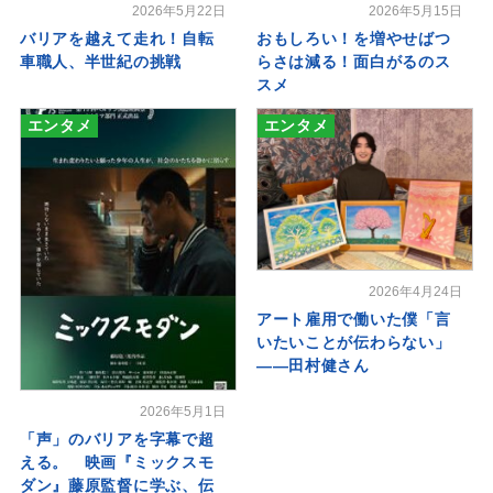
2026年5月22日
2026年5月15日
バリアを越えて走れ！自転
おもしろい！を増やせばつ
車職人、半世紀の挑戦
らさは減る！面白がるのス
スメ
エンタメ
エンタメ
2026年4月24日
アート雇用で働いた僕「言
いたいことが伝わらない」
――田村健さん
2026年5月1日
「声」のバリアを字幕で超
える。 映画『ミックスモ
ダン』藤原監督に学ぶ、伝