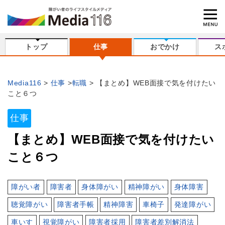
トップ
仕事
おでかけ
ス
Media116
仕事
転職
【まとめ】WEB面接で気を付けたい
こと６つ
仕事
【まとめ】WEB面接で気を付けたい
こと６つ
障がい者
障害者
身体障がい
精神障がい
身体障害
聴覚障がい
障害者手帳
精神障害
車椅子
発達障がい
車いす
視覚障がい
障害者採用
障害者差別解消法