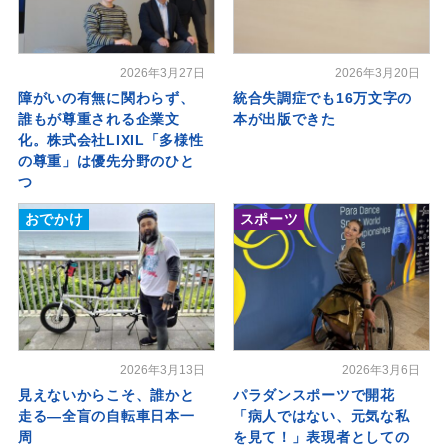
2026年3月27日
2026年3月20日
障がいの有無に関わらず、
統合失調症でも16万文字の
誰もが尊重される企業文
本が出版できた
化。株式会社LIXIL「多様性
の尊重」は優先分野のひと
つ
おでかけ
スポーツ
2026年3月13日
2026年3月6日
見えないからこそ、誰かと
パラダンスポーツで開花
走る―全盲の自転車日本一
「病人ではない、元気な私
周
を見て！」表現者としての