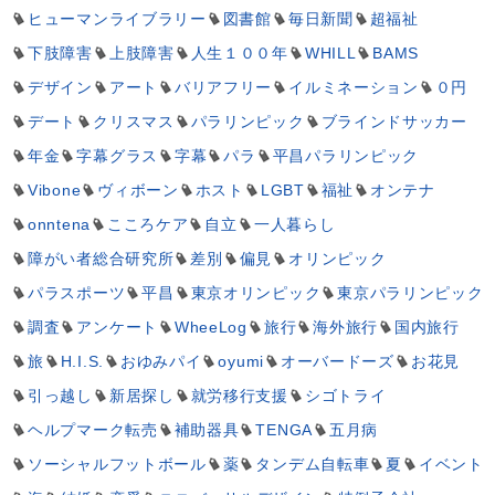
ヒューマンライブラリー
図書館
毎日新聞
超福祉
下肢障害
上肢障害
人生１００年
WHILL
BAMS
デザイン
アート
バリアフリー
イルミネーション
０円
デート
クリスマス
パラリンピック
ブラインドサッカー
年金
字幕グラス
字幕
パラ
平昌パラリンピック
Vibone
ヴィボーン
ホスト
LGBT
福祉
オンテナ
onntena
こころケア
自立
一人暮らし
障がい者総合研究所
差別
偏見
オリンピック
パラスポーツ
平昌
東京オリンピック
東京パラリンピック
調査
アンケート
WheeLog
旅行
海外旅行
国内旅行
旅
H.I.S.
おゆみパイ
oyumi
オーバードーズ
お花見
引っ越し
新居探し
就労移行支援
シゴトライ
ヘルプマーク転売
補助器具
TENGA
五月病
ソーシャルフットボール
薬
タンデム自転車
夏
イベント