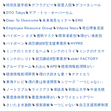
特別支援学校
デフラグビー
措置入院
デコペタシール
DTO Tokyo
デア・トゥ・オーバーカム
Dear To Overcome
未来発見セミナー
ERG
Employee Resource Group
Vibone Nezu
骨伝導集音器
バイボーン ネズ
透明マスク
障害者差別
障がい者差別
バイボーン
就労継続B型支援事業所
HYPRE
ミンナのミカタぐるーぷ
ミンナのミライ
ミンナのナカマ
ミンナのシゴト
就労継続B型事業所
able! FACTORY
グループホーム
わおん
APD
聴覚情報処理障がい
聴覚情報処理障害
僕の大好きな妻！
ナナトエリ
東海テレビ
僕の妻は発達障害
シリーズ「一つじゃない」
ノートラブル
ライクアス
筆談具
和歌山大学
中途失聴
重度身体障害
重度身体障がい
クワイエットアワー
さいたま水族館
感覚過敏
一つじゃない
自立支援医療制度