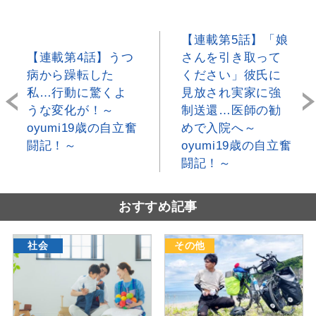
【連載第5話】「娘
【連載第4話】うつ
さんを引き取って
病から躁転した
ください」彼氏に
私…行動に驚くよ
見放され実家に強
うな変化が！～
制送還…医師の勧
oyumi19歳の自立奮
めで入院へ～
闘記！～
oyumi19歳の自立奮
闘記！～
おすすめ記事
社会
その他