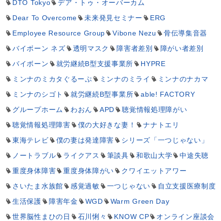
DTO Tokyo
デア・トゥ・オーバーカム
Dear To Overcome
未来発見セミナー
ERG
Employee Resource Group
Vibone Nezu
骨伝導集音器
バイボーン ネズ
透明マスク
障害者差別
障がい者差別
バイボーン
就労継続B型支援事業所
HYPRE
ミンナのミカタぐるーぷ
ミンナのミライ
ミンナのナカマ
ミンナのシゴト
就労継続B型事業所
able! FACTORY
グループホーム
わおん
APD
聴覚情報処理障がい
聴覚情報処理障害
僕の大好きな妻！
ナナトエリ
東海テレビ
僕の妻は発達障害
シリーズ「一つじゃない」
ノートラブル
ライクアス
筆談具
和歌山大学
中途失聴
重度身体障害
重度身体障がい
クワイエットアワー
さいたま水族館
感覚過敏
一つじゃない
自立支援医療制度
生活保護
障害年金
WGD
Warm Green Day
世界脳性まひの日
石川悧々
KNOW CP
オンライン座談会