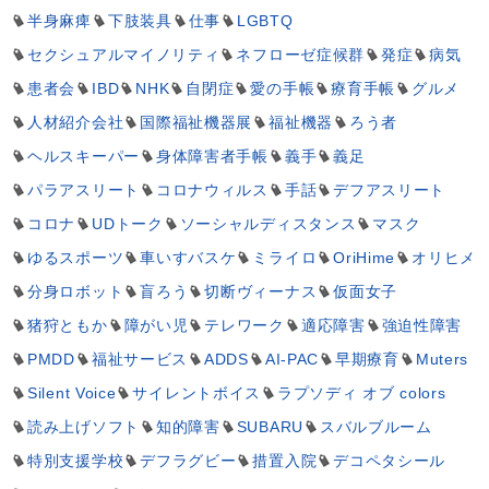
半身麻痺
下肢装具
仕事
LGBTQ
セクシュアルマイノリティ
ネフローゼ症候群
発症
病気
患者会
IBD
NHK
自閉症
愛の手帳
療育手帳
グルメ
人材紹介会社
国際福祉機器展
福祉機器
ろう者
ヘルスキーパー
身体障害者手帳
義手
義足
パラアスリート
コロナウィルス
手話
デフアスリート
コロナ
UDトーク
ソーシャルディスタンス
マスク
ゆるスポーツ
車いすバスケ
ミライロ
OriHime
オリヒメ
分身ロボット
盲ろう
切断ヴィーナス
仮面女子
猪狩ともか
障がい児
テレワーク
適応障害
強迫性障害
PMDD
福祉サービス
ADDS
AI-PAC
早期療育
Muters
Silent Voice
サイレントボイス
ラプソディ オブ colors
読み上げソフト
知的障害
SUBARU
スバルブルーム
特別支援学校
デフラグビー
措置入院
デコペタシール