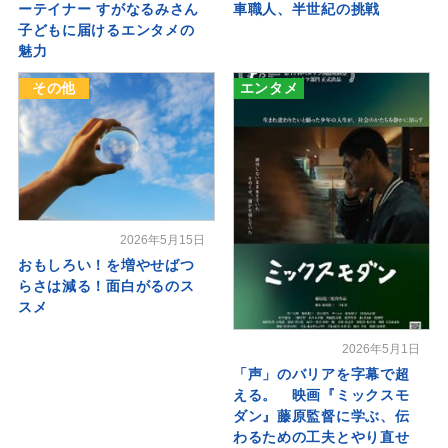
ーテイナー すがなるみさん
車職人、半世紀の挑戦
子どもに届けるエンタメの
魅力
その他
エンタメ
2026年5月15日
おもしろい！を増やせばつ
らさは減る！面白がるのス
スメ
2026年5月1日
「声」のバリアを字幕で超
える。 映画『ミックスモ
ダン』藤原監督に学ぶ、伝
わるための工夫とやり直せ