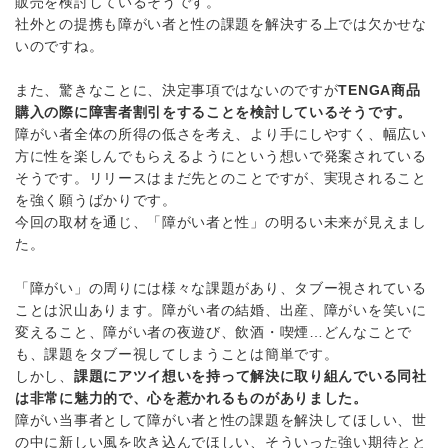
販売を検討しているそうです。
社外との提携も障がい者と性の課題を解決する上では欠かせな
いのですね。
また、驚きなことに、決定事項ではないのですが
TENGA商品
購入の際に障害者割引をすることを検討しているそうです。
障がい者全体の所得の低さを考え、より手にしやすく、幅広い
方に性を楽しんでもらえるようにという想いで発案されている
そうです。リリースはまだ先とのことですが、実現されること
を強く願うばかりです。
今回の取材を通じ、「障がい者と性」の明るい未来が見えまし
た。
「障がい」の周りには様々な課題があり、タブー視されている
ことは沢山あります。障がい者の結婚、出産、障がいを笑いに
変えること、障がい者の夜遊び、飲酒・喫煙…どんなことで
も、課題をタブー視してしまうことは簡単です。
しかし、
課題にアツイ想いを持って解決に取り組んでいる同社
は非常に魅力的で、心を惹かれるものがありました。
障がい当事者として障がい者と性の課題を解決してほしい、世
の中に新しい風を吹き込んでほしい、そういった強い期待とと