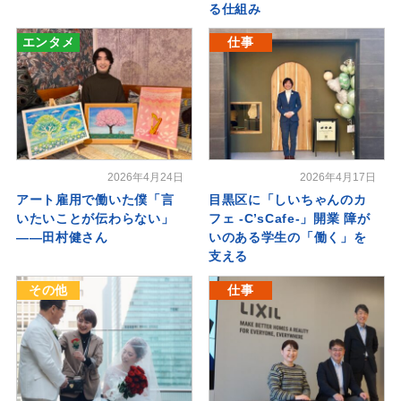
る仕組み
エンタメ
仕事
2026年4月24日
2026年4月17日
アート雇用で働いた僕「言
目黒区に「しいちゃんのカ
いたいことが伝わらない」
フェ -C’sCafe-」開業 障が
――田村健さん
いのある学生の「働く」を
支える
その他
仕事