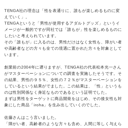
TENGA社の理念は「性を表通りに、誰もが楽しめるものに変
えていく」。
TENGAというと「男性が使用するアダルトグッズ」というイ
メージが一般的ですが同社では「誰もが」性を楽しめるものに
したいと考えられています。
その「誰もが」に入るのは、男性だけはなく女性も、障がい者
や高齢者などの方々も全ての境遇に置かれた方々を対象として
います。
創業前の2004年に遡りますが、TENGA社の代表松本光一さん
がマスターベーションについての調査を実施したそうです。そ
の結果、男性の９５％、女性の７２％がマスターベーションを
しているという結果がでました。この結果は、「性」というも
のは性別関係なく身近なものであるという証明でした。
まずは男性をターゲットに商品開発をはじめ、その後女性も対
象にした商品「iroha」を生み出していくのでした。
佐藤さんはこう言いました。
「障がい者、高齢者のような方々も含め、人間に等しく与えら