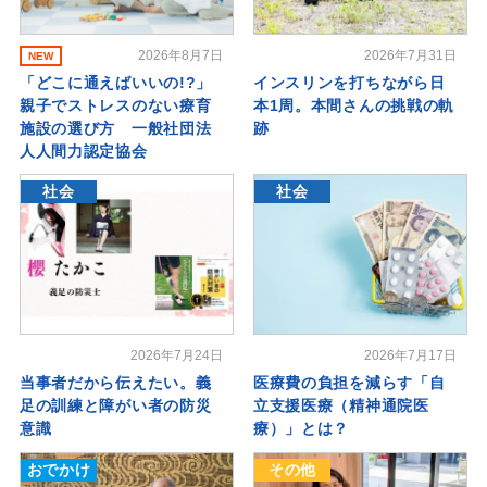
2026年8月7日
2026年7月31日
NEW
「どこに通えばいいの!?」
インスリンを打ちながら日
親子でストレスのない療育
本1周。本間さんの挑戦の軌
施設の選び方 一般社団法
跡
人人間力認定協会
社会
社会
2026年7月24日
2026年7月17日
当事者だから伝えたい。義
医療費の負担を減らす「自
足の訓練と障がい者の防災
立支援医療（精神通院医
意識
療）」とは？
おでかけ
その他