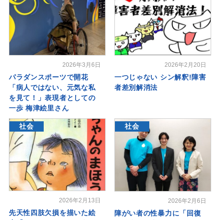
2026年3月6日
2026年2月20日
パラダンスポーツで開花
一つじゃない シン解釈!障害
「病人ではない、元気な私
者差別解消法
を見て！」表現者としての
一歩 梅津絵里さん
社会
社会
2026年2月13日
2026年2月6日
先天性四肢欠損を描いた絵
障がい者の性暴力に「回復