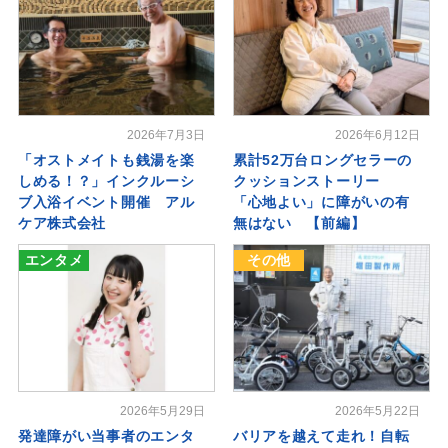
2026年7月3日
2026年6月12日
「オストメイトも銭湯を楽
累計52万台ロングセラーの
しめる！？」インクルーシ
クッションストーリー
ブ入浴イベント開催 アル
「心地よい」に障がいの有
ケア株式会社
無はない 【前編】
エンタメ
その他
2026年5月29日
2026年5月22日
発達障がい当事者のエンタ
バリアを越えて走れ！自転