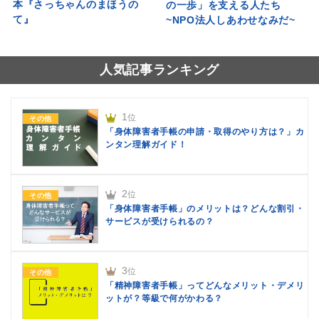
本『さっちゃんのまほうの
の一歩」を支える人たち
て』
~NPO法人しあわせなみだ~
人気記事ランキング
1
位
その他
「身体障害者手帳の申請・取得のやり方は？」カ
ンタン理解ガイド！
2
位
その他
「身体障害者手帳」のメリットは？どんな割引・
サービスが受けられるの？
3
位
その他
「精神障害者手帳」ってどんなメリット・デメリ
ットが？等級で何がかわる？