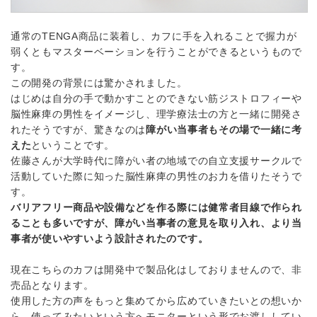
通常のTENGA商品に装着し、カフに手を入れることで握力が
弱くともマスターベーションを行うことができるというもので
す。
この開発の背景には驚かされました。
はじめは自分の手で動かすことのできない筋ジストロフィーや
脳性麻痺の男性をイメージし、理学療法士の方と一緒に開発さ
れたそうですが、驚きなのは
障がい当事者もその場で一緒に考
えた
ということです。
佐藤さんが大学時代に障がい者の地域での自立支援サークルで
活動していた際に知った脳性麻痺の男性のお力を借りたそうで
す。
バリアフリー商品や設備などを作る際には健常者目線で作られ
ることも多いですが、障がい当事者の意見を取り入れ、より当
事者が使いやすいよう設計されたのです。
現在こちらのカフは開発中で製品化はしておりませんので、非
売品となります。
使用した方の声をもっと集めてから広めていきたいとの想いか
ら、使ってみたいという方へモニターという形でお渡ししてい