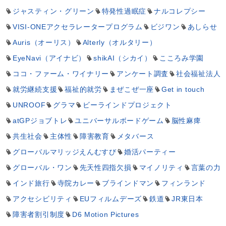
ジャスティン・グリーン
特発性過眠症
ナルコレプシー
VISI-ONEアクセラレータープログラム
ビジワン
あしらせ
Auris（オーリス）
Alterly（オルタリー）
EyeNavi（アイナビ）
shikAI（シカイ）
こころみ学園
ココ・ファーム・ワイナリー
アンケート調査
社会福祉法人
就労継続支援
福祉的就労
まぜこぜ一座
Get in touch
UNROOF
グラマ
ビーラインドプロジェクト
atGPジョブトレ
ユニバーサルボードゲーム
脳性麻痺
共生社会
主体性
障害教育
メタバース
グローバルマリッジえんむすび
婚活パーティー
グローバル・ワン
先天性四指欠損
マイノリティ
言葉の力
インド旅行
寺院カレー
ブラインドマン
フィンランド
アクセシビリティ
EUフィルムデーズ
鉄道
JR東日本
障害者割引制度
D6 Motion Pictures