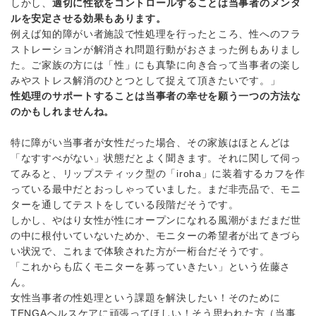
しかし、
適切に性欲をコントロールすることは当事者のメンタ
ルを安定させる効果もあります。
例えば知的障がい者施設で性処理を行ったところ、性へのフラ
ストレーションが解消され問題行動がおさまった例もありまし
た。ご家族の方には「性」にも真摯に向き合って当事者の楽し
みやストレス解消のひとつとして捉えて頂きたいです。」
性処理のサポートすることは当事者の幸せを願う一つの方法な
のかもしれませんね。
特に障がい当事者が女性だった場合、その家族はほとんどは
「なすすべがない」状態だとよく聞きます。それに関して伺っ
てみると、リップスティック型の「iroha」に装着するカフを作
っている最中だとおっしゃっていました。まだ非売品で、モニ
ターを通してテストをしている段階だそうです。
しかし、やはり女性が性にオープンになれる風潮がまだまだ世
の中に根付いていないためか、モニターの希望者が出てきづら
い状況で、これまで体験された方が一桁台だそうです。
「これからも広くモニターを募っていきたい」という佐藤さ
ん。
女性当事者の性処理という課題を解決したい！そのために
TENGAヘルスケアに頑張ってほしい！そう思われた方（当事