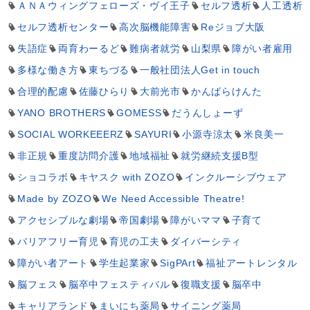
ＡＮＡウィングフェローズ・ヴイ王子
セルフ透析
人工透析
セルフ透析センター
高次脳機能障害
Reジョブ大阪
失語症
両育わーるど
難病者就労
山梨県
障がい者雇用
多様な働き方
東ちづる
一般社団法人Get in touch
合理的配慮
佐藤ひらり
大前光市
かんばらけんた
YANO BROTHERS
GOMESS
だうんしょーず
SOCIAL WORKEEERZ
SAYURI
小源寺涼太
米良美一
非正規
重度訪問介護
地域福祉
就労継続支援B型
ショコラボ
キヤスク with ZOZO
インクルーシブウェア
Made by ZOZO
We Need Accessible Theatre!
アクセシブルな劇場
帝国劇場
障がいママ
子育て
バリアフリー育児
育児の工夫
ダイバーシティ
障がい者アート
学生起業家
SigPArt
福祉アートレンタル
脳フェス
脳卒中フェスティバル
復職支援
脳卒中
キャリアランド
まいにち薬局
サイニング薬局