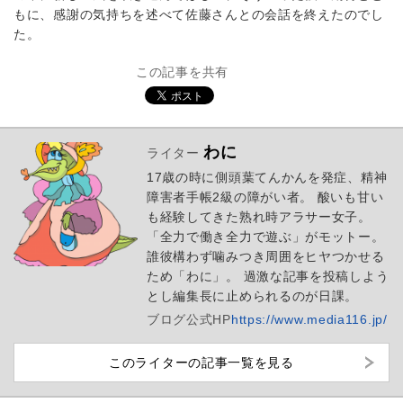
もに、感謝の気持ちを述べて佐藤さんとの会話を終えたのでし
た。
この記事を共有
わに
ライター
17歳の時に側頭葉てんかんを発症、精神
障害者手帳2級の障がい者。 酸いも甘い
も経験してきた熟れ時アラサー女子。
「全力で働き全力で遊ぶ」がモットー。
誰彼構わず噛みつき周囲をヒヤつかせる
ため「わに」。 過激な記事を投稿しよう
とし編集長に止められるのが日課。
ブログ
公式HP
https://www.media116.jp/
このライターの記事一覧を見る