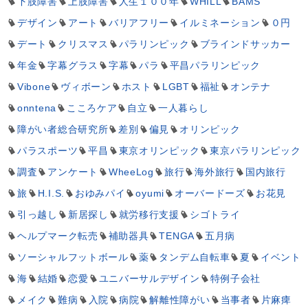
下肢障害
上肢障害
人生１００年
WHILL
BAMS
デザイン
アート
バリアフリー
イルミネーション
０円
デート
クリスマス
パラリンピック
ブラインドサッカー
年金
字幕グラス
字幕
パラ
平昌パラリンピック
Vibone
ヴィボーン
ホスト
LGBT
福祉
オンテナ
onntena
こころケア
自立
一人暮らし
障がい者総合研究所
差別
偏見
オリンピック
パラスポーツ
平昌
東京オリンピック
東京パラリンピック
調査
アンケート
WheeLog
旅行
海外旅行
国内旅行
旅
H.I.S.
おゆみパイ
oyumi
オーバードーズ
お花見
引っ越し
新居探し
就労移行支援
シゴトライ
ヘルプマーク転売
補助器具
TENGA
五月病
ソーシャルフットボール
薬
タンデム自転車
夏
イベント
海
結婚
恋愛
ユニバーサルデザイン
特例子会社
メイク
難病
入院
病院
解離性障がい
当事者
片麻痺