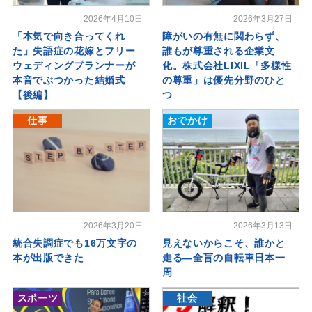
2026年4月10日
2026年3月27日
「本気で向き合ってくれ
障がいの有無に関わらず、
た」失語症の花嫁とフリー
誰もが尊重される企業文
ウェディングプランナーが
化。株式会社LIXIL「多様性
本音でぶつかった結婚式
の尊重」は優先分野のひと
【後編】
つ
仕事
おでかけ
2026年3月20日
2026年3月13日
統合失調症でも16万文字の
見えないからこそ、誰かと
本が出版できた
走る―全盲の自転車日本一
周
スポーツ
社会