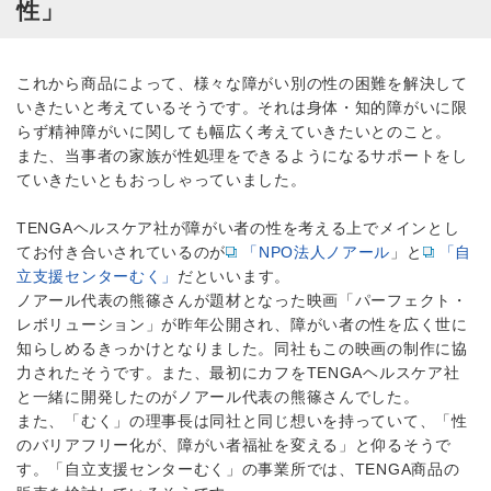
性」
これから商品によって、様々な障がい別の性の困難を解決して
いきたいと考えているそうです。それは身体・知的障がいに限
らず精神障がいに関しても幅広く考えていきたいとのこと。
また、当事者の家族が性処理をできるようになるサポートをし
ていきたいともおっしゃっていました。
TENGAヘルスケア社が障がい者の性を考える上でメインとし
てお付き合いされているのが
「NPO法人ノアール
」と
「自
立支援センターむく」
だといいます。
ノアール代表の熊篠さんが題材となった映画「パーフェクト・
レボリューション」が昨年公開され、障がい者の性を広く世に
知らしめるきっかけとなりました。同社もこの映画の制作に協
力されたそうです。また、最初にカフをTENGAヘルスケア社
と一緒に開発したのがノアール代表の熊篠さんでした。
また、「むく」の理事長は同社と同じ想いを持っていて、「性
のバリアフリー化が、障がい者福祉を変える」と仰るそうで
す。「自立支援センターむく」の事業所では、TENGA商品の