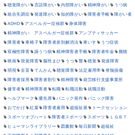
聴覚障がい
言語障がい
内部障がい
精神障がい
うつ病
統合失調症
発達障がい
知的障がい
障害者手帳
障がい者
ADHD
アスペルガー症候群
身体障害
精神障がい アスペルガー症候群
アンプティサッカー
障害者
車椅子
障害者差別解消法
車いす
うつ症状
双極性障害
躁うつ病
精神障害者手帳
障害者年金
難聴
映画
視覚障害
脳性まひ
うつ
聾
聴覚
発達障害
弱視
全盲
てんかん
聴覚障害
法定雇用率
脊髄損傷
障害者採用
障害者割引
精神障害
就労移行支援事業所
健常者
精神障害者
転職
転職活動
就職活動
ヘルプマーク
優先席
パニック発作
パニック障害
おでかけ
紅葉
障害者雇用
超福祉展
トークセッション
スポーツオブハート
障害者スポーツ
スポーツ
ＬＧＢＴ
ヒューマンライブラリー
図書館
毎日新聞
超福祉