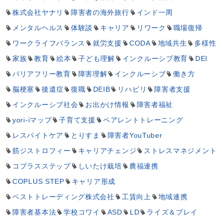
株式会社ヤナリ
障害者の海外旅行
インド一周
メンタルヘルス
体験談
キャリア
リワーク
職場復帰
ワークライフバランス
就労支援
CODA
地域共生
多様性
家族
教育
絵本
子ども理解
インクルーシブ教育
DEI
バリアフリー教育
障害理解
インクルーシブ
働き方
脳梗塞
後遺症
復職
DEIB
リハビリ
障害者支援
インクルーシブ社会
お出かけ情報
障害者福祉
yori-iマップ
子育て支援
ペアレントトレーニング
レスパイトケア
とりすま
障害者YouTuber
筋ジストロフィー
キャリアチェンジ
ストレスマネジメント
コプラスステップ
しいたけ栽培
農福連携
COPLUS STEP
キャリア形成
ベストトレーディング株式会社
工賃向上
地域連携
障害者基本法
学校コワイ
ASD
LD
ライズ＆プレイ