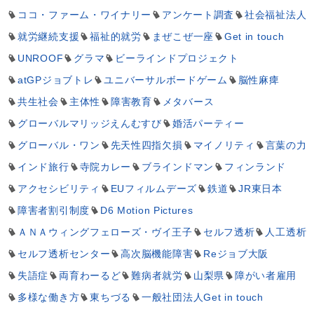
ココ・ファーム・ワイナリー
アンケート調査
社会福祉法人
就労継続支援
福祉的就労
まぜこぜ一座
Get in touch
UNROOF
グラマ
ビーラインドプロジェクト
atGPジョブトレ
ユニバーサルボードゲーム
脳性麻痺
共生社会
主体性
障害教育
メタバース
グローバルマリッジえんむすび
婚活パーティー
グローバル・ワン
先天性四指欠損
マイノリティ
言葉の力
インド旅行
寺院カレー
ブラインドマン
フィンランド
アクセシビリティ
EUフィルムデーズ
鉄道
JR東日本
障害者割引制度
D6 Motion Pictures
ＡＮＡウィングフェローズ・ヴイ王子
セルフ透析
人工透析
セルフ透析センター
高次脳機能障害
Reジョブ大阪
失語症
両育わーるど
難病者就労
山梨県
障がい者雇用
多様な働き方
東ちづる
一般社団法人Get in touch