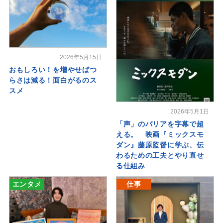
2026年5月15日
おもしろい！を増やせばつ
らさは減る！面白がるのス
スメ
2026年5月1日
「声」のバリアを字幕で超
える。 映画『ミックスモ
ダン』藤原監督に学ぶ、伝
わるための工夫とやり直せ
る仕組み
エンタメ
仕事