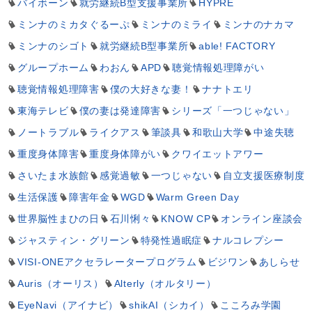
バイボーン
就労継続B型支援事業所
HYPRE
ミンナのミカタぐるーぷ
ミンナのミライ
ミンナのナカマ
ミンナのシゴト
就労継続B型事業所
able! FACTORY
グループホーム
わおん
APD
聴覚情報処理障がい
聴覚情報処理障害
僕の大好きな妻！
ナナトエリ
東海テレビ
僕の妻は発達障害
シリーズ「一つじゃない」
ノートラブル
ライクアス
筆談具
和歌山大学
中途失聴
重度身体障害
重度身体障がい
クワイエットアワー
さいたま水族館
感覚過敏
一つじゃない
自立支援医療制度
生活保護
障害年金
WGD
Warm Green Day
世界脳性まひの日
石川悧々
KNOW CP
オンライン座談会
ジャスティン・グリーン
特発性過眠症
ナルコレプシー
VISI-ONEアクセラレータープログラム
ビジワン
あしらせ
Auris（オーリス）
Alterly（オルタリー）
EyeNavi（アイナビ）
shikAI（シカイ）
こころみ学園