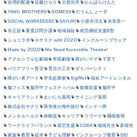
合理的配慮
佐藤ひらり
大前光市
かんばらけんた
YANO BROTHERS
GOMESS
だうんしょーず
SOCIAL WORKEEERZ
SAYURI
小源寺涼太
米良美一
非正規
重度訪問介護
地域福祉
就労継続支援B型
ショコラボ
キヤスク with ZOZO
インクルーシブウェア
Made by ZOZO
We Need Accessible Theatre!
アクセシブルな劇場
帝国劇場
障がいママ
子育て
バリアフリー育児
育児の工夫
ダイバーシティ
障がい者アート
学生起業家
SigPArt
福祉アートレンタル
脳フェス
脳卒中フェスティバル
復職支援
脳卒中
キャリアランド
まいにち薬局
サイニング薬局
株式会社ヤナリ
障害者の海外旅行
インド一周
メンタルヘルス
体験談
キャリア
リワーク
職場復帰
ワークライフバランス
就労支援
CODA
地域共生
多様性
家族
教育
絵本
子ども理解
インクルーシブ教育
DEI