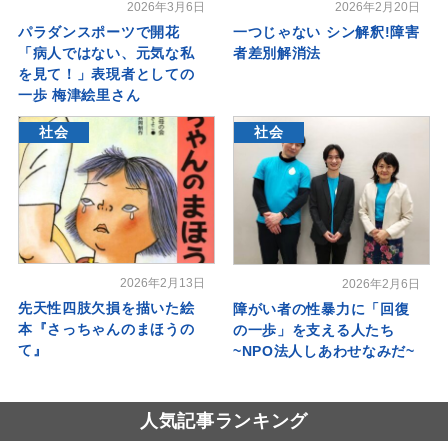
2026年3月6日
2026年2月20日
パラダンスポーツで開花
一つじゃない シン解釈!障害
「病人ではない、元気な私
者差別解消法
を見て！」表現者としての
一歩 梅津絵里さん
社会
社会
2026年2月13日
2026年2月6日
先天性四肢欠損を描いた絵
障がい者の性暴力に「回復
本『さっちゃんのまほうの
の一歩」を支える人たち
て』
~NPO法人しあわせなみだ~
人気記事ランキング