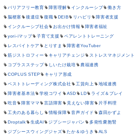
バリアフリー教育
障害理解
インクルーシブ
働き方
脳梗塞
後遺症
復職
DEIB
リハビリ
障害者支援
インクルーシブ社会
お出かけ情報
障害者福祉
yori-iマップ
子育て支援
ペアレントトレーニング
レスパイトケア
とりすま
障害者YouTuber
筋ジストロフィー
キャリアチェンジ
ストレスマネジメント
コプラスステップ
しいたけ栽培
農福連携
COPLUS STEP
キャリア形成
ベストトレーディング株式会社
工賃向上
地域連携
障害者基本法
学校コワイ
ASD
LD
ライズ＆プレイ
吃音
障害ママ
言語障害
見えない障害
片手料理
工夫のある暮らし
情報保障
音声ガイド
森田かずよ
Droptalk
生成AI
ジプシージャパン
多発性嚢胞腎
ジプシースウィングジャズ
たか＆ゆうき
ALS