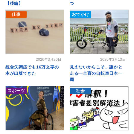
【後編】
つ
仕事
おでかけ
2026年3月20日
2026年3月13日
統合失調症でも16万文字の
見えないからこそ、誰かと
本が出版できた
走る―全盲の自転車日本一
周
スポーツ
社会