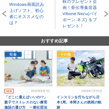
秋のプレゼント企
Windows画面読み
画！骨伝導集音器
上げソフト、初心
Vibone Nezu(バイ
者にオススメなの
ボーン ネズ) をプ
は？
レゼント！
おすすめ記事
社会
その他
2026年8月7日
2026年7月31日
NEW
「どこに通えばいいの!?」
インスリンを打ちながら日
親子でストレスのない療育
本1周。本間さんの挑戦の軌
施設の選び方 一般社団法
跡