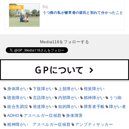
5
位
その他
うつ病の私が健常者の彼氏と別れて分かったこと
Media116をフォローする
身体障がい
下肢障がい
上肢障がい
視覚障がい
聴覚障がい
言語障がい
内部障がい
精神障がい
うつ病
統合失調症
発達障がい
知的障がい
障害者手帳
障がい者
ADHD
アスペルガー症候群
身体障害
精神障がい アスペルガー症候群
アンプティサッカー