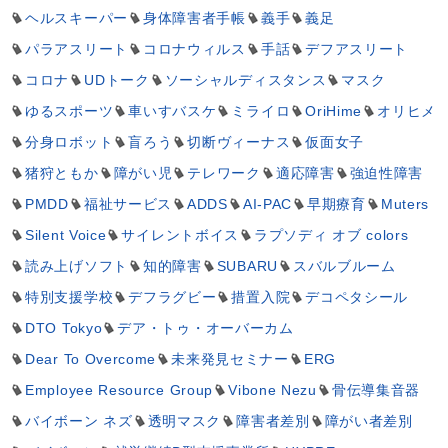
ヘルスキーパー
身体障害者手帳
義手
義足
パラアスリート
コロナウィルス
手話
デフアスリート
コロナ
UDトーク
ソーシャルディスタンス
マスク
ゆるスポーツ
車いすバスケ
ミライロ
OriHime
オリヒメ
分身ロボット
盲ろう
切断ヴィーナス
仮面女子
猪狩ともか
障がい児
テレワーク
適応障害
強迫性障害
PMDD
福祉サービス
ADDS
AI-PAC
早期療育
Muters
Silent Voice
サイレントボイス
ラプソディ オブ colors
読み上げソフト
知的障害
SUBARU
スバルブルーム
特別支援学校
デフラグビー
措置入院
デコペタシール
DTO Tokyo
デア・トゥ・オーバーカム
Dear To Overcome
未来発見セミナー
ERG
Employee Resource Group
Vibone Nezu
骨伝導集音器
バイボーン ネズ
透明マスク
障害者差別
障がい者差別