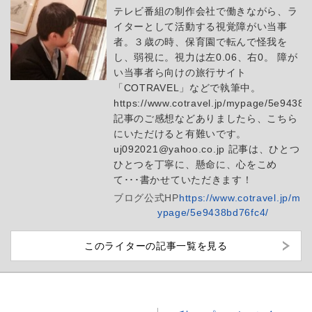
テレビ番組の制作会社で働きながら、ラ
イターとして活動する視覚障がい当事
者。３歳の時、保育園で転んで怪我を
し、弱視に。視力は左0.06、右0。 障が
い当事者ら向けの旅行サイト
「COTRAVEL」などで執筆中。
https://www.cotravel.jp/mypage/5e9438b
記事のご感想などありましたら、こちら
にいただけると有難いです。
uj092021@yahoo.co.jp 記事は、ひとつ
ひとつを丁寧に、懸命に、心をこめ
て･･･書かせていただきます！
ブログ
公式HP
https://www.cotravel.jp/m
ypage/5e9438bd76fc4/
このライターの記事一覧を見る