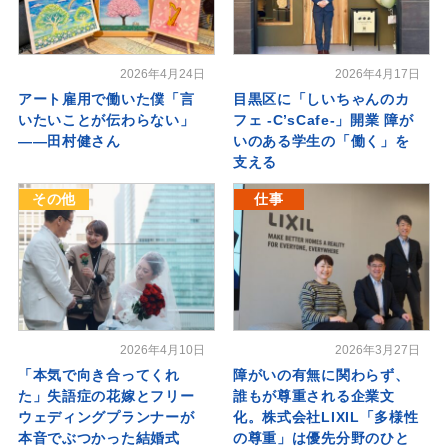
2026年4月24日
2026年4月17日
アート雇用で働いた僕「言
目黒区に「しいちゃんのカ
いたいことが伝わらない」
フェ -C’sCafe-」開業 障が
――田村健さん
いのある学生の「働く」を
支える
その他
仕事
2026年4月10日
2026年3月27日
「本気で向き合ってくれ
障がいの有無に関わらず、
た」失語症の花嫁とフリー
誰もが尊重される企業文
ウェディングプランナーが
化。株式会社LIXIL「多様性
本音でぶつかった結婚式
の尊重」は優先分野のひと