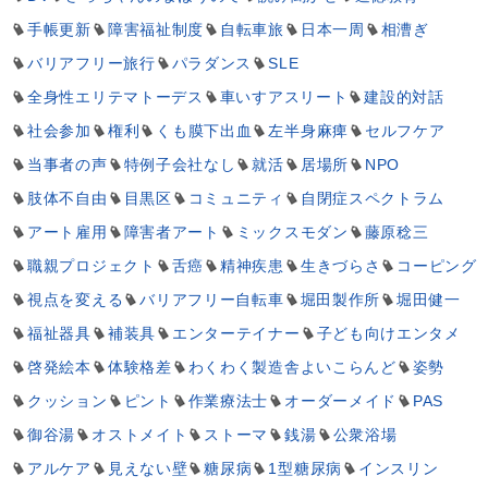
手帳更新
障害福祉制度
自転車旅
日本一周
相漕ぎ
バリアフリー旅行
パラダンス
SLE
全身性エリテマトーデス
車いすアスリート
建設的対話
社会参加
権利
くも膜下出血
左半身麻痺
セルフケア
当事者の声
特例子会社なし
就活
居場所
NPO
肢体不自由
目黒区
コミュニティ
自閉症スペクトラム
アート雇用
障害者アート
ミックスモダン
藤原稔三
職親プロジェクト
舌癌
精神疾患
生きづらさ
コーピング
視点を変える
バリアフリー自転車
堀田製作所
堀田健一
福祉器具
補装具
エンターテイナー
子ども向けエンタメ
啓発絵本
体験格差
わくわく製造舎よいこらんど
姿勢
クッション
ピント
作業療法士
オーダーメイド
PAS
御谷湯
オストメイト
ストーマ
銭湯
公衆浴場
アルケア
見えない壁
糖尿病
1型糖尿病
インスリン