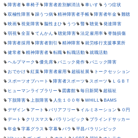
障害者
車椅子
障害者差別解消法
車いす
うつ症状
双極性障害
躁うつ病
精神障害者手帳
障害者年金
難聴
映画
視覚障害
脳性まひ
うつ
聾
聴覚
発達障害
弱視
全盲
てんかん
聴覚障害
法定雇用率
脊髄損傷
障害者採用
障害者割引
精神障害
就労移行支援事業所
健常者
精神障害者
転職
転職活動
就職活動
ヘルプマーク
優先席
パニック発作
パニック障害
おでかけ
紅葉
障害者雇用
超福祉展
トークセッション
スポーツオブハート
障害者スポーツ
スポーツ
ＬＧＢＴ
ヒューマンライブラリー
図書館
毎日新聞
超福祉
下肢障害
上肢障害
人生１００年
WHILL
BAMS
デザイン
アート
バリアフリー
イルミネーション
０円
デート
クリスマス
パラリンピック
ブラインドサッカー
年金
字幕グラス
字幕
パラ
平昌パラリンピック