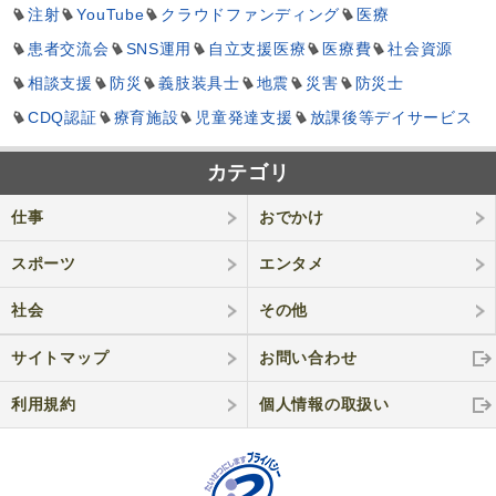
注射
YouTube
クラウドファンディング
医療
患者交流会
SNS運用
自立支援医療
医療費
社会資源
相談支援
防災
義肢装具士
地震
災害
防災士
CDQ認証
療育施設
児童発達支援
放課後等デイサービス
カテゴリ
仕事
おでかけ
スポーツ
エンタメ
社会
その他
サイトマップ
お問い合わせ
利用規約
個人情報の取
扱い