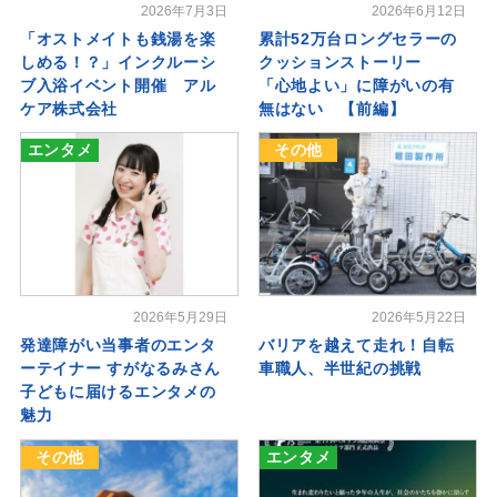
2026年7月3日
2026年6月12日
「オストメイトも銭湯を楽
累計52万台ロングセラーの
しめる！？」インクルーシ
クッションストーリー
ブ入浴イベント開催 アル
「心地よい」に障がいの有
ケア株式会社
無はない 【前編】
エンタメ
その他
2026年5月29日
2026年5月22日
発達障がい当事者のエンタ
バリアを越えて走れ！自転
ーテイナー すがなるみさん
車職人、半世紀の挑戦
子どもに届けるエンタメの
魅力
その他
エンタメ