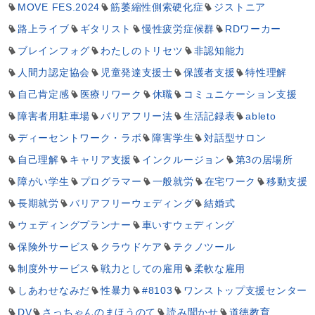
MOVE FES.2024
筋萎縮性側索硬化症
ジストニア
路上ライブ
ギタリスト
慢性疲労症候群
RDワーカー
ブレインフォグ
わたしのトリセツ
非認知能力
人間力認定協会
児童発達支援士
保護者支援
特性理解
自己肯定感
医療リワーク
休職
コミュニケーション支援
障害者用駐車場
バリアフリー法
生活記録表
ableto
ディーセントワーク・ラボ
障害学生
対話型サロン
自己理解
キャリア支援
インクルージョン
第3の居場所
障がい学生
プログラマー
一般就労
在宅ワーク
移動支援
長期就労
バリアフリーウェディング
結婚式
ウェディングプランナー
車いすウェディング
保険外サービス
クラウドケア
テクノツール
制度外サービス
戦力としての雇用
柔軟な雇用
しあわせなみだ
性暴力
#8103
ワンストップ支援センター
DV
さっちゃんのまほうのて
読み聞かせ
道徳教育