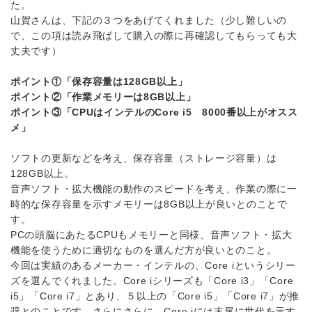
た。
山賀さんは、下記の３つをあげてくれました（少し難しいの
で、この項は読み飛ばして購入の際に再確認してもらっても大
丈夫です）
ポイント①「保存容量は128GB以上」
ポイント②「作業メモリーは8GB以上」
ポイント③「CPUはインテルのCore i5 8000番以上がオスス
メ」
ソフトの更新などを考え、保存容量（ストレージ容量）は
128GB以上。
音声ソフト・拡大機能の動作のスピードを考え、作業の際に一
時的な保存容量を示すメモリーは8GB以上が良いとのことで
す。
PCの頭脳にあたるCPUもメモリーと同様、音声ソフト・拡大
機能を使うために適切なものを選んだ方が良いとのこと。
今回は実績のあるメーカー・インテルの、Core iというシリー
ズを選んでくれました。Core iシリーズも「Core i3」「Core
i5」「Core i7」とあり、５以上の「Core i5」「Core i7」が推
奨とのことです。さらにさらに、Core iには末尾に世代を示す