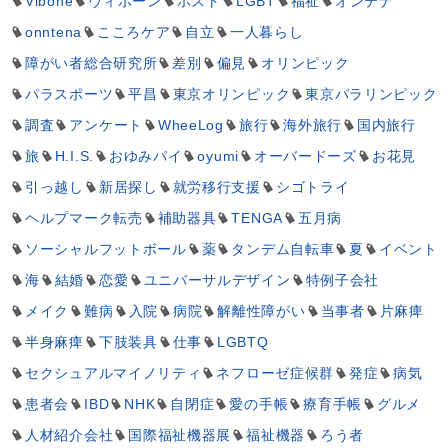
Vibone
ヴィボーン
ホスト
LGBT
福祉
オンテナ
onntena
こころケア
自立
一人暮らし
障がい者総合研究所
差別
偏見
オリンピック
パラスポーツ
平昌
東京オリンピック
東京パラリンピック
調査
アンケート
WheeLog
旅行
海外旅行
国内旅行
旅
H.I.S.
おゆみパイ
oyumi
オーバードーズ
お花見
引っ越し
新居探し
就労移行支援
シゴトライ
ヘルプマーク転売
補助器具
TENGA
五月病
ソーシャルフットボール
薬
タンデム自転車
夏
イベント
海
結婚
恋愛
ユニバーサルデザイン
特例子会社
メイク
難病
入院
病院
解離性障がい
当事者
片麻痺
半身麻痺
下肢装具
仕事
LGBTQ
セクシュアルマイノリティ
ネフローゼ症候群
発症
病気
患者会
IBD
NHK
自閉症
愛の手帳
療育手帳
グルメ
人材紹介会社
国際福祉機器展
福祉機器
ろう者