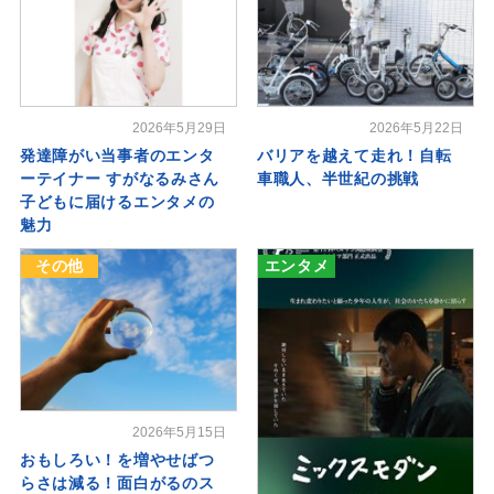
2026年5月29日
2026年5月22日
発達障がい当事者のエンタ
バリアを越えて走れ！自転
ーテイナー すがなるみさん
車職人、半世紀の挑戦
子どもに届けるエンタメの
魅力
その他
エンタメ
2026年5月15日
おもしろい！を増やせばつ
らさは減る！面白がるのス