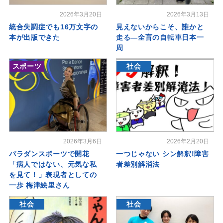
2026年3月20日
2026年3月13日
統合失調症でも16万文字の
見えないからこそ、誰かと
本が出版できた
走る―全盲の自転車日本一
周
スポーツ
社会
2026年3月6日
2026年2月20日
パラダンスポーツで開花
一つじゃない シン解釈!障害
「病人ではない、元気な私
者差別解消法
を見て！」表現者としての
一歩 梅津絵里さん
社会
社会