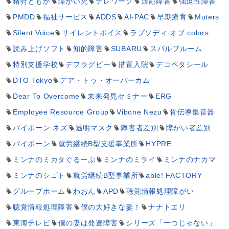
猪狩ともか
障がい児
テレワーク
適応障害
強迫性障害
PMDD
福祉サービス
ADDS
AI-PAC
早期療育
Muters
Silent Voice
サイレントボイス
ラプソディ オブ colors
読み上げソフト
知的障害
SUBARU
スバルブルーム
特別支援学校
デフラグビー
措置入院
デコペタシール
DTO Tokyo
デア・トゥ・オーバーカム
Dear To Overcome
未来発見セミナー
ERG
Employee Resource Group
Vibone Nezu
骨伝導集音器
バイボーン ネズ
透明マスク
障害者差別
障がい者差別
バイボーン
就労継続B型支援事業所
HYPRE
ミンナのミカタぐるーぷ
ミンナのミライ
ミンナのナカマ
ミンナのシゴト
就労継続B型事業所
able! FACTORY
グループホーム
わおん
APD
聴覚情報処理障がい
聴覚情報処理障害
僕の大好きな妻！
ナナトエリ
東海テレビ
僕の妻は発達障害
シリーズ「一つじゃない」