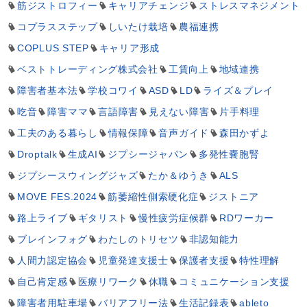
筋ジストロフィー
キャリアチェンジ
ストレスマネジメント
コプラスステップ
しいたけ栽培
農福連携
COPLUS STEP
キャリア形成
ベストトレーディング株式会社
工賃向上
地域連携
障害者基本法
学校コワイ
ASD
LD
ライズ＆プレイ
吃音
障害ママ
言語障害
見えない障害
片手料理
工夫のある暮らし
情報保障
音声ガイド
森田かずよ
Droptalk
生成AI
ジプシージャパン
多発性嚢胞腎
ジプシースウィングジャズ
たか＆ゆうき
ALS
MOVE FES.2024
筋萎縮性側索硬化症
ジストニア
路上ライブ
ギタリスト
慢性疲労症候群
RDワーカー
ブレインフォグ
わたしのトリセツ
非認知能力
人間力認定協会
児童発達支援士
保護者支援
特性理解
自己肯定感
医療リワーク
休職
コミュニケーション支援
障害者用駐車場
バリアフリー法
生活記録表
ableto