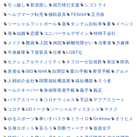
引っ越し
新居探し
就労移行支援
シゴトライ
ヘルプマーク転売
補助器具
TENGA
五月病
ソーシャルフットボール
薬
タンデム自転車
夏
イベント
海
結婚
恋愛
ユニバーサルデザイン
特例子会社
メイク
難病
入院
病院
解離性障がい
当事者
片麻痺
半身麻痺
下肢装具
仕事
LGBTQ
セクシュアルマイノリティ
ネフローゼ症候群
発症
病気
患者会
IBD
NHK
自閉症
愛の手帳
療育手帳
グルメ
人材紹介会社
国際福祉機器展
福祉機器
ろう者
ヘルスキーパー
身体障害者手帳
義手
義足
パラアスリート
コロナウィルス
手話
デフアスリート
コロナ
UDトーク
ソーシャルディスタンス
マスク
ゆるスポーツ
車いすバスケ
ミライロ
OriHime
オリヒメ
分身ロボット
盲ろう
切断ヴィーナス
仮面女子