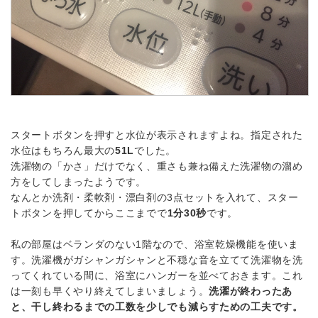
スタートボタンを押すと水位が表示されますよね。指定された
水位はもちろん最大の
51L
でした。
洗濯物の「かさ」だけでなく、重さも兼ね備えた洗濯物の溜め
方をしてしまったようです。
なんとか洗剤・柔軟剤・漂白剤の3点セットを入れて、スター
トボタンを押してからここまでで
1分30秒
です。
私の部屋はベランダのない1階なので、浴室乾燥機能を使いま
す。洗濯機がガシャンガシャンと不穏な音を立てて洗濯物を洗
ってくれている間に、浴室にハンガーを並べておきます。これ
は一刻も早くやり終えてしまいましょう。
洗濯が終わったあ
と、干し終わるまでの工数を少しでも減らすための工夫です。