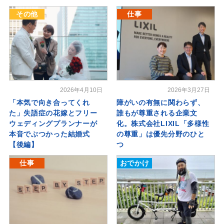
その他
仕事
2026年4月10日
2026年3月27日
「本気で向き合ってくれ
障がいの有無に関わらず、
た」失語症の花嫁とフリー
誰もが尊重される企業文
ウェディングプランナーが
化。株式会社LIXIL「多様性
本音でぶつかった結婚式
の尊重」は優先分野のひと
【後編】
つ
仕事
おでかけ