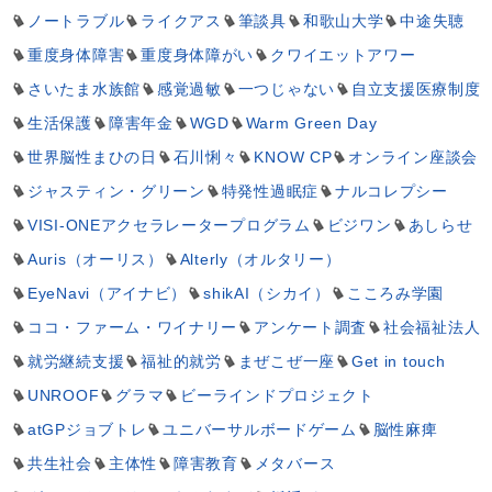
ノートラブル
ライクアス
筆談具
和歌山大学
中途失聴
重度身体障害
重度身体障がい
クワイエットアワー
さいたま水族館
感覚過敏
一つじゃない
自立支援医療制度
生活保護
障害年金
WGD
Warm Green Day
世界脳性まひの日
石川悧々
KNOW CP
オンライン座談会
ジャスティン・グリーン
特発性過眠症
ナルコレプシー
VISI-ONEアクセラレータープログラム
ビジワン
あしらせ
Auris（オーリス）
Alterly（オルタリー）
EyeNavi（アイナビ）
shikAI（シカイ）
こころみ学園
ココ・ファーム・ワイナリー
アンケート調査
社会福祉法人
就労継続支援
福祉的就労
まぜこぜ一座
Get in touch
UNROOF
グラマ
ビーラインドプロジェクト
atGPジョブトレ
ユニバーサルボードゲーム
脳性麻痺
共生社会
主体性
障害教育
メタバース