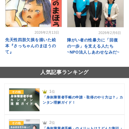
2026年2月13日
2026年2月6日
先天性四肢欠損を描いた絵
障がい者の性暴力に「回復
本『さっちゃんのまほうの
の一歩」を支える人たち
て』
~NPO法人しあわせなみだ~
人気記事ランキング
1
位
その他
「身体障害者手帳の申請・取得のやり方は？」カ
ンタン理解ガイド！
2
位
その他
「身体障害者手帳」のメリットは？どんな割引・