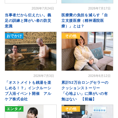
2026年7月24日
2026年7月17日
当事者だから伝えたい。義
医療費の負担を減らす「自
足の訓練と障がい者の防災
立支援医療（精神通院医
意識
療）」とは？
おでかけ
その他
2026年7月3日
2026年6月12日
「オストメイトも銭湯を楽
累計52万台ロングセラーの
しめる！？」インクルーシ
クッションストーリー
ブ入浴イベント開催 アル
「心地よい」に障がいの有
ケア株式会社
無はない 【前編】
エンタメ
その他