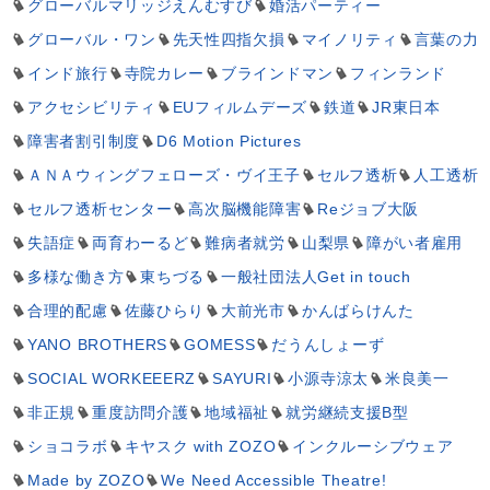
グローバルマリッジえんむすび
婚活パーティー
グローバル・ワン
先天性四指欠損
マイノリティ
言葉の力
インド旅行
寺院カレー
ブラインドマン
フィンランド
アクセシビリティ
EUフィルムデーズ
鉄道
JR東日本
障害者割引制度
D6 Motion Pictures
ＡＮＡウィングフェローズ・ヴイ王子
セルフ透析
人工透析
セルフ透析センター
高次脳機能障害
Reジョブ大阪
失語症
両育わーるど
難病者就労
山梨県
障がい者雇用
多様な働き方
東ちづる
一般社団法人Get in touch
合理的配慮
佐藤ひらり
大前光市
かんばらけんた
YANO BROTHERS
GOMESS
だうんしょーず
SOCIAL WORKEEERZ
SAYURI
小源寺涼太
米良美一
非正規
重度訪問介護
地域福祉
就労継続支援B型
ショコラボ
キヤスク with ZOZO
インクルーシブウェア
Made by ZOZO
We Need Accessible Theatre!