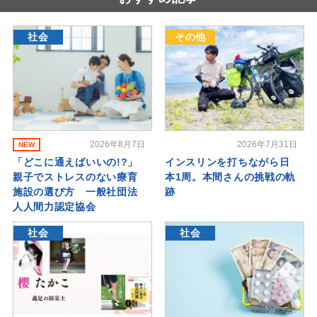
社会
その他
2026年8月7日
2026年7月31日
NEW
「どこに通えばいいの!?」
インスリンを打ちながら日
親子でストレスのない療育
本1周。本間さんの挑戦の軌
施設の選び方 一般社団法
跡
人人間力認定協会
社会
社会