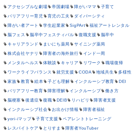
アクセシブルな劇場
帝国劇場
障がいママ
子育て
バリアフリー育児
育児の工夫
ダイバーシティ
障がい者アート
学生起業家
SigPArt
福祉アートレンタル
脳フェス
脳卒中フェスティバル
復職支援
脳卒中
キャリアランド
まいにち薬局
サイニング薬局
株式会社ヤナリ
障害者の海外旅行
インド一周
メンタルヘルス
体験談
キャリア
リワーク
職場復帰
ワークライフバランス
就労支援
CODA
地域共生
多様性
家族
教育
絵本
子ども理解
インクルーシブ教育
DEI
バリアフリー教育
障害理解
インクルーシブ
働き方
脳梗塞
後遺症
復職
DEIB
リハビリ
障害者支援
インクルーシブ社会
お出かけ情報
障害者福祉
yori-iマップ
子育て支援
ペアレントトレーニング
レスパイトケア
とりすま
障害者YouTuber