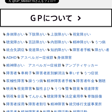
身体障がい
下肢障がい
上肢障がい
視覚障がい
聴覚障がい
言語障がい
内部障がい
精神障がい
うつ病
統合失調症
発達障がい
知的障がい
障害者手帳
障がい者
ADHD
アスペルガー症候群
身体障害
精神障がい アスペルガー症候群
アンプティサッカー
障害者
車椅子
障害者差別解消法
車いす
うつ症状
双極性障害
躁うつ病
精神障害者手帳
障害者年金
難聴
映画
視覚障害
脳性まひ
うつ
聾
聴覚
発達障害
弱視
全盲
てんかん
聴覚障害
法定雇用率
脊髄損傷
障害者採用
障害者割引
精神障害
就労移行支援事業所
健常者
精神障害者
転職
転職活動
就職活動