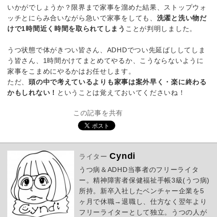
いかがでしょうか？限界まで家事を溜めた結果、ストップウォ
ッチとにらみ合いながら急いで家事をしても、
洗濯と洗い物だ
けで1時間近く時間を取られてしまう
ことが判明しました。
うつ状態で体がきつい皆さん、ADHDでつい先延ばししてしま
う皆さん、1時間かけてまとめてやるか、こうならないように
家事をこまめにやるかはお任せします。
ただ、
頭の中で考えているよりも家事は案外早く・楽に終わる
かもしれない！
ということは覚えておいてくださいね！
この記事を共有
Cyndi
ライター
うつ病＆ADHD当事者のフリーライタ
ー。精神障害者保健福祉手帳3級(うつ病)
所持。新卒入社したベンチャー企業を5
ヶ月で休職→退職し、仕方なく翌年より
フリーライターとして独立。うつの人が