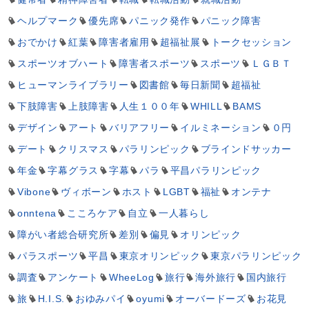
ヘルプマーク
優先席
パニック発作
パニック障害
おでかけ
紅葉
障害者雇用
超福祉展
トークセッション
スポーツオブハート
障害者スポーツ
スポーツ
ＬＧＢＴ
ヒューマンライブラリー
図書館
毎日新聞
超福祉
下肢障害
上肢障害
人生１００年
WHILL
BAMS
デザイン
アート
バリアフリー
イルミネーション
０円
デート
クリスマス
パラリンピック
ブラインドサッカー
年金
字幕グラス
字幕
パラ
平昌パラリンピック
Vibone
ヴィボーン
ホスト
LGBT
福祉
オンテナ
onntena
こころケア
自立
一人暮らし
障がい者総合研究所
差別
偏見
オリンピック
パラスポーツ
平昌
東京オリンピック
東京パラリンピック
調査
アンケート
WheeLog
旅行
海外旅行
国内旅行
旅
H.I.S.
おゆみパイ
oyumi
オーバードーズ
お花見