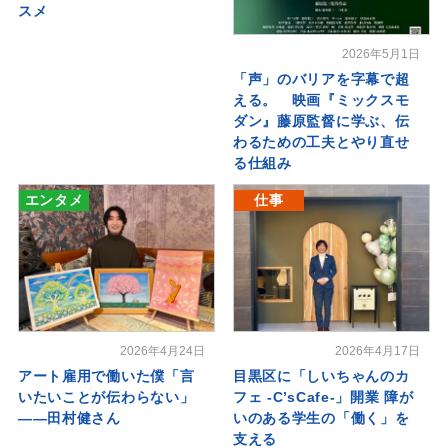
スメ
2026年5月1日
「声」のバリアを字幕で超
える。 映画『ミックスモ
ダン』藤原監督に学ぶ、伝
わるための工夫とやり直せ
る仕組み
エンタメ
仕事
2026年4月24日
2026年4月17日
アート雇用で働いた僕「言
目黒区に「しいちゃんのカ
いたいことが伝わらない」
フェ -C’sCafe-」開業 障が
――田村健さん
いのある学生の「働く」を
支える