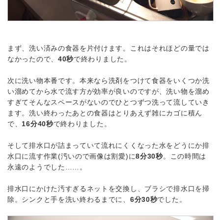
まず、洗い済みの食器を片付けます。これはそれほどの量では
なかったので、
40秒
で終わりました。
次に洗い物本番です。本来なら洗剤をつけて食器をいくつか洗
い溜めてから水で流す方が効率が良いのですが、洗い物を溜め
すぎてそんなスペースがないのでひとつずつ洗って流していき
ます。洗い終わったあとの食器はとりあえず雑にカゴに積ん
で、
16分40秒
で終わりました。
そして排水口が詰まっていて流れにくくなった水をどうにか排
水口に流す作業(汚いので画像は割愛)に
8分30秒
。この時間は
永遠のようでした……。
排水口にかけた汚すぎるネットを交換し、ブラシで排水口を掃
除。シンクと手を洗い終わるまでに、
6分30秒
でした。