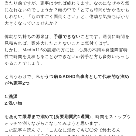
当たり前ですが、家事はやれば終わります。なのになぜやる気
になれないのでしょうか？頭の中で「とても時間がかかるかも
しれない」「ものすごく面倒くさい」と、億劫な気持ちばかり
大きくなっていませんか？
億劫な気持ちの源泉は、
予想できないこと
です。適切に時間を
見積もれば、案外大したことないことに気付くはず。
しかし、Media116の読者の方には、心身の不調や発達障害特
性で時間を見積もることができないor苦手な方も多数いらっし
ゃることでしょう。
と言うわけで、私が
うつ病＆ADHD当事者として代表的な溜め
がち家事2つ
1.洗濯
2.洗い物
を
あえて限界まで溜めて(所要期間約1週間)
、時間をストップウ
ォッチで測りながらこなしてみようと思います。
この記事を読んで、「こんなに溜めても◯◯分で終わるん