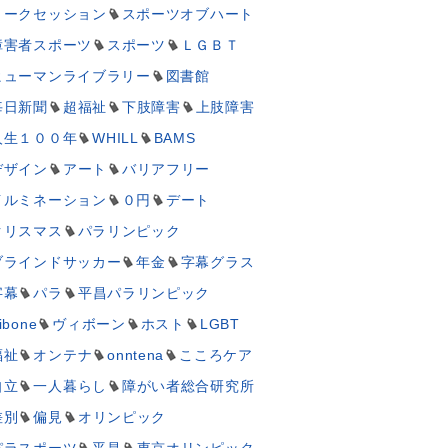
トークセッション
スポーツオブハート
障害者スポーツ
スポーツ
ＬＧＢＴ
ヒューマンライブラリー
図書館
毎日新聞
超福祉
下肢障害
上肢障害
人生１００年
WHILL
BAMS
デザイン
アート
バリアフリー
イルミネーション
０円
デート
クリスマス
パラリンピック
ブラインドサッカー
年金
字幕グラス
字幕
パラ
平昌パラリンピック
ibone
ヴィボーン
ホスト
LGBT
福祉
オンテナ
onntena
こころケア
自立
一人暮らし
障がい者総合研究所
差別
偏見
オリンピック
パラスポーツ
平昌
東京オリンピック