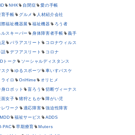
BD
NHK
自閉症
愛の手帳
療育手帳
グルメ
人材紹介会社
国際福祉機器展
福祉機器
ろう者
ヘルスキーパー
身体障害者手帳
義手
義足
パラアスリート
コロナウィルス
手話
デフアスリート
コロナ
UDトーク
ソーシャルディスタンス
マスク
ゆるスポーツ
車いすバスケ
ミライロ
OriHime
オリヒメ
分身ロボット
盲ろう
切断ヴィーナス
仮面女子
猪狩ともか
障がい児
テレワーク
適応障害
強迫性障害
MDD
福祉サービス
ADDS
I-PAC
早期療育
Muters