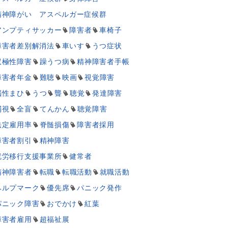
精神障がい アスペルガー症候群
アンプティサッカー
障害者
車椅子
障害者差別解消法
車いす
うつ症状
双極性障害
躁うつ病
精神障害者手帳
障害者年金
難聴
映画
視覚障害
脳性まひ
うつ
聾
聴覚
発達障害
弱視
全盲
てんかん
聴覚障害
法定雇用率
脊髄損傷
障害者採用
障害者割引
精神障害
就労移行支援事業所
健常者
精神障害者
転職
転職活動
就職活動
ヘルプマーク
優先席
パニック発作
パニック障害
おでかけ
紅葉
障害者雇用
超福祉展