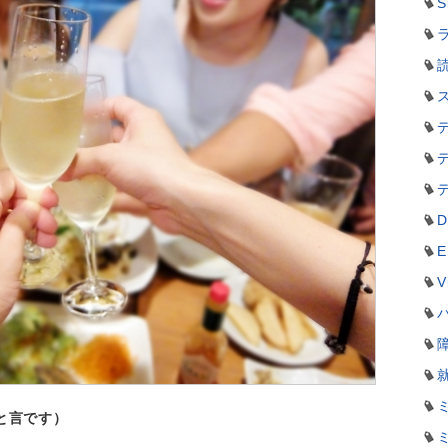
S
ラ
D
E
V
と言です）