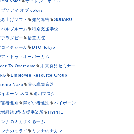
ilent Voice
サイレントボイス
プソディ オブ colors
読み上げソフト
知的障害
SUBARU
スバルブルーム
特別支援学校
デフラグビー
措置入院
デコペタシール
DTO Tokyo
デア・トゥ・オーバーカム
ear To Overcome
未来発見セミナー
RG
Employee Resource Group
ibone Nezu
骨伝導集音器
バイボーン ネズ
透明マスク
障害者差別
障がい者差別
バイボーン
就労継続B型支援事業所
HYPRE
ミンナのミカタぐるーぷ
ミンナのミライ
ミンナのナカマ