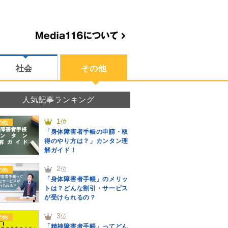
社会
その他
人気記事ランキング
1
位
の他
「身体障害者手帳の申請・取
得のやり方は？」カンタン理
解ガイド！
2
位
の他
「身体障害者手帳」のメリッ
トは？どんな割引・サービス
が受けられるの？
3
位
の他
「精神障害者手帳」ってどん