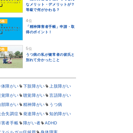
なメリット・デメリットが？
等級で何がかわる？
4
位
の他
「精神障害者手帳」申請・取
得のポイント！
5
位
の他
うつ病の私が健常者の彼氏と
別れて分かったこと
身体障がい
下肢障がい
上肢障がい
視覚障がい
聴覚障がい
言語障がい
内部障がい
精神障がい
うつ病
統合失調症
発達障がい
知的障がい
障害者手帳
障がい者
ADHD
アスペルガー症候群
身体障害