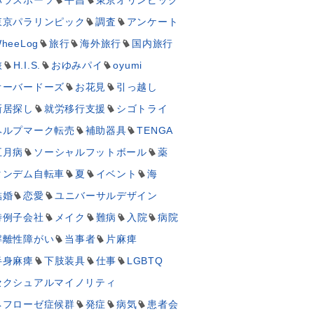
東京パラリンピック
調査
アンケート
heeLog
旅行
海外旅行
国内旅行
旅
H.I.S.
おゆみパイ
oyumi
オーバードーズ
お花見
引っ越し
新居探し
就労移行支援
シゴトライ
ヘルプマーク転売
補助器具
TENGA
五月病
ソーシャルフットボール
薬
タンデム自転車
夏
イベント
海
結婚
恋愛
ユニバーサルデザイン
特例子会社
メイク
難病
入院
病院
解離性障がい
当事者
片麻痺
半身麻痺
下肢装具
仕事
LGBTQ
セクシュアルマイノリティ
ネフローゼ症候群
発症
病気
患者会