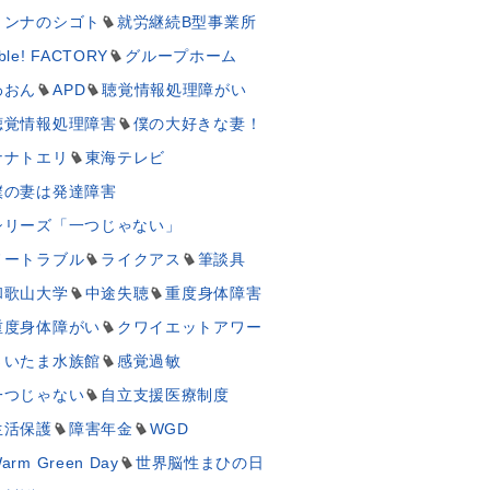
ミンナのシゴト
就労継続B型事業所
ble! FACTORY
グループホーム
わおん
APD
聴覚情報処理障がい
聴覚情報処理障害
僕の大好きな妻！
ナナトエリ
東海テレビ
僕の妻は発達障害
シリーズ「一つじゃない」
ノートラブル
ライクアス
筆談具
和歌山大学
中途失聴
重度身体障害
重度身体障がい
クワイエットアワー
さいたま水族館
感覚過敏
一つじゃない
自立支援医療制度
生活保護
障害年金
WGD
arm Green Day
世界脳性まひの日