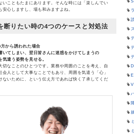
S
ないこともたまにあります。そんな時には「楽しんでい
も安心しますし、場も和みますよね。
ラ
を断りたい時の4つのケースと対処法
の方から誘われた場合
響いてしまい、翌日皆さんに迷惑をかけてしまうの
を気遣う姿勢を見せる。
D
大切なことのひとつです。業務や周囲のことを考え、自
社会人として大事なことでもあり、周囲を気遣う「心」
E
けないために、という伝え方であれば快く了承してくだ
V