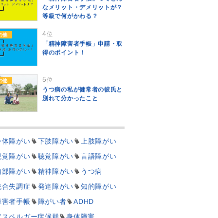
なメリット・デメリットが？
等級で何がかわる？
4
位
の他
「精神障害者手帳」申請・取
得のポイント！
5
位
の他
うつ病の私が健常者の彼氏と
別れて分かったこと
身体障がい
下肢障がい
上肢障がい
視覚障がい
聴覚障がい
言語障がい
内部障がい
精神障がい
うつ病
統合失調症
発達障がい
知的障がい
障害者手帳
障がい者
ADHD
アスペルガー症候群
身体障害