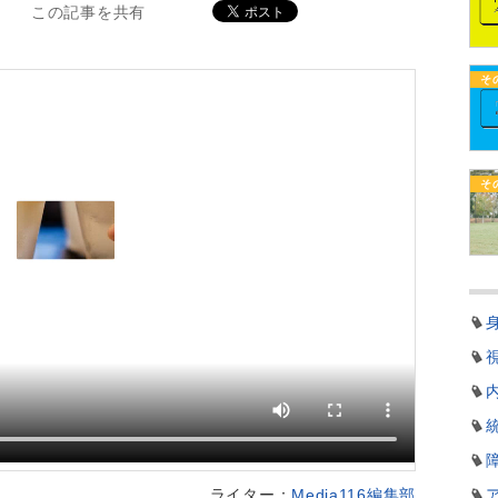
この記事を共有
そ
そ
ライター：
Media116編集部