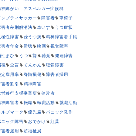
精神障がい アスペルガー症候群
アンプティサッカー
障害者
車椅子
障害者差別解消法
車いす
うつ症状
双極性障害
躁うつ病
精神障害者手帳
障害者年金
難聴
映画
視覚障害
脳性まひ
うつ
聾
聴覚
発達障害
弱視
全盲
てんかん
聴覚障害
法定雇用率
脊髄損傷
障害者採用
障害者割引
精神障害
就労移行支援事業所
健常者
精神障害者
転職
転職活動
就職活動
ヘルプマーク
優先席
パニック発作
パニック障害
おでかけ
紅葉
障害者雇用
超福祉展