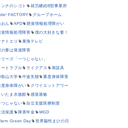
ミンナのシゴト
就労継続B型事業所
ble! FACTORY
グループホーム
わおん
APD
聴覚情報処理障がい
聴覚情報処理障害
僕の大好きな妻！
ナナトエリ
東海テレビ
僕の妻は発達障害
シリーズ「一つじゃない」
ノートラブル
ライクアス
筆談具
和歌山大学
中途失聴
重度身体障害
重度身体障がい
クワイエットアワー
さいたま水族館
感覚過敏
一つじゃない
自立支援医療制度
生活保護
障害年金
WGD
arm Green Day
世界脳性まひの日