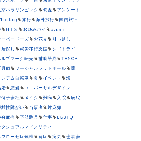
東京パラリンピック
調査
アンケート
heeLog
旅行
海外旅行
国内旅行
旅
H.I.S.
おゆみパイ
oyumi
オーバードーズ
お花見
引っ越し
新居探し
就労移行支援
シゴトライ
ヘルプマーク転売
補助器具
TENGA
五月病
ソーシャルフットボール
薬
タンデム自転車
夏
イベント
海
結婚
恋愛
ユニバーサルデザイン
特例子会社
メイク
難病
入院
病院
解離性障がい
当事者
片麻痺
半身麻痺
下肢装具
仕事
LGBTQ
セクシュアルマイノリティ
ネフローゼ症候群
発症
病気
患者会