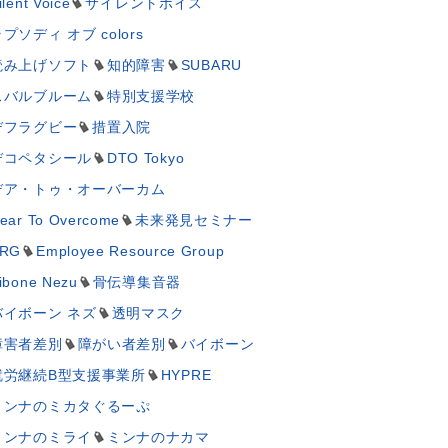
ilent Voice
サイレントボイス
プソディ オブ colors
読み上げソフト
知的障害
SUBARU
スバルブルーム
特別支援学校
デフラグビー
措置入院
デコペタシール
DTO Tokyo
デア・トゥ・オーバーカム
ear To Overcome
未来発見セミナー
RG
Employee Resource Group
ibone Nezu
骨伝導集音器
バイボーン ネズ
透明マスク
障害者差別
障がい者差別
バイボーン
就労継続B型支援事業所
HYPRE
ミンナのミカタぐるーぷ
ミンナのミライ
ミンナのナカマ