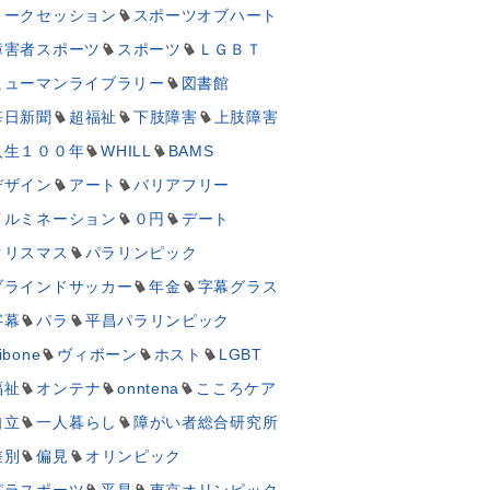
トークセッション
スポーツオブハート
障害者スポーツ
スポーツ
ＬＧＢＴ
ヒューマンライブラリー
図書館
毎日新聞
超福祉
下肢障害
上肢障害
人生１００年
WHILL
BAMS
デザイン
アート
バリアフリー
イルミネーション
０円
デート
クリスマス
パラリンピック
ブラインドサッカー
年金
字幕グラス
字幕
パラ
平昌パラリンピック
ibone
ヴィボーン
ホスト
LGBT
福祉
オンテナ
onntena
こころケア
自立
一人暮らし
障がい者総合研究所
差別
偏見
オリンピック
パラスポーツ
平昌
東京オリンピック