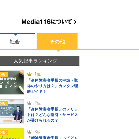
社会
その他
人気記事ランキング
1
位
の他
「身体障害者手帳の申請・取
得のやり方は？」カンタン理
解ガイド！
2
位
の他
「身体障害者手帳」のメリッ
トは？どんな割引・サービス
が受けられるの？
3
位
の他
「精神障害者手帳」ってどん