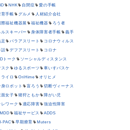
BD
NHK
自閉症
愛の手帳
療育手帳
グルメ
人材紹介会社
国際福祉機器展
福祉機器
ろう者
ヘルスキーパー
身体障害者手帳
義手
義足
パラアスリート
コロナウィルス
手話
デフアスリート
コロナ
UDトーク
ソーシャルディスタンス
マスク
ゆるスポーツ
車いすバスケ
ミライロ
OriHime
オリヒメ
分身ロボット
盲ろう
切断ヴィーナス
仮面女子
猪狩ともか
障がい児
テレワーク
適応障害
強迫性障害
MDD
福祉サービス
ADDS
I-PAC
早期療育
Muters