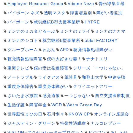
Employee Resource Group
Vibone Nezu
骨伝導集音器
バイボーン ネズ
透明マスク
障害者差別
障がい者差別
バイボーン
就労継続B型支援事業所
HYPRE
ミンナのミカタぐるーぷ
ミンナのミライ
ミンナのナカマ
ミンナのシゴト
就労継続B型事業所
able! FACTORY
グループホーム
わおん
APD
聴覚情報処理障がい
聴覚情報処理障害
僕の大好きな妻！
ナナトエリ
東海テレビ
僕の妻は発達障害
シリーズ「一つじゃない」
ノートラブル
ライクアス
筆談具
和歌山大学
中途失聴
重度身体障害
重度身体障がい
クワイエットアワー
さいたま水族館
感覚過敏
一つじゃない
自立支援医療制度
生活保護
障害年金
WGD
Warm Green Day
世界脳性まひの日
石川悧々
KNOW CP
オンライン座談会
ジャスティン・グリーン
特発性過眠症
ナルコレプシー
VISI-ONEアクセラレータープログラム
ビジワン
あしらせ