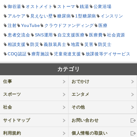
御谷湯
オストメイト
ストーマ
銭湯
公衆浴場
アルケア
見えない壁
糖尿病
1型糖尿病
インスリン
注射
YouTube
クラウドファンディング
医療
患者交流会
SNS運用
自立支援医療
医療費
社会資源
相談支援
防災
義肢装具士
地震
災害
防災士
CDQ認証
療育施設
児童発達支援
放課後等デイサービス
カテゴリ
仕事
おでかけ
スポーツ
エンタメ
社会
その他
サイトマップ
お問い合わせ
利用規約
個人情報の取
扱い