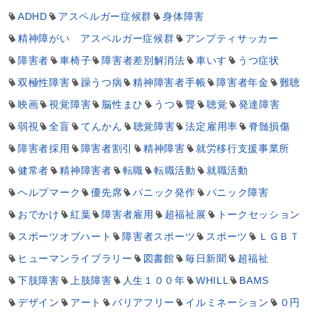
ADHD
アスペルガー症候群
身体障害
精神障がい アスペルガー症候群
アンプティサッカー
障害者
車椅子
障害者差別解消法
車いす
うつ症状
双極性障害
躁うつ病
精神障害者手帳
障害者年金
難聴
映画
視覚障害
脳性まひ
うつ
聾
聴覚
発達障害
弱視
全盲
てんかん
聴覚障害
法定雇用率
脊髄損傷
障害者採用
障害者割引
精神障害
就労移行支援事業所
健常者
精神障害者
転職
転職活動
就職活動
ヘルプマーク
優先席
パニック発作
パニック障害
おでかけ
紅葉
障害者雇用
超福祉展
トークセッション
スポーツオブハート
障害者スポーツ
スポーツ
ＬＧＢＴ
ヒューマンライブラリー
図書館
毎日新聞
超福祉
下肢障害
上肢障害
人生１００年
WHILL
BAMS
デザイン
アート
バリアフリー
イルミネーション
０円