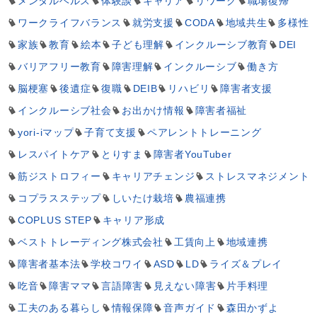
メンタルヘルス
体験談
キャリア
リワーク
職場復帰
ワークライフバランス
就労支援
CODA
地域共生
多様性
家族
教育
絵本
子ども理解
インクルーシブ教育
DEI
バリアフリー教育
障害理解
インクルーシブ
働き方
脳梗塞
後遺症
復職
DEIB
リハビリ
障害者支援
インクルーシブ社会
お出かけ情報
障害者福祉
yori-iマップ
子育て支援
ペアレントトレーニング
レスパイトケア
とりすま
障害者YouTuber
筋ジストロフィー
キャリアチェンジ
ストレスマネジメント
コプラスステップ
しいたけ栽培
農福連携
COPLUS STEP
キャリア形成
ベストトレーディング株式会社
工賃向上
地域連携
障害者基本法
学校コワイ
ASD
LD
ライズ＆プレイ
吃音
障害ママ
言語障害
見えない障害
片手料理
工夫のある暮らし
情報保障
音声ガイド
森田かずよ