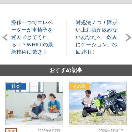
操作一つでエレベ
対処法７つ！障が
ーターが車椅子を
い上お酒が飲めな
運んできてくれ
いあなたへ「飲み
る！？WHILLの最
にケーション」の
新技術に驚き！
回避術！
おすすめ記事
社会
その他
2026年8月7日
2026年7月31日
NEW