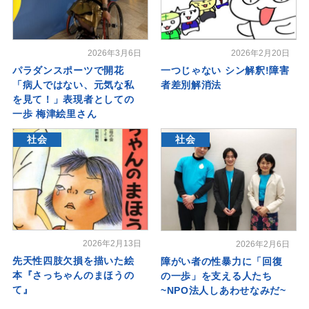
2026年3月6日
2026年2月20日
パラダンスポーツで開花
一つじゃない シン解釈!障害
「病人ではない、元気な私
者差別解消法
を見て！」表現者としての
一歩 梅津絵里さん
社会
社会
2026年2月13日
2026年2月6日
先天性四肢欠損を描いた絵
障がい者の性暴力に「回復
本『さっちゃんのまほうの
の一歩」を支える人たち
て』
~NPO法人しあわせなみだ~