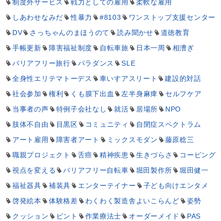
制度外サービス
戦力としての雇用
柔軟な雇用
しあわせなみだ
性暴力
#8103
ワンストップ支援センター
DV
さっちゃんのまほうのて
読み聞かせ
道徳教育
手帳更新
障害福祉制度
自転車旅
日本一周
相漕ぎ
バリアフリー旅行
パラダンス
SLE
全身性エリテマトーデス
車いすアスリート
建設的対話
社会参加
権利
くも膜下出血
左半身麻痺
セルフケア
当事者の声
特例子会社なし
就活
居場所
NPO
肢体不自由
目黒区
コミュニティ
自閉症スペクトラム
アート雇用
障害者アート
ミックスモダン
藤原稔三
職親プロジェクト
舌癌
精神疾患
生きづらさ
コーピング
視点を変える
バリアフリー自転車
堀田製作所
堀田健一
福祉器具
補装具
エンターテイナー
子ども向けエンタメ
啓発絵本
体験格差
わくわく製造舎よいこらんど
姿勢
クッション
ピント
作業療法士
オーダーメイド
PAS