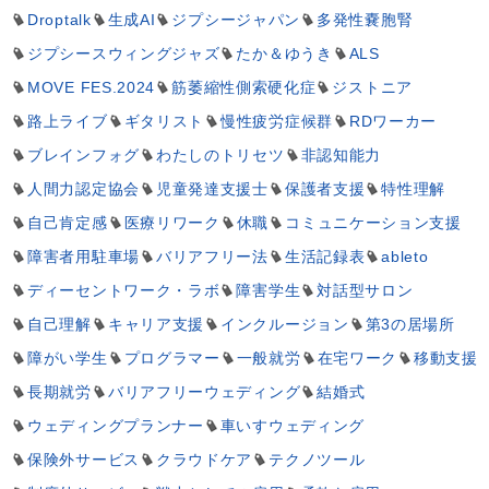
Droptalk
生成AI
ジプシージャパン
多発性嚢胞腎
ジプシースウィングジャズ
たか＆ゆうき
ALS
MOVE FES.2024
筋萎縮性側索硬化症
ジストニア
路上ライブ
ギタリスト
慢性疲労症候群
RDワーカー
ブレインフォグ
わたしのトリセツ
非認知能力
人間力認定協会
児童発達支援士
保護者支援
特性理解
自己肯定感
医療リワーク
休職
コミュニケーション支援
障害者用駐車場
バリアフリー法
生活記録表
ableto
ディーセントワーク・ラボ
障害学生
対話型サロン
自己理解
キャリア支援
インクルージョン
第3の居場所
障がい学生
プログラマー
一般就労
在宅ワーク
移動支援
長期就労
バリアフリーウェディング
結婚式
ウェディングプランナー
車いすウェディング
保険外サービス
クラウドケア
テクノツール