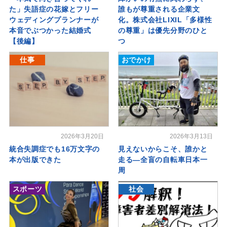
た」失語症の花嫁とフリー
誰もが尊重される企業文
ウェディングプランナーが
化。株式会社LIXIL「多様性
本音でぶつかった結婚式
の尊重」は優先分野のひと
【後編】
つ
仕事
おでかけ
2026年3月20日
2026年3月13日
統合失調症でも16万文字の
見えないからこそ、誰かと
本が出版できた
走る―全盲の自転車日本一
周
スポーツ
社会