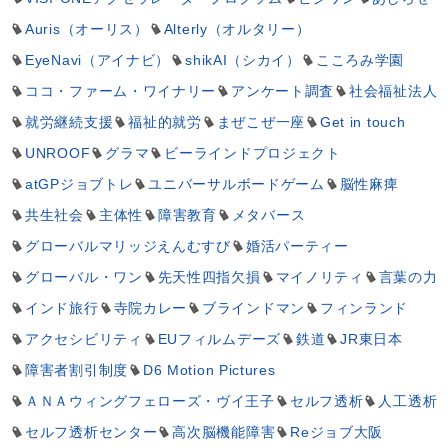
Auris（オーリス）
Alterly（オルタリー）
EyeNavi（アイナビ）
shikAI（シカイ）
こころみ学園
ココ・ファーム・ワイナリー
アンケート調査
社会福祉法人
就労継続支援
福祉的就労
まぜこぜ一座
Get in touch
UNROOF
グラマ
ビーラインドプロジェクト
atGPジョブトレ
ユニバーサルボードゲーム
脳性麻痺
共生社会
主体性
障害教育
メタバース
グローバルマリッジえんむすび
婚活パーティー
グローバル・ワン
先天性四指欠損
マイノリティ
言葉の力
インド旅行
寺院カレー
ブラインドマン
フィンランド
アクセシビリティ
EUフィルムデーズ
鉄道
JR東日本
障害者割引制度
D6 Motion Pictures
ＡＮＡウィングフェローズ・ヴイ王子
セルフ透析
人工透析
セルフ透析センター
高次脳機能障害
Reジョブ大阪