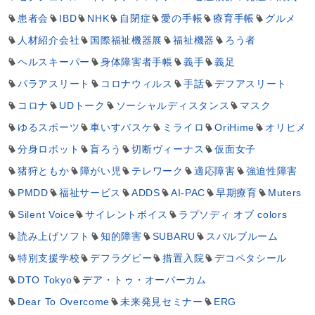
患者会
IBD
NHK
自閉症
愛の手帳
療育手帳
グルメ
人材紹介会社
国際福祉機器展
福祉機器
ろう者
ヘルスキーパー
身体障害者手帳
義手
義足
パラアスリート
コロナウィルス
手話
デフアスリート
コロナ
UDトーク
ソーシャルディスタンス
マスク
ゆるスポーツ
車いすバスケ
ミライロ
OriHime
オリヒメ
分身ロボット
盲ろう
切断ヴィーナス
仮面女子
猪狩ともか
障がい児
テレワーク
適応障害
強迫性障害
PMDD
福祉サービス
ADDS
AI-PAC
早期療育
Muters
Silent Voice
サイレントボイス
ラプソディ オブ colors
読み上げソフト
知的障害
SUBARU
スバルブルーム
特別支援学校
デフラグビー
措置入院
デコペタシール
DTO Tokyo
デア・トゥ・オーバーカム
Dear To Overcome
未来発見セミナー
ERG