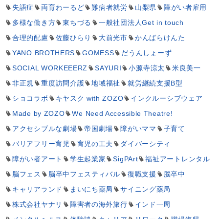
失語症
両育わーるど
難病者就労
山梨県
障がい者雇用
多様な働き方
東ちづる
一般社団法人Get in touch
合理的配慮
佐藤ひらり
大前光市
かんばらけんた
YANO BROTHERS
GOMESS
だうんしょーず
SOCIAL WORKEEERZ
SAYURI
小源寺涼太
米良美一
非正規
重度訪問介護
地域福祉
就労継続支援B型
ショコラボ
キヤスク with ZOZO
インクルーシブウェア
Made by ZOZO
We Need Accessible Theatre!
アクセシブルな劇場
帝国劇場
障がいママ
子育て
バリアフリー育児
育児の工夫
ダイバーシティ
障がい者アート
学生起業家
SigPArt
福祉アートレンタル
脳フェス
脳卒中フェスティバル
復職支援
脳卒中
キャリアランド
まいにち薬局
サイニング薬局
株式会社ヤナリ
障害者の海外旅行
インド一周