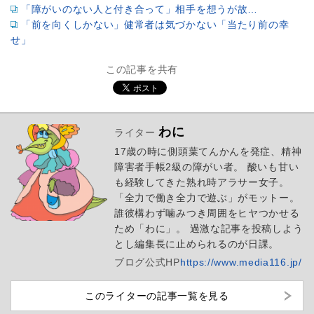
「障がいのない人と付き合って」相手を想うが故…
「前を向くしかない」健常者は気づかない「当たり前の幸
せ」
この記事を共有
わに
ライター
17歳の時に側頭葉てんかんを発症、精神
障害者手帳2級の障がい者。 酸いも甘い
も経験してきた熟れ時アラサー女子。
「全力で働き全力で遊ぶ」がモットー。
誰彼構わず噛みつき周囲をヒヤつかせる
ため「わに」。 過激な記事を投稿しよう
とし編集長に止められるのが日課。
ブログ
公式HP
https://www.media116.jp/
このライターの記事一覧を見る