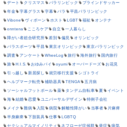
デート
クリスマス
パラリンピック
ブラインドサッカー
年金
字幕グラス
字幕
パラ
平昌パラリンピック
Vibone
ヴィボーン
ホスト
LGBT
福祉
オンテナ
onntena
こころケア
自立
一人暮らし
障がい者総合研究所
差別
偏見
オリンピック
パラスポーツ
平昌
東京オリンピック
東京パラリンピック
調査
アンケート
WheeLog
旅行
海外旅行
国内旅行
旅
H.I.S.
おゆみパイ
oyumi
オーバードーズ
お花見
引っ越し
新居探し
就労移行支援
シゴトライ
ヘルプマーク転売
補助器具
TENGA
五月病
ソーシャルフットボール
薬
タンデム自転車
夏
イベント
海
結婚
恋愛
ユニバーサルデザイン
特例子会社
メイク
難病
入院
病院
解離性障がい
当事者
片麻痺
半身麻痺
下肢装具
仕事
LGBTQ
セクシュアルマイノリティ
ネフローゼ症候群
発症
病気