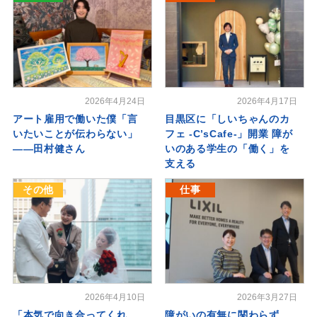
2026年4月24日
2026年4月17日
アート雇用で働いた僕「言
目黒区に「しいちゃんのカ
いたいことが伝わらない」
フェ -C’sCafe-」開業 障が
――田村健さん
いのある学生の「働く」を
支える
その他
仕事
2026年4月10日
2026年3月27日
「本気で向き合ってくれ
障がいの有無に関わらず、