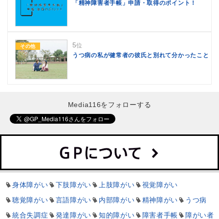
「精神障害者手帳」申請・取得のポイント！
5
位
その他
うつ病の私が健常者の彼氏と別れて分かったこと
Media116をフォローする
身体障がい
下肢障がい
上肢障がい
視覚障がい
聴覚障がい
言語障がい
内部障がい
精神障がい
うつ病
統合失調症
発達障がい
知的障がい
障害者手帳
障がい者