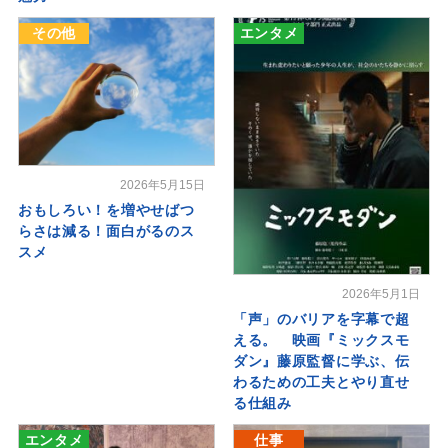
その他
エンタメ
2026年5月15日
おもしろい！を増やせばつ
らさは減る！面白がるのス
スメ
2026年5月1日
「声」のバリアを字幕で超
える。 映画『ミックスモ
ダン』藤原監督に学ぶ、伝
わるための工夫とやり直せ
る仕組み
エンタメ
仕事