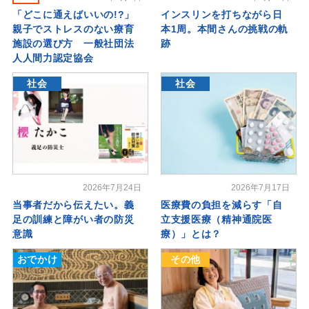
「どこに通えばいいの!?」
インスリンを打ちながら日
親子でストレスのない療育
本1周。本間さんの挑戦の軌
施設の選び方 一般社団法
跡
人人間力認定協会
社会
社会
2026年7月24日
2026年7月17日
当事者だから伝えたい。義
医療費の負担を減らす「自
足の訓練と障がい者の防災
立支援医療（精神通院医
意識
療）」とは？
おでかけ
その他