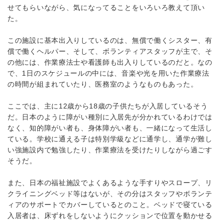
せてもらいながら、気になってることをいろいろ教えて頂い
た。
この施設に基本出入りしているのは、無償で働くシスター、有
償で働くヘルパー、そして、ボランティアスタッフが主で、そ
の他には、作業療法士や看護師も出入りしているのだと。なの
で、1日のスケジュールの中には、音楽や光を用いた作業療法
の時間が組まれていたり、医務室のようなものもあった。
ここでは、主に12歳から18歳の子供たちが入居しているそう
だ。日本のように障がい種別に入居先が分かれているわけでは
なく、知的障がい者も、身体障がい者も、一緒になって生活し
ている。学校に通える子は特別学級などに通学し、通学が難し
い強施設内で勉強したり、作業療法を受けたりしながら過ごす
そうだ。
また、日本の福祉施設でよくあるような手すりやスロープ、リ
クライニングベッド等はないが、その分はスタッフやボランテ
ィアのサポートでカバーしているとのこと。ベッドで寝ている
入居者は、床ずれをしないようにクッションで位置を動かせる