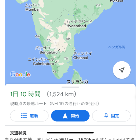
青丸が現在地。赤いピンがデリー。1500kmを約1ヶ月かけて進