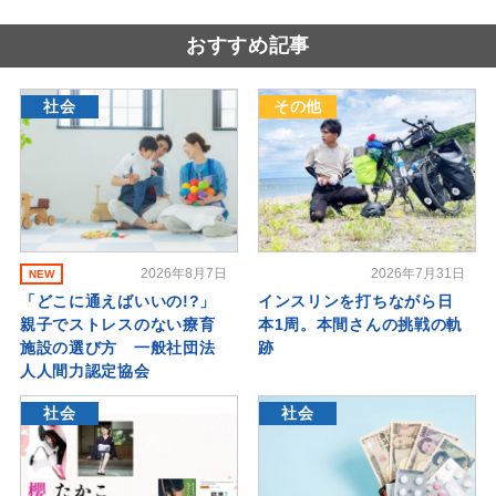
おすすめ記事
社会
その他
2026年8月7日
2026年7月31日
NEW
「どこに通えばいいの!?」
インスリンを打ちながら日
親子でストレスのない療育
本1周。本間さんの挑戦の軌
施設の選び方 一般社団法
跡
人人間力認定協会
社会
社会