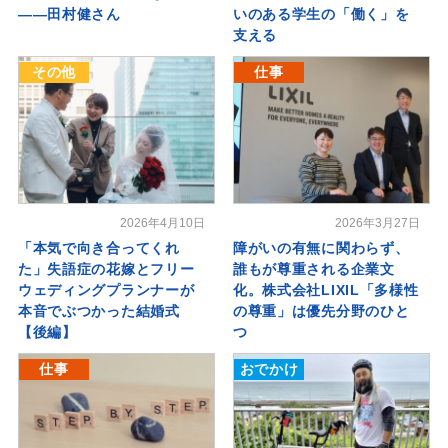
――田村健さん
いのある学生の「働く」を
支える
その他
仕事
2026年4月10日
2026年3月27日
「本気で向き合ってくれ
障がいの有無に関わらず、
た」失語症の花嫁とフリー
誰もが尊重される企業文
ウェディングプランナーが
化。株式会社LIXIL「多様性
本音でぶつかった結婚式
の尊重」は優先分野のひと
【後編】
つ
仕事
おでかけ