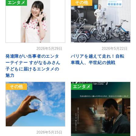
エンタメ
その他
2026年5月29日
2026年5月22日
発達障がい当事者のエンタ
バリアを越えて走れ！自転
ーテイナー すがなるみさん
車職人、半世紀の挑戦
子どもに届けるエンタメの
魅力
その他
エンタメ
2026年5月15日