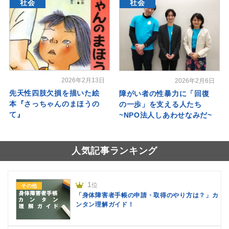
社会
社会
2026年2月13日
2026年2月6日
先天性四肢欠損を描いた絵
障がい者の性暴力に「回復
本『さっちゃんのまほうの
の一歩」を支える人たち
て』
~NPO法人しあわせなみだ~
人気記事ランキング
1
位
その他
「身体障害者手帳の申請・取得のやり方は？」カ
ンタン理解ガイド！