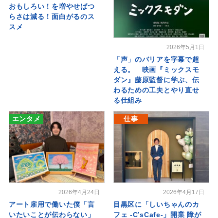
おもしろい！を増やせばつ
らさは減る！面白がるのス
スメ
2026年5月1日
「声」のバリアを字幕で超
える。 映画『ミックスモ
ダン』藤原監督に学ぶ、伝
わるための工夫とやり直せ
る仕組み
エンタメ
仕事
2026年4月24日
2026年4月17日
アート雇用で働いた僕「言
目黒区に「しいちゃんのカ
いたいことが伝わらない」
フェ -C’sCafe-」開業 障が