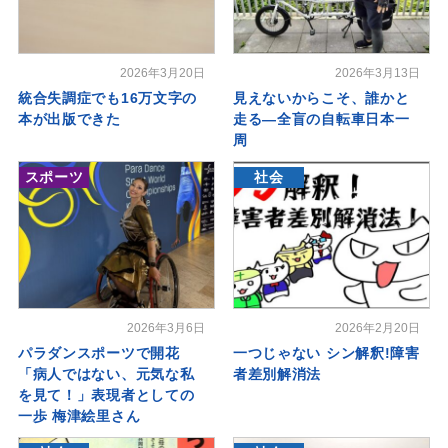
2026年3月20日
2026年3月13日
統合失調症でも16万文字の
見えないからこそ、誰かと
本が出版できた
走る―全盲の自転車日本一
周
スポーツ
社会
2026年3月6日
2026年2月20日
パラダンスポーツで開花
一つじゃない シン解釈!障害
「病人ではない、元気な私
者差別解消法
を見て！」表現者としての
一歩 梅津絵里さん