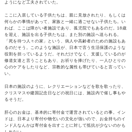
ようになど工夫されていた。
ここに入居している子供たちは、親に見放されたり、もしくは
何らかの事情があって、家族と一緒に過ごせない子供たち。い
わば、ここは障がい者施設であり、孤児院でもあるのだ。18歳
を迎え、施設を出る子供たちは、また別の施設へ送られる。
「死を待つ人々の家」という、病人や高齢者のための施設もあ
るのだそう。このような施設が、日本で言う生活保護のような
役割を担っているようだ。それだけでなく、支援しているのが
修道女達と言うこともあり、お祈りを捧げたり、一人ひとりの
心のケアをしたりなど、宗教的な属性も帯びていると言ってい
い。
日本の施設のように、レクリエーションなどを歌を歌ったり、
クリスマスや建国記念日などの祝日には、施設内で催し事もや
るそうだ。
肝心のお金は、基本的に寄付金で運営されているとの事。イン
ドは、日本より寄付や物乞いの文化が強いので、お金持ちのイ
ンド人なんかは寄付金を出すことに対して抵抗が少ないのかも
しれない。