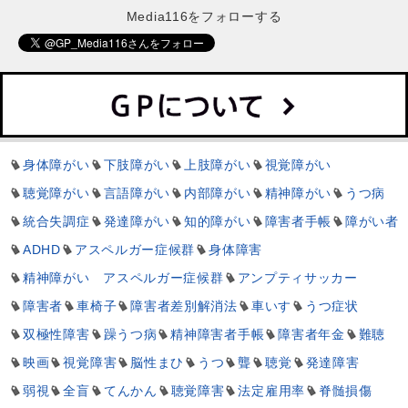
Media116をフォローする
身体障がい
下肢障がい
上肢障がい
視覚障がい
聴覚障がい
言語障がい
内部障がい
精神障がい
うつ病
統合失調症
発達障がい
知的障がい
障害者手帳
障がい者
ADHD
アスペルガー症候群
身体障害
精神障がい アスペルガー症候群
アンプティサッカー
障害者
車椅子
障害者差別解消法
車いす
うつ症状
双極性障害
躁うつ病
精神障害者手帳
障害者年金
難聴
映画
視覚障害
脳性まひ
うつ
聾
聴覚
発達障害
弱視
全盲
てんかん
聴覚障害
法定雇用率
脊髄損傷