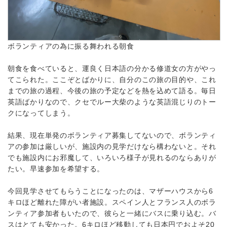
ボランティアの為に振る舞われる朝食
朝食を食べていると、運良く日本語の分かる修道女の方がやっ
てこられた。ここぞとばかりに、自分のこの旅の目的や、これ
までの旅の過程、今後の旅の予定などを熱を込めて語る。毎日
英語ばかりなので、クセでルー大柴のような英語混じりのトー
クになってしまう。
結果、現在単発のボランティア募集してないので、ボランティ
アの参加は厳しいが、施設内の見学だけなら構わないと。それ
でも施設内にお邪魔して、いろいろ様子が見れるのならありが
たい。早速参加を希望する。
今回見学させてもらうことになったのは、マザーハウスから6
キロほど離れた障がい者施設。スペイン人とフランス人のボラ
ンティア参加者もいたので、彼らと一緒にバスに乗り込む。バ
スはとても安かった。6キロほど移動しても日本円でおよそ20