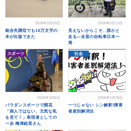
2026年3月20日
2026年3月13日
統合失調症でも16万文字の
見えないからこそ、誰かと
本が出版できた
走る―全盲の自転車日本一
周
スポーツ
社会
2026年3月6日
2026年2月20日
パラダンスポーツで開花
一つじゃない シン解釈!障害
「病人ではない、元気な私
者差別解消法
を見て！」表現者としての
一歩 梅津絵里さん