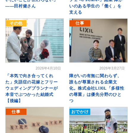
――田村健さん
いのある学生の「働く」を
支える
その他
仕事
2026年4月10日
2026年3月27日
「本気で向き合ってくれ
障がいの有無に関わらず、
た」失語症の花嫁とフリー
誰もが尊重される企業文
ウェディングプランナーが
化。株式会社LIXIL「多様性
本音でぶつかった結婚式
の尊重」は優先分野のひと
【後編】
つ
仕事
おでかけ