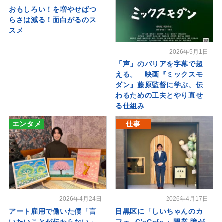
おもしろい！を増やせばつ
らさは減る！面白がるのス
スメ
2026年5月1日
「声」のバリアを字幕で超
える。 映画『ミックスモ
ダン』藤原監督に学ぶ、伝
わるための工夫とやり直せ
る仕組み
エンタメ
仕事
2026年4月24日
2026年4月17日
アート雇用で働いた僕「言
目黒区に「しいちゃんのカ
いたいことが伝わらない」
フェ -C’sCafe-」開業 障が