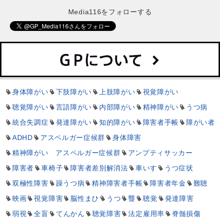
Media116をフォローする
身体障がい
下肢障がい
上肢障がい
視覚障がい
聴覚障がい
言語障がい
内部障がい
精神障がい
うつ病
統合失調症
発達障がい
知的障がい
障害者手帳
障がい者
ADHD
アスペルガー症候群
身体障害
精神障がい アスペルガー症候群
アンプティサッカー
障害者
車椅子
障害者差別解消法
車いす
うつ症状
双極性障害
躁うつ病
精神障害者手帳
障害者年金
難聴
映画
視覚障害
脳性まひ
うつ
聾
聴覚
発達障害
弱視
全盲
てんかん
聴覚障害
法定雇用率
脊髄損傷