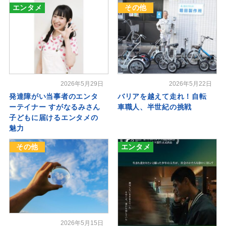
エンタメ
その他
2026年5月29日
2026年5月22日
発達障がい当事者のエンタ
バリアを越えて走れ！自転
ーテイナー すがなるみさん
車職人、半世紀の挑戦
子どもに届けるエンタメの
魅力
その他
エンタメ
2026年5月15日