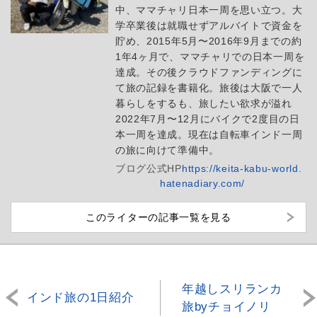
中、ママチャリ日本一周を思い立つ。大
学卒業後は就職せずアルバイトで資金を
貯め、2015年5月〜2016年9月までの約
1年4ヶ月で、ママチャリでの日本一周を
達成。その後クラウドファンディングに
て旅の記録を書籍化。旅後は大阪で一人
暮らしをするも、旅したい欲求が溢れ
2022年7月〜12月にバイクで2度目の日
本一周を達成。現在は自転車インド一周
の旅に向けて準備中。
ブログ
公式HP
https://keita-kabu-world.
hatenadiary.com/
このライターの記事一覧を見る
年越しスリランカ
インド旅の1日紹介
旅byチョイノリ