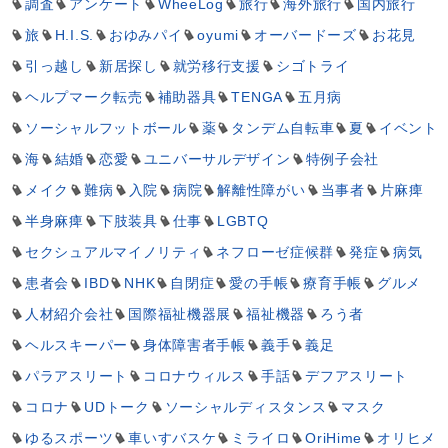
調査
アンケート
WheeLog
旅行
海外旅行
国内旅行
旅
H.I.S.
おゆみパイ
oyumi
オーバードーズ
お花見
引っ越し
新居探し
就労移行支援
シゴトライ
ヘルプマーク転売
補助器具
TENGA
五月病
ソーシャルフットボール
薬
タンデム自転車
夏
イベント
海
結婚
恋愛
ユニバーサルデザイン
特例子会社
メイク
難病
入院
病院
解離性障がい
当事者
片麻痺
半身麻痺
下肢装具
仕事
LGBTQ
セクシュアルマイノリティ
ネフローゼ症候群
発症
病気
患者会
IBD
NHK
自閉症
愛の手帳
療育手帳
グルメ
人材紹介会社
国際福祉機器展
福祉機器
ろう者
ヘルスキーパー
身体障害者手帳
義手
義足
パラアスリート
コロナウィルス
手話
デフアスリート
コロナ
UDトーク
ソーシャルディスタンス
マスク
ゆるスポーツ
車いすバスケ
ミライロ
OriHime
オリヒメ