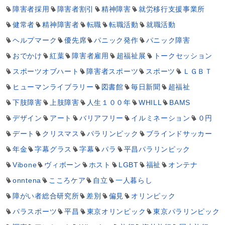
障害者採用
障害者割引
精神障害
就労移行支援事業所
健常者
精神障害者
転職
転職活動
就職活動
ヘルプマーク
優先席
パニック発作
パニック障害
おでかけ
紅葉
障害者雇用
超福祉展
トークセッション
スポーツオブハート
障害者スポーツ
スポーツ
ＬＧＢＴ
ヒューマンライブラリー
図書館
毎日新聞
超福祉
下肢障害
上肢障害
人生１００年
WHILL
BAMS
デザイン
アート
バリアフリー
イルミネーション
０円
デート
クリスマス
パラリンピック
ブラインドサッカー
年金
字幕グラス
字幕
パラ
平昌パラリンピック
Vibone
ヴィボーン
ホスト
LGBT
福祉
オンテナ
onntena
こころケア
自立
一人暮らし
障がい者総合研究所
差別
偏見
オリンピック
パラスポーツ
平昌
東京オリンピック
東京パラリンピック