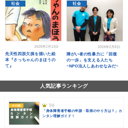
社会
社会
2026年2月13日
2026年2月6日
先天性四肢欠損を描いた絵
障がい者の性暴力に「回復
本『さっちゃんのまほうの
の一歩」を支える人たち
て』
~NPO法人しあわせなみだ~
人気記事ランキング
1
位
その他
「身体障害者手帳の申請・取得のやり方は？」カ
ンタン理解ガイド！