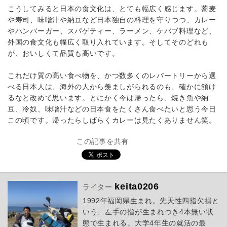
こうしてみると日本の食文化は、とても幅広く感じます。蕎麦
や寿司、味噌汁や納豆など日本独自の料理を守りつつ、カレー
やハンバーガー、スパゲティー、ラーメン、ケバブ料理など、
外国の食文化も幅広く取り入れています。そしてそのどれも
が、おいしくて品質も高いです。
これだけ質の高い食べ物を、かつ数多くのレパートリーから選
べる日本人は、海外の人から羨ましがられるのも、確かに頷け
るなと改めて思います。とにかく今は帰ったら、焼き魚や納
豆、冷奴、味噌汁などの日本食をたくさん食べたいと思う今日
この頃です。帰ったらしばらくカレーは見たくありません笑。
この記事を共有
keita0206
ライター
1992年福岡県生まれ。先天性四指欠損と
いう、左手の指が生まれつき4本無い状
態で生まれる。大学4年生の就活の最