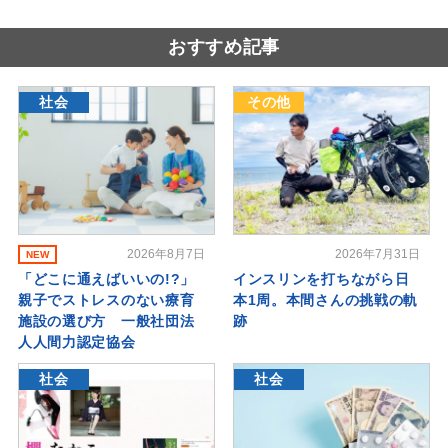
おすすめ記事
社会
その他
2026年8月7日
2026年7月31日
NEW
「どこに通えばいいの!?」
インスリンを打ちながら日
親子でストレスのない療育
本1周。本間さんの挑戦の軌
施設の選び方 一般社団法
跡
人人間力認定協会
社会
社会