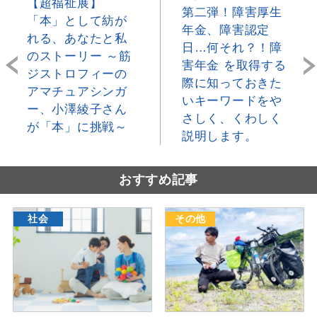
【超福祉展】
第二弾！障害厚生
「本」として紡が
年金、障害認定
れる、あなたと私
日…何それ？！障
のストーリー ～筋
害年金 を取得する
ジストロフィーの
際に知っておきた
アマチュアシンガ
いキーワードをや
ー、小澤綾子さん
さしく、くわしく
が「本」に挑戦～
説明します。
おすすめ記事
社会
その他