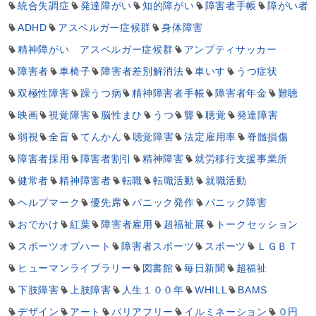
統合失調症
発達障がい
知的障がい
障害者手帳
障がい者
ADHD
アスペルガー症候群
身体障害
精神障がい アスペルガー症候群
アンプティサッカー
障害者
車椅子
障害者差別解消法
車いす
うつ症状
双極性障害
躁うつ病
精神障害者手帳
障害者年金
難聴
映画
視覚障害
脳性まひ
うつ
聾
聴覚
発達障害
弱視
全盲
てんかん
聴覚障害
法定雇用率
脊髄損傷
障害者採用
障害者割引
精神障害
就労移行支援事業所
健常者
精神障害者
転職
転職活動
就職活動
ヘルプマーク
優先席
パニック発作
パニック障害
おでかけ
紅葉
障害者雇用
超福祉展
トークセッション
スポーツオブハート
障害者スポーツ
スポーツ
ＬＧＢＴ
ヒューマンライブラリー
図書館
毎日新聞
超福祉
下肢障害
上肢障害
人生１００年
WHILL
BAMS
デザイン
アート
バリアフリー
イルミネーション
０円