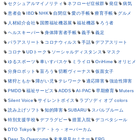
セクシュアルマイノリティ
ネフローゼ症候群
発症
病気
患者会
IBD
NHK
自閉症
愛の手帳
療育手帳
グルメ
人材紹介会社
国際福祉機器展
福祉機器
ろう者
ヘルスキーパー
身体障害者手帳
義手
義足
パラアスリート
コロナウィルス
手話
デフアスリート
コロナ
UDトーク
ソーシャルディスタンス
マスク
ゆるスポーツ
車いすバスケ
ミライロ
OriHime
オリヒメ
分身ロボット
盲ろう
切断ヴィーナス
仮面女子
猪狩ともか
障がい児
テレワーク
適応障害
強迫性障害
PMDD
福祉サービス
ADDS
AI-PAC
早期療育
Muters
Silent Voice
サイレントボイス
ラプソディ オブ colors
読み上げソフト
知的障害
SUBARU
スバルブルーム
特別支援学校
デフラグビー
措置入院
デコペタシール
DTO Tokyo
デア・トゥ・オーバーカム
Dear To Overcome
未来発見セミナー
ERG