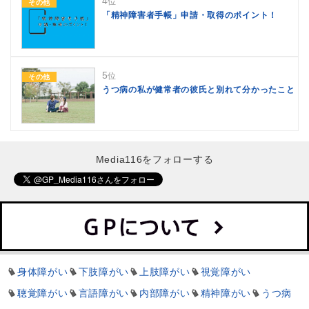
4
位
その他
「精神障害者手帳」申請・取得のポイント！
5
位
その他
うつ病の私が健常者の彼氏と別れて分かったこと
Media116をフォローする
身体障がい
下肢障がい
上肢障がい
視覚障がい
聴覚障がい
言語障がい
内部障がい
精神障がい
うつ病