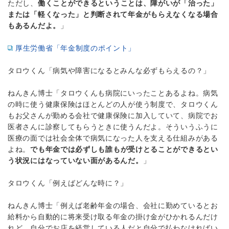
ただし、
働くことができるということは、障がいが「治った」
または「軽くなった」と判断されて年金がもらえなくなる場合
もあるんだよ。
」
厚生労働省「年金制度のポイント」
タロウくん「病気や障害になるとみんな必ずもらえるの？」
ねんきん博士「タロウくんも病院にいったことあるよね。病気
の時に使う健康保険はほとんどの人が使う制度で、タロウくん
もお父さんが勤める会社で健康保険に加入していて、病院でお
医者さんに診察してもらうときに使うんだよ。そういうふうに
医療の面では社会全体で病気になった人を支える仕組みがある
よね。
でも年金では必ずしも誰もが受けとることができるとい
う状況にはなっていない面があるんだ。
」
タロウくん「例えばどんな時に？」
ねんきん博士「例えば老齢年金の場合、会社に勤めているとお
給料から自動的に将来受け取る年金の掛け金がひかれるんだけ
れど、自分でお店を経営している人だと自分で払わなければい