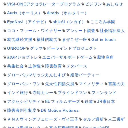
VISI-ONEアクセラレータープログラム
ビジワン
あしらせ
Auris（オーリス）
Alterly（オルタリー）
EyeNavi（アイナビ）
shikAI（シカイ）
こころみ学園
ココ・ファーム・ワイナリー
アンケート調査
社会福祉法人
就労継続支援
福祉的就労
まぜこぜ一座
Get in touch
UNROOF
グラマ
ビーラインドプロジェクト
atGPジョブトレ
ユニバーサルボードゲーム
脳性麻痺
共生社会
主体性
障害教育
メタバース
グローバルマリッジえんむすび
婚活パーティー
グローバル・ワン
先天性四指欠損
マイノリティ
言葉の力
インド旅行
寺院カレー
ブラインドマン
フィンランド
アクセシビリティ
EUフィルムデーズ
鉄道
JR東日本
障害者割引制度
D6 Motion Pictures
ＡＮＡウィングフェローズ・ヴイ王子
セルフ透析
人工透析
セルフ透析センター
高次脳機能障害
Reジョブ大阪