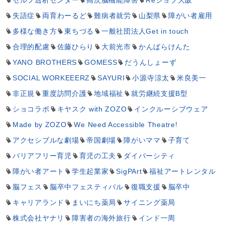
失語症
両育わーるど
難病者就労
山梨県
障がい者雇用
多様な働き方
東ちづる
一般社団法人Get in touch
合理的配慮
佐藤ひらり
大前光市
かんばらけんた
YANO BROTHERS
GOMESS
だうんしょーず
SOCIAL WORKEEERZ
SAYURI
小源寺涼太
米良美一
非正規
重度訪問介護
地域福祉
就労継続支援B型
ショコラボ
キヤスク with ZOZO
インクルーシブウェア
Made by ZOZO
We Need Accessible Theatre!
アクセシブルな劇場
帝国劇場
障がいママ
子育て
バリアフリー育児
育児の工夫
ダイバーシティ
障がい者アート
学生起業家
SigPArt
福祉アートレンタル
脳フェス
脳卒中フェスティバル
復職支援
脳卒中
キャリアランド
まいにち薬局
サイニング薬局
株式会社ヤナリ
障害者の海外旅行
インド一周