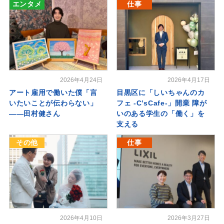
エンタメ
仕事
2026年4月24日
2026年4月17日
アート雇用で働いた僕「言
目黒区に「しいちゃんのカ
いたいことが伝わらない」
フェ -C’sCafe-」開業 障が
――田村健さん
いのある学生の「働く」を
支える
その他
仕事
2026年4月10日
2026年3月27日