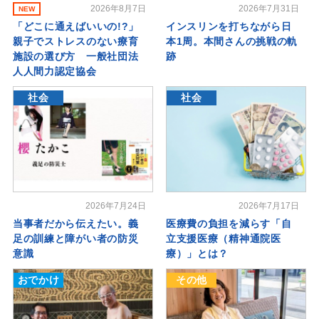
2026年8月7日
2026年7月31日
NEW
「どこに通えばいいの!?」
インスリンを打ちながら日
親子でストレスのない療育
本1周。本間さんの挑戦の軌
施設の選び方 一般社団法
跡
人人間力認定協会
社会
社会
2026年7月24日
2026年7月17日
当事者だから伝えたい。義
医療費の負担を減らす「自
足の訓練と障がい者の防災
立支援医療（精神通院医
意識
療）」とは？
おでかけ
その他