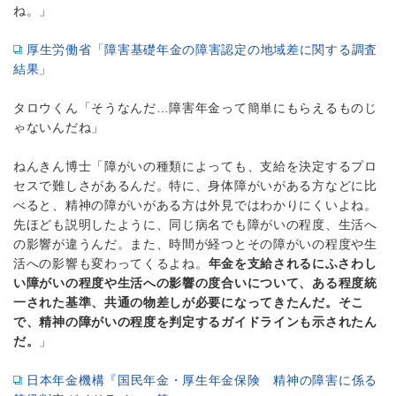
ね。」
厚生労働省「障害基礎年金の障害認定の地域差に関する調査
結果」
タロウくん「そうなんだ…障害年金って簡単にもらえるものじ
ゃないんだね」
ねんきん博士「障がいの種類によっても、支給を決定するプロ
セスで難しさがあるんだ。特に、身体障がいがある方などに比
べると、精神の障がいがある方は外見ではわかりにくいよね。
先ほども説明したように、同じ病名でも障がいの程度、生活へ
の影響が違うんだ。また、時間が経つとその障がいの程度や生
活への影響も変わってくるよね。
年金を支給されるにふさわし
い障がいの程度や生活への影響の度合いについて、ある程度統
一された基準、共通の物差しが必要になってきたんだ。そこ
で、精神の障がいの程度を判定するガイドラインも示されたん
だ。
」
日本年金機構『国民年金・厚生年金保険 精神の障害に係る