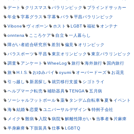
デート
クリスマス
パラリンピック
ブラインドサッカー
年金
字幕グラス
字幕
パラ
平昌パラリンピック
Vibone
ヴィボーン
ホスト
LGBT
福祉
オンテナ
onntena
こころケア
自立
一人暮らし
障がい者総合研究所
差別
偏見
オリンピック
パラスポーツ
平昌
東京オリンピック
東京パラリンピック
調査
アンケート
WheeLog
旅行
海外旅行
国内旅行
旅
H.I.S.
おゆみパイ
oyumi
オーバードーズ
お花見
引っ越し
新居探し
就労移行支援
シゴトライ
ヘルプマーク転売
補助器具
TENGA
五月病
ソーシャルフットボール
薬
タンデム自転車
夏
イベント
海
結婚
恋愛
ユニバーサルデザイン
特例子会社
メイク
難病
入院
病院
解離性障がい
当事者
片麻痺
半身麻痺
下肢装具
仕事
LGBTQ