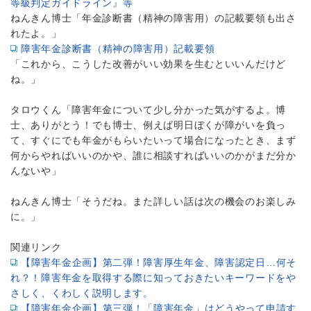
等級判定ガイドライン』等
ねんきん博士「年金診断書（精神の障害用）の記載要領も出さ
れたよ。」
障害年金診断書（精神の障害用）記載要領
「これから、こうした改善がいい効果を生むといいんだけど
ね。」
タロウくん「障害年金について少し分かった気がするよ。博
士、ありがとう！でも博士、例えば明日ぼくが障がいを負っ
て、すぐにでも年金がもらいたいって場合になったとき、まず
何からやればいいのかや、誰に相談すればいいのかがまだ分か
んないや」
ねんきん博士「そうだね。また詳しい話は次の機会のお楽しみ
に。」
関連リンク
【障害年金企画】第二弾！障害厚生年金、障害認定日…何そ
れ？！障害年金を取得する際に知っておきたいキーワードをや
さしく、くわしく説明します。
【障害年金企画】第三弾！「障害年金」はどうやって申請す