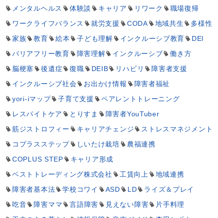
メンタルヘルス
体験談
キャリア
リワーク
職場復帰
ワークライフバランス
就労支援
CODA
地域共生
多様性
家族
教育
絵本
子ども理解
インクルーシブ教育
DEI
バリアフリー教育
障害理解
インクルーシブ
働き方
脳梗塞
後遺症
復職
DEIB
リハビリ
障害者支援
インクルーシブ社会
お出かけ情報
障害者福祉
yori-iマップ
子育て支援
ペアレントトレーニング
レスパイトケア
とりすま
障害者YouTuber
筋ジストロフィー
キャリアチェンジ
ストレスマネジメント
コプラスステップ
しいたけ栽培
農福連携
COPLUS STEP
キャリア形成
ベストトレーディング株式会社
工賃向上
地域連携
障害者基本法
学校コワイ
ASD
LD
ライズ＆プレイ
吃音
障害ママ
言語障害
見えない障害
片手料理