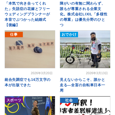
「本気で向き合ってくれ
障がいの有無に関わらず、
た」失語症の花嫁とフリー
誰もが尊重される企業文
ウェディングプランナーが
化。株式会社LIXIL「多様性
本音でぶつかった結婚式
の尊重」は優先分野のひと
【後編】
つ
仕事
おでかけ
2026年3月20日
2026年3月13日
統合失調症でも16万文字の
見えないからこそ、誰かと
本が出版できた
走る―全盲の自転車日本一
周
スポーツ
社会