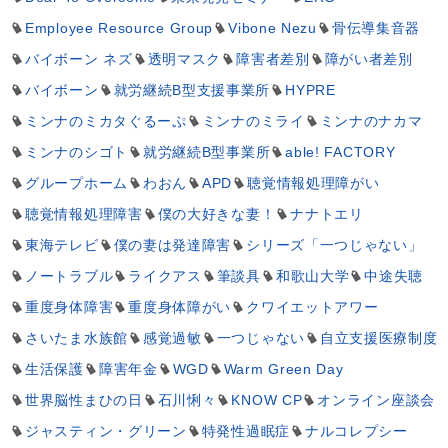
Employee Resource Group
Vibone Nezu
骨伝導集音器
バイボーン ネズ
透明マスク
障害者差別
障がい者差別
バイボーン
就労継続B型支援事業所
HYPRE
ミンナのミカタぐるーぷ
ミンナのミライ
ミンナのナカマ
ミンナのシゴト
就労継続B型事業所
able! FACTORY
グループホーム
わおん
APD
聴覚情報処理障がい
聴覚情報処理障害
僕の大好きな妻！
ナナトエリ
東海テレビ
僕の妻は発達障害
シリーズ「一つじゃない」
ノートラブル
ライクアス
筆談具
和歌山大学
中途失聴
重度身体障害
重度身体障がい
クワイエットアワー
さいたま水族館
感覚過敏
一つじゃない
自立支援医療制度
生活保護
障害年金
WGD
Warm Green Day
世界脳性まひの日
石川悧々
KNOW CP
オンライン座談会
ジャスティン・グリーン
特発性過眠症
ナルコレプシー