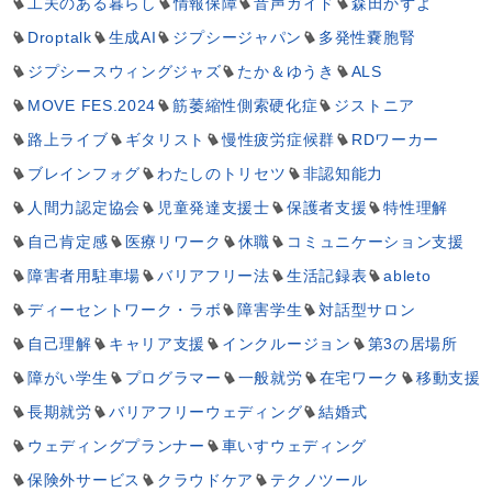
工夫のある暮らし
情報保障
音声ガイド
森田かずよ
Droptalk
生成AI
ジプシージャパン
多発性嚢胞腎
ジプシースウィングジャズ
たか＆ゆうき
ALS
MOVE FES.2024
筋萎縮性側索硬化症
ジストニア
路上ライブ
ギタリスト
慢性疲労症候群
RDワーカー
ブレインフォグ
わたしのトリセツ
非認知能力
人間力認定協会
児童発達支援士
保護者支援
特性理解
自己肯定感
医療リワーク
休職
コミュニケーション支援
障害者用駐車場
バリアフリー法
生活記録表
ableto
ディーセントワーク・ラボ
障害学生
対話型サロン
自己理解
キャリア支援
インクルージョン
第3の居場所
障がい学生
プログラマー
一般就労
在宅ワーク
移動支援
長期就労
バリアフリーウェディング
結婚式
ウェディングプランナー
車いすウェディング
保険外サービス
クラウドケア
テクノツール