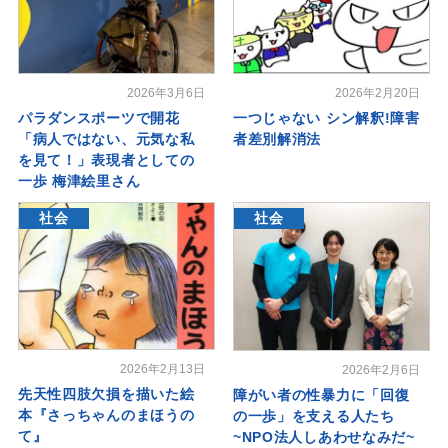
2026年3月6日
2026年2月20日
パラダンスポーツで開花
一つじゃない シン解釈!障害
「病人ではない、元気な私
者差別解消法
を見て！」表現者としての
一歩 梅津絵里さん
社会
社会
2026年2月13日
2026年2月6日
先天性四肢欠損を描いた絵
障がい者の性暴力に「回復
本『さっちゃんのまほうの
の一歩」を支える人たち
て』
~NPO法人しあわせなみだ~