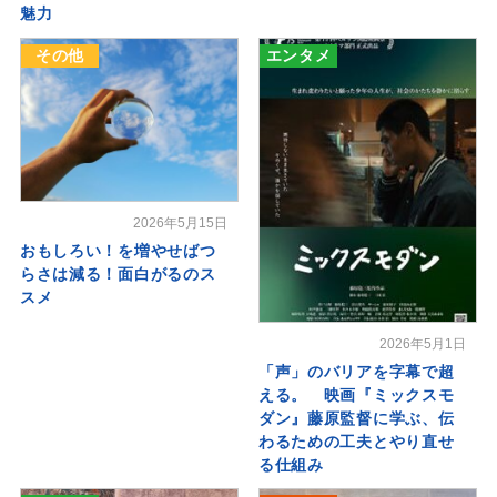
魅力
その他
エンタメ
2026年5月15日
おもしろい！を増やせばつ
らさは減る！面白がるのス
スメ
2026年5月1日
「声」のバリアを字幕で超
える。 映画『ミックスモ
ダン』藤原監督に学ぶ、伝
わるための工夫とやり直せ
る仕組み