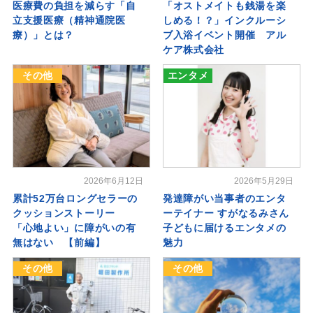
医療費の負担を減らす「自
「オストメイトも銭湯を楽
立支援医療（精神通院医
しめる！？」インクルーシ
療）」とは？
ブ入浴イベント開催 アル
ケア株式会社
その他
エンタメ
2026年6月12日
2026年5月29日
累計52万台ロングセラーの
発達障がい当事者のエンタ
クッションストーリー
ーテイナー すがなるみさん
「心地よい」に障がいの有
子どもに届けるエンタメの
無はない 【前編】
魅力
その他
その他