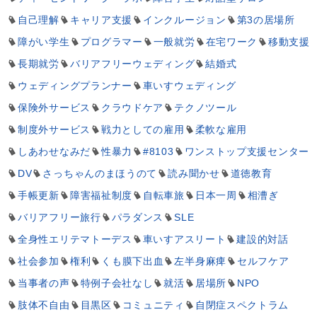
自己理解
キャリア支援
インクルージョン
第3の居場所
障がい学生
プログラマー
一般就労
在宅ワーク
移動支援
長期就労
バリアフリーウェディング
結婚式
ウェディングプランナー
車いすウェディング
保険外サービス
クラウドケア
テクノツール
制度外サービス
戦力としての雇用
柔軟な雇用
しあわせなみだ
性暴力
#8103
ワンストップ支援センター
DV
さっちゃんのまほうのて
読み聞かせ
道徳教育
手帳更新
障害福祉制度
自転車旅
日本一周
相漕ぎ
バリアフリー旅行
パラダンス
SLE
全身性エリテマトーデス
車いすアスリート
建設的対話
社会参加
権利
くも膜下出血
左半身麻痺
セルフケア
当事者の声
特例子会社なし
就活
居場所
NPO
肢体不自由
目黒区
コミュニティ
自閉症スペクトラム