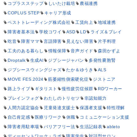
コプラスステップ
しいたけ栽培
農福連携
COPLUS STEP
キャリア形成
ベストトレーディング株式会社
工賃向上
地域連携
障害者基本法
学校コワイ
ASD
LD
ライズ＆プレイ
吃音
障害ママ
言語障害
見えない障害
片手料理
工夫のある暮らし
情報保障
音声ガイド
森田かずよ
Droptalk
生成AI
ジプシージャパン
多発性嚢胞腎
ジプシースウィングジャズ
たか＆ゆうき
ALS
MOVE FES.2024
筋萎縮性側索硬化症
ジストニア
路上ライブ
ギタリスト
慢性疲労症候群
RDワーカー
ブレインフォグ
わたしのトリセツ
非認知能力
人間力認定協会
児童発達支援士
保護者支援
特性理解
自己肯定感
医療リワーク
休職
コミュニケーション支援
障害者用駐車場
バリアフリー法
生活記録表
ableto
ディーセントワーク・ラボ
障害学生
対話型サロン