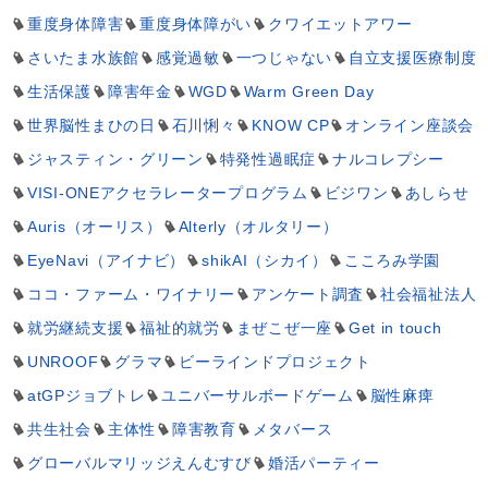
重度身体障害
重度身体障がい
クワイエットアワー
さいたま水族館
感覚過敏
一つじゃない
自立支援医療制度
生活保護
障害年金
WGD
Warm Green Day
世界脳性まひの日
石川悧々
KNOW CP
オンライン座談会
ジャスティン・グリーン
特発性過眠症
ナルコレプシー
VISI-ONEアクセラレータープログラム
ビジワン
あしらせ
Auris（オーリス）
Alterly（オルタリー）
EyeNavi（アイナビ）
shikAI（シカイ）
こころみ学園
ココ・ファーム・ワイナリー
アンケート調査
社会福祉法人
就労継続支援
福祉的就労
まぜこぜ一座
Get in touch
UNROOF
グラマ
ビーラインドプロジェクト
atGPジョブトレ
ユニバーサルボードゲーム
脳性麻痺
共生社会
主体性
障害教育
メタバース
グローバルマリッジえんむすび
婚活パーティー