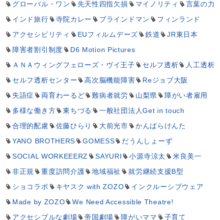
グローバル・ワン
先天性四指欠損
マイノリティ
言葉の力
インド旅行
寺院カレー
ブラインドマン
フィンランド
アクセシビリティ
EUフィルムデーズ
鉄道
JR東日本
障害者割引制度
D6 Motion Pictures
ＡＮＡウィングフェローズ・ヴイ王子
セルフ透析
人工透析
セルフ透析センター
高次脳機能障害
Reジョブ大阪
失語症
両育わーるど
難病者就労
山梨県
障がい者雇用
多様な働き方
東ちづる
一般社団法人Get in touch
合理的配慮
佐藤ひらり
大前光市
かんばらけんた
YANO BROTHERS
GOMESS
だうんしょーず
SOCIAL WORKEEERZ
SAYURI
小源寺涼太
米良美一
非正規
重度訪問介護
地域福祉
就労継続支援B型
ショコラボ
キヤスク with ZOZO
インクルーシブウェア
Made by ZOZO
We Need Accessible Theatre!
アクセシブルな劇場
帝国劇場
障がいママ
子育て