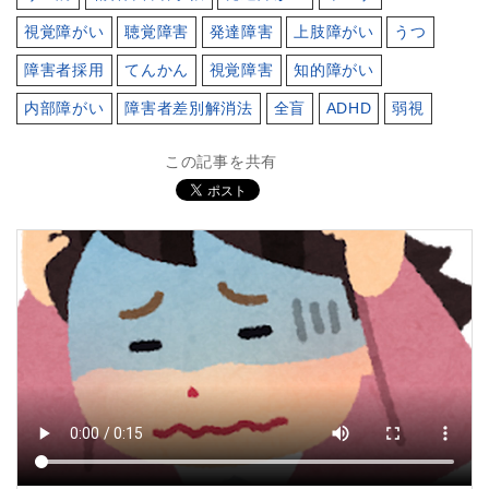
視覚障がい
聴覚障害
発達障害
上肢障がい
うつ
障害者採用
てんかん
視覚障害
知的障がい
内部障がい
障害者差別解消法
全盲
ADHD
弱視
この記事を共有