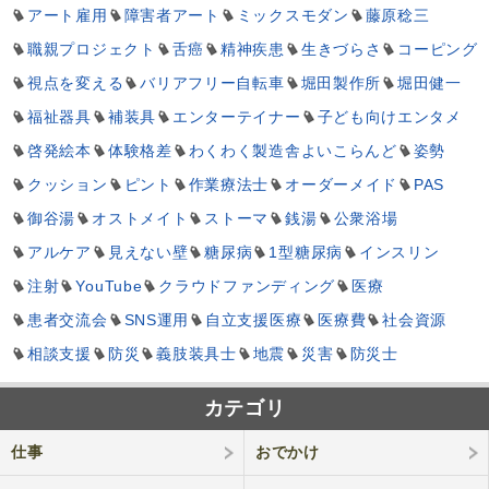
アート雇用
障害者アート
ミックスモダン
藤原稔三
職親プロジェクト
舌癌
精神疾患
生きづらさ
コーピング
視点を変える
バリアフリー自転車
堀田製作所
堀田健一
福祉器具
補装具
エンターテイナー
子ども向けエンタメ
啓発絵本
体験格差
わくわく製造舎よいこらんど
姿勢
クッション
ピント
作業療法士
オーダーメイド
PAS
御谷湯
オストメイト
ストーマ
銭湯
公衆浴場
アルケア
見えない壁
糖尿病
1型糖尿病
インスリン
注射
YouTube
クラウドファンディング
医療
患者交流会
SNS運用
自立支援医療
医療費
社会資源
相談支援
防災
義肢装具士
地震
災害
防災士
カテゴリ
仕事
おでかけ