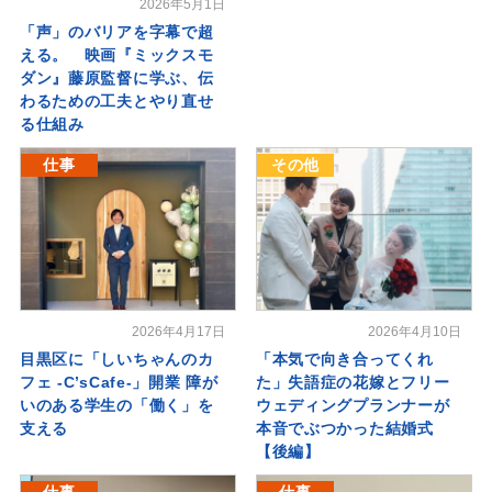
2026年5月1日
「声」のバリアを字幕で超
える。 映画『ミックスモ
ダン』藤原監督に学ぶ、伝
わるための工夫とやり直せ
る仕組み
仕事
その他
2026年4月17日
2026年4月10日
目黒区に「しいちゃんのカ
「本気で向き合ってくれ
フェ -C’sCafe-」開業 障が
た」失語症の花嫁とフリー
いのある学生の「働く」を
ウェディングプランナーが
支える
本音でぶつかった結婚式
【後編】
仕事
仕事