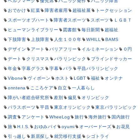
ヘルプマーク
優先席
パニック発作
パニック障害
おでかけ
紅葉
障害者雇用
超福祉展
トークセッション
スポーツオブハート
障害者スポーツ
スポーツ
ＬＧＢＴ
ヒューマンライブラリー
図書館
毎日新聞
超福祉
下肢障害
上肢障害
人生１００年
WHILL
BAMS
デザイン
アート
バリアフリー
イルミネーション
０円
デート
クリスマス
パラリンピック
ブラインドサッカー
年金
字幕グラス
字幕
パラ
平昌パラリンピック
Vibone
ヴィボーン
ホスト
LGBT
福祉
オンテナ
onntena
こころケア
自立
一人暮らし
障がい者総合研究所
差別
偏見
オリンピック
パラスポーツ
平昌
東京オリンピック
東京パラリンピック
調査
アンケート
WheeLog
旅行
海外旅行
国内旅行
旅
H.I.S.
おゆみパイ
oyumi
オーバードーズ
お花見
引っ越し
新居探し
就労移行支援
シゴトライ