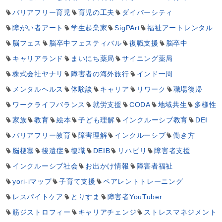
バリアフリー育児
育児の工夫
ダイバーシティ
障がい者アート
学生起業家
SigPArt
福祉アートレンタル
脳フェス
脳卒中フェスティバル
復職支援
脳卒中
キャリアランド
まいにち薬局
サイニング薬局
株式会社ヤナリ
障害者の海外旅行
インド一周
メンタルヘルス
体験談
キャリア
リワーク
職場復帰
ワークライフバランス
就労支援
CODA
地域共生
多様性
家族
教育
絵本
子ども理解
インクルーシブ教育
DEI
バリアフリー教育
障害理解
インクルーシブ
働き方
脳梗塞
後遺症
復職
DEIB
リハビリ
障害者支援
インクルーシブ社会
お出かけ情報
障害者福祉
yori-iマップ
子育て支援
ペアレントトレーニング
レスパイトケア
とりすま
障害者YouTuber
筋ジストロフィー
キャリアチェンジ
ストレスマネジメント