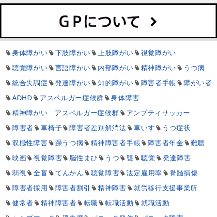
身体障がい
下肢障がい
上肢障がい
視覚障がい
聴覚障がい
言語障がい
内部障がい
精神障がい
うつ病
統合失調症
発達障がい
知的障がい
障害者手帳
障がい者
ADHD
アスペルガー症候群
身体障害
精神障がい アスペルガー症候群
アンプティサッカー
障害者
車椅子
障害者差別解消法
車いす
うつ症状
双極性障害
躁うつ病
精神障害者手帳
障害者年金
難聴
映画
視覚障害
脳性まひ
うつ
聾
聴覚
発達障害
弱視
全盲
てんかん
聴覚障害
法定雇用率
脊髄損傷
障害者採用
障害者割引
精神障害
就労移行支援事業所
健常者
精神障害者
転職
転職活動
就職活動