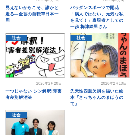
2026年3月13日
2026年3月6日
見えないからこそ、誰かと
パラダンスポーツで開花
走る―全盲の自転車日本一
「病人ではない、元気な私
周
を見て！」表現者としての
一歩 梅津絵里さん
社会
社会
2026年2月20日
2026年2月13日
一つじゃない シン解釈!障害
先天性四肢欠損を描いた絵
者差別解消法
本『さっちゃんのまほうの
て』
社会