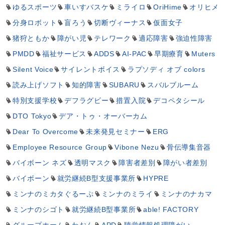
ゆるスポーツ
車いすバスケ
ミライロ
OriHime
オリヒメ
分身ロボット
盲ろう
切断ヴィーナス
仮面女子
猪狩ともか
障がい児
テレワーク
適応障害
強迫性障害
PMDD
福祉サービス
ADDS
AI-PAC
早期療育
Muters
Silent Voice
サイレントボイス
ラプソディ オブ colors
読み上げソフト
知的障害
SUBARU
スバルブルーム
特別支援学校
デフラグビー
措置入院
デコペタシール
DTO Tokyo
デア・トゥ・オーバーカム
Dear To Overcome
未来発見セミナー
ERG
Employee Resource Group
Vibone Nezu
骨伝導集音器
バイボーン ネズ
透明マスク
障害者差別
障がい者差別
バイボーン
就労継続B型支援事業所
HYPRE
ミンナのミカタぐるーぷ
ミンナのミライ
ミンナのナカマ
ミンナのシゴト
就労継続B型事業所
able! FACTORY
グループホーム
わおん
APD
聴覚情報処理障がい