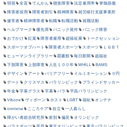
弱視
全盲
てんかん
聴覚障害
法定雇用率
脊髄損傷
障害者採用
障害者割引
精神障害
就労移行支援事業所
健常者
精神障害者
転職
転職活動
就職活動
ヘルプマーク
優先席
パニック発作
パニック障害
おでかけ
紅葉
障害者雇用
超福祉展
トークセッション
スポーツオブハート
障害者スポーツ
スポーツ
ＬＧＢＴ
ヒューマンライブラリー
図書館
毎日新聞
超福祉
下肢障害
上肢障害
人生１００年
WHILL
BAMS
デザイン
アート
バリアフリー
イルミネーション
０円
デート
クリスマス
パラリンピック
ブラインドサッカー
年金
字幕グラス
字幕
パラ
平昌パラリンピック
Vibone
ヴィボーン
ホスト
LGBT
福祉
オンテナ
onntena
こころケア
自立
一人暮らし
障がい者総合研究所
差別
偏見
オリンピック
パラスポーツ
平昌
東京オリンピック
東京パラリンピック