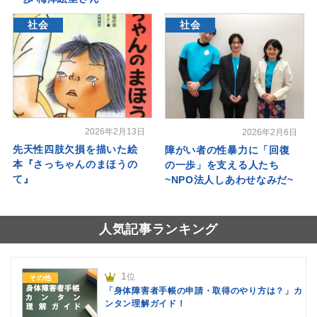
社会
社会
2026年2月13日
2026年2月6日
先天性四肢欠損を描いた絵
障がい者の性暴力に「回復
本『さっちゃんのまほうの
の一歩」を支える人たち
て』
~NPO法人しあわせなみだ~
人気記事ランキング
1
位
その他
「身体障害者手帳の申請・取得のやり方は？」カ
ンタン理解ガイド！