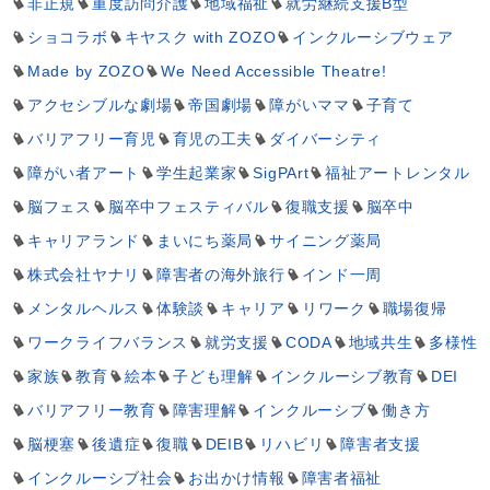
非正規
重度訪問介護
地域福祉
就労継続支援B型
ショコラボ
キヤスク with ZOZO
インクルーシブウェア
Made by ZOZO
We Need Accessible Theatre!
アクセシブルな劇場
帝国劇場
障がいママ
子育て
バリアフリー育児
育児の工夫
ダイバーシティ
障がい者アート
学生起業家
SigPArt
福祉アートレンタル
脳フェス
脳卒中フェスティバル
復職支援
脳卒中
キャリアランド
まいにち薬局
サイニング薬局
株式会社ヤナリ
障害者の海外旅行
インド一周
メンタルヘルス
体験談
キャリア
リワーク
職場復帰
ワークライフバランス
就労支援
CODA
地域共生
多様性
家族
教育
絵本
子ども理解
インクルーシブ教育
DEI
バリアフリー教育
障害理解
インクルーシブ
働き方
脳梗塞
後遺症
復職
DEIB
リハビリ
障害者支援
インクルーシブ社会
お出かけ情報
障害者福祉