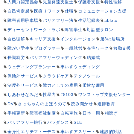
人間力認定協会
児童発達支援士
保護者支援
特性理解
自己肯定感
医療リワーク
休職
コミュニケーション支援
障害者用駐車場
バリアフリー法
生活記録表
ableto
ディーセントワーク・ラボ
障害学生
対話型サロン
自己理解
キャリア支援
インクルージョン
第3の居場所
障がい学生
プログラマー
一般就労
在宅ワーク
移動支援
長期就労
バリアフリーウェディング
結婚式
ウェディングプランナー
車いすウェディング
保険外サービス
クラウドケア
テクノツール
制度外サービス
戦力としての雇用
柔軟な雇用
しあわせなみだ
性暴力
#8103
ワンストップ支援センター
DV
さっちゃんのまほうのて
読み聞かせ
道徳教育
手帳更新
障害福祉制度
自転車旅
日本一周
相漕ぎ
バリアフリー旅行
パラダンス
SLE
全身性エリテマトーデス
車いすアスリート
建設的対話