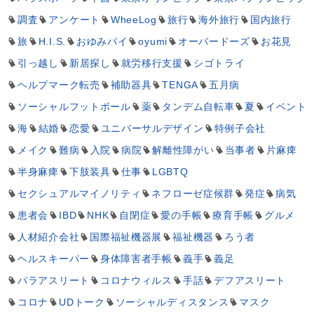
調査
アンケート
WheeLog
旅行
海外旅行
国内旅行
旅
H.I.S.
おゆみパイ
oyumi
オーバードーズ
お花見
引っ越し
新居探し
就労移行支援
シゴトライ
ヘルプマーク転売
補助器具
TENGA
五月病
ソーシャルフットボール
薬
タンデム自転車
夏
イベント
海
結婚
恋愛
ユニバーサルデザイン
特例子会社
メイク
難病
入院
病院
解離性障がい
当事者
片麻痺
半身麻痺
下肢装具
仕事
LGBTQ
セクシュアルマイノリティ
ネフローゼ症候群
発症
病気
患者会
IBD
NHK
自閉症
愛の手帳
療育手帳
グルメ
人材紹介会社
国際福祉機器展
福祉機器
ろう者
ヘルスキーパー
身体障害者手帳
義手
義足
パラアスリート
コロナウィルス
手話
デフアスリート
コロナ
UDトーク
ソーシャルディスタンス
マスク