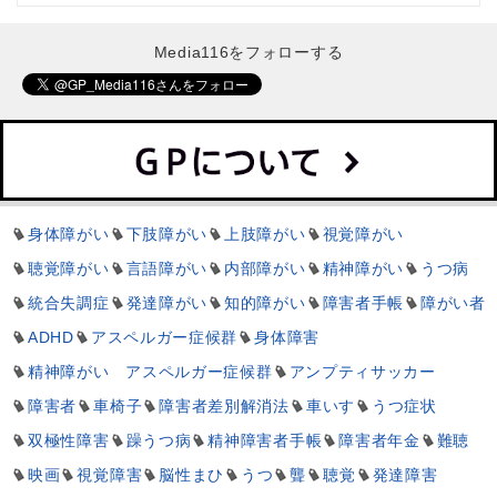
Media116をフォローする
身体障がい
下肢障がい
上肢障がい
視覚障がい
聴覚障がい
言語障がい
内部障がい
精神障がい
うつ病
統合失調症
発達障がい
知的障がい
障害者手帳
障がい者
ADHD
アスペルガー症候群
身体障害
精神障がい アスペルガー症候群
アンプティサッカー
障害者
車椅子
障害者差別解消法
車いす
うつ症状
双極性障害
躁うつ病
精神障害者手帳
障害者年金
難聴
映画
視覚障害
脳性まひ
うつ
聾
聴覚
発達障害