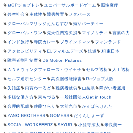
atGPジョブトレ
ユニバーサルボードゲーム
脳性麻痺
共生社会
主体性
障害教育
メタバース
グローバルマリッジえんむすび
婚活パーティー
グローバル・ワン
先天性四指欠損
マイノリティ
言葉の力
インド旅行
寺院カレー
ブラインドマン
フィンランド
アクセシビリティ
EUフィルムデーズ
鉄道
JR東日本
障害者割引制度
D6 Motion Pictures
ＡＮＡウィングフェローズ・ヴイ王子
セルフ透析
人工透析
セルフ透析センター
高次脳機能障害
Reジョブ大阪
失語症
両育わーるど
難病者就労
山梨県
障がい者雇用
多様な働き方
東ちづる
一般社団法人Get in touch
合理的配慮
佐藤ひらり
大前光市
かんばらけんた
YANO BROTHERS
GOMESS
だうんしょーず
SOCIAL WORKEEERZ
SAYURI
小源寺涼太
米良美一