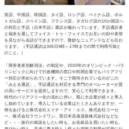
英語、中国語、韓国語、タイ語、ロシア語、ベトナム語、ポル
トガル語、スペイン語、フランス語、タガログ語の10か国語へ
の対応と手話（日本手話）通訳が備わっています。手話通訳者
と端末を通してフェイス・トゥ・フェイスでお互いの顔や表情
を見ながら会話ができますので、微妙なニュアンスなども伝わ
ります。（手話通訳は365日9時～17時までの間で利用可能と
のこと。）
「障害者差別解消法」の制定や、2020年のオリンピック・パラ
リンピックに向けて行政機関の窓口や民間企業でもバリアフリ
ー対応が求められています。そこで期待されているのがこの
「みえる通訳」。手話通訳を対応する専門のオペレーターが質
の高いサービスを提供しますので、安心して利用できます。
時代のバリアフリー化の流れに伴い、既に大企業が続々と導入
し始めています。導入している企業はたくさんありますが、一
例をあげると株式会社エイチ・アイ・エス、株式会社コーセ
ー、株式会社ラウンドワン、西日本高速道路株式会社などな
ど・・・旅行の相談をしたい時も、お化粧品を買いたい時も、
遊びたい時も、高速に乗る時も！様々な場面で利用が可能にな