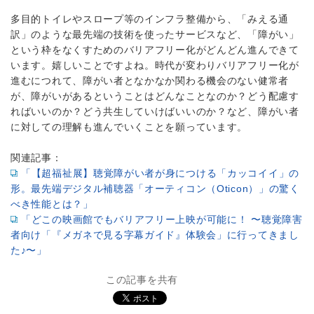
多目的トイレやスロープ等のインフラ整備から、「みえる通
訳」のような最先端の技術を使ったサービスなど、「障がい」
という枠をなくすためのバリアフリー化がどんどん進んできて
います。嬉しいことですよね。時代が変わりバリアフリー化が
進むにつれて、障がい者となかなか関わる機会のない健常者
が、障がいがあるということはどんなことなのか？どう配慮す
ればいいのか？どう共生していけばいいのか？など、障がい者
に対しての理解も進んでいくことを願っています。
関連記事：
「【超福祉展】聴覚障がい者が身につける「カッコイイ」の
形。最先端デジタル補聴器「オーティコン（Oticon）」の驚く
べき性能とは？」
「どこの映画館でもバリアフリー上映が可能に！ 〜聴覚障害
者向け「『メガネで見る字幕ガイド』体験会」に行ってきまし
た♪〜」
この記事を共有