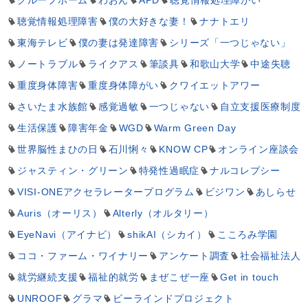
聴覚情報処理障害
僕の大好きな妻！
ナナトエリ
東海テレビ
僕の妻は発達障害
シリーズ「一つじゃない」
ノートラブル
ライクアス
筆談具
和歌山大学
中途失聴
重度身体障害
重度身体障がい
クワイエットアワー
さいたま水族館
感覚過敏
一つじゃない
自立支援医療制度
生活保護
障害年金
WGD
Warm Green Day
世界脳性まひの日
石川悧々
KNOW CP
オンライン座談会
ジャスティン・グリーン
特発性過眠症
ナルコレプシー
VISI-ONEアクセラレータープログラム
ビジワン
あしらせ
Auris（オーリス）
Alterly（オルタリー）
EyeNavi（アイナビ）
shikAI（シカイ）
こころみ学園
ココ・ファーム・ワイナリー
アンケート調査
社会福祉法人
就労継続支援
福祉的就労
まぜこぜ一座
Get in touch
UNROOF
グラマ
ビーラインドプロジェクト