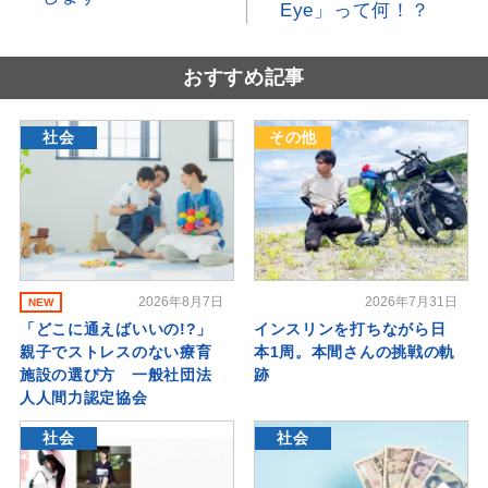
Eye」って何！？
おすすめ記事
社会
その他
2026年8月7日
2026年7月31日
NEW
「どこに通えばいいの!?」
インスリンを打ちながら日
親子でストレスのない療育
本1周。本間さんの挑戦の軌
施設の選び方 一般社団法
跡
人人間力認定協会
社会
社会