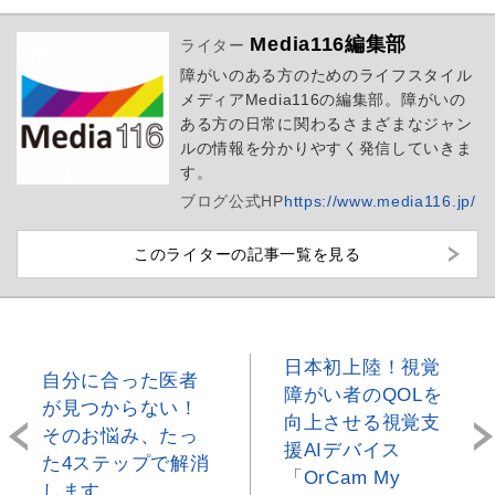
Media116編集部
ライター
障がいのある方のためのライフスタイル
メディアMedia116の編集部。障がいの
ある方の日常に関わるさまざまなジャン
ルの情報を分かりやすく発信していきま
す。
ブログ
公式HP
https://www.media116.jp/
このライターの記事一覧を見る
日本初上陸！視覚
自分に合った医者
障がい者のQOLを
が見つからない！
向上させる視覚支
そのお悩み、たっ
援AIデバイス
た4ステップで解消
「OrCam My
します