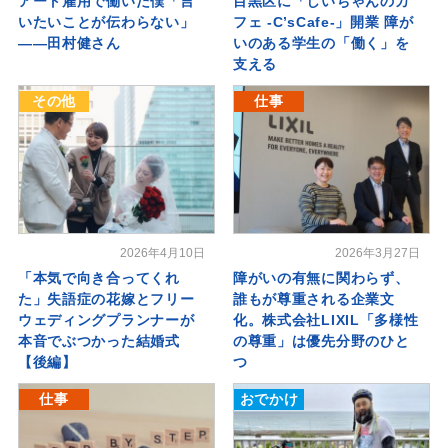
アート雇用で働いた僕「言
目黒区に「しいちゃんのカ
いたいことが伝わらない」
フェ -C’sCafe-」開業 障が
――田村健さん
いのある学生の「働く」を
支える
その他
仕事
2026年4月10日
2026年3月27日
「本気で向き合ってくれ
障がいの有無に関わらず、
た」失語症の花嫁とフリー
誰もが尊重される企業文
ウェディングプランナーが
化。株式会社LIXIL「多様性
本音でぶつかった結婚式
の尊重」は優先分野のひと
【後編】
つ
仕事
おでかけ