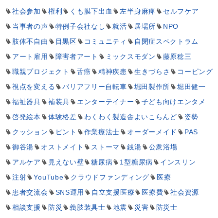
社会参加
権利
くも膜下出血
左半身麻痺
セルフケア
当事者の声
特例子会社なし
就活
居場所
NPO
肢体不自由
目黒区
コミュニティ
自閉症スペクトラム
アート雇用
障害者アート
ミックスモダン
藤原稔三
職親プロジェクト
舌癌
精神疾患
生きづらさ
コーピング
視点を変える
バリアフリー自転車
堀田製作所
堀田健一
福祉器具
補装具
エンターテイナー
子ども向けエンタメ
啓発絵本
体験格差
わくわく製造舎よいこらんど
姿勢
クッション
ピント
作業療法士
オーダーメイド
PAS
御谷湯
オストメイト
ストーマ
銭湯
公衆浴場
アルケア
見えない壁
糖尿病
1型糖尿病
インスリン
注射
YouTube
クラウドファンディング
医療
患者交流会
SNS運用
自立支援医療
医療費
社会資源
相談支援
防災
義肢装具士
地震
災害
防災士