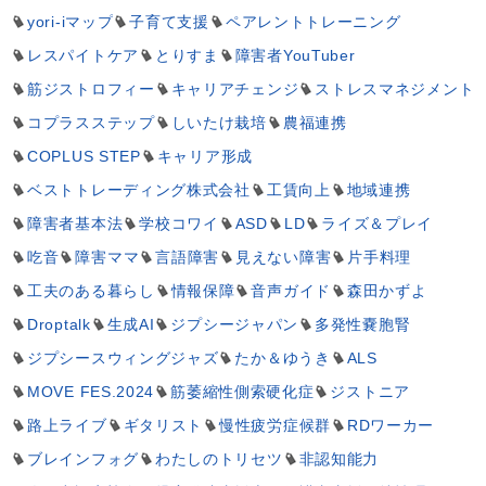
yori-iマップ
子育て支援
ペアレントトレーニング
レスパイトケア
とりすま
障害者YouTuber
筋ジストロフィー
キャリアチェンジ
ストレスマネジメント
コプラスステップ
しいたけ栽培
農福連携
COPLUS STEP
キャリア形成
ベストトレーディング株式会社
工賃向上
地域連携
障害者基本法
学校コワイ
ASD
LD
ライズ＆プレイ
吃音
障害ママ
言語障害
見えない障害
片手料理
工夫のある暮らし
情報保障
音声ガイド
森田かずよ
Droptalk
生成AI
ジプシージャパン
多発性嚢胞腎
ジプシースウィングジャズ
たか＆ゆうき
ALS
MOVE FES.2024
筋萎縮性側索硬化症
ジストニア
路上ライブ
ギタリスト
慢性疲労症候群
RDワーカー
ブレインフォグ
わたしのトリセツ
非認知能力