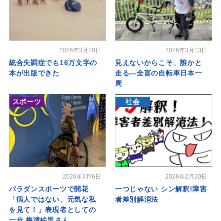
2026年3月20日
2026年3月13日
統合失調症でも16万文字の
見えないからこそ、誰かと
本が出版できた
走る―全盲の自転車日本一
周
スポーツ
社会
2026年3月6日
2026年2月20日
パラダンスポーツで開花
一つじゃない シン解釈!障害
「病人ではない、元気な私
者差別解消法
を見て！」表現者としての
一歩 梅津絵里さん