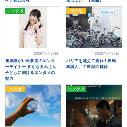
ケア株式会社
無はない 【前編】
エンタメ
その他
2026年5月29日
2026年5月22日
発達障がい当事者のエンタ
バリアを越えて走れ！自転
ーテイナー すがなるみさん
車職人、半世紀の挑戦
子どもに届けるエンタメの
魅力
その他
エンタメ