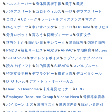
ヘルスキーパー
身体障害者手帳
義手
義足
パラアスリート
コロナウィルス
手話
デフアスリート
コロナ
UDトーク
ソーシャルディスタンス
マスク
ゆるスポーツ
車いすバスケ
ミライロ
OriHime
オリヒメ
分身ロボット
盲ろう
切断ヴィーナス
仮面女子
猪狩ともか
障がい児
テレワーク
適応障害
強迫性障害
PMDD
福祉サービス
ADDS
AI-PAC
早期療育
Muters
Silent Voice
サイレントボイス
ラプソディ オブ colors
読み上げソフト
知的障害
SUBARU
スバルブルーム
特別支援学校
デフラグビー
措置入院
デコペタシール
DTO Tokyo
デア・トゥ・オーバーカム
Dear To Overcome
未来発見セミナー
ERG
Employee Resource Group
Vibone Nezu
骨伝導集音器
バイボーン ネズ
透明マスク
障害者差別
障がい者差別