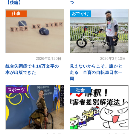
【後編】
つ
仕事
おでかけ
2026年3月20日
2026年3月13日
統合失調症でも16万文字の
見えないからこそ、誰かと
本が出版できた
走る―全盲の自転車日本一
周
スポーツ
社会