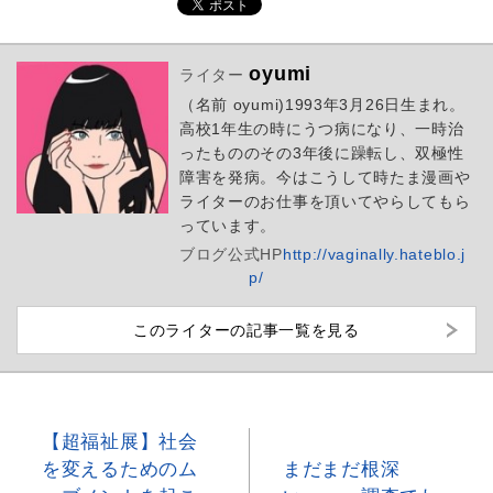
oyumi
ライター
（名前 oyumi)1993年3月26日生まれ。
高校1年生の時にうつ病になり、一時治
ったもののその3年後に躁転し、双極性
障害を発病。今はこうして時たま漫画や
ライターのお仕事を頂いてやらしてもら
っています。
ブログ
公式HP
http://vaginally.hateblo.j
p/
このライターの記事一覧を見る
【超福祉展】社会
を変えるためのム
まだまだ根深