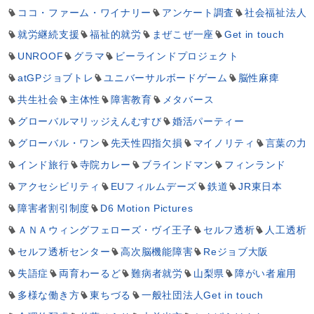
ココ・ファーム・ワイナリー
アンケート調査
社会福祉法人
就労継続支援
福祉的就労
まぜこぜ一座
Get in touch
UNROOF
グラマ
ビーラインドプロジェクト
atGPジョブトレ
ユニバーサルボードゲーム
脳性麻痺
共生社会
主体性
障害教育
メタバース
グローバルマリッジえんむすび
婚活パーティー
グローバル・ワン
先天性四指欠損
マイノリティ
言葉の力
インド旅行
寺院カレー
ブラインドマン
フィンランド
アクセシビリティ
EUフィルムデーズ
鉄道
JR東日本
障害者割引制度
D6 Motion Pictures
ＡＮＡウィングフェローズ・ヴイ王子
セルフ透析
人工透析
セルフ透析センター
高次脳機能障害
Reジョブ大阪
失語症
両育わーるど
難病者就労
山梨県
障がい者雇用
多様な働き方
東ちづる
一般社団法人Get in touch