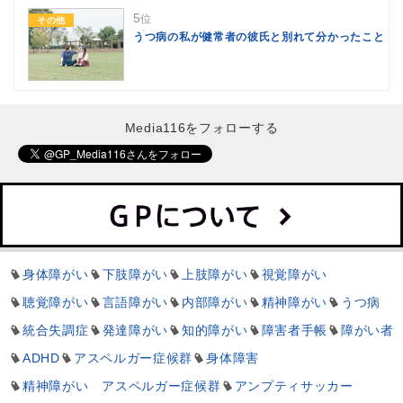
5
位
その他
うつ病の私が健常者の彼氏と別れて分かったこと
Media116をフォローする
身体障がい
下肢障がい
上肢障がい
視覚障がい
聴覚障がい
言語障がい
内部障がい
精神障がい
うつ病
統合失調症
発達障がい
知的障がい
障害者手帳
障がい者
ADHD
アスペルガー症候群
身体障害
精神障がい アスペルガー症候群
アンプティサッカー