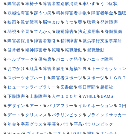
障害者
車椅子
障害者差別解消法
車いす
うつ症状
双極性障害
躁うつ病
精神障害者手帳
障害者年金
難聴
映画
視覚障害
脳性まひ
うつ
聾
聴覚
発達障害
弱視
全盲
てんかん
聴覚障害
法定雇用率
脊髄損傷
障害者採用
障害者割引
精神障害
就労移行支援事業所
健常者
精神障害者
転職
転職活動
就職活動
ヘルプマーク
優先席
パニック発作
パニック障害
おでかけ
紅葉
障害者雇用
超福祉展
トークセッション
スポーツオブハート
障害者スポーツ
スポーツ
ＬＧＢＴ
ヒューマンライブラリー
図書館
毎日新聞
超福祉
下肢障害
上肢障害
人生１００年
WHILL
BAMS
デザイン
アート
バリアフリー
イルミネーション
０円
デート
クリスマス
パラリンピック
ブラインドサッカー
年金
字幕グラス
字幕
パラ
平昌パラリンピック
Vibone
ヴィボーン
ホスト
LGBT
福祉
オンテナ