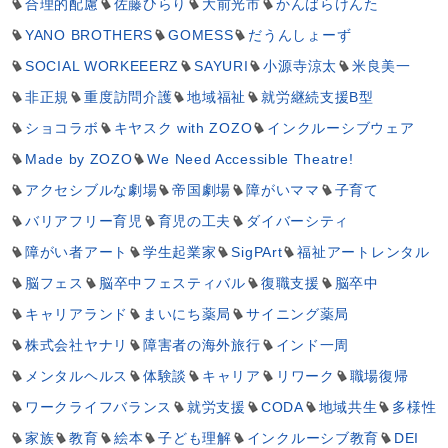
合理的配慮
佐藤ひらり
大前光市
かんばらけんた
YANO BROTHERS
GOMESS
だうんしょーず
SOCIAL WORKEEERZ
SAYURI
小源寺涼太
米良美一
非正規
重度訪問介護
地域福祉
就労継続支援B型
ショコラボ
キヤスク with ZOZO
インクルーシブウェア
Made by ZOZO
We Need Accessible Theatre!
アクセシブルな劇場
帝国劇場
障がいママ
子育て
バリアフリー育児
育児の工夫
ダイバーシティ
障がい者アート
学生起業家
SigPArt
福祉アートレンタル
脳フェス
脳卒中フェスティバル
復職支援
脳卒中
キャリアランド
まいにち薬局
サイニング薬局
株式会社ヤナリ
障害者の海外旅行
インド一周
メンタルヘルス
体験談
キャリア
リワーク
職場復帰
ワークライフバランス
就労支援
CODA
地域共生
多様性
家族
教育
絵本
子ども理解
インクルーシブ教育
DEI