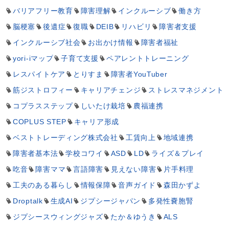
バリアフリー教育
障害理解
インクルーシブ
働き方
脳梗塞
後遺症
復職
DEIB
リハビリ
障害者支援
インクルーシブ社会
お出かけ情報
障害者福祉
yori-iマップ
子育て支援
ペアレントトレーニング
レスパイトケア
とりすま
障害者YouTuber
筋ジストロフィー
キャリアチェンジ
ストレスマネジメント
コプラスステップ
しいたけ栽培
農福連携
COPLUS STEP
キャリア形成
ベストトレーディング株式会社
工賃向上
地域連携
障害者基本法
学校コワイ
ASD
LD
ライズ＆プレイ
吃音
障害ママ
言語障害
見えない障害
片手料理
工夫のある暮らし
情報保障
音声ガイド
森田かずよ
Droptalk
生成AI
ジプシージャパン
多発性嚢胞腎
ジプシースウィングジャズ
たか＆ゆうき
ALS