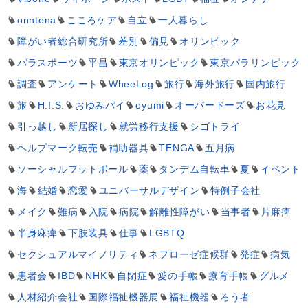
onntena
こころケア
自立
一人暮らし
障がい者総合研究所
差別
偏見
オリンピック
パラスポーツ
平昌
東京オリンピック
東京パラリンピック
調査
アンケート
WheeLog
旅行
海外旅行
国内旅行
旅
H.I.S.
おゆみパイ
oyumi
オーバードーズ
お花見
引っ越し
新居探し
就労移行支援
シゴトライ
ヘルプマーク転売
補助器具
TENGA
五月病
ソーシャルフットボール
薬
タンデム自転車
夏
イベント
海
結婚
恋愛
ユニバーサルデザイン
特例子会社
メイク
難病
入院
病院
解離性障がい
当事者
片麻痺
半身麻痺
下肢装具
仕事
LGBTQ
セクシュアルマイノリティ
ネフローゼ症候群
発症
病気
患者会
IBD
NHK
自閉症
愛の手帳
療育手帳
グルメ
人材紹介会社
国際福祉機器展
福祉機器
ろう者