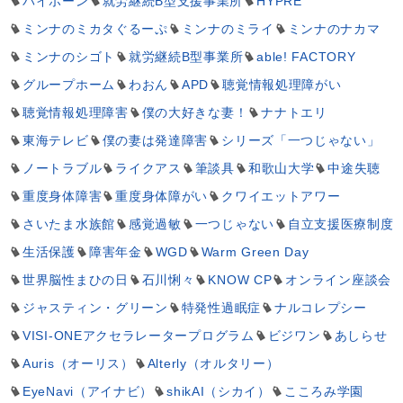
バイボーン
就労継続B型支援事業所
HYPRE
ミンナのミカタぐるーぷ
ミンナのミライ
ミンナのナカマ
ミンナのシゴト
就労継続B型事業所
able! FACTORY
グループホーム
わおん
APD
聴覚情報処理障がい
聴覚情報処理障害
僕の大好きな妻！
ナナトエリ
東海テレビ
僕の妻は発達障害
シリーズ「一つじゃない」
ノートラブル
ライクアス
筆談具
和歌山大学
中途失聴
重度身体障害
重度身体障がい
クワイエットアワー
さいたま水族館
感覚過敏
一つじゃない
自立支援医療制度
生活保護
障害年金
WGD
Warm Green Day
世界脳性まひの日
石川悧々
KNOW CP
オンライン座談会
ジャスティン・グリーン
特発性過眠症
ナルコレプシー
VISI-ONEアクセラレータープログラム
ビジワン
あしらせ
Auris（オーリス）
Alterly（オルタリー）
EyeNavi（アイナビ）
shikAI（シカイ）
こころみ学園