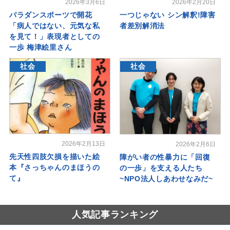
2026年3月6日
2026年2月20日
パラダンスポーツで開花
一つじゃない シン解釈!障害
「病人ではない、元気な私
者差別解消法
を見て！」表現者としての
一歩 梅津絵里さん
社会
社会
2026年2月13日
2026年2月6日
先天性四肢欠損を描いた絵
障がい者の性暴力に「回復
本『さっちゃんのまほうの
の一歩」を支える人たち
て』
~NPO法人しあわせなみだ~
人気記事ランキング