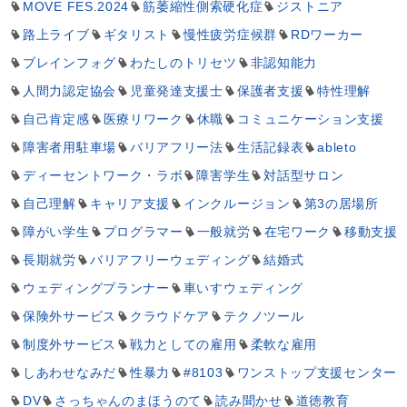
MOVE FES.2024
筋萎縮性側索硬化症
ジストニア
路上ライブ
ギタリスト
慢性疲労症候群
RDワーカー
ブレインフォグ
わたしのトリセツ
非認知能力
人間力認定協会
児童発達支援士
保護者支援
特性理解
自己肯定感
医療リワーク
休職
コミュニケーション支援
障害者用駐車場
バリアフリー法
生活記録表
ableto
ディーセントワーク・ラボ
障害学生
対話型サロン
自己理解
キャリア支援
インクルージョン
第3の居場所
障がい学生
プログラマー
一般就労
在宅ワーク
移動支援
長期就労
バリアフリーウェディング
結婚式
ウェディングプランナー
車いすウェディング
保険外サービス
クラウドケア
テクノツール
制度外サービス
戦力としての雇用
柔軟な雇用
しあわせなみだ
性暴力
#8103
ワンストップ支援センター
DV
さっちゃんのまほうのて
読み聞かせ
道徳教育