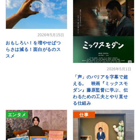
2026年5月15日
おもしろい！を増やせばつ
らさは減る！面白がるのス
スメ
2026年5月1日
「声」のバリアを字幕で超
える。 映画『ミックスモ
ダン』藤原監督に学ぶ、伝
わるための工夫とやり直せ
る仕組み
エンタメ
仕事