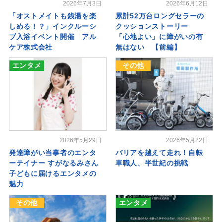
2026年7月3日
2026年6月12日
「オストメイトも銭湯を楽
累計52万台ロングセラーの
しめる！？」インクルーシ
クッションストーリー
ブ入浴イベント開催 アル
「心地よい」に障がいの有
ケア株式会社
無はない 【前編】
エンタメ
その他
2026年5月29日
2026年5月22日
発達障がい当事者のエンタ
バリアを越えて走れ！自転
ーテイナー すがなるみさん
車職人、半世紀の挑戦
子どもに届けるエンタメの
魅力
その他
エンタメ