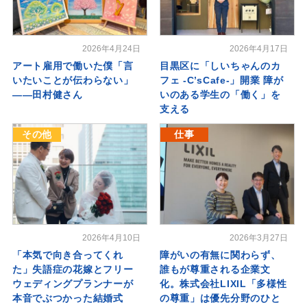
2026年4月24日
2026年4月17日
アート雇用で働いた僕「言
目黒区に「しいちゃんのカ
いたいことが伝わらない」
フェ -C’sCafe-」開業 障が
――田村健さん
いのある学生の「働く」を
支える
その他
仕事
2026年4月10日
2026年3月27日
「本気で向き合ってくれ
障がいの有無に関わらず、
た」失語症の花嫁とフリー
誰もが尊重される企業文
ウェディングプランナーが
化。株式会社LIXIL「多様性
本音でぶつかった結婚式
の尊重」は優先分野のひと