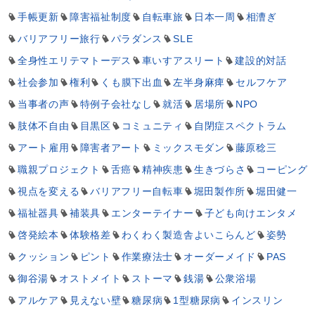
手帳更新
障害福祉制度
自転車旅
日本一周
相漕ぎ
バリアフリー旅行
パラダンス
SLE
全身性エリテマトーデス
車いすアスリート
建設的対話
社会参加
権利
くも膜下出血
左半身麻痺
セルフケア
当事者の声
特例子会社なし
就活
居場所
NPO
肢体不自由
目黒区
コミュニティ
自閉症スペクトラム
アート雇用
障害者アート
ミックスモダン
藤原稔三
職親プロジェクト
舌癌
精神疾患
生きづらさ
コーピング
視点を変える
バリアフリー自転車
堀田製作所
堀田健一
福祉器具
補装具
エンターテイナー
子ども向けエンタメ
啓発絵本
体験格差
わくわく製造舎よいこらんど
姿勢
クッション
ピント
作業療法士
オーダーメイド
PAS
御谷湯
オストメイト
ストーマ
銭湯
公衆浴場
アルケア
見えない壁
糖尿病
1型糖尿病
インスリン