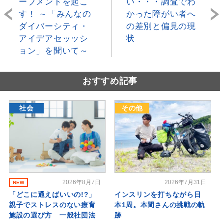
ーブメントを起こ
い・・・調査でわ
す！ ～「みんなの
かった障がい者へ
ダイバーシティ・
の差別と偏見の現
アイデアセッッシ
状
ョン」を聞いて～
おすすめ記事
社会
その他
2026年8月7日
2026年7月31日
NEW
「どこに通えばいいの!?」
インスリンを打ちながら日
親子でストレスのない療育
本1周。本間さんの挑戦の軌
施設の選び方 一般社団法
跡