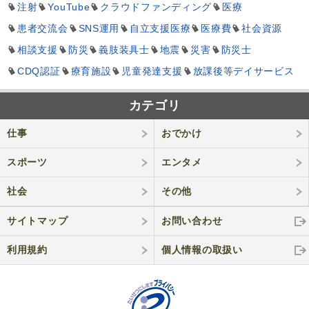
注射
YouTube
クラウドファンディング
医療
患者交流会
SNS運用
自立支援医療
医療費
社会資源
相談支援
防災
義肢装具士
地震
災害
防災士
CDQ認証
療育施設
児童発達支援
放課後等デイサービス
カテゴリ
仕事
おでかけ
スポーツ
エンタメ
社会
その他
サイトマップ
お問い合わせ
利用規約
個人情報の取
扱い