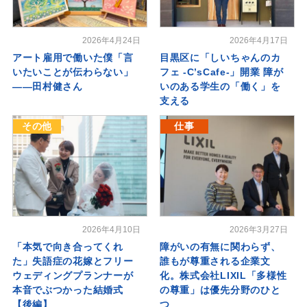
2026年4月24日
2026年4月17日
アート雇用で働いた僕「言
目黒区に「しいちゃんのカ
いたいことが伝わらない」
フェ -C’sCafe-」開業 障が
――田村健さん
いのある学生の「働く」を
支える
その他
仕事
2026年4月10日
2026年3月27日
「本気で向き合ってくれ
障がいの有無に関わらず、
た」失語症の花嫁とフリー
誰もが尊重される企業文
ウェディングプランナーが
化。株式会社LIXIL「多様性
本音でぶつかった結婚式
の尊重」は優先分野のひと
【後編】
つ