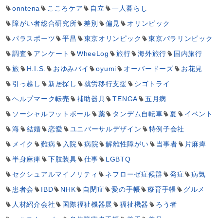
onntena
こころケア
自立
一人暮らし
障がい者総合研究所
差別
偏見
オリンピック
パラスポーツ
平昌
東京オリンピック
東京パラリンピック
調査
アンケート
WheeLog
旅行
海外旅行
国内旅行
旅
H.I.S.
おゆみパイ
oyumi
オーバードーズ
お花見
引っ越し
新居探し
就労移行支援
シゴトライ
ヘルプマーク転売
補助器具
TENGA
五月病
ソーシャルフットボール
薬
タンデム自転車
夏
イベント
海
結婚
恋愛
ユニバーサルデザイン
特例子会社
メイク
難病
入院
病院
解離性障がい
当事者
片麻痺
半身麻痺
下肢装具
仕事
LGBTQ
セクシュアルマイノリティ
ネフローゼ症候群
発症
病気
患者会
IBD
NHK
自閉症
愛の手帳
療育手帳
グルメ
人材紹介会社
国際福祉機器展
福祉機器
ろう者