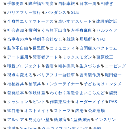
手帳更新
障害福祉制度
自転車旅
日本一周
相漕ぎ
バリアフリー旅行
パラダンス
SLE
全身性エリテマトーデス
車いすアスリート
建設的対話
社会参加
権利
くも膜下出血
左半身麻痺
セルフケア
当事者の声
特例子会社なし
就活
居場所
NPO
肢体不自由
目黒区
コミュニティ
自閉症スペクトラム
アート雇用
障害者アート
ミックスモダン
藤原稔三
職親プロジェクト
舌癌
精神疾患
生きづらさ
コーピング
視点を変える
バリアフリー自転車
堀田製作所
堀田健一
福祉器具
補装具
エンターテイナー
子ども向けエンタメ
啓発絵本
体験格差
わくわく製造舎よいこらんど
姿勢
クッション
ピント
作業療法士
オーダーメイド
PAS
御谷湯
オストメイト
ストーマ
銭湯
公衆浴場
アルケア
見えない壁
糖尿病
1型糖尿病
インスリン
注射
YouTube
クラウドファンディング
医療