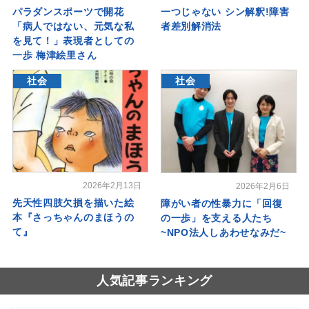
パラダンスポーツで開花
一つじゃない シン解釈!障害
「病人ではない、元気な私
者差別解消法
を見て！」表現者としての
一歩 梅津絵里さん
社会
社会
2026年2月13日
2026年2月6日
先天性四肢欠損を描いた絵
障がい者の性暴力に「回復
本『さっちゃんのまほうの
の一歩」を支える人たち
て』
~NPO法人しあわせなみだ~
人気記事ランキング