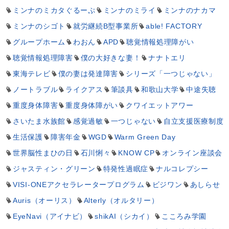
ミンナのミカタぐるーぷ
ミンナのミライ
ミンナのナカマ
ミンナのシゴト
就労継続B型事業所
able! FACTORY
グループホーム
わおん
APD
聴覚情報処理障がい
聴覚情報処理障害
僕の大好きな妻！
ナナトエリ
東海テレビ
僕の妻は発達障害
シリーズ「一つじゃない」
ノートラブル
ライクアス
筆談具
和歌山大学
中途失聴
重度身体障害
重度身体障がい
クワイエットアワー
さいたま水族館
感覚過敏
一つじゃない
自立支援医療制度
生活保護
障害年金
WGD
Warm Green Day
世界脳性まひの日
石川悧々
KNOW CP
オンライン座談会
ジャスティン・グリーン
特発性過眠症
ナルコレプシー
VISI-ONEアクセラレータープログラム
ビジワン
あしらせ
Auris（オーリス）
Alterly（オルタリー）
EyeNavi（アイナビ）
shikAI（シカイ）
こころみ学園