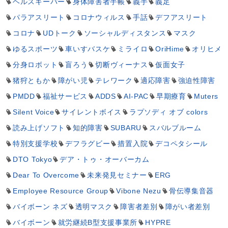
ヘルスキーパー
身体障害者手帳
義手
義足
パラアスリート
コロナウィルス
手話
デフアスリート
コロナ
UDトーク
ソーシャルディスタンス
マスク
ゆるスポーツ
車いすバスケ
ミライロ
OriHime
オリヒメ
分身ロボット
盲ろう
切断ヴィーナス
仮面女子
猪狩ともか
障がい児
テレワーク
適応障害
強迫性障害
PMDD
福祉サービス
ADDS
AI-PAC
早期療育
Muters
Silent Voice
サイレントボイス
ラプソディ オブ colors
読み上げソフト
知的障害
SUBARU
スバルブルーム
特別支援学校
デフラグビー
措置入院
デコペタシール
DTO Tokyo
デア・トゥ・オーバーカム
Dear To Overcome
未来発見セミナー
ERG
Employee Resource Group
Vibone Nezu
骨伝導集音器
バイボーン ネズ
透明マスク
障害者差別
障がい者差別
バイボーン
就労継続B型支援事業所
HYPRE