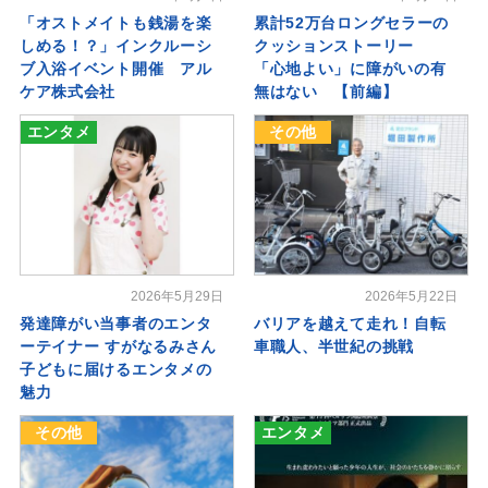
「オストメイトも銭湯を楽
累計52万台ロングセラーの
しめる！？」インクルーシ
クッションストーリー
ブ入浴イベント開催 アル
「心地よい」に障がいの有
ケア株式会社
無はない 【前編】
エンタメ
その他
2026年5月29日
2026年5月22日
発達障がい当事者のエンタ
バリアを越えて走れ！自転
ーテイナー すがなるみさん
車職人、半世紀の挑戦
子どもに届けるエンタメの
魅力
その他
エンタメ