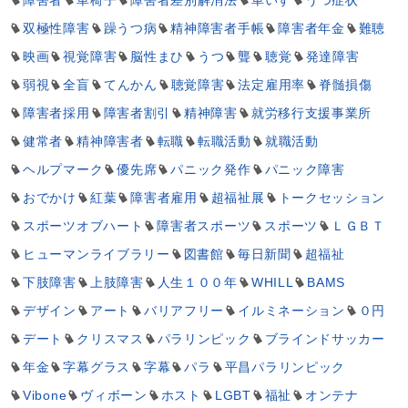
障害者
車椅子
障害者差別解消法
車いす
うつ症状
双極性障害
躁うつ病
精神障害者手帳
障害者年金
難聴
映画
視覚障害
脳性まひ
うつ
聾
聴覚
発達障害
弱視
全盲
てんかん
聴覚障害
法定雇用率
脊髄損傷
障害者採用
障害者割引
精神障害
就労移行支援事業所
健常者
精神障害者
転職
転職活動
就職活動
ヘルプマーク
優先席
パニック発作
パニック障害
おでかけ
紅葉
障害者雇用
超福祉展
トークセッション
スポーツオブハート
障害者スポーツ
スポーツ
ＬＧＢＴ
ヒューマンライブラリー
図書館
毎日新聞
超福祉
下肢障害
上肢障害
人生１００年
WHILL
BAMS
デザイン
アート
バリアフリー
イルミネーション
０円
デート
クリスマス
パラリンピック
ブラインドサッカー
年金
字幕グラス
字幕
パラ
平昌パラリンピック
Vibone
ヴィボーン
ホスト
LGBT
福祉
オンテナ