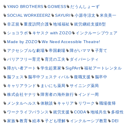
YANO BROTHERS
GOMESS
だうんしょーず
SOCIAL WORKEEERZ
SAYURI
小源寺涼太
米良美一
非正規
重度訪問介護
地域福祉
就労継続支援B型
ショコラボ
キヤスク with ZOZO
インクルーシブウェア
Made by ZOZO
We Need Accessible Theatre!
アクセシブルな劇場
帝国劇場
障がいママ
子育て
バリアフリー育児
育児の工夫
ダイバーシティ
障がい者アート
学生起業家
SigPArt
福祉アートレンタル
脳フェス
脳卒中フェスティバル
復職支援
脳卒中
キャリアランド
まいにち薬局
サイニング薬局
株式会社ヤナリ
障害者の海外旅行
インド一周
メンタルヘルス
体験談
キャリア
リワーク
職場復帰
ワークライフバランス
就労支援
CODA
地域共生
多様性
家族
教育
絵本
子ども理解
インクルーシブ教育
DEI