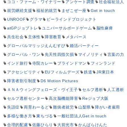
ココ・ファーム・ワイナリー
アンケート調査
社会福祉法人
就労継続支援
福祉的就労
まぜこぜ一座
Get in touch
UNROOF
グラマ
ビーラインドプロジェクト
atGPジョブトレ
ユニバーサルボードゲーム
脳性麻痺
共生社会
主体性
障害教育
メタバース
グローバルマリッジえんむすび
婚活パーティー
グローバル・ワン
先天性四指欠損
マイノリティ
言葉の力
インド旅行
寺院カレー
ブラインドマン
フィンランド
アクセシビリティ
EUフィルムデーズ
鉄道
JR東日本
障害者割引制度
D6 Motion Pictures
ＡＮＡウィングフェローズ・ヴイ王子
セルフ透析
人工透析
セルフ透析センター
高次脳機能障害
Reジョブ大阪
失語症
両育わーるど
難病者就労
山梨県
障がい者雇用
多様な働き方
東ちづる
一般社団法人Get in touch
合理的配慮
佐藤ひらり
大前光市
かんばらけんた