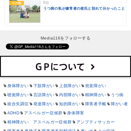
5
位
その他
うつ病の私が健常者の彼氏と別れて分かったこと
Media116をフォローする
身体障がい
下肢障がい
上肢障がい
視覚障がい
聴覚障がい
言語障がい
内部障がい
精神障がい
うつ病
統合失調症
発達障がい
知的障がい
障害者手帳
障がい者
ADHD
アスペルガー症候群
身体障害
精神障がい アスペルガー症候群
アンプティサッカー