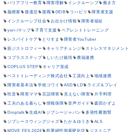
バリアフリー教育
障害理解
インクルーシブ
働き方
脳梗塞
後遺症
復職
DEIB
リハビリ
障害者支援
インクルーシブ社会
お出かけ情報
障害者福祉
yori-iマップ
子育て支援
ペアレントトレーニング
レスパイトケア
とりすま
障害者YouTuber
筋ジストロフィー
キャリアチェンジ
ストレスマネジメント
コプラスステップ
しいたけ栽培
農福連携
COPLUS STEP
キャリア形成
ベストトレーディング株式会社
工賃向上
地域連携
障害者基本法
学校コワイ
ASD
LD
ライズ＆プレイ
吃音
障害ママ
言語障害
見えない障害
片手料理
工夫のある暮らし
情報保障
音声ガイド
森田かずよ
Droptalk
生成AI
ジプシージャパン
多発性嚢胞腎
ジプシースウィングジャズ
たか＆ゆうき
ALS
MOVE FES.2024
筋萎縮性側索硬化症
ジストニア