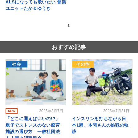
ALSになっても歌いたい 音楽
ユニットたか＆ゆうき
1
おすすめ記事
社会
その他
2026年8月7日
2026年7月31日
NEW
「どこに通えばいいの!?」
インスリンを打ちながら日
親子でストレスのない療育
本1周。本間さんの挑戦の軌
施設の選び方 一般社団法
跡
人人間力認定協会