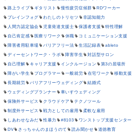
路上ライブ
ギタリスト
慢性疲労症候群
RDワーカー
ブレインフォグ
わたしのトリセツ
非認知能力
人間力認定協会
児童発達支援士
保護者支援
特性理解
自己肯定感
医療リワーク
休職
コミュニケーション支援
障害者用駐車場
バリアフリー法
生活記録表
ableto
ディーセントワーク・ラボ
障害学生
対話型サロン
自己理解
キャリア支援
インクルージョン
第3の居場所
障がい学生
プログラマー
一般就労
在宅ワーク
移動支援
長期就労
バリアフリーウェディング
結婚式
ウェディングプランナー
車いすウェディング
保険外サービス
クラウドケア
テクノツール
制度外サービス
戦力としての雇用
柔軟な雇用
しあわせなみだ
性暴力
#8103
ワンストップ支援センター
DV
さっちゃんのまほうのて
読み聞かせ
道徳教育