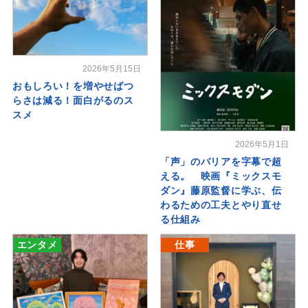
2026年5月15日
おもしろい！を増やせばつ
らさは減る！面白がるのス
スメ
2026年5月1日
「声」のバリアを字幕で超
える。 映画『ミックスモ
ダン』藤原監督に学ぶ、伝
わるための工夫とやり直せ
る仕組み
エンタメ
仕事