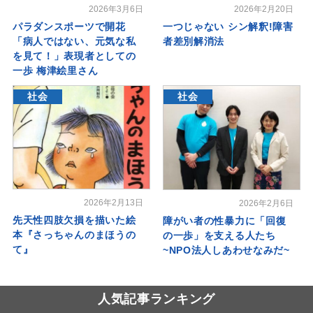
2026年3月6日
2026年2月20日
パラダンスポーツで開花
一つじゃない シン解釈!障害
「病人ではない、元気な私
者差別解消法
を見て！」表現者としての
一歩 梅津絵里さん
社会
社会
2026年2月13日
2026年2月6日
先天性四肢欠損を描いた絵
障がい者の性暴力に「回復
本『さっちゃんのまほうの
の一歩」を支える人たち
て』
~NPO法人しあわせなみだ~
人気記事ランキング