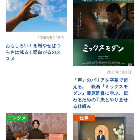
2026年5月15日
おもしろい！を増やせばつ
らさは減る！面白がるのス
スメ
2026年5月1日
「声」のバリアを字幕で超
える。 映画『ミックスモ
ダン』藤原監督に学ぶ、伝
わるための工夫とやり直せ
る仕組み
エンタメ
仕事