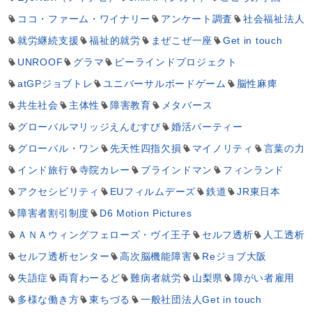
ココ・ファーム・ワイナリー
アンケート調査
社会福祉法人
就労継続支援
福祉的就労
まぜこぜ一座
Get in touch
UNROOF
グラマ
ビーラインドプロジェクト
atGPジョブトレ
ユニバーサルボードゲーム
脳性麻痺
共生社会
主体性
障害教育
メタバース
グローバルマリッジえんむすび
婚活パーティー
グローバル・ワン
先天性四指欠損
マイノリティ
言葉の力
インド旅行
寺院カレー
ブラインドマン
フィンランド
アクセシビリティ
EUフィルムデーズ
鉄道
JR東日本
障害者割引制度
D6 Motion Pictures
ＡＮＡウィングフェローズ・ヴイ王子
セルフ透析
人工透析
セルフ透析センター
高次脳機能障害
Reジョブ大阪
失語症
両育わーるど
難病者就労
山梨県
障がい者雇用
多様な働き方
東ちづる
一般社団法人Get in touch