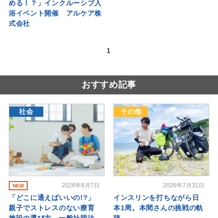
める！？」インクルーシブ入
浴イベント開催 アルケア株
式会社
1
おすすめ記事
社会
その他
2026年8月7日
2026年7月31日
NEW
「どこに通えばいいの!?」
インスリンを打ちながら日
親子でストレスのない療育
本1周。本間さんの挑戦の軌
施設の選び方 一般社団法
跡