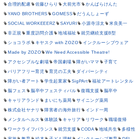
合理的配慮
佐藤ひらり
大前光市
かんばらけんた
YANO BROTHERS
GOMESS
だうんしょーず
SOCIAL WORKEEERZ
SAYURI
小源寺涼太
米良美一
非正規
重度訪問介護
地域福祉
就労継続支援B型
ショコラボ
キヤスク with ZOZO
インクルーシブウェア
Made by ZOZO
We Need Accessible Theatre!
アクセシブルな劇場
帝国劇場
障がいママ
子育て
バリアフリー育児
育児の工夫
ダイバーシティ
障がい者アート
学生起業家
SigPArt
福祉アートレンタル
脳フェス
脳卒中フェスティバル
復職支援
脳卒中
キャリアランド
まいにち薬局
サイニング薬局
株式会社ヤナリ
障害者の海外旅行
インド一周
メンタルヘルス
体験談
キャリア
リワーク
職場復帰
ワークライフバランス
就労支援
CODA
地域共生
多様性
家族
教育
絵本
子ども理解
インクルーシブ教育
DEI