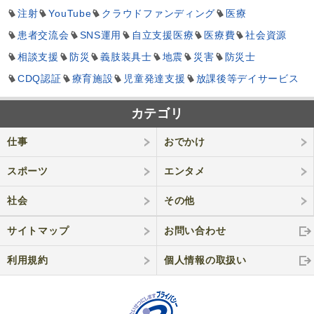
注射
YouTube
クラウドファンディング
医療
患者交流会
SNS運用
自立支援医療
医療費
社会資源
相談支援
防災
義肢装具士
地震
災害
防災士
CDQ認証
療育施設
児童発達支援
放課後等デイサービス
カテゴリ
仕事
おでかけ
スポーツ
エンタメ
社会
その他
サイトマップ
お問い合わせ
利用規約
個人情報の取
扱い