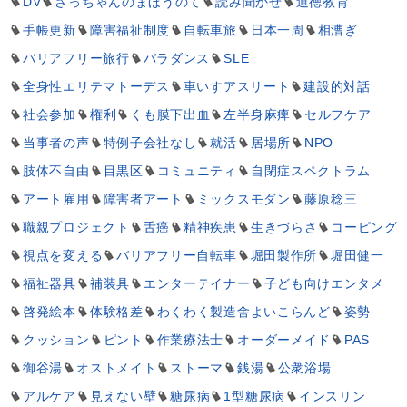
DV
さっちゃんのまほうのて
読み聞かせ
道徳教育
手帳更新
障害福祉制度
自転車旅
日本一周
相漕ぎ
バリアフリー旅行
パラダンス
SLE
全身性エリテマトーデス
車いすアスリート
建設的対話
社会参加
権利
くも膜下出血
左半身麻痺
セルフケア
当事者の声
特例子会社なし
就活
居場所
NPO
肢体不自由
目黒区
コミュニティ
自閉症スペクトラム
アート雇用
障害者アート
ミックスモダン
藤原稔三
職親プロジェクト
舌癌
精神疾患
生きづらさ
コーピング
視点を変える
バリアフリー自転車
堀田製作所
堀田健一
福祉器具
補装具
エンターテイナー
子ども向けエンタメ
啓発絵本
体験格差
わくわく製造舎よいこらんど
姿勢
クッション
ピント
作業療法士
オーダーメイド
PAS
御谷湯
オストメイト
ストーマ
銭湯
公衆浴場
アルケア
見えない壁
糖尿病
1型糖尿病
インスリン