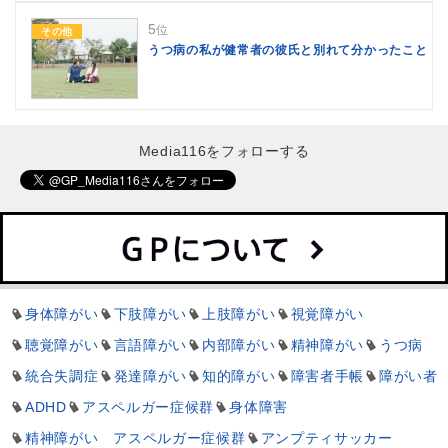
5
位
その他
うつ病の私が健常者の彼氏と別れて分かったこと
Media116をフォローする
身体障がい
下肢障がい
上肢障がい
視覚障がい
聴覚障がい
言語障がい
内部障がい
精神障がい
うつ病
統合失調症
発達障がい
知的障がい
障害者手帳
障がい者
ADHD
アスペルガー症候群
身体障害
精神障がい アスペルガー症候群
アンプティサッカー