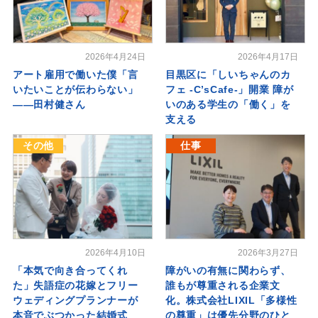
2026年4月24日
2026年4月17日
アート雇用で働いた僕「言
目黒区に「しいちゃんのカ
いたいことが伝わらない」
フェ -C’sCafe-」開業 障が
――田村健さん
いのある学生の「働く」を
支える
その他
仕事
2026年4月10日
2026年3月27日
「本気で向き合ってくれ
障がいの有無に関わらず、
た」失語症の花嫁とフリー
誰もが尊重される企業文
ウェディングプランナーが
化。株式会社LIXIL「多様性
本音でぶつかった結婚式
の尊重」は優先分野のひと