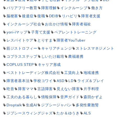
バリアフリー教育
障害理解
インクルーシブ
働き方
脳梗塞
後遺症
復職
DEIB
リハビリ
障害者支援
インクルーシブ社会
お出かけ情報
障害者福祉
yori-iマップ
子育て支援
ペアレントトレーニング
レスパイトケア
とりすま
障害者YouTuber
筋ジストロフィー
キャリアチェンジ
ストレスマネジメント
コプラスステップ
しいたけ栽培
農福連携
COPLUS STEP
キャリア形成
ベストトレーディング株式会社
工賃向上
地域連携
障害者基本法
学校コワイ
ASD
LD
ライズ＆プレイ
吃音
障害ママ
言語障害
見えない障害
片手料理
工夫のある暮らし
情報保障
音声ガイド
森田かずよ
Droptalk
生成AI
ジプシージャパン
多発性嚢胞腎
ジプシースウィングジャズ
たか＆ゆうき
ALS