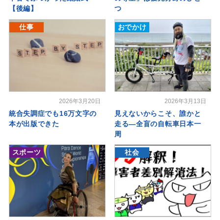
【後編】
つ
仕事
おでかけ
2026年3月20日
2026年3月13日
統合失調症でも16万文字の
見えないからこそ、誰かと
本が出版できた
走る―全盲の自転車日本一
周
スポーツ
社会