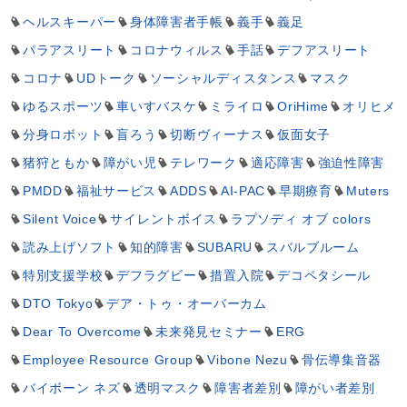
ヘルスキーパー
身体障害者手帳
義手
義足
パラアスリート
コロナウィルス
手話
デフアスリート
コロナ
UDトーク
ソーシャルディスタンス
マスク
ゆるスポーツ
車いすバスケ
ミライロ
OriHime
オリヒメ
分身ロボット
盲ろう
切断ヴィーナス
仮面女子
猪狩ともか
障がい児
テレワーク
適応障害
強迫性障害
PMDD
福祉サービス
ADDS
AI-PAC
早期療育
Muters
Silent Voice
サイレントボイス
ラプソディ オブ colors
読み上げソフト
知的障害
SUBARU
スバルブルーム
特別支援学校
デフラグビー
措置入院
デコペタシール
DTO Tokyo
デア・トゥ・オーバーカム
Dear To Overcome
未来発見セミナー
ERG
Employee Resource Group
Vibone Nezu
骨伝導集音器
バイボーン ネズ
透明マスク
障害者差別
障がい者差別