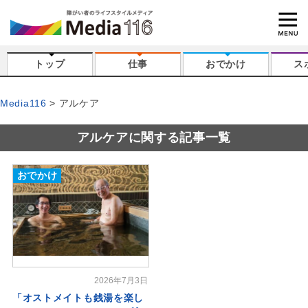
トップ
仕事
おでかけ
ス
Media116
アルケア
アルケアに関する記事一覧
おでかけ
2026年7月3日
「オストメイトも銭湯を楽し