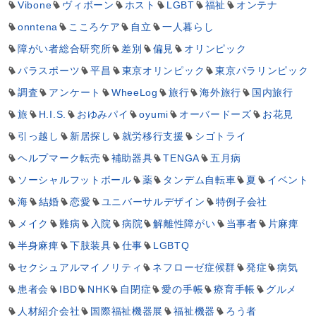
Vibone
ヴィボーン
ホスト
LGBT
福祉
オンテナ
onntena
こころケア
自立
一人暮らし
障がい者総合研究所
差別
偏見
オリンピック
パラスポーツ
平昌
東京オリンピック
東京パラリンピック
調査
アンケート
WheeLog
旅行
海外旅行
国内旅行
旅
H.I.S.
おゆみパイ
oyumi
オーバードーズ
お花見
引っ越し
新居探し
就労移行支援
シゴトライ
ヘルプマーク転売
補助器具
TENGA
五月病
ソーシャルフットボール
薬
タンデム自転車
夏
イベント
海
結婚
恋愛
ユニバーサルデザイン
特例子会社
メイク
難病
入院
病院
解離性障がい
当事者
片麻痺
半身麻痺
下肢装具
仕事
LGBTQ
セクシュアルマイノリティ
ネフローゼ症候群
発症
病気
患者会
IBD
NHK
自閉症
愛の手帳
療育手帳
グルメ
人材紹介会社
国際福祉機器展
福祉機器
ろう者