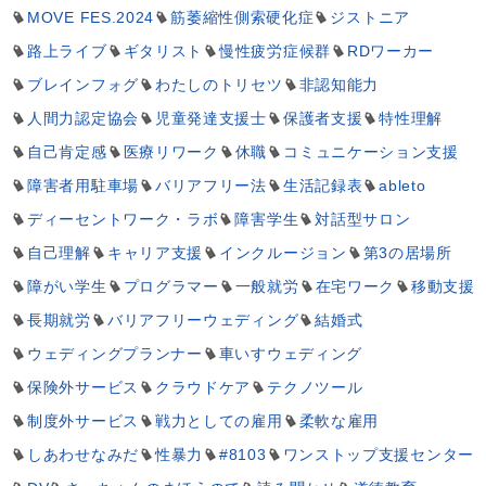
MOVE FES.2024
筋萎縮性側索硬化症
ジストニア
路上ライブ
ギタリスト
慢性疲労症候群
RDワーカー
ブレインフォグ
わたしのトリセツ
非認知能力
人間力認定協会
児童発達支援士
保護者支援
特性理解
自己肯定感
医療リワーク
休職
コミュニケーション支援
障害者用駐車場
バリアフリー法
生活記録表
ableto
ディーセントワーク・ラボ
障害学生
対話型サロン
自己理解
キャリア支援
インクルージョン
第3の居場所
障がい学生
プログラマー
一般就労
在宅ワーク
移動支援
長期就労
バリアフリーウェディング
結婚式
ウェディングプランナー
車いすウェディング
保険外サービス
クラウドケア
テクノツール
制度外サービス
戦力としての雇用
柔軟な雇用
しあわせなみだ
性暴力
#8103
ワンストップ支援センター