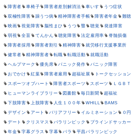
障害者
車椅子
障害者差別解消法
車いす
うつ症状
双極性障害
躁うつ病
精神障害者手帳
障害者年金
難聴
映画
視覚障害
脳性まひ
うつ
聾
聴覚
発達障害
弱視
全盲
てんかん
聴覚障害
法定雇用率
脊髄損傷
障害者採用
障害者割引
精神障害
就労移行支援事業所
健常者
精神障害者
転職
転職活動
就職活動
ヘルプマーク
優先席
パニック発作
パニック障害
おでかけ
紅葉
障害者雇用
超福祉展
トークセッション
スポーツオブハート
障害者スポーツ
スポーツ
ＬＧＢＴ
ヒューマンライブラリー
図書館
毎日新聞
超福祉
下肢障害
上肢障害
人生１００年
WHILL
BAMS
デザイン
アート
バリアフリー
イルミネーション
０円
デート
クリスマス
パラリンピック
ブラインドサッカー
年金
字幕グラス
字幕
パラ
平昌パラリンピック