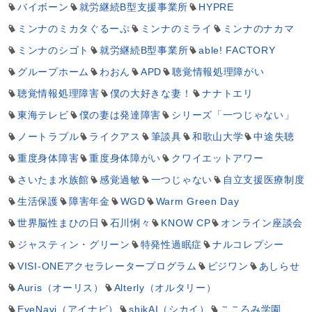
バイボーン
就労継続B型支援事業所
HYPRE
ミンナのミカタぐるーぷ
ミンナのミライ
ミンナのナカマ
ミンナのシゴト
就労継続B型事業所
able! FACTORY
グループホーム
わおん
APD
聴覚情報処理障がい
聴覚情報処理障害
僕の大好きな妻！
ナナトエリ
東海テレビ
僕の妻は発達障害
シリーズ「一つじゃない」
ノートラブル
ライクアス
筆談具
和歌山大学
中途失聴
重度身体障害
重度身体障がい
クワイエットアワー
さいたま水族館
感覚過敏
一つじゃない
自立支援医療制度
生活保護
障害年金
WGD
Warm Green Day
世界脳性まひの日
石川悧々
KNOW CP
オンライン座談会
ジャスティン・グリーン
特発性過眠症
ナルコレプシー
VISI-ONEアクセラレータープログラム
ビジワン
あしらせ
Auris（オーリス）
Alterly（オルタリー）
EyeNavi（アイナビ）
shikAI（シカイ）
こころみ学園