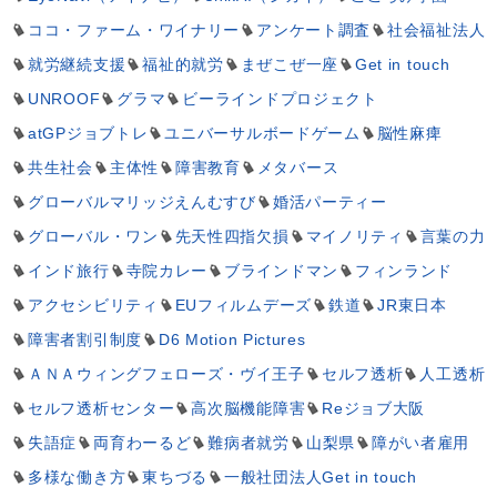
ココ・ファーム・ワイナリー
アンケート調査
社会福祉法人
就労継続支援
福祉的就労
まぜこぜ一座
Get in touch
UNROOF
グラマ
ビーラインドプロジェクト
atGPジョブトレ
ユニバーサルボードゲーム
脳性麻痺
共生社会
主体性
障害教育
メタバース
グローバルマリッジえんむすび
婚活パーティー
グローバル・ワン
先天性四指欠損
マイノリティ
言葉の力
インド旅行
寺院カレー
ブラインドマン
フィンランド
アクセシビリティ
EUフィルムデーズ
鉄道
JR東日本
障害者割引制度
D6 Motion Pictures
ＡＮＡウィングフェローズ・ヴイ王子
セルフ透析
人工透析
セルフ透析センター
高次脳機能障害
Reジョブ大阪
失語症
両育わーるど
難病者就労
山梨県
障がい者雇用
多様な働き方
東ちづる
一般社団法人Get in touch