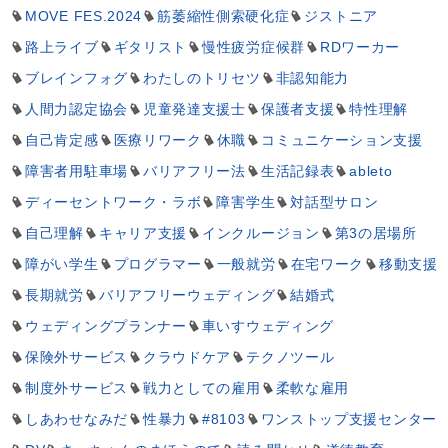
MOVE FES.2024
筋萎縮性側索硬化症
ジストニア
路上ライブ
ギタリスト
慢性疲労症候群
RDワーカー
ブレインフォグ
わたしのトリセツ
非認知能力
人間力認定協会
児童発達支援士
保護者支援
特性理解
自己肯定感
医療リワーク
休職
コミュニケーション支援
障害者用駐車場
バリアフリー法
生活記録表
ableto
ディーセントワーク・ラボ
障害学生
対話型サロン
自己理解
キャリア支援
インクルージョン
第3の居場所
障がい学生
プログラマー
一般就労
在宅ワーク
移動支援
長期就労
バリアフリーウェディング
結婚式
ウェディングプランナー
車いすウェディング
保険外サービス
クラウドケア
テクノツール
制度外サービス
戦力としての雇用
柔軟な雇用
しあわせなみだ
性暴力
#8103
ワンストップ支援センター