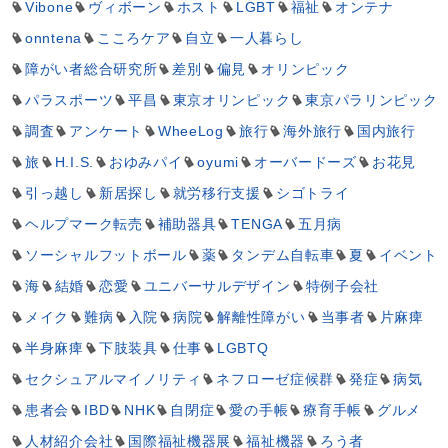
Vibone
ヴィボーン
ホスト
LGBT
福祉
オンテナ
onntena
こころケア
自立
一人暮らし
障がい者総合研究所
差別
偏見
オリンピック
パラスポーツ
平昌
東京オリンピック
東京パラリンピック
調査
アンケート
WheeLog
旅行
海外旅行
国内旅行
旅
H.I.S.
おゆみパイ
oyumi
オーバードーズ
お花見
引っ越し
新居探し
就労移行支援
シゴトライ
ヘルプマーク転売
補助器具
TENGA
五月病
ソーシャルフットボール
薬
タンデム自転車
夏
イベント
海
結婚
恋愛
ユニバーサルデザイン
特例子会社
メイク
難病
入院
病院
解離性障がい
当事者
片麻痺
半身麻痺
下肢装具
仕事
LGBTQ
セクシュアルマイノリティ
ネフローゼ症候群
発症
病気
患者会
IBD
NHK
自閉症
愛の手帳
療育手帳
グルメ
人材紹介会社
国際福祉機器展
福祉機器
ろう者