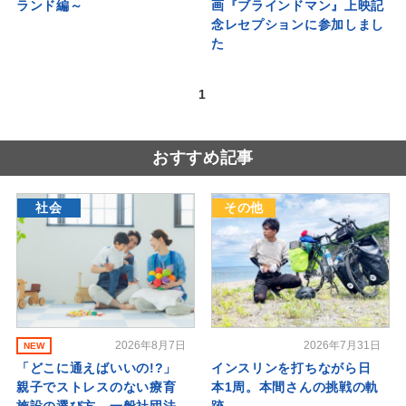
ランド編︎～
画『ブラインドマン』上映記
念レセプションに参加しまし
た
1
おすすめ記事
社会
その他
2026年8月7日
2026年7月31日
NEW
「どこに通えばいいの!?」
インスリンを打ちながら日
親子でストレスのない療育
本1周。本間さんの挑戦の軌
施設の選び方 一般社団法
跡