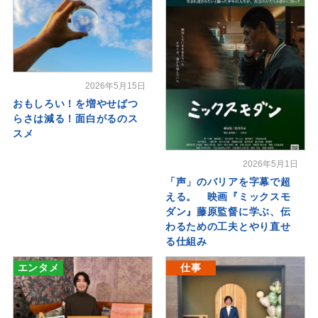
2026年5月15日
おもしろい！を増やせばつ
らさは減る！面白がるのス
スメ
2026年5月1日
「声」のバリアを字幕で超
える。 映画『ミックスモ
ダン』藤原監督に学ぶ、伝
わるための工夫とやり直せ
る仕組み
エンタメ
仕事