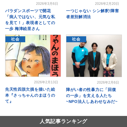
2026年3月6日
2026年2月20日
パラダンスポーツで開花
一つじゃない シン解釈!障害
「病人ではない、元気な私
者差別解消法
を見て！」表現者としての
一歩 梅津絵里さん
社会
社会
2026年2月13日
2026年2月6日
先天性四肢欠損を描いた絵
障がい者の性暴力に「回復
本『さっちゃんのまほうの
の一歩」を支える人たち
て』
~NPO法人しあわせなみだ~
人気記事ランキング