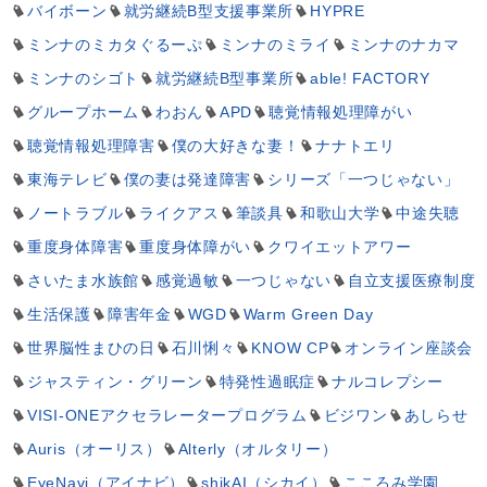
バイボーン
就労継続B型支援事業所
HYPRE
ミンナのミカタぐるーぷ
ミンナのミライ
ミンナのナカマ
ミンナのシゴト
就労継続B型事業所
able! FACTORY
グループホーム
わおん
APD
聴覚情報処理障がい
聴覚情報処理障害
僕の大好きな妻！
ナナトエリ
東海テレビ
僕の妻は発達障害
シリーズ「一つじゃない」
ノートラブル
ライクアス
筆談具
和歌山大学
中途失聴
重度身体障害
重度身体障がい
クワイエットアワー
さいたま水族館
感覚過敏
一つじゃない
自立支援医療制度
生活保護
障害年金
WGD
Warm Green Day
世界脳性まひの日
石川悧々
KNOW CP
オンライン座談会
ジャスティン・グリーン
特発性過眠症
ナルコレプシー
VISI-ONEアクセラレータープログラム
ビジワン
あしらせ
Auris（オーリス）
Alterly（オルタリー）
EyeNavi（アイナビ）
shikAI（シカイ）
こころみ学園