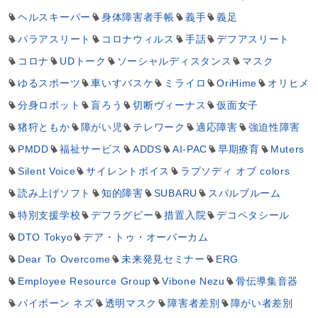
ヘルスキーパー
身体障害者手帳
義手
義足
パラアスリート
コロナウィルス
手話
デフアスリート
コロナ
UDトーク
ソーシャルディスタンス
マスク
ゆるスポーツ
車いすバスケ
ミライロ
OriHime
オリヒメ
分身ロボット
盲ろう
切断ヴィーナス
仮面女子
猪狩ともか
障がい児
テレワーク
適応障害
強迫性障害
PMDD
福祉サービス
ADDS
AI-PAC
早期療育
Muters
Silent Voice
サイレントボイス
ラプソディ オブ colors
読み上げソフト
知的障害
SUBARU
スバルブルーム
特別支援学校
デフラグビー
措置入院
デコペタシール
DTO Tokyo
デア・トゥ・オーバーカム
Dear To Overcome
未来発見セミナー
ERG
Employee Resource Group
Vibone Nezu
骨伝導集音器
バイボーン ネズ
透明マスク
障害者差別
障がい者差別