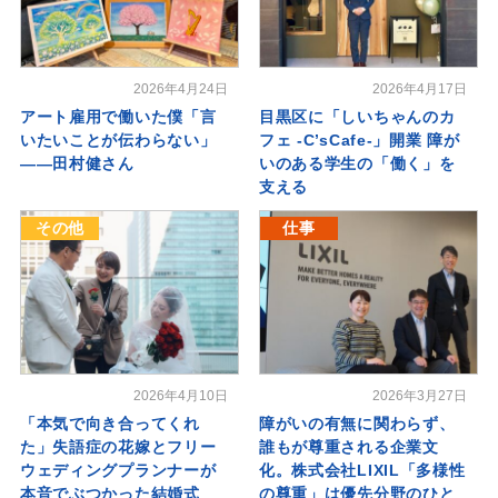
2026年4月24日
2026年4月17日
アート雇用で働いた僕「言
目黒区に「しいちゃんのカ
いたいことが伝わらない」
フェ -C’sCafe-」開業 障が
――田村健さん
いのある学生の「働く」を
支える
その他
仕事
2026年4月10日
2026年3月27日
「本気で向き合ってくれ
障がいの有無に関わらず、
た」失語症の花嫁とフリー
誰もが尊重される企業文
ウェディングプランナーが
化。株式会社LIXIL「多様性
本音でぶつかった結婚式
の尊重」は優先分野のひと