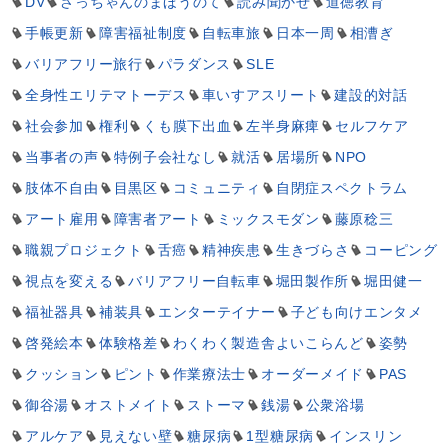
DV
さっちゃんのまほうのて
読み聞かせ
道徳教育
手帳更新
障害福祉制度
自転車旅
日本一周
相漕ぎ
バリアフリー旅行
パラダンス
SLE
全身性エリテマトーデス
車いすアスリート
建設的対話
社会参加
権利
くも膜下出血
左半身麻痺
セルフケア
当事者の声
特例子会社なし
就活
居場所
NPO
肢体不自由
目黒区
コミュニティ
自閉症スペクトラム
アート雇用
障害者アート
ミックスモダン
藤原稔三
職親プロジェクト
舌癌
精神疾患
生きづらさ
コーピング
視点を変える
バリアフリー自転車
堀田製作所
堀田健一
福祉器具
補装具
エンターテイナー
子ども向けエンタメ
啓発絵本
体験格差
わくわく製造舎よいこらんど
姿勢
クッション
ピント
作業療法士
オーダーメイド
PAS
御谷湯
オストメイト
ストーマ
銭湯
公衆浴場
アルケア
見えない壁
糖尿病
1型糖尿病
インスリン