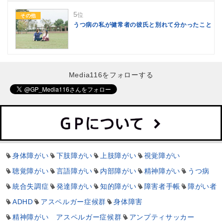
5
位
その他
うつ病の私が健常者の彼氏と別れて分かったこと
Media116をフォローする
身体障がい
下肢障がい
上肢障がい
視覚障がい
聴覚障がい
言語障がい
内部障がい
精神障がい
うつ病
統合失調症
発達障がい
知的障がい
障害者手帳
障がい者
ADHD
アスペルガー症候群
身体障害
精神障がい アスペルガー症候群
アンプティサッカー