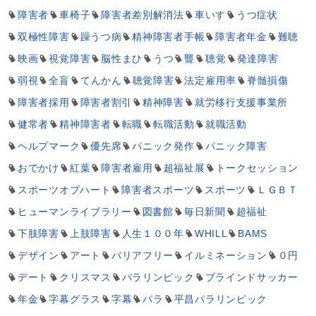
障害者
車椅子
障害者差別解消法
車いす
うつ症状
双極性障害
躁うつ病
精神障害者手帳
障害者年金
難聴
映画
視覚障害
脳性まひ
うつ
聾
聴覚
発達障害
弱視
全盲
てんかん
聴覚障害
法定雇用率
脊髄損傷
障害者採用
障害者割引
精神障害
就労移行支援事業所
健常者
精神障害者
転職
転職活動
就職活動
ヘルプマーク
優先席
パニック発作
パニック障害
おでかけ
紅葉
障害者雇用
超福祉展
トークセッション
スポーツオブハート
障害者スポーツ
スポーツ
ＬＧＢＴ
ヒューマンライブラリー
図書館
毎日新聞
超福祉
下肢障害
上肢障害
人生１００年
WHILL
BAMS
デザイン
アート
バリアフリー
イルミネーション
０円
デート
クリスマス
パラリンピック
ブラインドサッカー
年金
字幕グラス
字幕
パラ
平昌パラリンピック