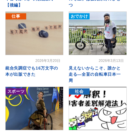
【後編】
つ
仕事
おでかけ
2026年3月20日
2026年3月13日
統合失調症でも16万文字の
見えないからこそ、誰かと
本が出版できた
走る―全盲の自転車日本一
周
スポーツ
社会