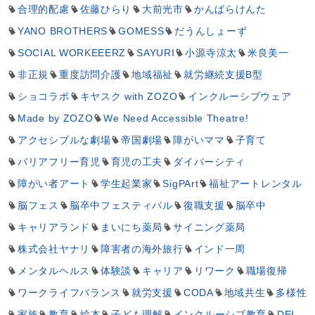
合理的配慮
佐藤ひらり
大前光市
かんばらけんた
YANO BROTHERS
GOMESS
だうんしょーず
SOCIAL WORKEEERZ
SAYURI
小源寺涼太
米良美一
非正規
重度訪問介護
地域福祉
就労継続支援B型
ショコラボ
キヤスク with ZOZO
インクルーシブウェア
Made by ZOZO
We Need Accessible Theatre!
アクセシブルな劇場
帝国劇場
障がいママ
子育て
バリアフリー育児
育児の工夫
ダイバーシティ
障がい者アート
学生起業家
SigPArt
福祉アートレンタル
脳フェス
脳卒中フェスティバル
復職支援
脳卒中
キャリアランド
まいにち薬局
サイニング薬局
株式会社ヤナリ
障害者の海外旅行
インド一周
メンタルヘルス
体験談
キャリア
リワーク
職場復帰
ワークライフバランス
就労支援
CODA
地域共生
多様性
家族
教育
絵本
子ども理解
インクルーシブ教育
DEI