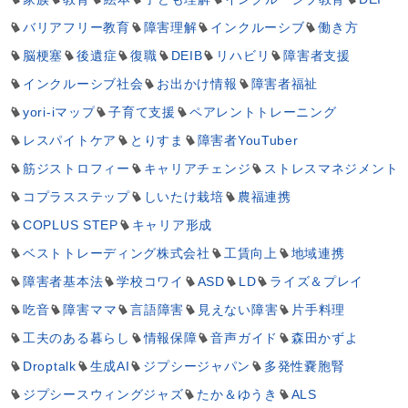
バリアフリー教育
障害理解
インクルーシブ
働き方
脳梗塞
後遺症
復職
DEIB
リハビリ
障害者支援
インクルーシブ社会
お出かけ情報
障害者福祉
yori-iマップ
子育て支援
ペアレントトレーニング
レスパイトケア
とりすま
障害者YouTuber
筋ジストロフィー
キャリアチェンジ
ストレスマネジメント
コプラスステップ
しいたけ栽培
農福連携
COPLUS STEP
キャリア形成
ベストトレーディング株式会社
工賃向上
地域連携
障害者基本法
学校コワイ
ASD
LD
ライズ＆プレイ
吃音
障害ママ
言語障害
見えない障害
片手料理
工夫のある暮らし
情報保障
音声ガイド
森田かずよ
Droptalk
生成AI
ジプシージャパン
多発性嚢胞腎
ジプシースウィングジャズ
たか＆ゆうき
ALS