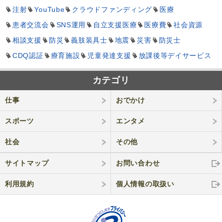
注射
YouTube
クラウドファンディング
医療
患者交流会
SNS運用
自立支援医療
医療費
社会資源
相談支援
防災
義肢装具士
地震
災害
防災士
CDQ認証
療育施設
児童発達支援
放課後等デイサービス
カテゴリ
仕事
おでかけ
スポーツ
エンタメ
社会
その他
サイトマップ
お問い合わせ
利用規約
個人情報の取
扱い