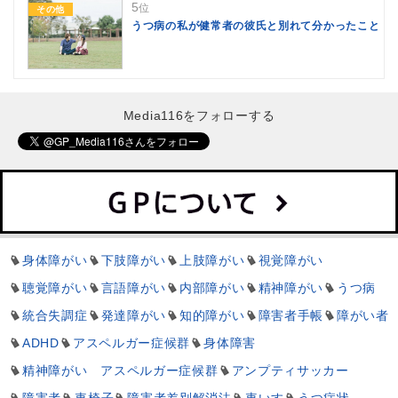
5
位
その他
うつ病の私が健常者の彼氏と別れて分かったこと
Media116をフォローする
身体障がい
下肢障がい
上肢障がい
視覚障がい
聴覚障がい
言語障がい
内部障がい
精神障がい
うつ病
統合失調症
発達障がい
知的障がい
障害者手帳
障がい者
ADHD
アスペルガー症候群
身体障害
精神障がい アスペルガー症候群
アンプティサッカー