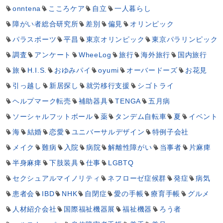
onntena
こころケア
自立
一人暮らし
障がい者総合研究所
差別
偏見
オリンピック
パラスポーツ
平昌
東京オリンピック
東京パラリンピック
調査
アンケート
WheeLog
旅行
海外旅行
国内旅行
旅
H.I.S.
おゆみパイ
oyumi
オーバードーズ
お花見
引っ越し
新居探し
就労移行支援
シゴトライ
ヘルプマーク転売
補助器具
TENGA
五月病
ソーシャルフットボール
薬
タンデム自転車
夏
イベント
海
結婚
恋愛
ユニバーサルデザイン
特例子会社
メイク
難病
入院
病院
解離性障がい
当事者
片麻痺
半身麻痺
下肢装具
仕事
LGBTQ
セクシュアルマイノリティ
ネフローゼ症候群
発症
病気
患者会
IBD
NHK
自閉症
愛の手帳
療育手帳
グルメ
人材紹介会社
国際福祉機器展
福祉機器
ろう者