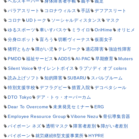
ヘルスキーパー
身体障害者手帳
義手
義足
パラアスリート
コロナウィルス
手話
デフアスリート
コロナ
UDトーク
ソーシャルディスタンス
マスク
ゆるスポーツ
車いすバスケ
ミライロ
OriHime
オリヒメ
分身ロボット
盲ろう
切断ヴィーナス
仮面女子
猪狩ともか
障がい児
テレワーク
適応障害
強迫性障害
PMDD
福祉サービス
ADDS
AI-PAC
早期療育
Muters
Silent Voice
サイレントボイス
ラプソディ オブ colors
読み上げソフト
知的障害
SUBARU
スバルブルーム
特別支援学校
デフラグビー
措置入院
デコペタシール
DTO Tokyo
デア・トゥ・オーバーカム
Dear To Overcome
未来発見セミナー
ERG
Employee Resource Group
Vibone Nezu
骨伝導集音器
バイボーン ネズ
透明マスク
障害者差別
障がい者差別
バイボーン
就労継続B型支援事業所
HYPRE