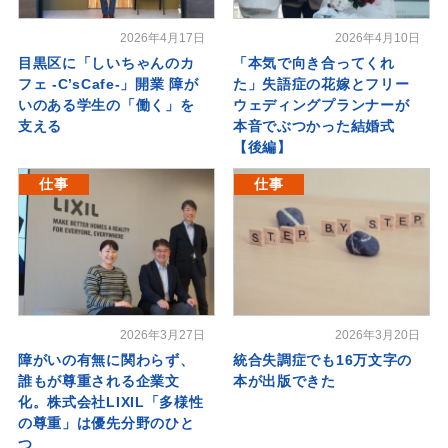
2026年4月17日
2026年4月10日
目黒区に「しいちゃんのカ
「本気で向き合ってくれ
フェ -C’sCafe-」開業 障が
た」失語症の花嫁とフリー
いのある学生の「働く」を
ウェディングプランナーが
支える
本音でぶつかった結婚式
【後編】
仕事
仕事
2026年3月27日
2026年3月20日
障がいの有無に関わらず、
統合失調症でも16万文字の
誰もが尊重される企業文
本が出版できた
化。株式会社LIXIL「多様性
の尊重」は優先分野のひと
つ