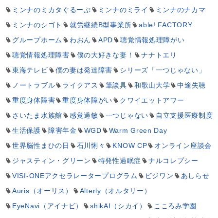
ミンナのミカタぐるーぷ
ミンナのミライ
ミンナのナカマ
ミンナのシゴト
就労継続B型事業所
able! FACTORY
グループホーム
わおん
APD
聴覚情報処理障がい
聴覚情報処理障害
僕の大好きな妻！
ナナトエリ
東海テレビ
僕の妻は発達障害
シリーズ「一つじゃない」
ノートラブル
ライクアス
筆談具
和歌山大学
中途失聴
重度身体障害
重度身体障がい
クワイエットアワー
さいたま水族館
感覚過敏
一つじゃない
自立支援医療制度
生活保護
障害年金
WGD
Warm Green Day
世界脳性まひの日
石川悧々
KNOW CP
オンライン座談会
ジャスティン・グリーン
特発性過眠症
ナルコレプシー
VISI-ONEアクセラレータープログラム
ビジワン
あしらせ
Auris（オーリス）
Alterly（オルタリー）
EyeNavi（アイナビ）
shikAI（シカイ）
こころみ学園