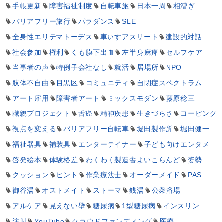
手帳更新
障害福祉制度
自転車旅
日本一周
相漕ぎ
バリアフリー旅行
パラダンス
SLE
全身性エリテマトーデス
車いすアスリート
建設的対話
社会参加
権利
くも膜下出血
左半身麻痺
セルフケア
当事者の声
特例子会社なし
就活
居場所
NPO
肢体不自由
目黒区
コミュニティ
自閉症スペクトラム
アート雇用
障害者アート
ミックスモダン
藤原稔三
職親プロジェクト
舌癌
精神疾患
生きづらさ
コーピング
視点を変える
バリアフリー自転車
堀田製作所
堀田健一
福祉器具
補装具
エンターテイナー
子ども向けエンタメ
啓発絵本
体験格差
わくわく製造舎よいこらんど
姿勢
クッション
ピント
作業療法士
オーダーメイド
PAS
御谷湯
オストメイト
ストーマ
銭湯
公衆浴場
アルケア
見えない壁
糖尿病
1型糖尿病
インスリン
注射
YouTube
クラウドファンディング
医療