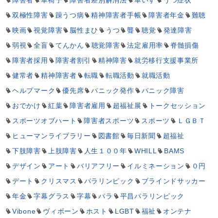
障害者
車椅子
障害者差別解消法
車いす
うつ症状
双極性障害
躁うつ病
精神障害者手帳
障害者年金
難聴
映画
視覚障害
脳性まひ
うつ
聾
聴覚
発達障害
弱視
全盲
てんかん
聴覚障害
法定雇用率
脊髄損傷
障害者採用
障害者割引
精神障害
就労移行支援事業所
健常者
精神障害者
転職
転職活動
就職活動
ヘルプマーク
優先席
パニック発作
パニック障害
おでかけ
紅葉
障害者雇用
超福祉展
トークセッション
スポーツオブハート
障害者スポーツ
スポーツ
ＬＧＢＴ
ヒューマンライブラリー
図書館
毎日新聞
超福祉
下肢障害
上肢障害
人生１００年
WHILL
BAMS
デザイン
アート
バリアフリー
イルミネーション
０円
デート
クリスマス
パラリンピック
ブラインドサッカー
年金
字幕グラス
字幕
パラ
平昌パラリンピック
Vibone
ヴィボーン
ホスト
LGBT
福祉
オンテナ