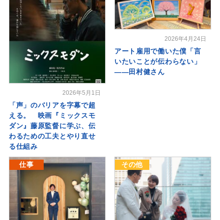
2026年4月24日
アート雇用で働いた僕「言
いたいことが伝わらない」
――田村健さん
2026年5月1日
「声」のバリアを字幕で超
える。 映画『ミックスモ
ダン』藤原監督に学ぶ、伝
わるための工夫とやり直せ
る仕組み
仕事
その他