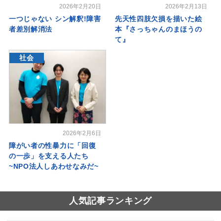
2026年2月20日
2026年2月13日
一つじゃない シン解釈!障害
先天性四肢欠損を描いた絵
者差別解消法
本『さっちゃんのまほうの
て』
社会
2026年2月6日
障がい者の性暴力に「回復
の一歩」を支える人たち
~NPO法人しあわせなみだ~
人気記事ランキング