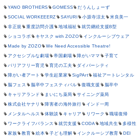
YANO BROTHERS
GOMESS
だうんしょーず
SOCIAL WORKEEERZ
SAYURI
小源寺涼太
米良美一
非正規
重度訪問介護
地域福祉
就労継続支援B型
ショコラボ
キヤスク with ZOZO
インクルーシブウェア
Made by ZOZO
We Need Accessible Theatre!
アクセシブルな劇場
帝国劇場
障がいママ
子育て
バリアフリー育児
育児の工夫
ダイバーシティ
障がい者アート
学生起業家
SigPArt
福祉アートレンタル
脳フェス
脳卒中フェスティバル
復職支援
脳卒中
キャリアランド
まいにち薬局
サイニング薬局
株式会社ヤナリ
障害者の海外旅行
インド一周
メンタルヘルス
体験談
キャリア
リワーク
職場復帰
ワークライフバランス
就労支援
CODA
地域共生
多様性
家族
教育
絵本
子ども理解
インクルーシブ教育
DEI