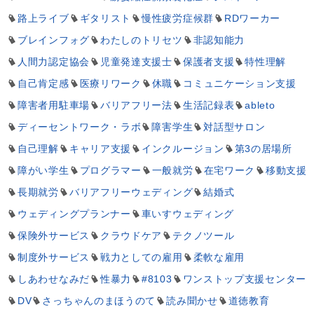
路上ライブ
ギタリスト
慢性疲労症候群
RDワーカー
ブレインフォグ
わたしのトリセツ
非認知能力
人間力認定協会
児童発達支援士
保護者支援
特性理解
自己肯定感
医療リワーク
休職
コミュニケーション支援
障害者用駐車場
バリアフリー法
生活記録表
ableto
ディーセントワーク・ラボ
障害学生
対話型サロン
自己理解
キャリア支援
インクルージョン
第3の居場所
障がい学生
プログラマー
一般就労
在宅ワーク
移動支援
長期就労
バリアフリーウェディング
結婚式
ウェディングプランナー
車いすウェディング
保険外サービス
クラウドケア
テクノツール
制度外サービス
戦力としての雇用
柔軟な雇用
しあわせなみだ
性暴力
#8103
ワンストップ支援センター
DV
さっちゃんのまほうのて
読み聞かせ
道徳教育