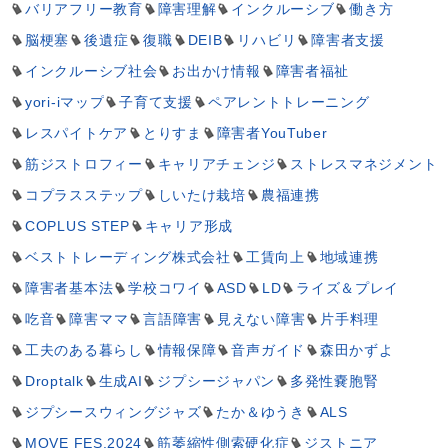
バリアフリー教育
障害理解
インクルーシブ
働き方
脳梗塞
後遺症
復職
DEIB
リハビリ
障害者支援
インクルーシブ社会
お出かけ情報
障害者福祉
yori-iマップ
子育て支援
ペアレントトレーニング
レスパイトケア
とりすま
障害者YouTuber
筋ジストロフィー
キャリアチェンジ
ストレスマネジメント
コプラスステップ
しいたけ栽培
農福連携
COPLUS STEP
キャリア形成
ベストトレーディング株式会社
工賃向上
地域連携
障害者基本法
学校コワイ
ASD
LD
ライズ＆プレイ
吃音
障害ママ
言語障害
見えない障害
片手料理
工夫のある暮らし
情報保障
音声ガイド
森田かずよ
Droptalk
生成AI
ジプシージャパン
多発性嚢胞腎
ジプシースウィングジャズ
たか＆ゆうき
ALS
MOVE FES.2024
筋萎縮性側索硬化症
ジストニア