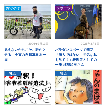
おでかけ
スポーツ
2026年3月13日
2026年3月6日
見えないからこそ、誰かと
パラダンスポーツで開花
走る―全盲の自転車日本一
「病人ではない、元気な私
周
を見て！」表現者としての
一歩 梅津絵里さん
社会
社会