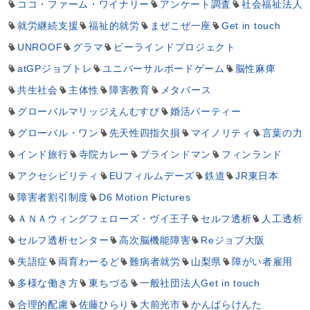
ココ・ファーム・ワイナリー
アンケート調査
社会福祉法人
就労継続支援
福祉的就労
まぜこぜ一座
Get in touch
UNROOF
グラマ
ビーラインドプロジェクト
atGPジョブトレ
ユニバーサルボードゲーム
脳性麻痺
共生社会
主体性
障害教育
メタバース
グローバルマリッジえんむすび
婚活パーティー
グローバル・ワン
先天性四指欠損
マイノリティ
言葉の力
インド旅行
寺院カレー
ブラインドマン
フィンランド
アクセシビリティ
EUフィルムデーズ
鉄道
JR東日本
障害者割引制度
D6 Motion Pictures
ＡＮＡウィングフェローズ・ヴイ王子
セルフ透析
人工透析
セルフ透析センター
高次脳機能障害
Reジョブ大阪
失語症
両育わーるど
難病者就労
山梨県
障がい者雇用
多様な働き方
東ちづる
一般社団法人Get in touch
合理的配慮
佐藤ひらり
大前光市
かんばらけんた