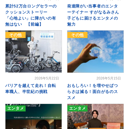
累計52万台ロングセラーの
発達障がい当事者のエンタ
クッションストーリー
ーテイナー すがなるみさん
「心地よい」に障がいの有
子どもに届けるエンタメの
無はない 【前編】
魅力
その他
その他
2026年5月22日
2026年5月15日
バリアを越えて走れ！自転
おもしろい！を増やせばつ
車職人、半世紀の挑戦
らさは減る！面白がるのス
スメ
エンタメ
エンタメ