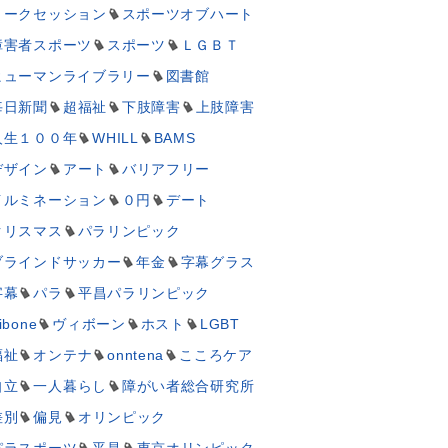
トークセッション
スポーツオブハート
障害者スポーツ
スポーツ
ＬＧＢＴ
ヒューマンライブラリー
図書館
毎日新聞
超福祉
下肢障害
上肢障害
人生１００年
WHILL
BAMS
デザイン
アート
バリアフリー
イルミネーション
０円
デート
クリスマス
パラリンピック
ブラインドサッカー
年金
字幕グラス
字幕
パラ
平昌パラリンピック
ibone
ヴィボーン
ホスト
LGBT
福祉
オンテナ
onntena
こころケア
自立
一人暮らし
障がい者総合研究所
差別
偏見
オリンピック
パラスポーツ
平昌
東京オリンピック