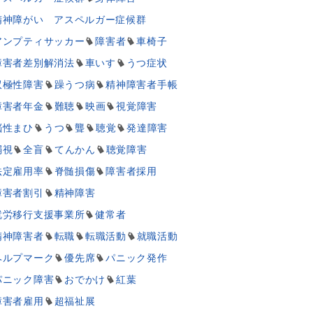
精神障がい アスペルガー症候群
アンプティサッカー
障害者
車椅子
障害者差別解消法
車いす
うつ症状
双極性障害
躁うつ病
精神障害者手帳
障害者年金
難聴
映画
視覚障害
脳性まひ
うつ
聾
聴覚
発達障害
弱視
全盲
てんかん
聴覚障害
法定雇用率
脊髄損傷
障害者採用
障害者割引
精神障害
就労移行支援事業所
健常者
精神障害者
転職
転職活動
就職活動
ヘルプマーク
優先席
パニック発作
パニック障害
おでかけ
紅葉
障害者雇用
超福祉展