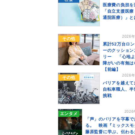
医療費の負担を
「自立支援医療
通院医療）」と
2026
その他
累計52万台ロ
ーのクッション
リー 「心地よ
障がいの有無
【前編】
2026
その他
バリアを越えて
自転車職人、半
挑戦
202
エンタメ
「声」のバリアを字幕で
る。 映画『ミックスモ
藤原監督に学ぶ、伝わる