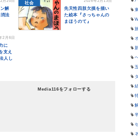
年2月20日
2026年2月13日
社会
シン解
先天性四肢欠損を描い
解消法
た絵本『さっちゃんの
W
まほうのて』
6年2月6日
力に
を支え
O法人し
Media116をフォローする