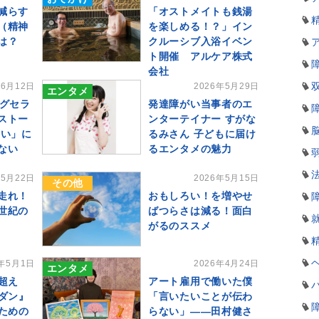
減らす
「オストメイトも銭湯
（精神
を楽しめる！？」イン
は？
クルーシブ入浴イベン
ト開催 アルケア株式
会社
年6月12日
2026年5月29日
エンタメ
ングセラ
発達障がい当事者のエ
ストー
ンターテイナー すがな
い」に
るみさん 子どもに届け
はない
るエンタメの魅力
年5月22日
2026年5月15日
その他
走れ！
おもしろい！を増やせ
世紀の
ばつらさは減る！面白
がるのススメ
6年5月1日
2026年4月24日
エンタメ
超え
アート雇用で働いた僕
ダン』
「言いたいことが伝わ
ための
らない」――田村健さ