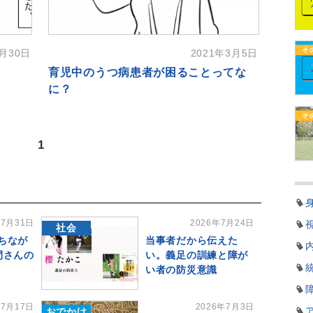
そ
6月30日
2021年3月5日
育児中のうつ病患者が困ることってな
に？
そ
1
年7月31日
2026年7月24日
社会
ちなが
当事者だから伝えた
間さんの
い。義足の訓練と障が
い者の防災意識
年7月17日
2026年7月3日
おでかけ