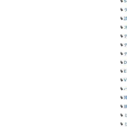
S
ラ
D
E
V