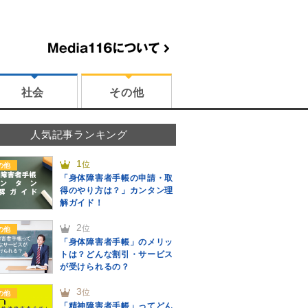
社会
その他
人気記事ランキング
1
位
の他
「身体障害者手帳の申請・取
得のやり方は？」カンタン理
解ガイド！
2
位
の他
「身体障害者手帳」のメリッ
トは？どんな割引・サービス
が受けられるの？
3
位
の他
「精神障害者手帳」ってどん