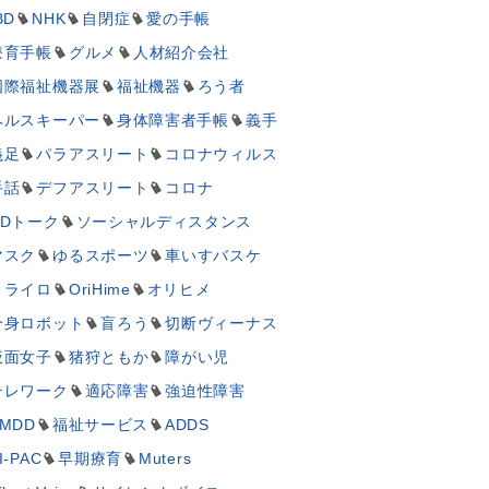
BD
NHK
自閉症
愛の手帳
療育手帳
グルメ
人材紹介会社
国際福祉機器展
福祉機器
ろう者
ヘルスキーパー
身体障害者手帳
義手
義足
パラアスリート
コロナウィルス
手話
デフアスリート
コロナ
UDトーク
ソーシャルディスタンス
マスク
ゆるスポーツ
車いすバスケ
ミライロ
OriHime
オリヒメ
分身ロボット
盲ろう
切断ヴィーナス
仮面女子
猪狩ともか
障がい児
テレワーク
適応障害
強迫性障害
MDD
福祉サービス
ADDS
I-PAC
早期療育
Muters