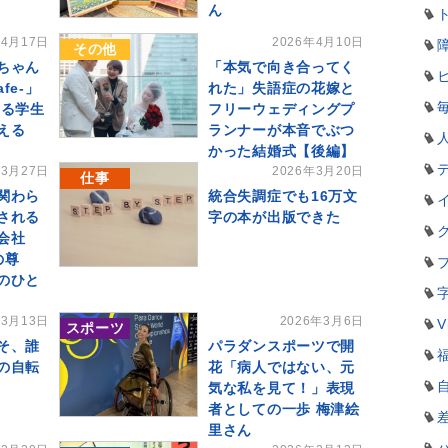
ん
年4月17日
2026年4月10日
その他
ちゃん
「本気で向き合ってく
afe-」
れた」失語症の花嫁と
ある学生
フリーウェディングプ
える
ランナーが本音でぶつ
かった結婚式【後編】
年3月27日
2026年3月20日
仕事
関わら
統合失調症でも16万文
される
字の本が出版できた
会社
の尊
のひと
年3月13日
2026年3月6日
V
スポーツ
そ、誰
パラダンスポーツで開
の自転
花「病人ではない、元
気な私を見て！」表現
者としての一歩 梅津絵
里さん