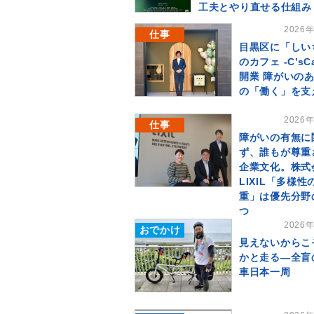
工夫とやり直せる仕組み
2026
仕事
目黒区に「しい
のカフェ -C’sC
開業 障がいの
の「働く」を支
2026
仕事
障がいの有無に
ず、誰もが尊重
企業文化。株式
LIXIL「多様性
重」は優先分野
つ
2026
おでかけ
見えないからこ
かと走る―全盲
車日本一周