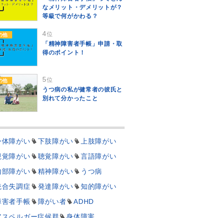
なメリット・デメリットが？
等級で何がかわる？
4
位
の他
「精神障害者手帳」申請・取
得のポイント！
5
位
の他
うつ病の私が健常者の彼氏と
別れて分かったこと
身体障がい
下肢障がい
上肢障がい
視覚障がい
聴覚障がい
言語障がい
内部障がい
精神障がい
うつ病
統合失調症
発達障がい
知的障がい
障害者手帳
障がい者
ADHD
アスペルガー症候群
身体障害