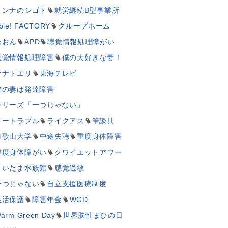
ミンナのシゴト
就労継続B型事業所
ble! FACTORY
グループホーム
わおん
APD
聴覚情報処理障がい
聴覚情報処理障害
僕の大好きな妻！
ナナトエリ
東海テレビ
僕の妻は発達障害
シリーズ「一つじゃない」
ノートラブル
ライクアス
筆談具
和歌山大学
中途失聴
重度身体障害
重度身体障がい
クワイエットアワー
さいたま水族館
感覚過敏
一つじゃない
自立支援医療制度
生活保護
障害年金
WGD
arm Green Day
世界脳性まひの日