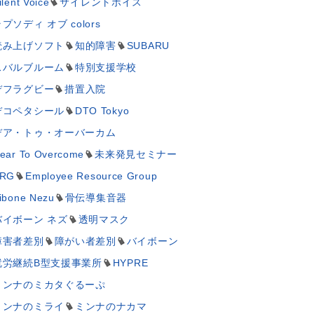
ilent Voice
サイレントボイス
プソディ オブ colors
読み上げソフト
知的障害
SUBARU
スバルブルーム
特別支援学校
デフラグビー
措置入院
デコペタシール
DTO Tokyo
デア・トゥ・オーバーカム
ear To Overcome
未来発見セミナー
RG
Employee Resource Group
ibone Nezu
骨伝導集音器
バイボーン ネズ
透明マスク
障害者差別
障がい者差別
バイボーン
就労継続B型支援事業所
HYPRE
ミンナのミカタぐるーぷ
ミンナのミライ
ミンナのナカマ