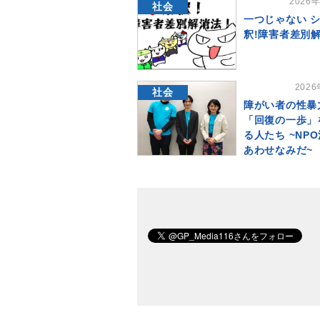
2026
社会
一つじゃない 
釈!障害者差別
202
社会
障がい者の性暴
「回復の一歩」
る人たち ~NP
あわせなみだ~