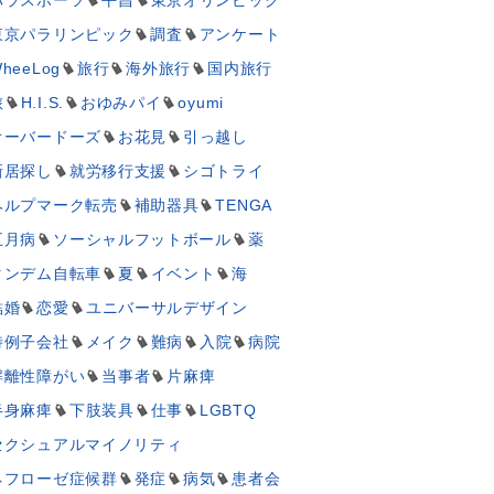
東京パラリンピック
調査
アンケート
heeLog
旅行
海外旅行
国内旅行
旅
H.I.S.
おゆみパイ
oyumi
オーバードーズ
お花見
引っ越し
新居探し
就労移行支援
シゴトライ
ヘルプマーク転売
補助器具
TENGA
五月病
ソーシャルフットボール
薬
タンデム自転車
夏
イベント
海
結婚
恋愛
ユニバーサルデザイン
特例子会社
メイク
難病
入院
病院
解離性障がい
当事者
片麻痺
半身麻痺
下肢装具
仕事
LGBTQ
セクシュアルマイノリティ
ネフローゼ症候群
発症
病気
患者会