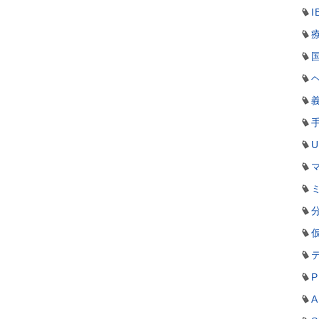
I
P
A