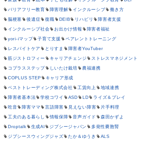
バリアフリー教育
障害理解
インクルーシブ
働き方
脳梗塞
後遺症
復職
DEIB
リハビリ
障害者支援
インクルーシブ社会
お出かけ情報
障害者福祉
yori-iマップ
子育て支援
ペアレントトレーニング
レスパイトケア
とりすま
障害者YouTuber
筋ジストロフィー
キャリアチェンジ
ストレスマネジメント
コプラスステップ
しいたけ栽培
農福連携
COPLUS STEP
キャリア形成
ベストトレーディング株式会社
工賃向上
地域連携
障害者基本法
学校コワイ
ASD
LD
ライズ＆プレイ
吃音
障害ママ
言語障害
見えない障害
片手料理
工夫のある暮らし
情報保障
音声ガイド
森田かずよ
Droptalk
生成AI
ジプシージャパン
多発性嚢胞腎
ジプシースウィングジャズ
たか＆ゆうき
ALS