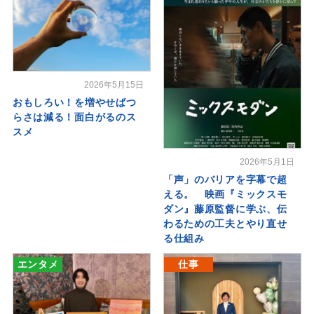
2026年5月15日
おもしろい！を増やせばつ
らさは減る！面白がるのス
スメ
2026年5月1日
「声」のバリアを字幕で超
える。 映画『ミックスモ
ダン』藤原監督に学ぶ、伝
わるための工夫とやり直せ
る仕組み
エンタメ
仕事