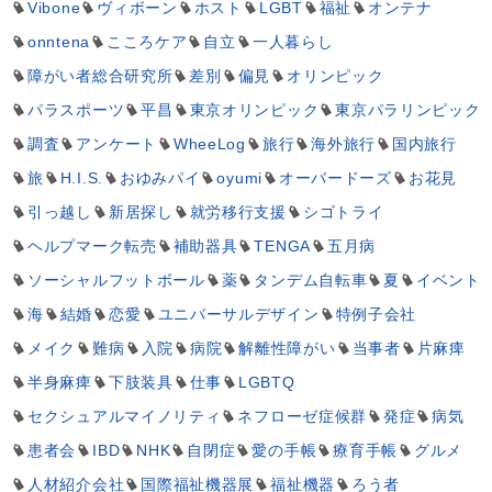
Vibone
ヴィボーン
ホスト
LGBT
福祉
オンテナ
onntena
こころケア
自立
一人暮らし
障がい者総合研究所
差別
偏見
オリンピック
パラスポーツ
平昌
東京オリンピック
東京パラリンピック
調査
アンケート
WheeLog
旅行
海外旅行
国内旅行
旅
H.I.S.
おゆみパイ
oyumi
オーバードーズ
お花見
引っ越し
新居探し
就労移行支援
シゴトライ
ヘルプマーク転売
補助器具
TENGA
五月病
ソーシャルフットボール
薬
タンデム自転車
夏
イベント
海
結婚
恋愛
ユニバーサルデザイン
特例子会社
メイク
難病
入院
病院
解離性障がい
当事者
片麻痺
半身麻痺
下肢装具
仕事
LGBTQ
セクシュアルマイノリティ
ネフローゼ症候群
発症
病気
患者会
IBD
NHK
自閉症
愛の手帳
療育手帳
グルメ
人材紹介会社
国際福祉機器展
福祉機器
ろう者