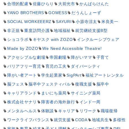
合理的配慮
佐藤ひらり
大前光市
かんばらけんた
YANO BROTHERS
GOMESS
だうんしょーず
SOCIAL WORKEEERZ
SAYURI
小源寺涼太
米良美一
非正規
重度訪問介護
地域福祉
就労継続支援B型
ショコラボ
キヤスク with ZOZO
インクルーシブウェア
Made by ZOZO
We Need Accessible Theatre!
アクセシブルな劇場
帝国劇場
障がいママ
子育て
バリアフリー育児
育児の工夫
ダイバーシティ
障がい者アート
学生起業家
SigPArt
福祉アートレンタル
脳フェス
脳卒中フェスティバル
復職支援
脳卒中
キャリアランド
まいにち薬局
サイニング薬局
株式会社ヤナリ
障害者の海外旅行
インド一周
メンタルヘルス
体験談
キャリア
リワーク
職場復帰
ワークライフバランス
就労支援
CODA
地域共生
多様性
家族
教育
絵本
子ども理解
インクルーシブ教育
DEI