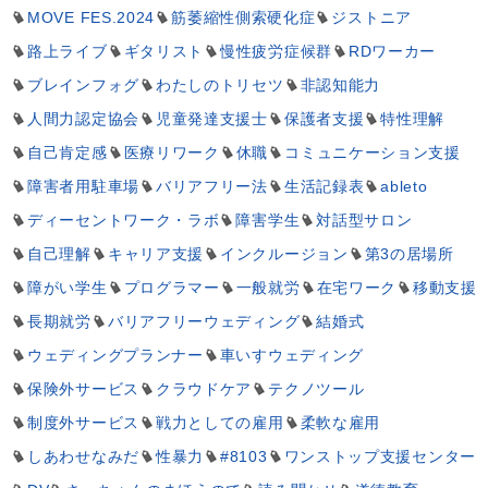
MOVE FES.2024
筋萎縮性側索硬化症
ジストニア
路上ライブ
ギタリスト
慢性疲労症候群
RDワーカー
ブレインフォグ
わたしのトリセツ
非認知能力
人間力認定協会
児童発達支援士
保護者支援
特性理解
自己肯定感
医療リワーク
休職
コミュニケーション支援
障害者用駐車場
バリアフリー法
生活記録表
ableto
ディーセントワーク・ラボ
障害学生
対話型サロン
自己理解
キャリア支援
インクルージョン
第3の居場所
障がい学生
プログラマー
一般就労
在宅ワーク
移動支援
長期就労
バリアフリーウェディング
結婚式
ウェディングプランナー
車いすウェディング
保険外サービス
クラウドケア
テクノツール
制度外サービス
戦力としての雇用
柔軟な雇用
しあわせなみだ
性暴力
#8103
ワンストップ支援センター