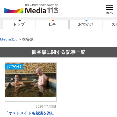
トップ
仕事
おでかけ
ス
Media116
御谷湯
御谷湯に関する記事一覧
おでかけ
2026年7月3日
「オストメイトも銭湯を楽し