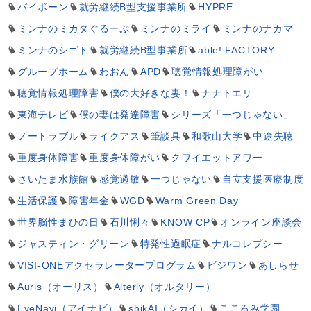
バイボーン
就労継続B型支援事業所
HYPRE
ミンナのミカタぐるーぷ
ミンナのミライ
ミンナのナカマ
ミンナのシゴト
就労継続B型事業所
able! FACTORY
グループホーム
わおん
APD
聴覚情報処理障がい
聴覚情報処理障害
僕の大好きな妻！
ナナトエリ
東海テレビ
僕の妻は発達障害
シリーズ「一つじゃない」
ノートラブル
ライクアス
筆談具
和歌山大学
中途失聴
重度身体障害
重度身体障がい
クワイエットアワー
さいたま水族館
感覚過敏
一つじゃない
自立支援医療制度
生活保護
障害年金
WGD
Warm Green Day
世界脳性まひの日
石川悧々
KNOW CP
オンライン座談会
ジャスティン・グリーン
特発性過眠症
ナルコレプシー
VISI-ONEアクセラレータープログラム
ビジワン
あしらせ
Auris（オーリス）
Alterly（オルタリー）
EyeNavi（アイナビ）
shikAI（シカイ）
こころみ学園