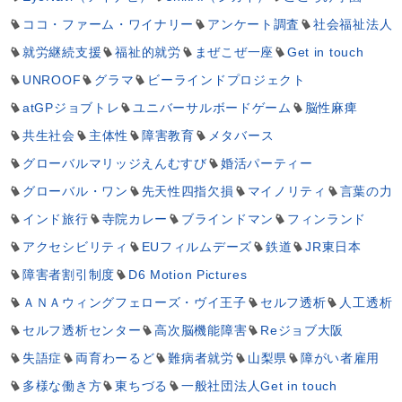
ココ・ファーム・ワイナリー
アンケート調査
社会福祉法人
就労継続支援
福祉的就労
まぜこぜ一座
Get in touch
UNROOF
グラマ
ビーラインドプロジェクト
atGPジョブトレ
ユニバーサルボードゲーム
脳性麻痺
共生社会
主体性
障害教育
メタバース
グローバルマリッジえんむすび
婚活パーティー
グローバル・ワン
先天性四指欠損
マイノリティ
言葉の力
インド旅行
寺院カレー
ブラインドマン
フィンランド
アクセシビリティ
EUフィルムデーズ
鉄道
JR東日本
障害者割引制度
D6 Motion Pictures
ＡＮＡウィングフェローズ・ヴイ王子
セルフ透析
人工透析
セルフ透析センター
高次脳機能障害
Reジョブ大阪
失語症
両育わーるど
難病者就労
山梨県
障がい者雇用
多様な働き方
東ちづる
一般社団法人Get in touch