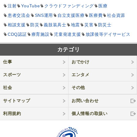
注射
YouTube
クラウドファンディング
医療
患者交流会
SNS運用
自立支援医療
医療費
社会資源
相談支援
防災
義肢装具士
地震
災害
防災士
CDQ認証
療育施設
児童発達支援
放課後等デイサービス
カテゴリ
仕事
おでかけ
スポーツ
エンタメ
社会
その他
サイトマップ
お問い合わせ
利用規約
個人情報の取
扱い