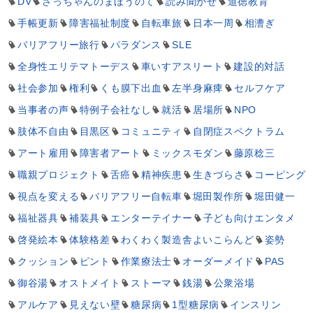
DV
さっちゃんのまほうのて
読み聞かせ
道徳教育
手帳更新
障害福祉制度
自転車旅
日本一周
相漕ぎ
バリアフリー旅行
パラダンス
SLE
全身性エリテマトーデス
車いすアスリート
建設的対話
社会参加
権利
くも膜下出血
左半身麻痺
セルフケア
当事者の声
特例子会社なし
就活
居場所
NPO
肢体不自由
目黒区
コミュニティ
自閉症スペクトラム
アート雇用
障害者アート
ミックスモダン
藤原稔三
職親プロジェクト
舌癌
精神疾患
生きづらさ
コーピング
視点を変える
バリアフリー自転車
堀田製作所
堀田健一
福祉器具
補装具
エンターテイナー
子ども向けエンタメ
啓発絵本
体験格差
わくわく製造舎よいこらんど
姿勢
クッション
ピント
作業療法士
オーダーメイド
PAS
御谷湯
オストメイト
ストーマ
銭湯
公衆浴場
アルケア
見えない壁
糖尿病
1型糖尿病
インスリン