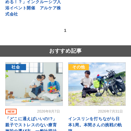
める！？」インクルーシブ入
浴イベント開催 アルケア株
式会社
1
おすすめ記事
社会
その他
2026年8月7日
2026年7月31日
NEW
「どこに通えばいいの!?」
インスリンを打ちながら日
親子でストレスのない療育
本1周。本間さんの挑戦の軌
施設の選び方 一般社団法
跡