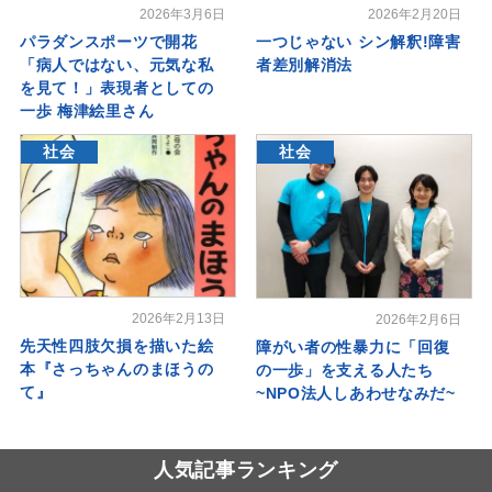
2026年3月6日
2026年2月20日
パラダンスポーツで開花
一つじゃない シン解釈!障害
「病人ではない、元気な私
者差別解消法
を見て！」表現者としての
一歩 梅津絵里さん
社会
社会
2026年2月13日
2026年2月6日
先天性四肢欠損を描いた絵
障がい者の性暴力に「回復
本『さっちゃんのまほうの
の一歩」を支える人たち
て』
~NPO法人しあわせなみだ~
人気記事ランキング