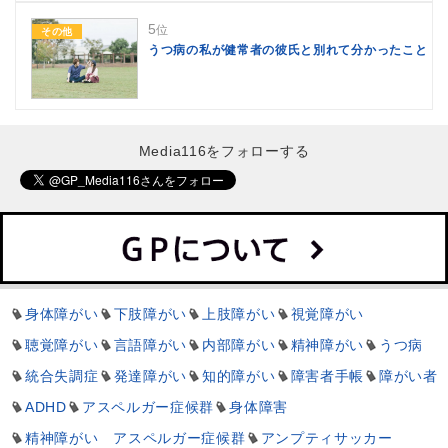
5
位
その他
うつ病の私が健常者の彼氏と別れて分かったこと
Media116をフォローする
身体障がい
下肢障がい
上肢障がい
視覚障がい
聴覚障がい
言語障がい
内部障がい
精神障がい
うつ病
統合失調症
発達障がい
知的障がい
障害者手帳
障がい者
ADHD
アスペルガー症候群
身体障害
精神障がい アスペルガー症候群
アンプティサッカー