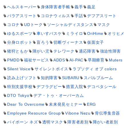
ヘルスキーパー
身体障害者手帳
義手
義足
パラアスリート
コロナウィルス
手話
デフアスリート
コロナ
UDトーク
ソーシャルディスタンス
マスク
ゆるスポーツ
車いすバスケ
ミライロ
OriHime
オリヒメ
分身ロボット
盲ろう
切断ヴィーナス
仮面女子
猪狩ともか
障がい児
テレワーク
適応障害
強迫性障害
PMDD
福祉サービス
ADDS
AI-PAC
早期療育
Muters
Silent Voice
サイレントボイス
ラプソディ オブ colors
読み上げソフト
知的障害
SUBARU
スバルブルーム
特別支援学校
デフラグビー
措置入院
デコペタシール
DTO Tokyo
デア・トゥ・オーバーカム
Dear To Overcome
未来発見セミナー
ERG
Employee Resource Group
Vibone Nezu
骨伝導集音器
バイボーン ネズ
透明マスク
障害者差別
障がい者差別