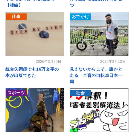
【後編】
つ
仕事
おでかけ
2026年3月20日
2026年3月13日
統合失調症でも16万文字の
見えないからこそ、誰かと
本が出版できた
走る―全盲の自転車日本一
周
スポーツ
社会