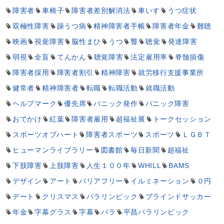
障害者
車椅子
障害者差別解消法
車いす
うつ症状
双極性障害
躁うつ病
精神障害者手帳
障害者年金
難聴
映画
視覚障害
脳性まひ
うつ
聾
聴覚
発達障害
弱視
全盲
てんかん
聴覚障害
法定雇用率
脊髄損傷
障害者採用
障害者割引
精神障害
就労移行支援事業所
健常者
精神障害者
転職
転職活動
就職活動
ヘルプマーク
優先席
パニック発作
パニック障害
おでかけ
紅葉
障害者雇用
超福祉展
トークセッション
スポーツオブハート
障害者スポーツ
スポーツ
ＬＧＢＴ
ヒューマンライブラリー
図書館
毎日新聞
超福祉
下肢障害
上肢障害
人生１００年
WHILL
BAMS
デザイン
アート
バリアフリー
イルミネーション
０円
デート
クリスマス
パラリンピック
ブラインドサッカー
年金
字幕グラス
字幕
パラ
平昌パラリンピック