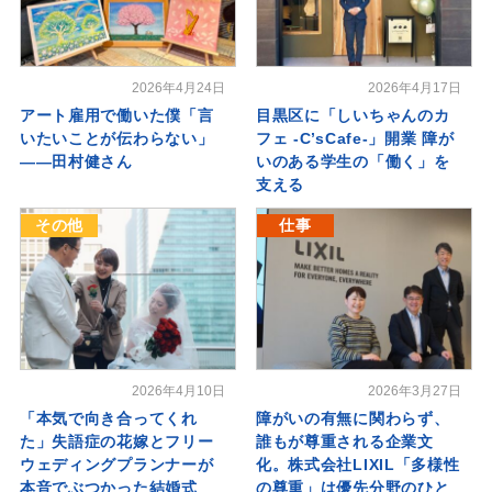
2026年4月24日
2026年4月17日
アート雇用で働いた僕「言
目黒区に「しいちゃんのカ
いたいことが伝わらない」
フェ -C’sCafe-」開業 障が
――田村健さん
いのある学生の「働く」を
支える
その他
仕事
2026年4月10日
2026年3月27日
「本気で向き合ってくれ
障がいの有無に関わらず、
た」失語症の花嫁とフリー
誰もが尊重される企業文
ウェディングプランナーが
化。株式会社LIXIL「多様性
本音でぶつかった結婚式
の尊重」は優先分野のひと