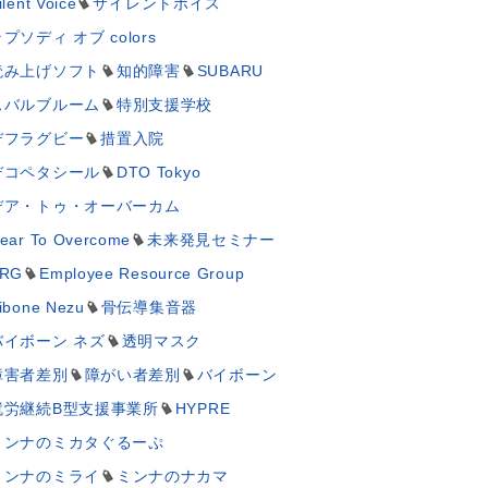
ilent Voice
サイレントボイス
プソディ オブ colors
読み上げソフト
知的障害
SUBARU
スバルブルーム
特別支援学校
デフラグビー
措置入院
デコペタシール
DTO Tokyo
デア・トゥ・オーバーカム
ear To Overcome
未来発見セミナー
RG
Employee Resource Group
ibone Nezu
骨伝導集音器
バイボーン ネズ
透明マスク
障害者差別
障がい者差別
バイボーン
就労継続B型支援事業所
HYPRE
ミンナのミカタぐるーぷ
ミンナのミライ
ミンナのナカマ