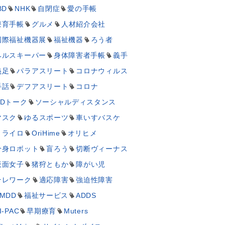
BD
NHK
自閉症
愛の手帳
療育手帳
グルメ
人材紹介会社
国際福祉機器展
福祉機器
ろう者
ヘルスキーパー
身体障害者手帳
義手
義足
パラアスリート
コロナウィルス
手話
デフアスリート
コロナ
UDトーク
ソーシャルディスタンス
マスク
ゆるスポーツ
車いすバスケ
ミライロ
OriHime
オリヒメ
分身ロボット
盲ろう
切断ヴィーナス
仮面女子
猪狩ともか
障がい児
テレワーク
適応障害
強迫性障害
MDD
福祉サービス
ADDS
I-PAC
早期療育
Muters