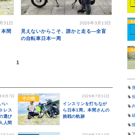
そ
7月31日
2026年3月13日
。本間
見えないからこそ、誰かと走る―全盲
の自転車日本一周
そ
1
6年8月7日
2026年7月31日
その他
いい
インスリンを打ちなが
ストレス
ら日本1周。本間さんの
の選び
挑戦の軌跡
人人間