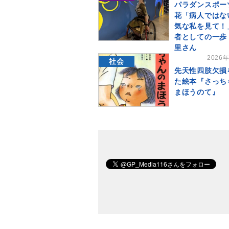
パラダンスポー
花「病人ではな
気な私を見て！
者としての一歩
里さん
2026
社会
先天性四肢欠損
た絵本『さっち
まほうのて』