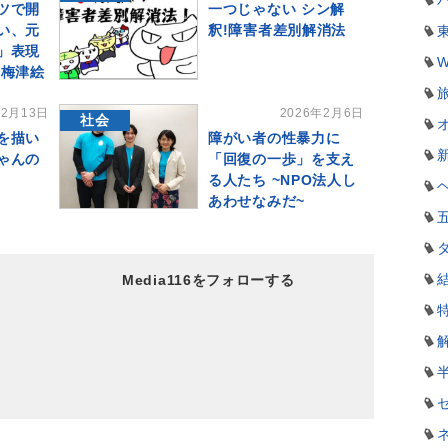
ツで開
一つじゃない シン解
い、元
釈!障害者差別解消法
」表現
W
 梅津絵
年2月13日
2026年2月6日
社会
を描い
障がい者の性暴力に
ゃんの
「回復の一歩」を支え
る人たち ~NPO法人し
あわせなみだ~
Media116をフォローする