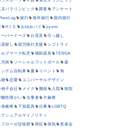
東京パラリンピック
調査
アンケート
heeLog
旅行
海外旅行
国内旅行
旅
H.I.S.
おゆみパイ
oyumi
オーバードーズ
お花見
引っ越し
新居探し
就労移行支援
シゴトライ
ヘルプマーク転売
補助器具
TENGA
五月病
ソーシャルフットボール
薬
タンデム自転車
夏
イベント
海
結婚
恋愛
ユニバーサルデザイン
特例子会社
メイク
難病
入院
病院
解離性障がい
当事者
片麻痺
半身麻痺
下肢装具
仕事
LGBTQ
セクシュアルマイノリティ
ネフローゼ症候群
発症
病気
患者会