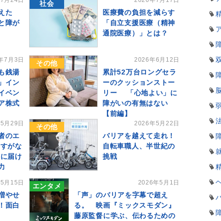
年7月24日
2026年7月17日
社会
えた
医療費の負担を減らす
と障が
「自立支援医療（精神
通院医療）」とは？
6年7月3日
2026年6月12日
その他
も銭湯
累計52万台ロングセラ
」イン
ーのクッションストー
イベン
リー 「心地よい」に
ア株式
障がいの有無はない
【前編】
年5月29日
2026年5月22日
その他
者のエ
バリアを越えて走れ！
 すがな
自転車職人、半世紀の
もに届け
挑戦
力
年5月15日
2026年5月1日
エンタメ
増やせ
「声」のバリアを字幕で超え
！面白
る。 映画『ミックスモダン』
藤原監督に学ぶ、伝わるための