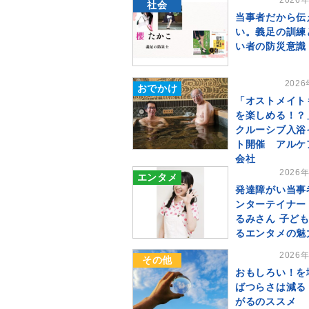
2026
社会
当事者だから伝
い。義足の訓練
い者の防災意識
202
おでかけ
「オストメイト
を楽しめる！？
クルーシブ入浴
ト開催 アルケ
会社
2026
エンタメ
発達障がい当事
ンターテイナー
るみさん 子ど
るエンタメの魅
2026
その他
おもしろい！を
ばつらさは減る
がるのススメ