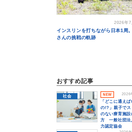
2026年
インスリンを打ちながら日本1周
さんの挑戦の軌跡
おすすめ記事
202
NEW
社会
「どこに通えば
の!?」親子で
のない療育施設
方 一般社団法
力認定協会