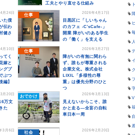
工夫とやり直せる仕組み
年4月24日
2026年4月17日
仕事
いた僕
目黒区に「しいちゃん
が伝わ
のカフェ -C’sCafe-」
村健さ
開業 障がいのある学生
の「働く」を支える
年4月10日
2026年3月27日
仕事
ってく
障がいの有無に関わら
花嫁と
ず、誰もが尊重される
ングプ
企業文化。株式会社
でぶつ
LIXIL「多様性の尊
後編】
重」は優先分野のひと
つ
年3月20日
2026年3月13日
おでかけ
V
16万文
見えないからこそ、誰
きた
かと走る―全盲の自転
車日本一周
6年3月6日
2026年2月20日
社会