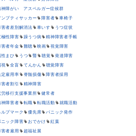
精神障がい アスペルガー症候群
アンプティサッカー
障害者
車椅子
障害者差別解消法
車いす
うつ症状
双極性障害
躁うつ病
精神障害者手帳
障害者年金
難聴
映画
視覚障害
脳性まひ
うつ
聾
聴覚
発達障害
弱視
全盲
てんかん
聴覚障害
法定雇用率
脊髄損傷
障害者採用
障害者割引
精神障害
就労移行支援事業所
健常者
精神障害者
転職
転職活動
就職活動
ヘルプマーク
優先席
パニック発作
パニック障害
おでかけ
紅葉
障害者雇用
超福祉展