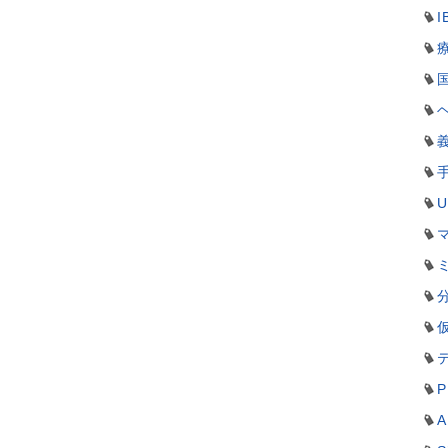
I
P
A