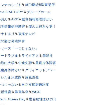
ミンナのシゴト
就労継続B型事業所
ble! FACTORY
グループホーム
わおん
APD
聴覚情報処理障がい
聴覚情報処理障害
僕の大好きな妻！
ナナトエリ
東海テレビ
僕の妻は発達障害
シリーズ「一つじゃない」
ノートラブル
ライクアス
筆談具
和歌山大学
中途失聴
重度身体障害
重度身体障がい
クワイエットアワー
さいたま水族館
感覚過敏
一つじゃない
自立支援医療制度
生活保護
障害年金
WGD
arm Green Day
世界脳性まひの日