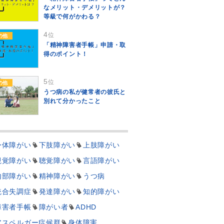
なメリット・デメリットが？
等級で何がかわる？
4
位
の他
「精神障害者手帳」申請・取
得のポイント！
5
位
の他
うつ病の私が健常者の彼氏と
別れて分かったこと
身体障がい
下肢障がい
上肢障がい
視覚障がい
聴覚障がい
言語障がい
内部障がい
精神障がい
うつ病
統合失調症
発達障がい
知的障がい
障害者手帳
障がい者
ADHD
アスペルガー症候群
身体障害