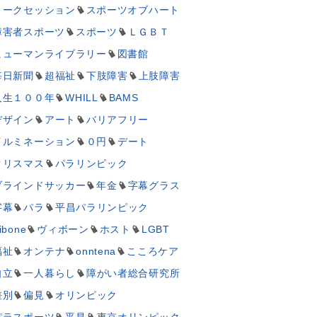
トークセッション
スポーツオブハート
障害者スポーツ
スポーツ
ＬＧＢＴ
ヒューマンライブラリー
図書館
毎日新聞
超福祉
下肢障害
上肢障害
人生１００年
WHILL
BAMS
デザイン
アート
バリアフリー
イルミネーション
０円
デート
クリスマス
パラリンピック
ブラインドサッカー
年金
字幕グラス
字幕
パラ
平昌パラリンピック
ibone
ヴィボーン
ホスト
LGBT
福祉
オンテナ
onntena
こころケア
自立
一人暮らし
障がい者総合研究所
差別
偏見
オリンピック
パラスポーツ
平昌
東京オリンピック