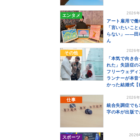
2026
エンタメ
アート雇用で働
「言いたいこと
らない」――田
ん
2026
その他
「本気で向き合
れた」失語症の
フリーウェディ
ランナーが本音
かった結婚式【
2026
仕事
統合失調症でも
字の本が出版で
202
スポーツ