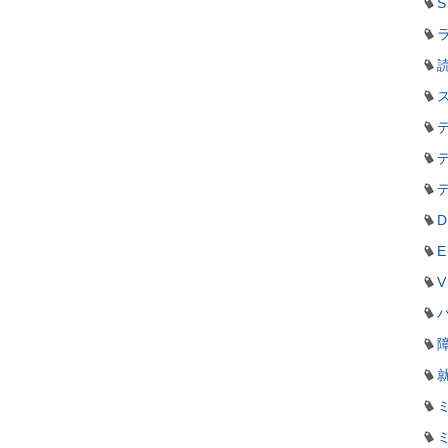
S
ラ
D
E
V