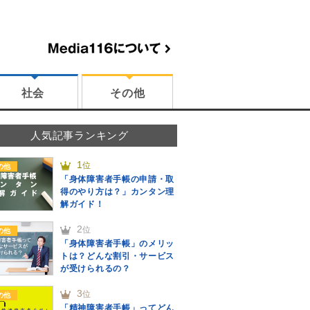
社会
その他
人気記事ランキング
1
位
の他
「身体障害者手帳の申請・取
得のやり方は？」カンタン理
解ガイド！
2
位
の他
「身体障害者手帳」のメリッ
トは？どんな割引・サービス
が受けられるの？
3
位
の他
「精神障害者手帳」ってどん