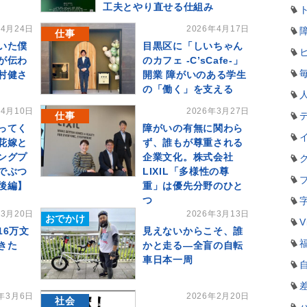
工夫とやり直せる仕組み
年4月24日
2026年4月17日
仕事
いた僕
目黒区に「しいちゃん
が伝わ
のカフェ -C’sCafe-」
村健さ
開業 障がいのある学生
の「働く」を支える
年4月10日
2026年3月27日
仕事
ってく
障がいの有無に関わら
花嫁と
ず、誰もが尊重される
ングプ
企業文化。株式会社
でぶつ
LIXIL「多様性の尊
後編】
重」は優先分野のひと
つ
年3月20日
2026年3月13日
おでかけ
V
16万文
見えないからこそ、誰
きた
かと走る―全盲の自転
車日本一周
6年3月6日
2026年2月20日
社会