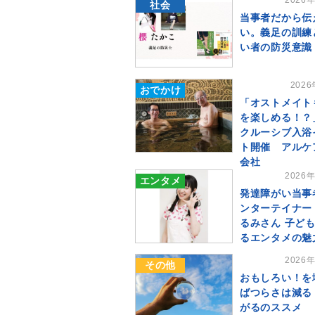
2026
社会
当事者だから伝
い。義足の訓練
い者の防災意識
202
おでかけ
「オストメイト
を楽しめる！？
クルーシブ入浴
ト開催 アルケ
会社
2026
エンタメ
発達障がい当事
ンターテイナー
るみさん 子ど
るエンタメの魅
2026
その他
おもしろい！を
ばつらさは減る
がるのススメ