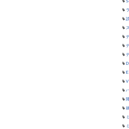
S
ラ
D
E
V