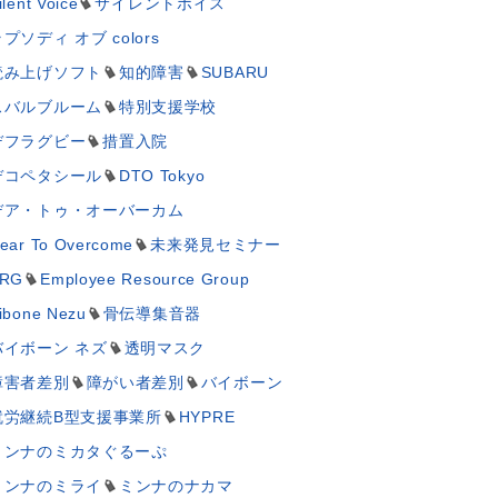
ilent Voice
サイレントボイス
プソディ オブ colors
読み上げソフト
知的障害
SUBARU
スバルブルーム
特別支援学校
デフラグビー
措置入院
デコペタシール
DTO Tokyo
デア・トゥ・オーバーカム
ear To Overcome
未来発見セミナー
RG
Employee Resource Group
ibone Nezu
骨伝導集音器
バイボーン ネズ
透明マスク
障害者差別
障がい者差別
バイボーン
就労継続B型支援事業所
HYPRE
ミンナのミカタぐるーぷ
ミンナのミライ
ミンナのナカマ