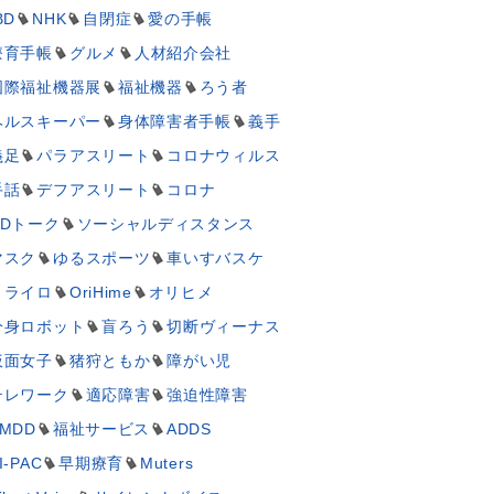
BD
NHK
自閉症
愛の手帳
療育手帳
グルメ
人材紹介会社
国際福祉機器展
福祉機器
ろう者
ヘルスキーパー
身体障害者手帳
義手
義足
パラアスリート
コロナウィルス
手話
デフアスリート
コロナ
UDトーク
ソーシャルディスタンス
マスク
ゆるスポーツ
車いすバスケ
ミライロ
OriHime
オリヒメ
分身ロボット
盲ろう
切断ヴィーナス
仮面女子
猪狩ともか
障がい児
テレワーク
適応障害
強迫性障害
MDD
福祉サービス
ADDS
I-PAC
早期療育
Muters