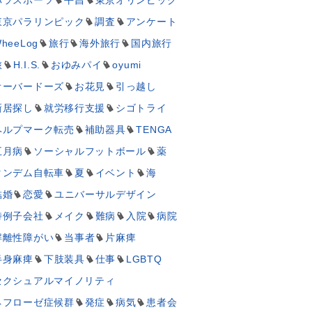
東京パラリンピック
調査
アンケート
heeLog
旅行
海外旅行
国内旅行
旅
H.I.S.
おゆみパイ
oyumi
オーバードーズ
お花見
引っ越し
新居探し
就労移行支援
シゴトライ
ヘルプマーク転売
補助器具
TENGA
五月病
ソーシャルフットボール
薬
タンデム自転車
夏
イベント
海
結婚
恋愛
ユニバーサルデザイン
特例子会社
メイク
難病
入院
病院
解離性障がい
当事者
片麻痺
半身麻痺
下肢装具
仕事
LGBTQ
セクシュアルマイノリティ
ネフローゼ症候群
発症
病気
患者会