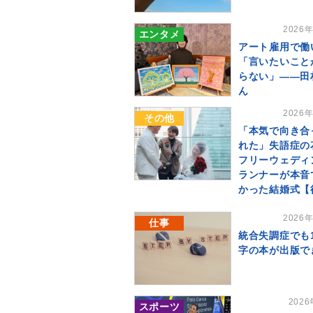
2026
エンタメ
アート雇用で働
「言いたいこと
らない」――田
ん
2026
その他
「本気で向き合
れた」失語症の
フリーウェディ
ランナーが本音
かった結婚式【
2026
仕事
統合失調症でも
字の本が出版で
202
スポーツ