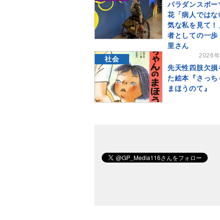
パラダンスポー
花「病人ではな
気な私を見て！
者としての一歩
里さん
2026
社会
先天性四肢欠損
た絵本『さっち
まほうのて』