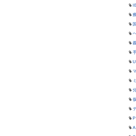
I
P
A