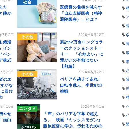
年7月24日
2026年7月17日
社会
えた
医療費の負担を減らす
と障が
「自立支援医療（精神
通院医療）」とは？
6年7月3日
2026年6月12日
その他
も銭湯
累計52万台ロングセラ
」イン
ーのクッションストー
イベン
リー 「心地よい」に
ア株式
障がいの有無はない
【前編】
年5月29日
2026年5月22日
その他
者のエ
バリアを越えて走れ！
 すがな
自転車職人、半世紀の
もに届け
挑戦
力
年5月15日
2026年5月1日
エンタメ
増やせ
「声」のバリアを字幕で超え
！面白
る。 映画『ミックスモダン』
藤原監督に学ぶ、伝わるための