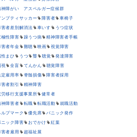
精神障がい アスペルガー症候群
アンプティサッカー
障害者
車椅子
障害者差別解消法
車いす
うつ症状
双極性障害
躁うつ病
精神障害者手帳
障害者年金
難聴
映画
視覚障害
脳性まひ
うつ
聾
聴覚
発達障害
弱視
全盲
てんかん
聴覚障害
法定雇用率
脊髄損傷
障害者採用
障害者割引
精神障害
就労移行支援事業所
健常者
精神障害者
転職
転職活動
就職活動
ヘルプマーク
優先席
パニック発作
パニック障害
おでかけ
紅葉
障害者雇用
超福祉展