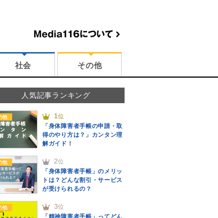
社会
その他
人気記事ランキング
1
位
の他
「身体障害者手帳の申請・取
得のやり方は？」カンタン理
解ガイド！
2
位
の他
「身体障害者手帳」のメリッ
トは？どんな割引・サービス
が受けられるの？
3
位
の他
「精神障害者手帳」ってどん