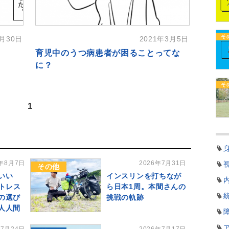
そ
6月30日
2021年3月5日
育児中のうつ病患者が困ることってな
に？
そ
1
6年8月7日
2026年7月31日
その他
いい
インスリンを打ちなが
ストレス
ら日本1周。本間さんの
の選び
挑戦の軌跡
人人間