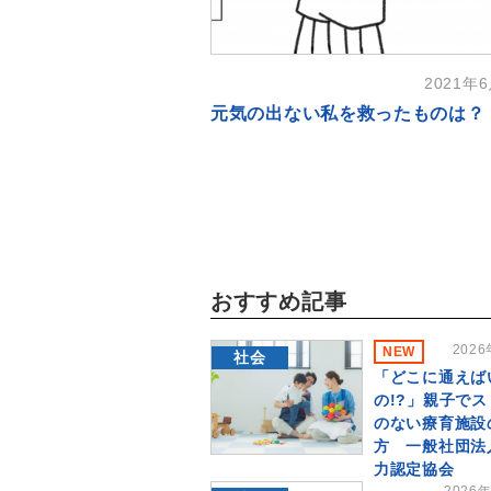
2021年
元気の出ない私を救ったものは？
おすすめ記事
202
NEW
社会
「どこに通えば
の!?」親子で
のない療育施設
方 一般社団法
力認定協会