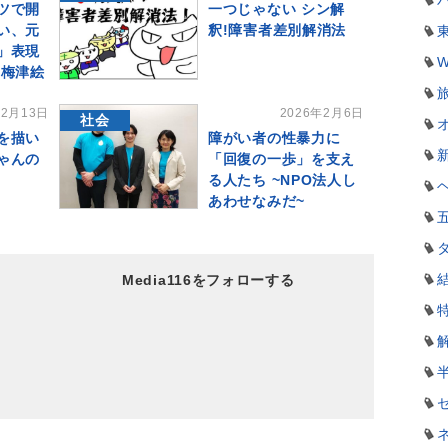
ツで開
一つじゃない シン解
い、元
釈!障害者差別解消法
」表現
W
 梅津絵
年2月13日
2026年2月6日
社会
を描い
障がい者の性暴力に
ゃんの
「回復の一歩」を支え
る人たち ~NPO法人し
あわせなみだ~
Media116をフォローする