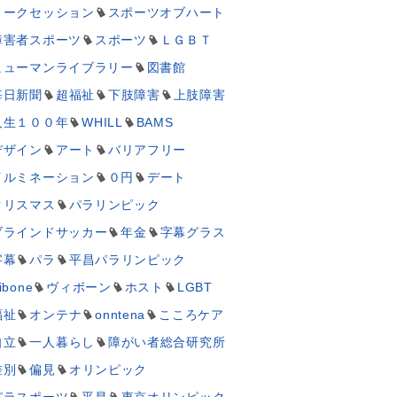
トークセッション
スポーツオブハート
障害者スポーツ
スポーツ
ＬＧＢＴ
ヒューマンライブラリー
図書館
毎日新聞
超福祉
下肢障害
上肢障害
人生１００年
WHILL
BAMS
デザイン
アート
バリアフリー
イルミネーション
０円
デート
クリスマス
パラリンピック
ブラインドサッカー
年金
字幕グラス
字幕
パラ
平昌パラリンピック
ibone
ヴィボーン
ホスト
LGBT
福祉
オンテナ
onntena
こころケア
自立
一人暮らし
障がい者総合研究所
差別
偏見
オリンピック
パラスポーツ
平昌
東京オリンピック