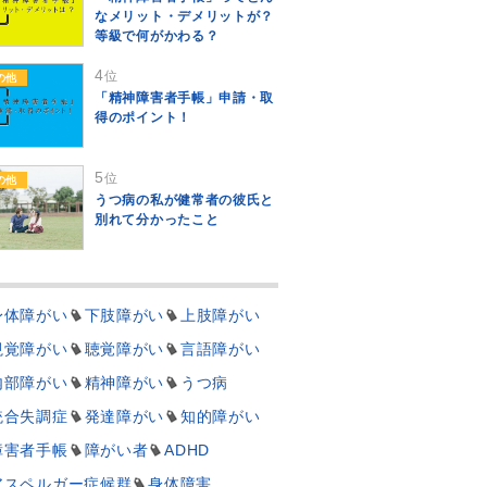
なメリット・デメリットが？
等級で何がかわる？
4
位
の他
「精神障害者手帳」申請・取
得のポイント！
5
位
の他
うつ病の私が健常者の彼氏と
別れて分かったこと
身体障がい
下肢障がい
上肢障がい
視覚障がい
聴覚障がい
言語障がい
内部障がい
精神障がい
うつ病
統合失調症
発達障がい
知的障がい
障害者手帳
障がい者
ADHD
アスペルガー症候群
身体障害