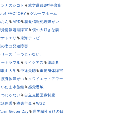
ミンナのシゴト
就労継続B型事業所
ble! FACTORY
グループホーム
わおん
APD
聴覚情報処理障がい
聴覚情報処理障害
僕の大好きな妻！
ナナトエリ
東海テレビ
僕の妻は発達障害
シリーズ「一つじゃない」
ノートラブル
ライクアス
筆談具
和歌山大学
中途失聴
重度身体障害
重度身体障がい
クワイエットアワー
さいたま水族館
感覚過敏
一つじゃない
自立支援医療制度
生活保護
障害年金
WGD
arm Green Day
世界脳性まひの日